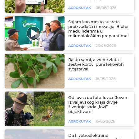
06/06/2026
AGROKUTAK
Sajam kao mesto susreta
proizvođača i inovacija: Biofor
među liderima u
mikrobiološkim preparatima!
23/05/2026
AGROKUTAK
Rastu sami, a vrede zlata:
Jestivi korovi puni lekovitih
svojstava!
18/05/2026
AGROKUTAK
Od lovca do foto-lovca: Jovan
iz valjevskog kraja divlje
životinje sada „lovi”
objektivom!
15/05/2026
AGROKUTAK
Da li vetroelektrane