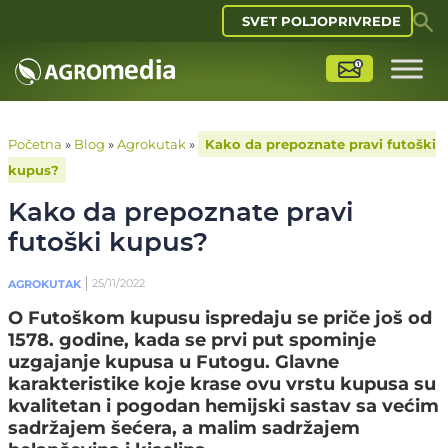
SVET POLJOPRIVREDE
Početna
»
Blog
»
Agrokutak
»
Kako da prepoznate pravi futoški
kupus?
Kako da prepoznate pravi
futoški kupus?
25/11/2022
AGROKUTAK
O Futoškom kupusu ispredaju se priče još od
1578. godine, kada se prvi put spominje
uzgajanje kupusa u Futogu. Glavne
karakteristike koje krase ovu vrstu kupusa su
kvalitetan i pogodan hemijski sastav sa većim
sadržajem šećera, a malim sadržajem