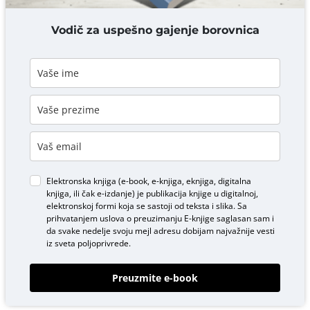
DODAJ KOMENTAR
Vodič za uspešno gajenje borovnica
Elektronska knjiga (e-book, e-knjiga, eknjiga, digitalna
knjiga, ili čak e-izdanje) je publikacija knjige u digitalnoj,
elektronskoj formi koja se sastoji od teksta i slika. Sa
prihvatanjem uslova o
preuzimanju E-knjige
saglasan sam i
da svake nedelje svoju mejl adresu dobijam najvažnije vesti
iz sveta poljoprivrede.
Preuzmite e-book