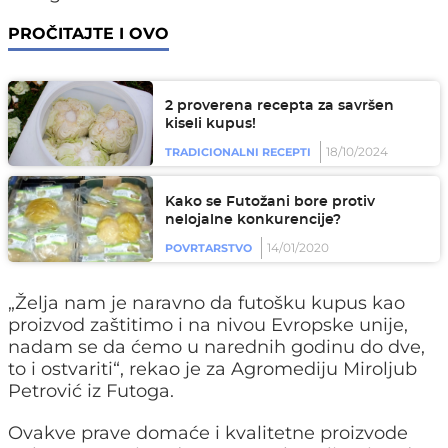
PROČITAJTE I OVO
2 proverena recepta za savršen
kiseli kupus!
18/10/2024
TRADICIONALNI RECEPTI
Kako se Futožani bore protiv
nelojalne konkurencije?
14/01/2020
POVRTARSTVO
„Želja nam je naravno da futošku kupus kao
proizvod zaštitimo i na nivou Evropske unije,
nadam se da ćemo u narednih godinu do dve,
to i ostvariti“, rekao je za Agromediju Miroljub
Petrović iz Futoga.
Ovakve prave domaće i kvalitetne proizvode