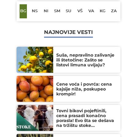
BG
NS
NI
SM
SU
VŠ
VA
KG
ZA
NAJNOVIJE VESTI
Suša, nepravilno zalivanje
ili štetočine: Zašto se
listovi limuna uvijaju?
Cene voća i povrća: cena
kajsije niža, poskupeo
krompir!
Tovni bikovi pojeftinili,
cena prasadi konačno
porasla! Evo šta se dešava
na tržištu stoke...