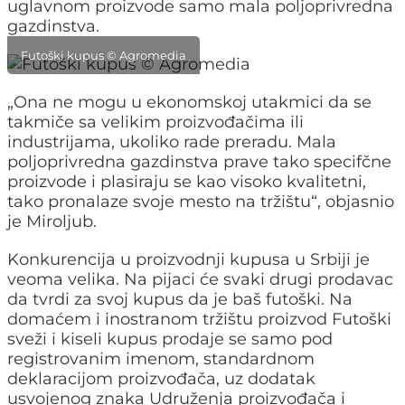
uglavnom proizvode samo mala poljoprivredna
gazdinstva.
Futoški kupus © Agromedia
„Ona ne mogu u ekonomskoj utakmici da se
takmiče sa velikim proizvođačima ili
industrijama, ukoliko rade preradu. Mala
poljoprivredna gazdinstva prave tako specifčne
proizvode i plasiraju se kao visoko kvalitetni,
tako pronalaze svoje mesto na tržištu“, objasnio
je Miroljub.
Konkurencija u proizvodnji kupusa u Srbiji je
veoma velika. Na pijaci će svaki drugi prodavac
da tvrdi za svoj kupus da je baš futoški. Na
domaćem i inostranom tržištu proizvod Futoški
sveži i kiseli kupus prodaje se samo pod
registrovanim imenom, standardnom
deklaracijom proizvođača, uz dodatak
usvojenog znaka Udruženja proizvođača i