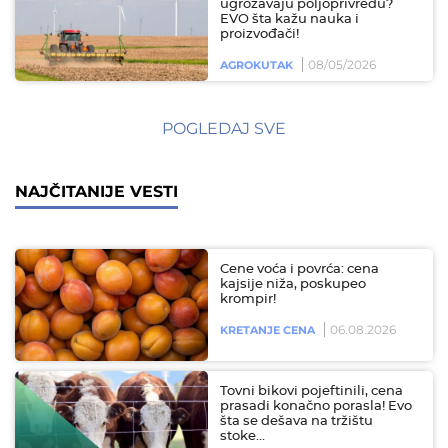
ugrožavaju poljoprivredu?
EVO šta kažu nauka i
proizvođači!
08/05/2026
AGROKUTAK
POGLEDAJ SVE
NAJČITANIJE VESTI
Cene voća i povrća: cena
kajsije niža, poskupeo
krompir!
06.08.2026
KRETANJE CENA
Tovni bikovi pojeftinili, cena
prasadi konačno porasla! Evo
šta se dešava na tržištu
stoke…