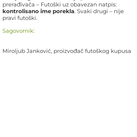
prerađivača – Futoški uz obavezan natpis:
kontrolisano ime porekla
. Svaki drugi – nije
pravi futoški.
Sagovornik:
Miroljub Janković, proizvođač futoškog kupusa