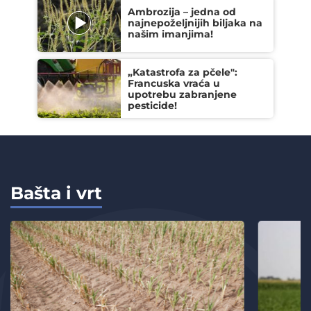
Ambrozija – jedna od
najnepoželjnijih biljaka na
našim imanjima!
„Katastrofa za pčele":
Francuska vraća u
upotrebu zabranjene
pesticide!
Bašta i vrt