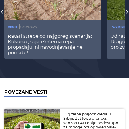
VESTI
03.08.2026
POVRTARS
Ratari strepe od najgoreg scenarija:
Od rata
Kukuruz, soja i šećerna repa
Dragomi
propadaju, ni navodnjavanje ne
proizvo
pomaže!
POVEZANE VESTI
Digitalna poljoprivreda u
Srbiji: Zašto su dronovi,
senzori i AI i dalje nedostupni
za mnoge poljoprivrednike?