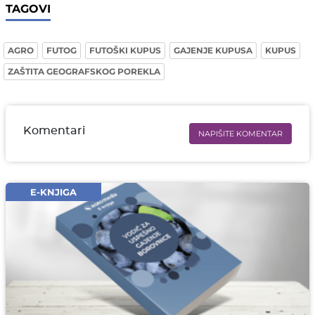
TAGOVI
AGRO
FUTOG
FUTOŠKI KUPUS
GAJENJE KUPUSA
KUPUS
ZAŠTITA GEOGRAFSKOG POREKLA
Komentari
NAPIŠITE KOMENTAR
Ime i prezime* obavezno
Email* obavezno
E-KNJIGA
Komentar* obavezno