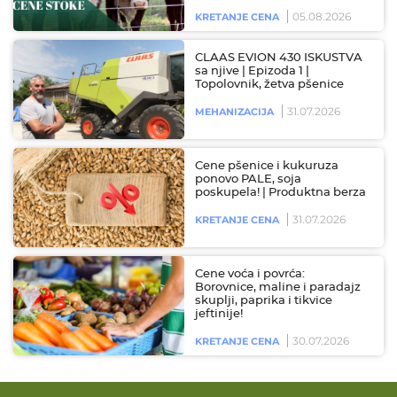
05.08.2026
KRETANJE CENA
CLAAS EVION 430 ISKUSTVA
sa njive | Epizoda 1 |
Topolovnik, žetva pšenice
31.07.2026
MEHANIZACIJA
Cene pšenice i kukuruza
ponovo PALE, soja
poskupela! | Produktna berza
31.07.2026
KRETANJE CENA
Cene voća i povrća:
Borovnice, maline i paradajz
skuplji, paprika i tikvice
jeftinije!
30.07.2026
KRETANJE CENA