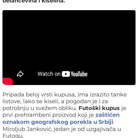
belančevina i kiselina.
Pripada beloj vrsti kupusa, ima izrazito tanke
listove, lako se kiseli, a pogodan je i za
potrošnju u svežem obliku.
Futoški kupus
je
prvi prehrambeni proizvod koji je
zaštićen
oznakom geografskog porekla u Srbiji
.
Miroljub Janković, jedan je od uzgajivača u
Futogu.