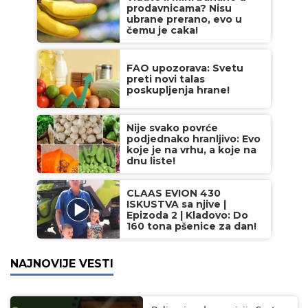
prodavnicama? Nisu
ubrane prerano, evo u
čemu je caka!
FAO upozorava: Svetu
preti novi talas
poskupljenja hrane!
Nije svako povrće
podjednako hranljivo: Evo
koje je na vrhu, a koje na
dnu liste!
CLAAS EVION 430
ISKUSTVA sa njive |
Epizoda 2 | Kladovo: Do
160 tona pšenice za dan!
NAJNOVIJE VESTI