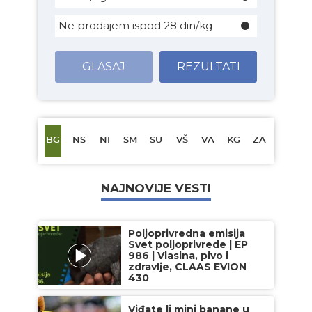
Ne prodajem ispod 28 din/kg
GLASAJ
REZULTATI
BG
NS
NI
SM
SU
VŠ
VA
KG
ZA
NAJNOVIJE VESTI
Poljoprivredna emisija
Svet poljoprivrede | EP
986 | Vlasina, pivo i
zdravlje, CLAAS EVION
430
Viđate li mini banane u