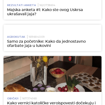
1620738614
REZULTATI ANKETA
Majska anketa #1: Kako ste ovog Uskrsa
ukrašavali jaja?
1619694009
AGROKUTAK
Samo za početnike: Kako da jednostavno
ofarbate jaja u lukovini
1617374969
OBIČAJI
Kako vernici katoličke veroispovesti dočekuju i