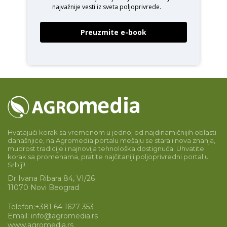
najvažnije vesti iz sveta poljoprivrede.
Preuzmite e-book
Hvatajući korak sa vremenom u jednoj od najdinamičnijih oblasti
današnjice, na Agromedia portalu mešaju se stara i nova znanja,
mudrost tradicije i najnovija tehnološka dostignuća. Uhvatite
korak sa promenama, pratite najčitaniji poljoprivredni portal u
Srbiji!
Dr Ivana Ribara 84, VI/26
11070 Novi Beograd
Telefon:
+381 64 1627 353
Email:
info@agromedia.rs
www.agromedia.rs