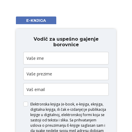
E-KNJIGA
Vodič za uspešno gajenje
borovnice
Elektronska knjiga (e-book, e-knjiga, eknjiga,
digitalna knjiga, ili čak e-izdanje) je publikacija
knjige u digitalnoj, elektronskoj formi koja se
sastoji od teksta i slika. Sa prihvatanjem
uslova o
preuzimanju E-knjige
saglasan sam i
da svake nedelje svoju mejl adresu dobijam