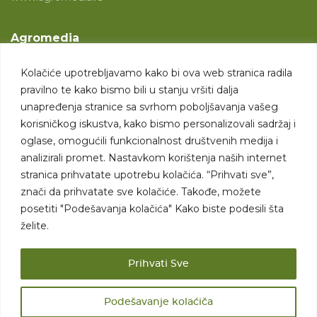
Agromedia
O nama
Kolačiće upotrebljavamo kako bi ova web stranica radila
Svet poljoprivrede
pravilno te kako bismo bili u stanju vršiti dalja
Marketing usluge
unapređenja stranice sa svrhom poboljšavanja vašeg
korisničkog iskustva, kako bismo personalizovali sadržaj i
Tražimo saradnike
oglase, omogućili funkcionalnost društvenih medija i
analizirali promet. Nastavkom korištenja naših internet
Kontakt
stranica prihvatate upotrebu kolačića. “Prihvati sve”,
znači da prihvatate sve kolačiće. Takođe, možete
Kontakt
posetiti "Podešavanja kolačića" Kako biste podesili šta
želite.
Prihvati Sve
Podešavanje kolaćiča
Sva prava zadržana. 2007 - 2026. © Agromedia d.o.o.
Uslovi korišćenja
Politika privatnosti
Uslovi korišćenja i kupovine