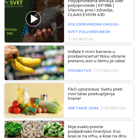
Poljoprivredna emisija Svet
poljoprivrede | EP 986 |
Vlasina, pivo i zdravlje,
CLAAS EVION 430
POLJOPRIVREDNA EMISIJA -
SVET POLJOPRIVREDE
09/08/2026
Viđate li mini banane u
prodavnicama? Nisu ubrane
prerano, evo u čemu je caka!
09/08/2026
VOĆARSTVO
FAO upozorava: Svetu preti
novi talas poskupljenja
hrane!
08/08/2026
KRETANJE CENA
Nije svako povrće
podjednako hranljivo: Evo
koje je na vrhu, a koje na dnu