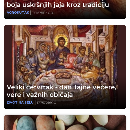
boja uskršnjih jaja kroz tradiciju
1775750400
AGROKUTAK
Veliki četvrtak - dan Tajne večere,
vere i važnih običaja
1775721600
ŽIVOT NA SELU