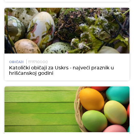
1711710000
OBIČAJI
Katolički običaji za Uskrs - najveći praznik u
hrišćanskoj godini