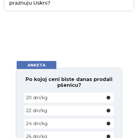
praznuju Uskrs?
ANKETA
Po kojoj ceni biste danas prodali
pšenicu?
20 din/kg
22 din/kg
24 din/kg
26 din/kg