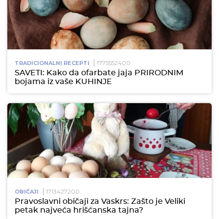
1775552400
TRADICIONALNI RECEPTI
SAVETI: Kako da ofarbate jaja PRIRODNIM
bojama iz vaše KUHINJE
1713427200
OBIČAJI
Pravoslavni običaji za Vaskrs: Zašto je Veliki
petak najveća hrišćanska tajna?