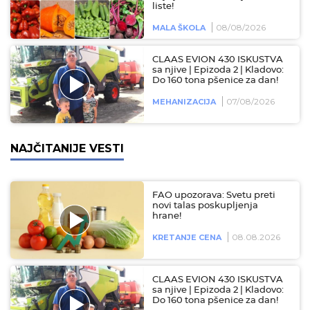
liste!
08/08/2026
MALA ŠKOLA
CLAAS EVION 430 ISKUSTVA
sa njive | Epizoda 2 | Kladovo:
Do 160 tona pšenice za dan!
07/08/2026
MEHANIZACIJA
NAJČITANIJE VESTI
FAO upozorava: Svetu preti
novi talas poskupljenja
hrane!
08.08.2026
KRETANJE CENA
CLAAS EVION 430 ISKUSTVA
sa njive | Epizoda 2 | Kladovo:
Do 160 tona pšenice za dan!