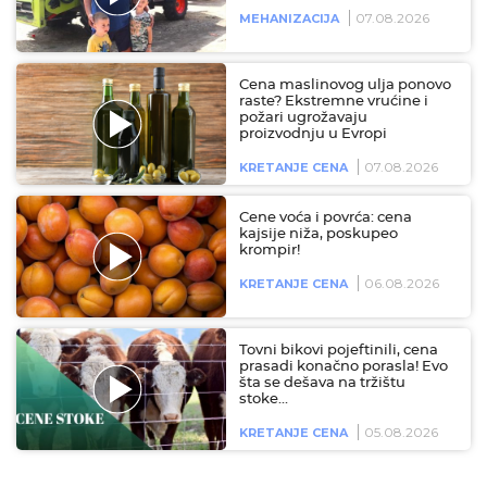
07.08.2026
MEHANIZACIJA
Cena maslinovog ulja ponovo
raste? Ekstremne vrućine i
požari ugrožavaju
proizvodnju u Evropi
07.08.2026
KRETANJE CENA
Cene voća i povrća: cena
kajsije niža, poskupeo
krompir!
06.08.2026
KRETANJE CENA
Tovni bikovi pojeftinili, cena
prasadi konačno porasla! Evo
šta se dešava na tržištu
stoke…
05.08.2026
KRETANJE CENA