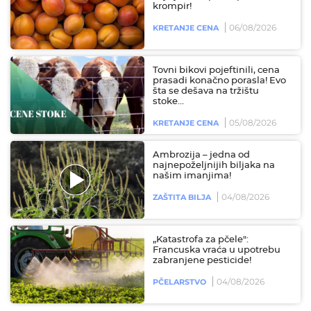
krompir!
06/08/2026
KRETANJE CENA
Tovni bikovi pojeftinili, cena
prasadi konačno porasla! Evo
šta se dešava na tržištu
stoke...
05/08/2026
KRETANJE CENA
Ambrozija – jedna od
najnepoželjnijih biljaka na
našim imanjima!
04/08/2026
ZAŠTITA BILJA
„Katastrofa za pčele":
Francuska vraća u upotrebu
zabranjene pesticide!
04/08/2026
PČELARSTVO