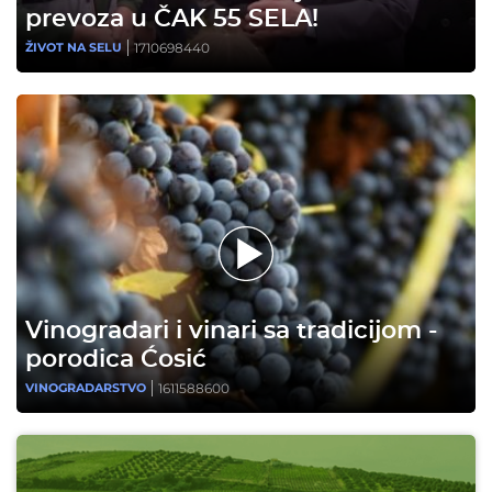
prevoza u ČAK 55 SELA!
1710698440
ŽIVOT NA SELU
Vinogradari i vinari sa tradicijom -
porodica Ćosić
1611588600
VINOGRADARSTVO