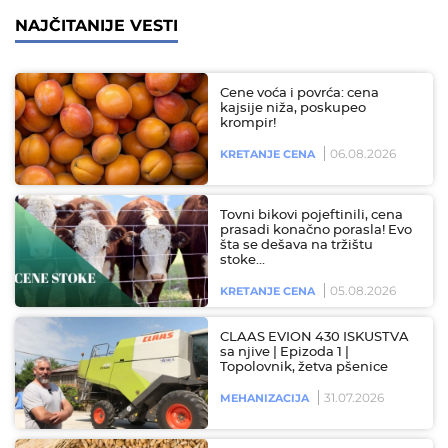
NAJČITANIJE VESTI
Cene voća i povrća: cena
kajsije niža, poskupeo
krompir!
06.08.2026
KRETANJE CENA
Tovni bikovi pojeftinili, cena
prasadi konačno porasla! Evo
šta se dešava na tržištu
stoke…
05.08.2026
KRETANJE CENA
CLAAS EVION 430 ISKUSTVA
sa njive | Epizoda 1 |
Topolovnik, žetva pšenice
31.07.2026
MEHANIZACIJA