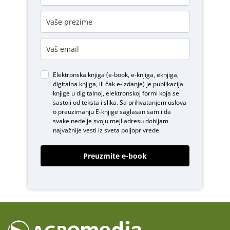
Elektronska knjiga (e-book, e-knjiga, eknjiga,
digitalna knjiga, ili čak e-izdanje) je publikacija
knjige u digitalnoj, elektronskoj formi koja se
sastoji od teksta i slika. Sa prihvatanjem uslova
o
preuzimanju E-knjige
saglasan sam i da
svake nedelje svoju mejl adresu dobijam
najvažnije vesti iz sveta poljoprivrede.
Preuzmite e-book