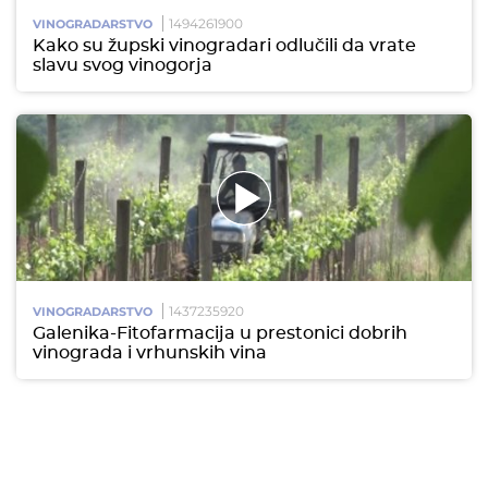
1494261900
VINOGRADARSTVO
Kako su župski vinogradari odlučili da vrate
slavu svog vinogorja
1437235920
VINOGRADARSTVO
Galenika-Fitofarmacija u prestonici dobrih
vinograda i vrhunskih vina