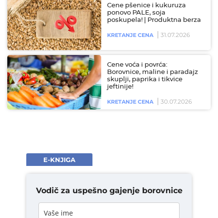
Cene pšenice i kukuruza
ponovo PALE, soja
poskupela! | Produktna berza
31.07.2026
KRETANJE CENA
Cene voća i povrća:
Borovnice, maline i paradajz
skuplji, paprika i tikvice
jeftinije!
30.07.2026
KRETANJE CENA
E-KNJIGA
Vodič za uspešno gajenje borovnice