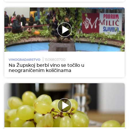
1506803700
VINOGRADARSTVO
Na Župskoj berbi vino se točilo u
neograničenim količinama