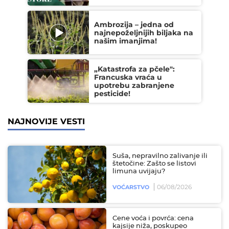
Ambrozija – jedna od
najnepoželjnijih biljaka na
našim imanjima!
„Katastrofa za pčele":
Francuska vraća u
upotrebu zabranjene
pesticide!
NAJNOVIJE VESTI
Suša, nepravilno zalivanje ili
štetočine: Zašto se listovi
limuna uvijaju?
06/08/2026
VOĆARSTVO
Cene voća i povrća: cena
kajsije niža, poskupeo