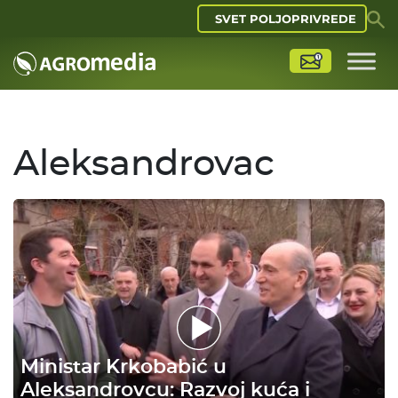
SVET POLJOPRIVREDE
Aleksandrovac
Ministar Krkobabić u
Aleksandrovcu: Razvoj kuća i