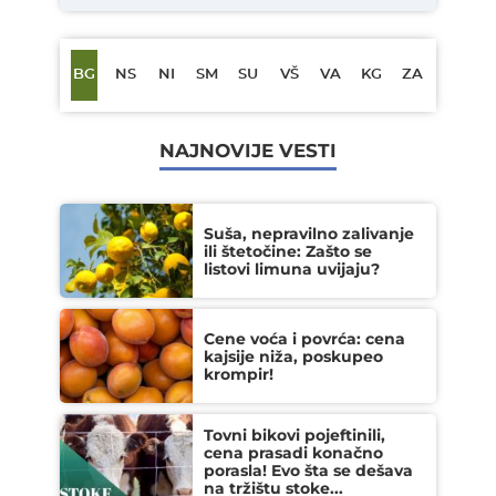
BG
NS
NI
SM
SU
VŠ
VA
KG
ZA
NAJNOVIJE VESTI
Suša, nepravilno zalivanje
ili štetočine: Zašto se
listovi limuna uvijaju?
Cene voća i povrća: cena
kajsije niža, poskupeo
krompir!
Tovni bikovi pojeftinili,
cena prasadi konačno
porasla! Evo šta se dešava
na tržištu stoke...