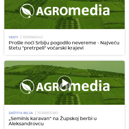
1589966040
VESTI
Prošle noći Srbiju pogodilo nevereme - Najveću
štetu "pretrpeli" voćarski krajevi
1506883080
ZAŠTITA BILJA
„Seminis karavan“ na Župskoj berbi u
Aleksandrovcu