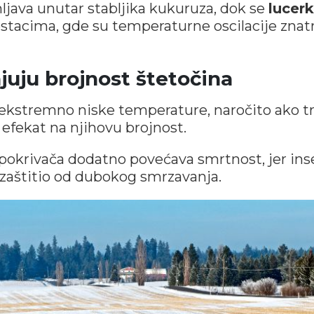
java unutar stabljika kukuruza, dok se
lucerk
 ostacima, gde su temperaturne oscilacije zna
uju brojnost štetočina
, ekstremno niske temperature, naročito ako t
efekat na njihovu brojnost.
okrivača dodatno povećava smrtnost, jer ins
ih zaštitio od dubokog smrzavanja.