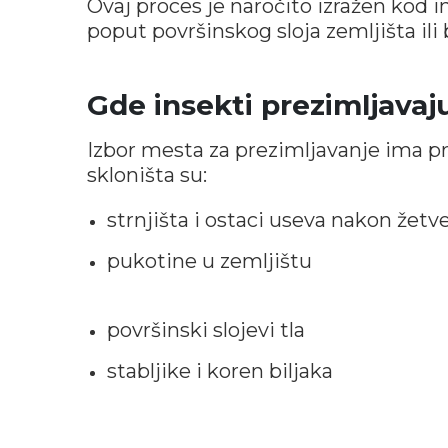
Ovaj proces je naročito izražen kod i
poput površinskog sloja zemljišta ili 
Gde insekti prezimljavaj
Izbor mesta za prezimljavanje ima 
skloništa su:
strnjišta i ostaci useva nakon žetv
pukotine u zemljištu
površinski slojevi tla
stabljike i koren biljaka