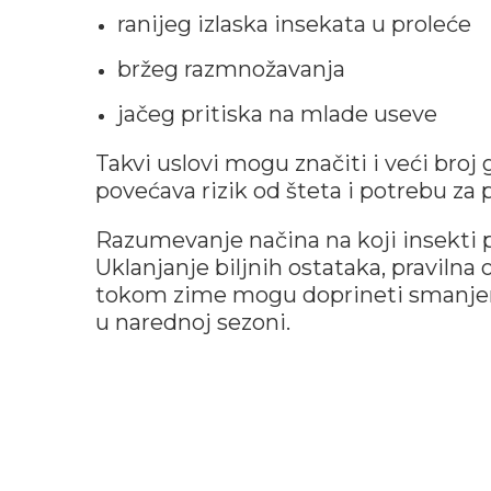
ranijeg izlaska insekata u proleće
bržeg razmnožavanja
jačeg pritiska na mlade useve
Takvi uslovi mogu značiti i veći broj
povećava rizik od šteta i potrebu z
Razumevanje načina na koji insekti p
Uklanjanje biljnih ostataka, pravilna
tokom zime mogu doprineti smanjenj
u narednoj sezoni.