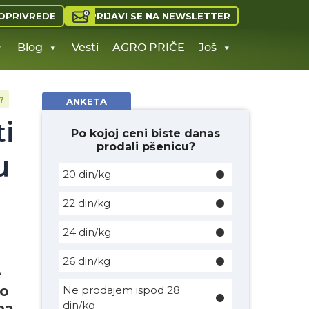
PRIJAVI SE NA NEWSLETTER
OPRIVREDE
Blog
Vesti
AGRO PRIČE
Još
?
ANKETA
ti
Po kojoj ceni biste danas
prodali pšenicu?
u
20 din/kg
22 din/kg
24 din/kg
26 din/kg
e
no
Ne prodajem ispod 28
din/kg
ma