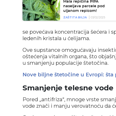
Mala repičina PIPA
naseljava parcele pod
uljanom repicom!
ZAŠTITA BILJA
03/02/2025
se povećava koncentracija šećera i sp
ledenih kristala u ćelijama.
Ove supstance omogućavaju insektim
oštećenja vitalnih organa, što objaš
u smanjenju populacije štetočina.
Nove biljne štetočine u Evropi: šta 
Smanjenje telesne vod
Pored „antifriza“, mnoge vrste sman
vode znači i manju verovatnoću da ć