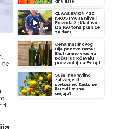
dnu liste!
CLAAS EVION 430
ISKUSTVA sa njive |
Epizoda 2 | Kladovo:
Do 160 tona pšenice
za dan!
Cena maslinovog
ulja ponovo raste?
Ekstremne vrućine i
a
,
požari ugrožavaju
proizvodnju u Evropi
, ne
Suša, nepravilno
zalivanje ili
štetočine: Zašto se
listovi limuna
u
uvijaju?
im
 od
ija