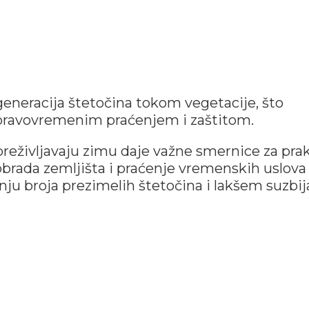
 generacija štetočina tokom vegetacije, što
a pravovremenim praćenjem i zaštitom.
reživljavaju zimu daje važne smernice za pra
 obrada zemljišta i praćenje vremenskih uslova
u broja prezimelih štetočina i lakšem suzbij