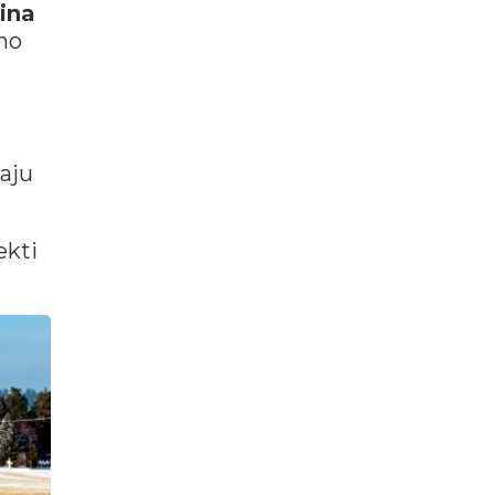
ina
tno
raju
ekti