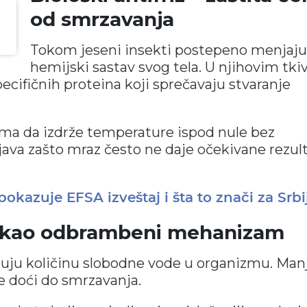
od smrzavanja
Tokom jeseni insekti postepeno menjaju
hemijski sastav svog tela. U njihovim tk
ecifičnih proteina koji sprečavaju stvaranje
a da izdrže temperature ispod nule bez
njava zašto mraz često ne daje očekivane rezul
pokazuje EFSA izveštaj i šta to znači za Srb
e kao odbrambeni mehanizam
juju količinu slobodne vode u organizmu. Man
e doći do smrzavanja.