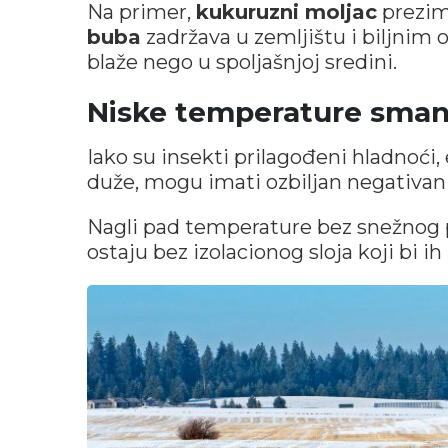
Na primer,
kukuruzni moljac
preziml
buba
zadržava u zemljištu i biljnim
blaže nego u spoljašnjoj sredini.
Niske temperature smanj
Iako su insekti prilagođeni hladnoći
duže, mogu imati ozbiljan negativan 
Nagli pad temperature bez snežnog p
ostaju bez izolacionog sloja koji bi 