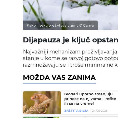
Kako insekti preživljavaju zimu © Canva
Dijapauza je ključ opst
Najvažniji mehanizam preživljavanja
stanje u kome se razvoj gotovo potpu
razmnožavaju se i troše minimalne ko
MOŽDA VAS ZANIMA
Glodari uporno smanjuju
prinose na njivama – rešite
ih se na vreme!
ZAŠTITA BILJA
24/02/2025