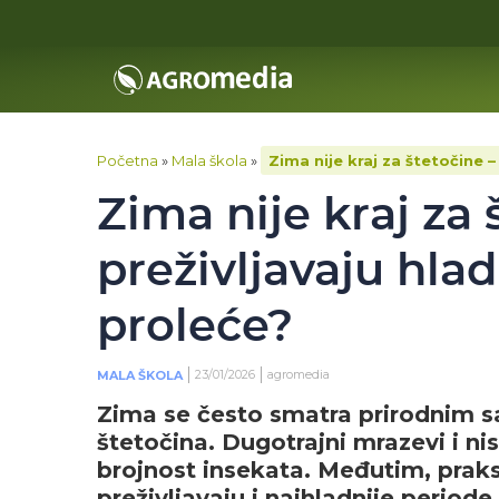
Početna
»
Mala škola
»
Zima nije kraj za štetočine –
Zima nije kraj za 
preživljavaju hlad
proleće?
23/01/2026
agromedia
MALA ŠKOLA
Zima se često smatra prirodnim s
štetočina. Dugotrajni mrazevi i 
brojnost insekata. Međutim, prak
preživljavaju i najhladnije perio