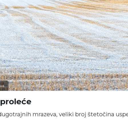
nva
 proleće
gotrajnih mrazeva, veliki broj štetočina usp