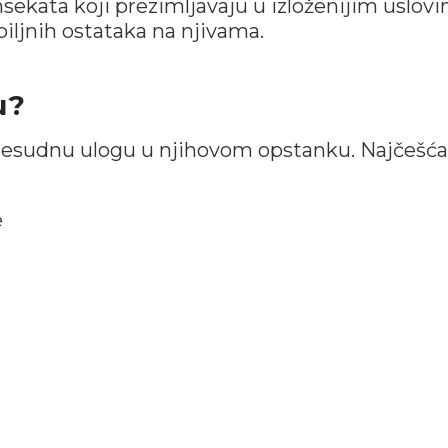
nsekata koji prezimljavaju u izloženijim uslovi
biljnih ostataka na njivama.
u?
presudnu ulogu u njihovom opstanku. Najčešća
e