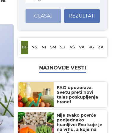
GLASAJ
REZULTATI
BG
NS
NI
SM
SU
VŠ
VA
KG
ZA
NAJNOVIJE VESTI
FAO upozorava:
Svetu preti novi
talas poskupljenja
hrane!
Nije svako povrće
podjednako
hranljivo: Evo koje je
na vrhu, a koje na