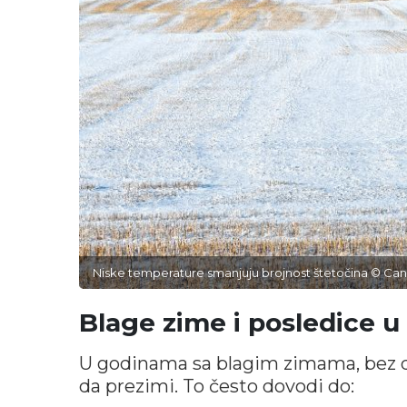
Niske temperature smanjuju brojnost štetočina © Ca
Blage zime i posledice u
U godinama sa blagim zimama, bez du
da prezimi. To često dovodi do: