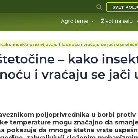
SVET POLJ
Agro teme
Život na selu
 kako insekti preživljavaju hladnoću i vraćaju se jači u proleće
štetočine – kako insek
noću i vraćaju se jači 
aveznikom poljoprivrednika u borbi protiv
niske temperature mogu značajno da smanj
sa pokazuje da mnoge štetne vrste uspeš
de godine, zahvaljujući složenim mehanizmi