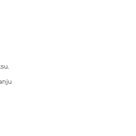
ksu.
anju