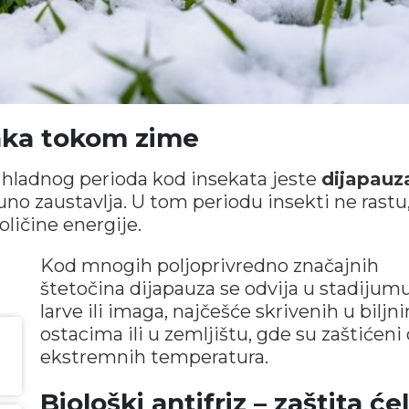
anka tokom zime
 hladnog perioda kod insekata jeste
dijapauz
no zaustavlja. U tom periodu insekti ne rastu
ličine energije.
Kod mnogih poljoprivredno značajnih
štetočina dijapauza se odvija u stadijum
larve ili imaga, najčešće skrivenih u biljn
ostacima ili u zemljištu, gde su zaštićeni
ekstremnih temperatura.
Biološki antifriz – zaštita ćel