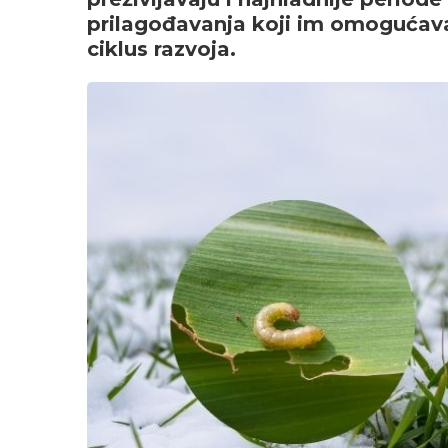
prilagođavanja koji im omogućav
ciklus razvoja.