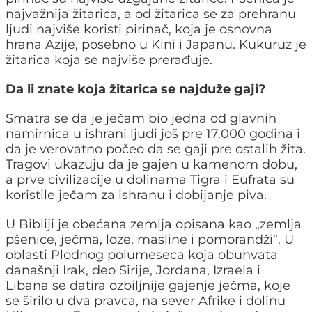
najvažnija žitarica, a od žitarica se za prehranu
ljudi najviše koristi pirinač, koja je osnovna
hrana Azije, posebno u Kini i Japanu. Kukuruz je
žitarica koja se najviše prerađuje.
Da li znate koja žitarica se najduže gaji?
Smatra se da je ječam bio jedna od glavnih
namirnica u ishrani ljudi još pre 17.000 godina i
da je verovatno počeo da se gaji pre ostalih žita.
Tragovi ukazuju da je gajen u kamenom dobu,
a prve civilizacije u dolinama Tigra i Eufrata su
koristile ječam za ishranu i dobijanje piva.
U Bibliji je obećana zemlja opisana kao „zemlja
pšenice, ječma, loze, masline i pomorandži“. U
oblasti Plodnog polumeseca koja obuhvata
današnji Irak, deo Sirije, Jordana, Izraela i
Libana se datira ozbiljnije gajenje ječma, koje
se širilo u dva pravca, na sever Afrike i dolinu