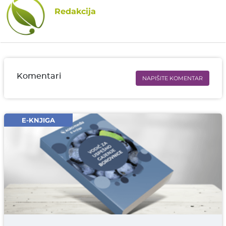
Redakcija
Komentari
NAPIŠITE KOMENTAR
Ime i prezime* obavezno
Email* obavezno
E-KNJIGA
Komentar* obavezno