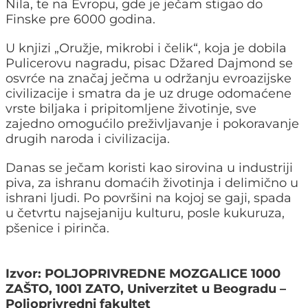
Nila, te na Evropu, gde je ječam stigao do
Finske pre 6000 godina.
U knjizi „Oružje, mikrobi i čelik“, koja je dobila
Pulicerovu nagradu, pisac Džared Dajmond se
osvrće na značaj ječma u održanju evroazijske
civilizacije i smatra da je uz druge odomaćene
vrste biljaka i pripitomljene životinje, sve
zajedno omogućilo preživljavanje i pokoravanje
drugih naroda i civilizacija.
Danas se ječam koristi kao sirovina u industriji
piva, za ishranu domaćih životinja i delimično u
ishrani ljudi. Po površini na kojoj se gaji, spada
u četvrtu najsejaniju kulturu, posle kukuruza,
pšenice i pirinča.
Izvor: POLJOPRIVREDNE MOZGALICE 1000
ZAŠTO, 1001 ZATO, Univerzitet u Beogradu –
Poljoprivredni fakultet