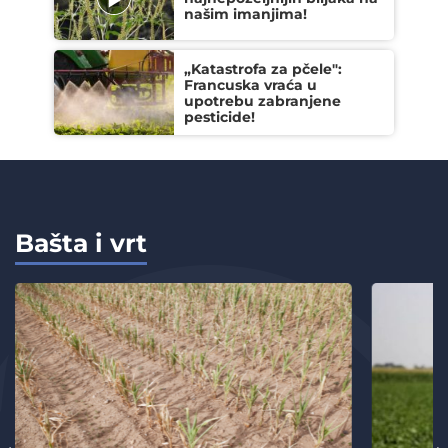
našim imanjima!
„Katastrofa za pčele":
Francuska vraća u
upotrebu zabranjene
pesticide!
Bašta i vrt