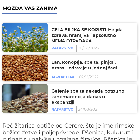
MOŽDA VAS ZANIMA
CELA BILJKA SE KORISTI: Heljda
zdrava, hranljiva i apsolutno
NEMA OTPADAKA!
26/08/2025
RATARSTVO
Lan, konoplja, spelta, pinjoli,
proso – zdravlje u jednoj šaci
02/12/2022
AGROKUTAK
Gajenje spelte nekada potpuno
zanemareno, a danas u
ekspanziji
24/08/2021
RATARSTVO
Reč žitarica potiče od Cerere, što je ime rimske
božice žetve i poljoprivrede. Pšenica, kukuruz i
pirinač su najviše uzgajane žitarice. Pšenica je