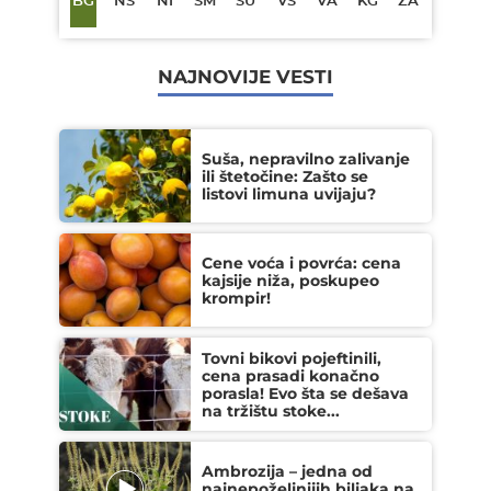
BG
NS
NI
SM
SU
VŠ
VA
KG
ZA
NAJNOVIJE VESTI
Suša, nepravilno zalivanje
ili štetočine: Zašto se
listovi limuna uvijaju?
Cene voća i povrća: cena
kajsije niža, poskupeo
krompir!
Tovni bikovi pojeftinili,
cena prasadi konačno
porasla! Evo šta se dešava
na tržištu stoke...
Ambrozija – jedna od
najnepoželjnijih biljaka na