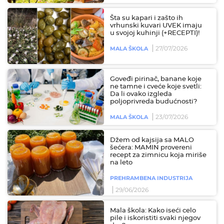
Šta su kapari i zašto ih
vrhunski kuvari UVEK imaju
u svojoj kuhinji (+RECEPTI)!
27/07/2026
MALA ŠKOLA
Goveđi pirinač, banane koje
ne tamne i cveće koje svetli:
Da li ovako izgleda
poljoprivreda budućnosti?
23/07/2026
MALA ŠKOLA
Džem od kajsija sa MALO
šećera: MAMIN provereni
recept za zimnicu koja miriše
na leto
PREHRAMBENA INDUSTRIJA
29/06/2026
Mala škola: Kako iseći celo
pile i iskoristiti svaki njegov