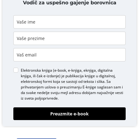
DODAJ KOMENTAR
Vodič za uspešno gajenje borovnica
Elektronska knjiga (e-book, e-knjiga, eknjiga, digitalna
knjiga, ili čak e-izdanje) je publikacija knjige u digitalnoj,
elektronskoj formi koja se sastoji od teksta i slika. Sa
prihvatanjem uslova o
preuzimanju E-knjige
saglasan sam i
da svake nedelje svoju mejl adresu dobijam najvažnije vesti
iz sveta poljoprivrede.
Preuzmite e-book