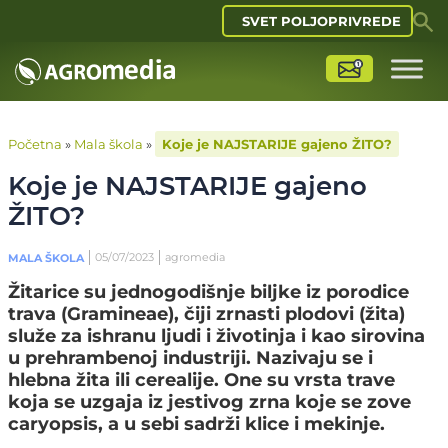
SVET POLJOPRIVREDE
Početna
»
Mala škola
»
Koje je NAJSTARIJE gajeno ŽITO?
Koje je NAJSTARIJE gajeno
ŽITO?
05/07/2023
agromedia
MALA ŠKOLA
Žitarice su jednogodišnje biljke iz porodice
trava (Gramineae), čiji zrnasti plodovi (žita)
služe za ishranu ljudi i životinja i kao sirovina
u prehrambenoj industriji. Nazivaju se i
hlebna žita ili cerealije. One su vrsta trave
koja se uzgaja iz jestivog zrna koje se zove
caryopsis, a u sebi sadrži klice i mekinje.