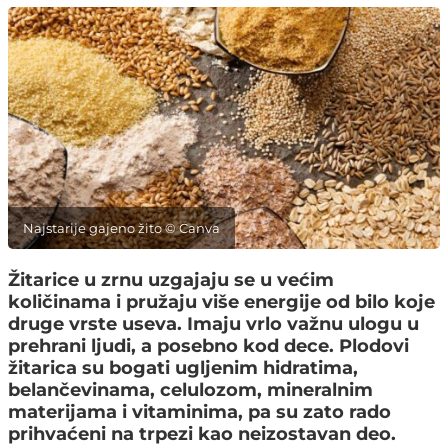
Najstarije gajeno žito © Canva
Žitarice u zrnu uzgajaju se u većim
količinama i pružaju više energije od bilo koje
druge vrste useva. Imaju vrlo važnu ulogu u
prehrani ljudi, a posebno kod dece. Plodovi
žitarica su bogati ugljenim hidratima,
belančevinama, celulozom, mineralnim
materijama i vitaminima, pa su zato rado
prihvaćeni na trpezi kao neizostavan deo.