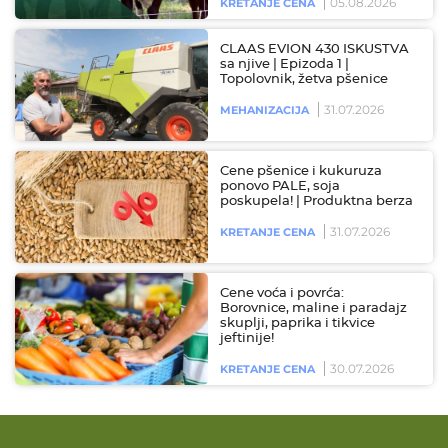
05.08.2026
KRETANJE CENA
CLAAS EVION 430 ISKUSTVA
sa njive | Epizoda 1 |
Topolovnik, žetva pšenice
31.07.2026
MEHANIZACIJA
Cene pšenice i kukuruza
ponovo PALE, soja
poskupela! | Produktna berza
31.07.2026
KRETANJE CENA
Cene voća i povrća:
Borovnice, maline i paradajz
skuplji, paprika i tikvice
jeftinije!
30.07.2026
KRETANJE CENA