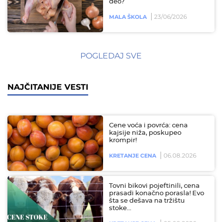
deo?
23/06/2026
MALA ŠKOLA
POGLEDAJ SVE
NAJČITANIJE VESTI
Cene voća i povrća: cena
kajsije niža, poskupeo
krompir!
06.08.2026
KRETANJE CENA
Tovni bikovi pojeftinili, cena
prasadi konačno porasla! Evo
šta se dešava na tržištu
stoke…