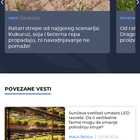
VESTI
03.08.2026
POVRTARS
Ratari strepe od najgoreg scenarija:
Od rata
Kukuruz, soja i šećerna repa
Dragomi
propadaju, ni navodnjavanje ne
proizvo
pomaže!
POVEZANE VESTI
Sunčeva svetlost umesto LED
rasvete: Da li vertikalne
farme mogu da smanje
potrošnju struje?
02/08/2026
MALA ŠKOLA