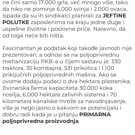
ne čini samo 17.000 grla, već mnogo više, tako
da niko ne pominje 6.000 svinja i 2.000 ovaca.
Ispada da su ih sindikalci planirali za
JEFTINE
POLUTKE
zaposlenima na kraju jedne duge i
uspešne životne i poslovne priče. Naravno, da
od toga neće biti ništa.
Fascinantan je podatak koji takođe javnosti nije
prezentovan, a odnosi se na poljoprivrednu
mehanizaciju PKB-a u čijem sastavu je: 330
traktora, 35 kombajna, 531 prikolica i 1.100
priključnih poljoprivrednih mašina. Ako se
ovome dodaju podaci o dva hektara plastenika,
živinarska farma kapaciteta 30.000 koka
nosilja, 6.000 hektara zalivnih sistema i 70
kilometara kanalske mreže za navodnjavanje,
više je nego jasno o kakvom se potencijalu i
dobru radi kada je u pitanju
PRIMARNA
poljoprivredna proizvodnja
.