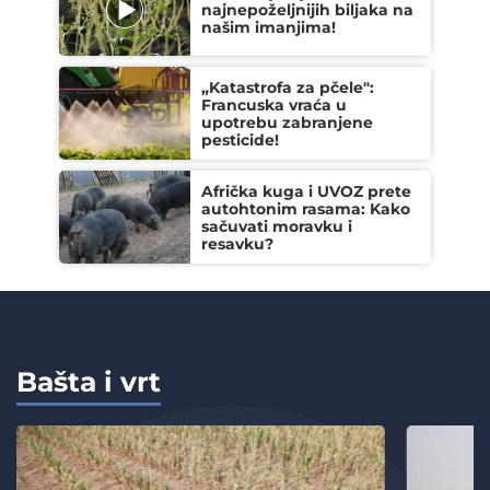
najnepoželjnijih biljaka na
našim imanjima!
„Katastrofa za pčele":
Francuska vraća u
upotrebu zabranjene
pesticide!
Afrička kuga i UVOZ prete
autohtonim rasama: Kako
sačuvati moravku i
resavku?
Bašta i vrt