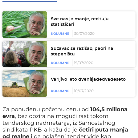
Sve nas je manje, recituju
statističari
30/07/2020
KOLUMNE
Suzavac se razišao, paori na
stepeništu
19/07/2020
KOLUMNE
Varljivo leto dvehiljadedvadeseto
10/07/2020
KOLUMNE
Za ponuđenu početnu cenu od
104,5 miliona
evra
, bez obzira na mogući rast tokom
tenderskog nadmetanja, iz Samostalnog
sindikata PKB-a kažu da je
četiri puta manja
od realne
i da oglašeni tender vide kao