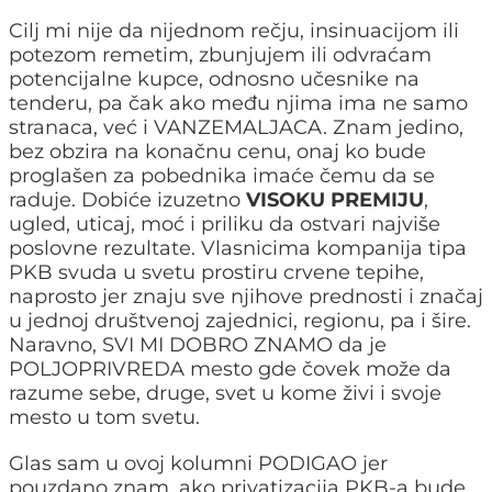
Cilj mi nije da nijednom rečju, insinuacijom ili
potezom remetim, zbunjujem ili odvraćam
potencijalne kupce, odnosno učesnike na
tenderu, pa čak ako među njima ima ne samo
stranaca, već i VANZEMALJACA. Znam jedino,
bez obzira na konačnu cenu, onaj ko bude
proglašen za pobednika imaće čemu da se
raduje. Dobiće izuzetno
VISOKU PREMIJU
,
ugled, uticaj, moć i priliku da ostvari najviše
poslovne rezultate. Vlasnicima kompanija tipa
PKB svuda u svetu prostiru crvene tepihe,
naprosto jer znaju sve njihove prednosti i značaj
u jednoj društvenoj zajednici, regionu, pa i šire.
Naravno, SVI MI DOBRO ZNAMO da je
POLJOPRIVREDA mesto gde čovek može da
razume sebe, druge, svet u kome živi i svoje
mesto u tom svetu.
Glas sam u ovoj kolumni PODIGAO jer
pouzdano znam, ako privatizacija PKB-a bude