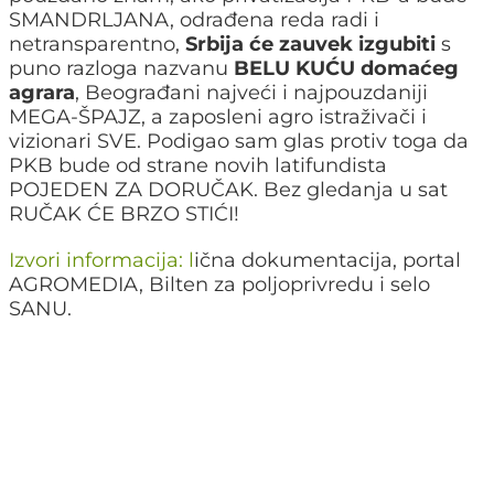
SMANDRLJANA, odrađena reda radi i
netransparentno,
Srbija će zauvek izgubiti
s
puno razloga nazvanu
BELU KUĆU domaćeg
agrara
, Beograđani najveći i najpouzdaniji
MEGA-ŠPAJZ, a zaposleni agro istraživači i
vizionari SVE. Podigao sam glas protiv toga da
PKB bude od strane novih latifundista
POJEDEN ZA DORUČAK. Bez gledanja u sat
RUČAK ĆE BRZO STIĆI!
Izvori informacija: l
ična dokumentacija, portal
AGROMEDIA, Bilten za poljoprivredu i selo
SANU.