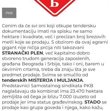
PKB
Cenim da će svi oni koji otkupe tendersku
dokumentaciju imati na spisku ne samo
hektare i kvadrate, već i precizan broj brezovih
metli koje se prodaju. S obzirom da ovaj agrarni
gigant nije ničija prćija niti takozvani
STRANAČKI PLEN
, već kapitalno dobro
stvoreno trudom generacija zaposlenih,
građana Beograda i Srbije, tako i oni, barem u
okvirnim crtama, treba da znaju šta je sve
predmet prodaje. Svima se smučilo od
tenderskih MISTERIJA I MULJANJA
.
Predstavnici Samostalnog sindikata PKB
naglašavaju da kombinat ima 23.470 hektara
zemljišta od čega je blizu 7.000 izuzeto od
prodaje jer ima status građevinskog.
STADO
se
prodaje kao grupa goveda i njega, kako kažu,