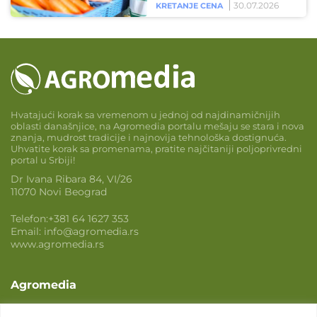
30.07.2026
KRETANJE CENA
Hvatajući korak sa vremenom u jednoj od najdinamičnijih
oblasti današnjice, na Agromedia portalu mešaju se stara i nova
znanja, mudrost tradicije i najnovija tehnološka dostignuća.
Uhvatite korak sa promenama, pratite najčitaniji poljoprivredni
portal u Srbiji!
Dr Ivana Ribara 84, VI/26
11070 Novi Beograd
Telefon:
+381 64 1627 353
Email:
info@agromedia.rs
www.agromedia.rs
Agromedia
O nama