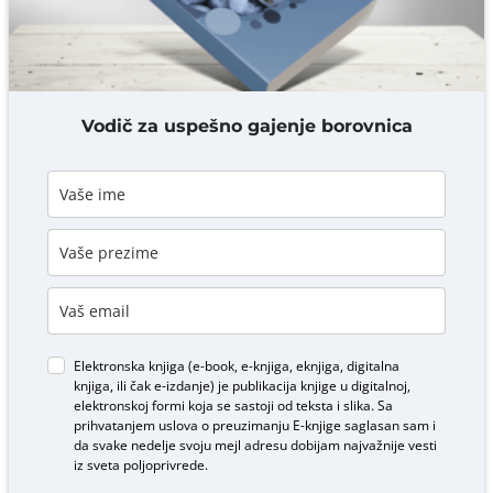
DODAJ KOMENTAR
Vodič za uspešno gajenje borovnica
Elektronska knjiga (e-book, e-knjiga, eknjiga, digitalna
knjiga, ili čak e-izdanje) je publikacija knjige u digitalnoj,
elektronskoj formi koja se sastoji od teksta i slika. Sa
prihvatanjem uslova o
preuzimanju E-knjige
saglasan sam i
da svake nedelje svoju mejl adresu dobijam najvažnije vesti
iz sveta poljoprivrede.