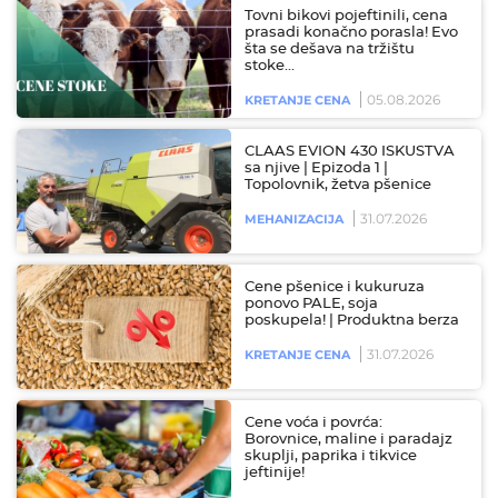
Tovni bikovi pojeftinili, cena
prasadi konačno porasla! Evo
šta se dešava na tržištu
stoke…
05.08.2026
KRETANJE CENA
CLAAS EVION 430 ISKUSTVA
sa njive | Epizoda 1 |
Topolovnik, žetva pšenice
31.07.2026
MEHANIZACIJA
Cene pšenice i kukuruza
ponovo PALE, soja
poskupela! | Produktna berza
31.07.2026
KRETANJE CENA
Cene voća i povrća:
Borovnice, maline i paradajz
skuplji, paprika i tikvice
jeftinije!