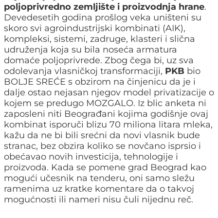
poljoprivredno zemljište i proizvodnja hrane
.
Devedesetih godina prošlog veka uništeni su
skoro svi agroindustrijski kombinati (AIK),
kompleksi, sistemi, zadruge, klasteri i slična
udruženja koja su bila noseća armatura
domaće poljoprivrede. Zbog čega bi, uz sva
odolevanja vlasničkoj transformaciji,
PKB
bio
BOLJE SREĆE s obzirom na činjenicu da je i
dalje ostao nejasan njegov model privatizacije o
kojem se predugo MOZGALO. Iz blic anketa ni
zaposleni niti Beograđani kojima godišnje ovaj
kombinat isporuči blizu 70 miliona litara mleka,
kažu da ne bi bili srećni da novi vlasnik bude
stranac, bez obzira koliko se novčano isprsio i
obećavao novih investicija, tehnologije i
proizvoda. Kada se pomene grad Beograd kao
mogući učesnik na tenderu, oni samo sležu
ramenima uz kratke komentare da o takvoj
mogućnosti ili nameri nisu čuli nijednu reč.