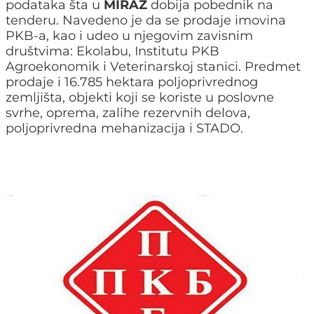
podataka šta u
MIRAZ
dobija pobednik na
tenderu. Navedeno je da se prodaje imovina
PKB-a, kao i udeo u njegovim zavisnim
društvima: Ekolabu, Institutu PKB
Agroekonomik i Veterinarskoj stanici. Predmet
prodaje i 16.785 hektara poljoprivrednog
zemljišta, objekti koji se koriste u poslovne
svrhe, oprema, zalihe rezervnih delova,
poljoprivredna mehanizacija i STADO.