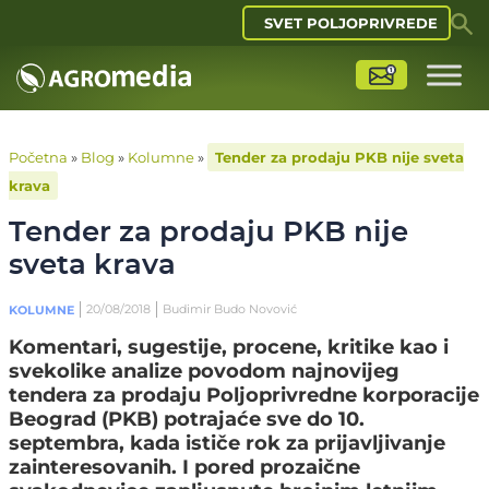
SVET POLJOPRIVREDE
Početna
»
Blog
»
Kolumne
»
Tender za prodaju PKB nije sveta
krava
Tender za prodaju PKB nije
sveta krava
20/08/2018
Budimir Budo Novović
KOLUMNE
Komentari, sugestije, procene, kritike kao i
svekolike analize povodom najnovijeg
tendera za prodaju Poljoprivredne korporacije
Beograd (PKB) potrajaće sve do 10.
septembra, kada ističe rok za prijavljivanje
zainteresovanih. I pored prozaične