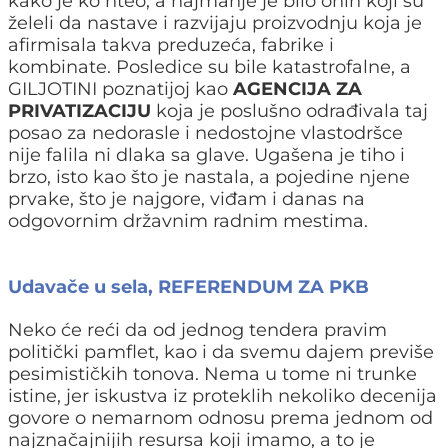
kako je ko hteo, a najmanje je bilo onih koji su
želeli da nastave i razvijaju proizvodnju koja je
afirmisala takva preduzeća, fabrike i
kombinate. Posledice su bile katastrofalne, a
GILJOTINI poznatijoj kao
AGENCIJA ZA
PRIVATIZACIJU
koja je poslušno odrađivala taj
posao za nedorasle i nedostojne vlastodršce
nije falila ni dlaka sa glave. Ugašena je tiho i
brzo, isto kao što je nastala, a pojedine njene
prvake, što je najgore, viđam i danas na
odgovornim državnim radnim mestima.
Udavače u sela, REFERENDUM ZA PKB
Neko će reći da od jednog tendera pravim
politički pamflet, kao i da svemu dajem previše
pesimističkih tonova. Nema u tome ni trunke
istine, jer iskustva iz proteklih nekoliko decenija
govore o nemarnom odnosu prema jednom od
najznačajnijih resursa koji imamo, a to je