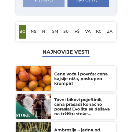
GLASAJ
REZULTATI
BG
NS
NI
SM
SU
VŠ
VA
KG
ZA
NAJNOVIJE VESTI
Cene voća i povrća: cena
kajsije niža, poskupeo
krompir!
Tovni bikovi pojeftinili,
cena prasadi konačno
porasla! Evo šta se dešava
na tržištu stoke...
Ambrozija – jedna od