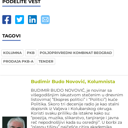
PODELITE VEST
TAGOVI
KOLUMNA
PKB
POLJOPRIVREDNI KOMBINAT BEOGRAD
PRODAJA PKB-A
TENDER
Budimir Budo Novović, Kolumnista
BUDIMIR BUDO NOVOVIĆ, je novinar sa
višegodišnjim iskustvom stečenim u dnevnim
listovima( “Ekspres politici” i “Politici”) kuće
Politika. Skoro tri decenije radio je kao stalni
dopisnik iz Valjeva i Kolubarskog okruga.
Koristi svaku prililku da istakne kako su:
“poezija, muzika, slikarstvo, tanjiranje i javna
reč nepodnošljivi kada su osrednji”. U borbi za
“glasnu tišinu” najčešće citira akademika