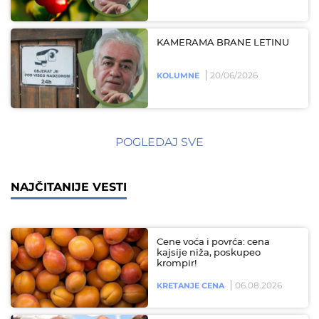
KAMERAMA BRANE LETINU
20/06/2026
KOLUMNE
POGLEDAJ SVE
NAJČITANIJE VESTI
Cene voća i povrća: cena
kajsije niža, poskupeo
krompir!
06.08.2026
KRETANJE CENA