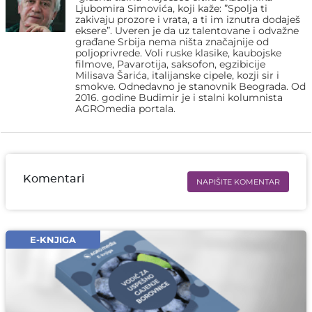
Ljubomira Simovića, koji kaže: ”Spolja ti
zakivaju prozore i vrata, a ti im iznutra dodaješ
eksere”. Uveren je da uz talentovane i odvažne
građane Srbija nema ništa značajnije od
poljoprivrede. Voli ruske klasike, kaubojske
filmove, Pavarotija, saksofon, egzibicije
Milisava Šarića, italijanske cipele, kozji sir i
smokve. Odnedavno je stanovnik Beograda. Od
2016. godine Budimir je i stalni kolumnista
AGROmedia portala.
Komentari
NAPIŠITE KOMENTAR
Ime i prezime* obavezno
Email* obavezno
E-KNJIGA
Komentar* obavezno