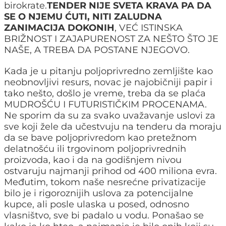
birokrate.
TENDER NIJE SVETA KRAVA PA DA
SE O NJEMU ĆUTI, NITI ZALUDNA
ZANIMACIJA DOKONIH
, VEĆ ISTINSKA
BRIŽNOST I ZAJAPURENOST ZA NEŠTO ŠTO JE
NAŠE, A TREBA DA POSTANE NJEGOVO.
Kada je u pitanju poljoprivredno zemljište kao
neobnovljivi resurs, novac je najobičniji papir i
tako nešto, došlo je vreme, treba da se plaća
MUDROŠĆU I FUTURISTIČKIM PROCENAMA.
Ne sporim da su za svako uvažavanje uslovi za
sve koji žele da učestvuju na tenderu da moraju
da se bave poljoprivredom kao pretežnom
delatnošću ili trgovinom poljoprivrednih
proizvoda, kao i da na godišnjem nivou
ostvaruju najmanji prihod od 400 miliona evra.
Međutim, tokom naše nesrećne privatizacije
bilo je i rigoroznijih uslova za potencijalne
kupce, ali posle ulaska u posed, odnosno
vlasništvo, sve bi padalo u vodu. Ponašao se