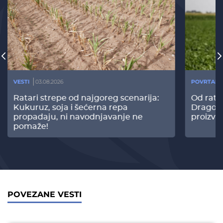
VESTI
03.08.2026
POVRTARS
Ratari strepe od najgoreg scenarija:
Od rata
Kukuruz, soja i šećerna repa
Dragomi
propadaju, ni navodnjavanje ne
proizvo
pomaže!
POVEZANE VESTI