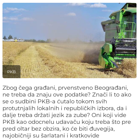
PKB
Zbog čega građani, prvenstveno Beograđani,
ne treba da znaju ove podatke? Znači li to ako
se o sudbini PKB-a ćutalo tokom svih
protutnjalih lokalnih i republičkih izbora, da i
dalje treba držati jezik za zube? Oni koji vide
PKB kao odocnelu udavaču koju treba što pre
pred oltar bez obzira, ko će biti đuvegija,
najobičniji su šarlatani i kratkovide