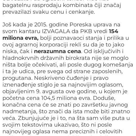
bagatelnu rasprodaju kombinata čiji značaj
prevazilazi svaku cenu i cenkanje.
Još kada je 2015. godine Poreska uprava na
svom kantaru IZVAGALA da PKB vredi
154
miliona evra,
bolji poznavaoci stanja i prilika u
ovoj agrarnoj korporaciji rekli su da je to jako
niska, čak i
nerazumna cena
. Od isključivih i
hladnokrvnih državnih birokrata nije se moglo
ništa bolje očekivati, ali posle dugog komešanja
i ta je udica, pre svega od strane zaposlenih,
progutana. Neskriveno čuđenje i pravo
iznenađenje stiglo je sa najnovijim oglasom,
objavljenim 9. avgusta ove godine, u kojem je
početna cena 104,5 miliona evra. Doduše,
konačna cena će se znati po završetku javnog
nadmetanja, što znači da ista može biti znatno
veća. Zbunjujuće je i to, na šta sam više puta u
svojim tekstovima ukazivao, što ni posle
najnovijeg oglasa nema preciznih i celovitih