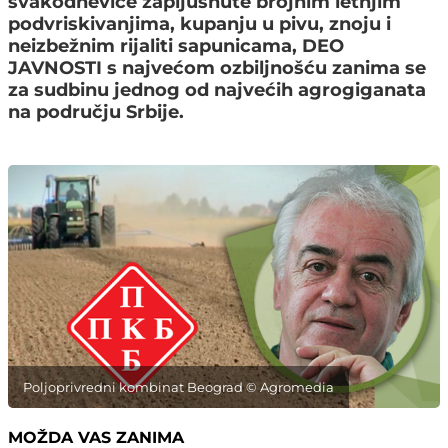
svakodnevice zapljusnute brojnim letnjim
podvriskivanjima, kupanju u pivu, znoju i
neizbežnim rijaliti sapunicama, DEO
JAVNOSTI s najvećom ozbiljnošću zanima se
za sudbinu jednog od najvećih agrogiganata
na području Srbije.
Poljoprivredni kombinat Beograd © Agromedia
MOŽDA VAS ZANIMA