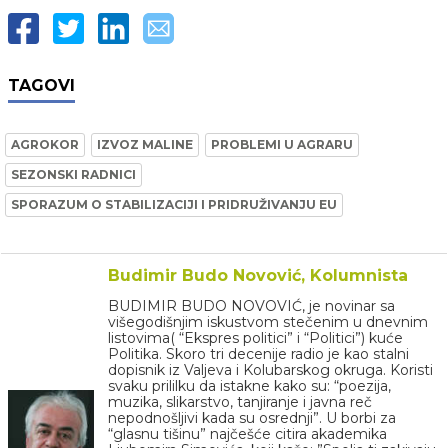
TAGOVI
AGROKOR
IZVOZ MALINE
PROBLEMI U AGRARU
SEZONSKI RADNICI
SPORAZUM O STABILIZACIJI I PRIDRUŽIVANJU EU
Budimir Budo Novović, Kolumnista
BUDIMIR BUDO NOVOVIĆ, je novinar sa
višegodišnjim iskustvom stečenim u dnevnim
listovima( “Ekspres politici” i “Politici”) kuće
Politika. Skoro tri decenije radio je kao stalni
dopisnik iz Valjeva i Kolubarskog okruga. Koristi
svaku prililku da istakne kako su: “poezija,
muzika, slikarstvo, tanjiranje i javna reč
nepodnošljivi kada su osrednji”. U borbi za
“glasnu tišinu” najčešće citira akademika