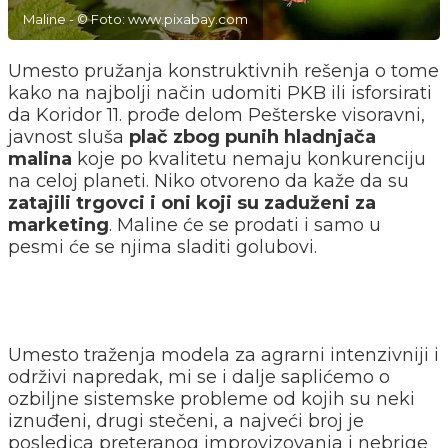
Maline - © Foto: www.pixabay.com
Umesto pružanja konstruktivnih rešenja o tome
kako na najbolji način udomiti PKB ili isforsirati
da Koridor 11. prođe delom Pešterske visoravni,
javnost sluša
plač zbog punih hladnjača
malina
koje po kvalitetu nemaju konkurenciju
na celoj planeti. Niko otvoreno da kaže da su
zatajili trgovci i oni koji su zaduženi za
marketing
. Maline će se prodati i samo u
pesmi će se njima sladiti golubovi.
Umesto traženja modela za agrarni intenzivniji i
održivi napredak, mi se i dalje saplićemo o
ozbiljne sistemske probleme od kojih su neki
iznuđeni, drugi stečeni, a najveći broj je
posledica preteranog improvizovanja i nebrige