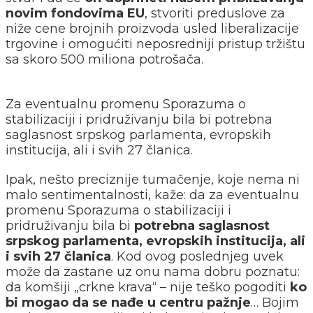
novim fondovima EU
, stvoriti preduslove za
niže cene brojnih proizvoda usled liberalizacije
trgovine i omogućiti neposredniji pristup tržištu
sa skoro 500 miliona potrošača.
Za eventualnu promenu Sporazuma o
stabilizaciji i pridruživanju bila bi potrebna
saglasnost srpskog parlamenta, evropskih
institucija, ali i svih 27 članica.
Ipak, nešto preciznije tumačenje, koje nema ni
malo sentimentalnosti, kaže: da za eventualnu
promenu Sporazuma o stabilizaciji i
pridruživanju bila bi
potrebna saglasnost
srpskog parlamenta, evropskih institucija, ali
i svih 27 članica
. Kod ovog poslednjeg uvek
može da zastane uz onu nama dobru poznatu:
da komšiji „crkne krava“ – nije teško pogoditi
ko
bi mogao da se nađe u centru pažnje
… Bojim