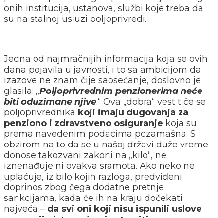
onih institucija, ustanova, službi koje treba da
su na stalnoj usluzi poljoprivredi.
Jedna od najmračnijih informacija koja se ovih
dana pojavila u javnosti, i to sa ambicijom da
izazove ne znam čije saosećanje, doslovno je
glasila: „
Poljoprivrednim penzionerima neće
biti oduzimane njive
.“ Ova „dobra“ vest tiče se
poljoprivrednika
koji imaju dugovanja za
penziono i zdravstveno osiguranje
koja su
prema navedenim podacima pozamašna. S
obzirom na to da se u našoj državi duže vreme
donose takozvani zakoni na „kilo“, ne
iznenađuje ni ovakva sramota. Ako neko ne
uplaćuje, iz bilo kojih razloga, predviđeni
doprinos zbog čega dodatne pretnje
sankcijama, kada će ih na kraju dočekati
najveća –
da svi oni koji nisu ispunili uslove