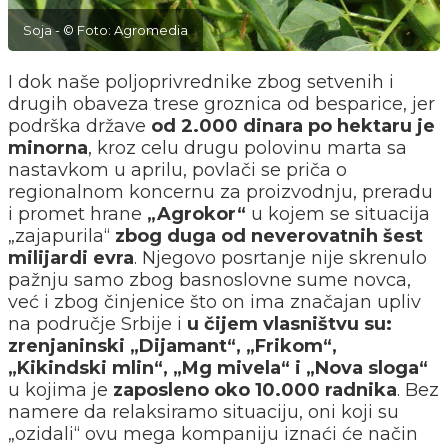
Soja - © Foto: Agromedia
I dok naše poljoprivrednike zbog setvenih i
drugih obaveza trese groznica od besparice, jer
podrška države
od 2.000 dinara po hektaru je
minorna
, kroz celu drugu polovinu marta sa
nastavkom u aprilu, povlači se priča o
regionalnom koncernu za proizvodnju, preradu
i promet hrane
„Agrokor“
u kojem se situacija
„zajapurila“
zbog duga od neverovatnih šest
milijardi evra
. Njegovo posrtanje nije skrenulo
pažnju samo zbog basnoslovne sume novca,
već i zbog činjenice što on ima značajan upliv
na područje Srbije i
u čijem vlasništvu su:
zrenjaninski „Dijamant“, „Frikom“,
„Kikindski mlin“, „Mg mivela“ i „Nova sloga“
u kojima je
zaposleno oko 10.000 radnika
. Bez
namere da relaksiramo situaciju, oni koji su
„ozidali“ ovu mega kompaniju iznaći će način