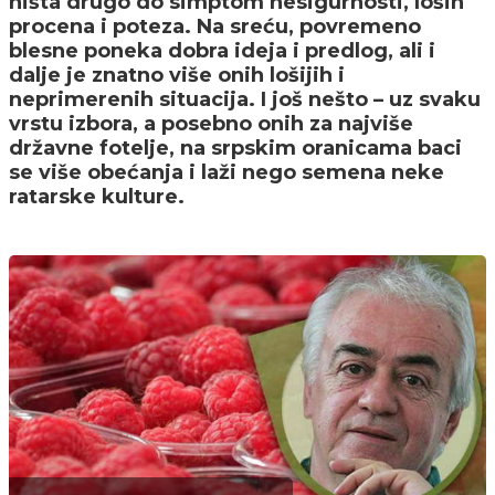
ništa drugo do simptom nesigurnosti, loših
procena i poteza. Na sreću, povremeno
blesne poneka dobra ideja i predlog, ali i
dalje je znatno više onih lošijih i
neprimerenih situacija. I još nešto – uz svaku
vrstu izbora, a posebno onih za najviše
državne fotelje, na srpskim oranicama baci
se više obećanja i laži nego semena neke
ratarske kulture.