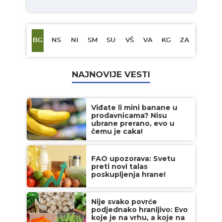
BG
NS
NI
SM
SU
VŠ
VA
KG
ZA
NAJNOVIJE VESTI
Viđate li mini banane u
prodavnicama? Nisu
ubrane prerano, evo u
čemu je caka!
FAO upozorava: Svetu
preti novi talas
poskupljenja hrane!
Nije svako povrće
podjednako hranljivo: Evo
koje je na vrhu, a koje na