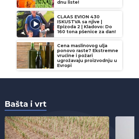
dnu liste!
CLAAS EVION 430
ISKUSTVA sa njive |
Epizoda 2 | Kladovo: Do
160 tona pšenice za dan!
Cena maslinovog ulja
ponovo raste? Ekstremne
vrućine i požari
ugrožavaju proizvodnju u
Evropi
Bašta i vrt