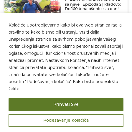
CLAAS EVION 430 ISKUSTVA
sa njive | Epizoda 2 | Kladovo:
Do 160 tona pšenice za dan!
07.08.2026
MEHANIZACIJA
Kolačiće upotrebljavamo kako bi ova web stranica radila
pravilno te kako bismo bili u stanju vršiti dalja
Cena maslinovog ulja ponovo
unapređenja stranice sa svrhom poboljšavanja vašeg
raste? Ekstremne vrućine i
požari ugrožavaju
korisničkog iskustva, kako bismo personalizovali sadržaj i
proizvodnju u Evropi
oglase, omogućili funkcionalnost društvenih medija i
07.08.2026
KRETANJE CENA
analizirali promet. Nastavkom korištenja naših internet
stranica prihvatate upotrebu kolačića. “Prihvati sve”,
Cene voća i povrća: cena
znači da prihvatate sve kolačiće. Takođe, možete
kajsije niža, poskupeo
posetiti "Podešavanja kolačića" Kako biste podesili šta
krompir!
želite.
06.08.2026
KRETANJE CENA
Prihvati Sve
Tovni bikovi pojeftinili, cena
prasadi konačno porasla! Evo
šta se dešava na tržištu
Podešavanje kolaćiča
stoke…
05.08.2026
KRETANJE CENA