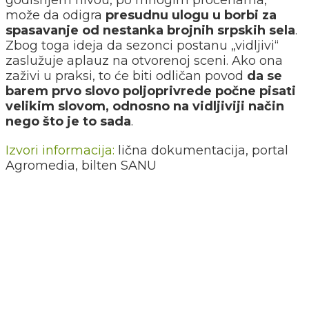
može da odigra
presudnu ulogu u borbi za
spasavanje od nestanka brojnih srpskih sela
.
Zbog toga ideja da sezonci postanu „vidljivi“
zaslužuje aplauz na otvorenoj sceni. Ako ona
zaživi u praksi, to će biti odličan povod
da se
barem prvo slovo poljoprivrede počne pisati
velikim slovom, odnosno na vidljiviji način
nego što je to sada
.
Izvori informacija:
lična dokumentacija, portal
Agromedia, bilten SANU