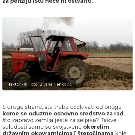
za penziju istu neće ni ostvariti
.
Traktor - © Foto: Biljana Nenković
S druge strane, šta treba očekivati od onoga
kome se oduzme osnovno sredstvo za rad
,
što zapravo zemlja jeste za seljaka? Takve
suludosti samo su svojstvene
okorelim
državnim okovratnicima i štetočinama
koje