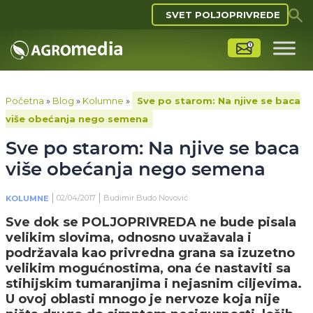
SVET POLJOPRIVREDE
Početna
»
Blog
»
Kolumne
»
Sve po starom: Na njive se baca
više obećanja nego semena
Sve po starom: Na njive se baca
više obećanja nego semena
02/04/2017
Budimir Budo Novović
KOLUMNE
Sve dok se POLJOPRIVREDA ne bude pisala
velikim slovima, odnosno uvažavala i
podržavala kao privredna grana sa izuzetno
velikim mogućnostima, ona će nastaviti sa
stihijskim tumaranjima i nejasnim ciljevima.
U ovoj oblasti mnogo je nervoze koja nije