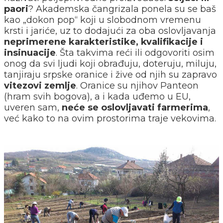
paori
? Akademska čangrizala ponela su se baš
kao „dokon pop“ koji u slobodnom vremenu
krsti i jariće, uz to dodajući za oba oslovljavanja
neprimerene karakteristike, kvalifikacije i
insinuacije
. Šta takvima reći ili odgovoriti osim
onog da svi ljudi koji obrađuju, doteruju, miluju,
tanjiraju srpske oranice i žive od njih su zapravo
vitezovi zemlje
. Oranice su njihov Panteon
(hram svih bogova), a i kada uđemo u EU,
uveren sam,
neće se oslovljavati farmerima
,
već kako to na ovim prostorima traje vekovima.