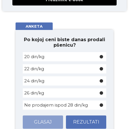
ANKETA
Po kojoj ceni biste danas prodali
pšenicu?
20 din/kg
22 din/kg
24 din/kg
26 din/kg
Ne prodajem ispod 28 din/kg
GLASAJ
REZULTATI