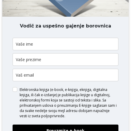
DODAJ KOMENTAR
Vodič za uspešno gajenje borovnica
Elektronska knjiga (e-book, e-knjiga, eknjiga, digitalna
knjiga, ili čak e-izdanje) je publikacija knjige u digitalnoj,
elektronskoj formi koja se sastoji od teksta i slika. Sa
prihvatanjem uslova o
preuzimanju E-knjige
saglasan sam i
da svake nedelje svoju mejl adresu dobijam najvažnije
vesti iz sveta poljoprivrede.
Preuzmite e-book