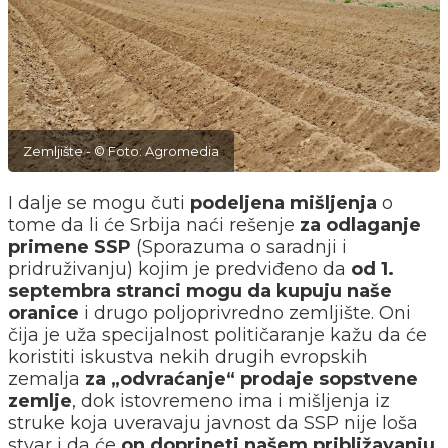
Zemljište - © Foto: Agromedia
I dalje se mogu čuti
podeljena mišljenja
o
tome da li će Srbija naći rešenje
za odlaganje
primene SSP
(Sporazuma o saradnji i
pridruživanju) kojim je predviđeno da
od 1.
septembra stranci mogu da kupuju naše
oranice
i drugo poljoprivredno zemljište. Oni
čija je uža specijalnost političaranje kažu da će
koristiti iskustva nekih drugih evropskih
zemalja
za „odvraćanje“ prodaje sopstvene
zemlje
, dok istovremeno ima i mišljenja iz
struke koja uveravaju javnost da SSP nije loša
stvar i da će
on doprineti našem približavanju