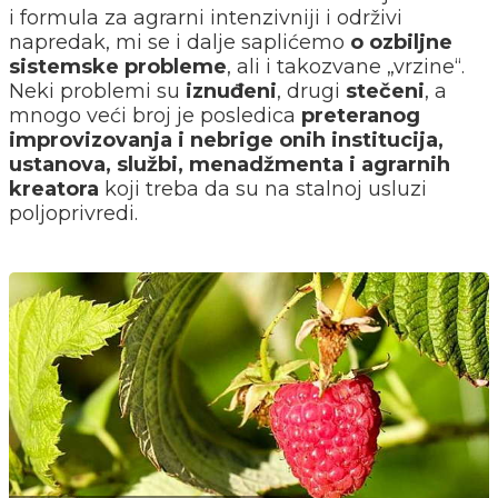
i formula za agrarni intenzivniji i održivi
napredak, mi se i dalje saplićemo
o ozbiljne
sistemske probleme
, ali i takozvane „vrzine“.
Neki problemi su
iznuđeni
, drugi
stečeni
, a
mnogo veći broj je posledica
preteranog
improvizovanja i nebrige onih institucija,
ustanova, službi, menadžmenta i agrarnih
kreatora
koji treba da su na stalnoj usluzi
poljoprivredi.