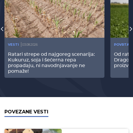
VESTI
03.08.2026
POVRTAR
Ratari strepe od najgoreg scenarija:
Od rata
Kukuruz, soja i šećerna repa
Dragomi
propadaju, ni navodnjavanje ne
proizvo
pomaže!
POVEZANE VESTI