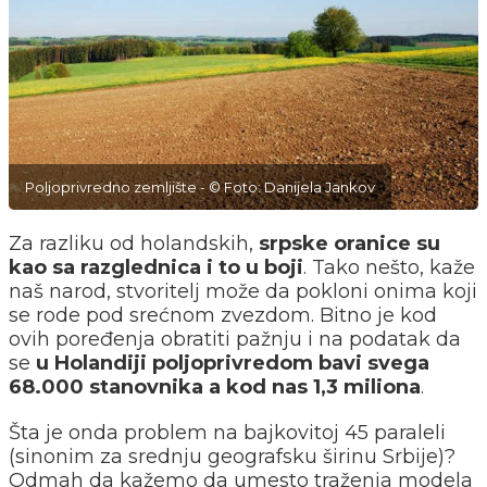
Poljoprivredno zemljište - © Foto: Danijela Jankov
Za razliku od holandskih,
srpske oranice su
kao sa razglednica i to u boji
. Tako nešto, kaže
naš narod, stvoritelj može da pokloni onima koji
se rode pod srećnom zvezdom. Bitno je kod
ovih poređenja obratiti pažnju i na podatak da
se
u Holandiji poljoprivredom bavi svega
68.000 stanovnika a kod nas 1,3 miliona
.
Šta je onda problem na bajkovitoj 45 paraleli
(sinonim za srednju geografsku širinu Srbije)?
Odmah da kažemo da umesto traženja modela