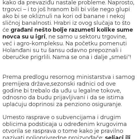
kako da prevaziđu nastale probleme. Naprosto,
trgovci – i to još hranom bili bi više nego glupi
ako bi se okliznuli na kori od banane i nekoj
sličnoj banalnosti. Hrabri iz ovog slučaja to što
će
građani nešto bolje razumeti kolike sume
novca su u igri
, ne samo u sektoru trgovine,
već i agro-kompleksu. Na početku pomenuti
Holanđani su tu šansu odavno prepoznali i
oberučke prigrlili. Nama se ona i dalje „smeši“!
Prema predlogu resornog ministarstva i samog
premijera države,sezonski radnici od ove
godine bi trebalo da uđu u legalne tokove,
odnosno da budu prijavljivani i da se istima
uplaćuju doprinosi za penziono osiguranje.
Umesto rasprave o subvencijama i drugim
oblicima podsticaja u određenim krugovima
otvorila se rasprava o tome kako je pravilno
nazivati poljoprivredne proizvođače:
seljaci ili