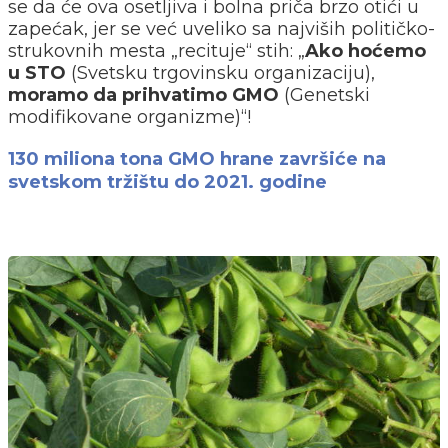
se da će ova osetljiva i bolna priča brzo otići u
zapećak, jer se već uveliko sa najviših političko-
strukovnih mesta „recituje“ stih: „
Ako hoćemo
u STO
(Svetsku trgovinsku organizaciju),
moramo da prihvatimo GMO
(Genetski
modifikovane organizme)“!
130 miliona tona GMO hrane završiće na
svetskom tržištu do 2021. godine