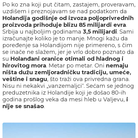
Po ko zna koji put čitam, zastajem, proveravam,
uzdišem i preznojavam se nad podatkom da
Holandija godišnje od izvoza poljoprivrednih
proizvoda prihoduje blizu 85 milijardi evra
.
Srbija u najboljim godinama
3,5 milijardi
. Sami
izračunajte koliko je to manje. Mnogi kažu da
poređenje sa Holandijom nije primereno, s čim
se inače ne slažem, jer je vrlo dobro poznato da
su
Holanđani oranice otimali od hladnog i
hirovitog mora
. Metar po metar. Oni
nemaju
ništa dužu zemljoradničku tradiciju, umeće,
veštine i snagu
, što traži ova privredna grana.
Nisu ni nekakvi „vanzemaljci“. Sećam se jednog
preduzetnika iz Holandije koji je došao 80-ih
godina prošlog veka da mesi hleb u Valjevu,
i
nije se snašao
.