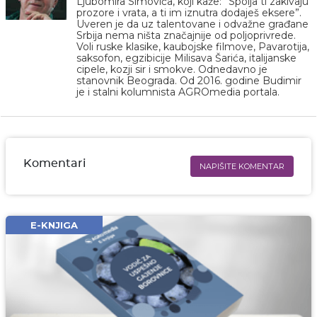
Ljubomira Simovića, koji kaže: ”Spolja ti zakivaju
prozore i vrata, a ti im iznutra dodaješ eksere”.
Uveren je da uz talentovane i odvažne građane
Srbija nema ništa značajnije od poljoprivrede.
Voli ruske klasike, kaubojske filmove, Pavarotija,
saksofon, egzibicije Milisava Šarića, italijanske
cipele, kozji sir i smokve. Odnedavno je
stanovnik Beograda. Od 2016. godine Budimir
je i stalni kolumnista AGROmedia portala.
Komentari
NAPIŠITE KOMENTAR
Ime i prezime* obavezno
Email* obavezno
E-KNJIGA
Komentar* obavezno