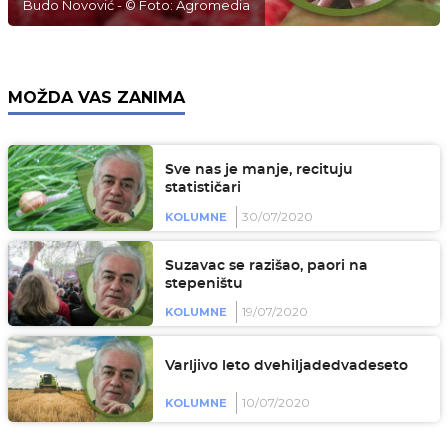
Budo Novović - © Foto: Agromedia
MOŽDA VAS ZANIMA
Sve nas je manje, recituju
statističari
30/07/2020
KOLUMNE
Suzavac se razišao, paori na
stepeništu
19/07/2020
KOLUMNE
Varljivo leto dvehiljadedvadeseto
10/07/2020
KOLUMNE