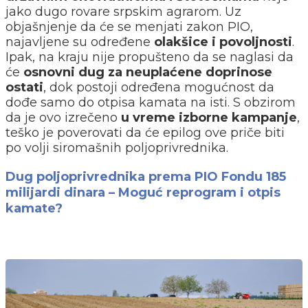
jako dugo rovare srpskim agrarom. Uz
objašnjenje da će se menjati zakon PIO,
najavljene su određene
olakšice i povoljnosti
.
Ipak, na kraju nije propušteno da se naglasi da
će
osnovni dug za neuplaćene doprinose
ostati
, dok postoji određena mogućnost da
dođe samo do otpisa kamata na isti. S obzirom
da je ovo izrečeno
u vreme izborne kampanje
,
teško je poverovati da će epilog ove priče biti
po volji siromašnih poljoprivrednika.
Dug poljoprivrednika prema PIO Fondu 185
milijardi dinara – Moguć reprogram i otpis
kamate?