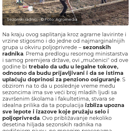
Sezonski radnici - © Foto: Agromedia
Na kraju ovog saplitanja kroz agrarne lavirinte i
vrzine stigosmo i do jedne od najmarginalnijih
grupa u okviru poljoprivrede –
sezonskih
radnika
. Prema predlogu resornog ministarstva
i samog premijera države, ovi „mučenici“ od ove
godine bi
trebalo da uđu u legalne tokove,
odnosno da budu prijavljivani i da se istima
uplaćuju doprinosi za penziono osiguranje
. S
obzirom na to da u poslednje vreme među
sezoncima ima sve veći broj mladih ljudi sa
završenim školama i fakultetima, stvara se
idealna prilika da ta populacija
izbliza upozna
sve lepote i izazove koje pružaju selo i
poljoprivreda
. Ovo približavanje nekoliko
desetina hiljada sezonskih radnika na
godišnjem nivou, po mnogim procenama,