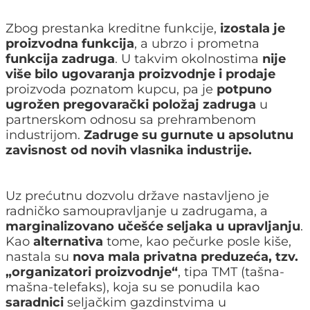
Zbog prestanka kreditne funkcije,
izostala je
proizvodna funkcija
, a ubrzo i prometna
funkcija zadruga
. U takvim okolnostima
nije
više bilo ugovaranja proizvodnje i prodaje
proizvoda poznatom kupcu, pa je
potpuno
ugrožen pregovarački položaj zadruga
u
partnerskom odnosu sa prehrambenom
industrijom.
Zadruge su gurnute u apsolutnu
zavisnost od novih vlasnika industrije.
Uz prećutnu dozvolu države nastavljeno je
radničko samoupravljanje u zadrugama, a
marginalizovano učešće seljaka u upravljanju
.
Kao
alternativa
tome, kao pečurke posle kiše,
nastala su
nova mala privatna preduzeća, tzv.
„organizatori proizvodnje“
, tipa TMT (tašna-
mašna-telefaks), koja su se ponudila kao
saradnici
seljačkim gazdinstvima u