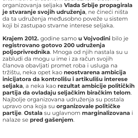
organizovanja seljaka
Vlada Srbije propagirala
je stvaranje svojih udruženja
, ne čineći ništa
da ta udruženja međusobno poveže u sistem
koji bi zastupao stvarne interese seljaka.
Krajem 2012.
godine samo
u Vojvodini
bilo je
registrovano gotovo 200 udruženja
poljoprivrednika
. Mnoga od njih nastala su u
zabludi da mogu u ime i za račun svojih
članova obavljati promet roba i usluga na
tržištu, neka opet kao
neostvarena ambicija
inicijatora da kontrolišu i artikulišu interese
seljaka
, a neka kao
rezultat ambicije političkih
partija da ovladaju seljačkim biračkim telom
.
Najbolje organizovana udruženja su postala
upravo ona koja su
organizovale političke
partije
.
Ostala
su uglavnom
marginalizovana
i
nalaze se
pred gašenjem
.