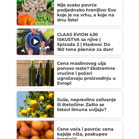
Nije svako povrće
podjednako hranljivo: Evo
koje je na vrhu, a koje na
dnu liste!
CLAAS EVION 430
ISKUSTVA sa njive |
Epizoda 2 | Kladovo: Do
160 tona pšenice za dan!
Cena maslinovog ulja
ponovo raste? Ekstremne
vrućine i požari
ugrožavaju proizvodnju u
Evropi
Suša, nepravilno zalivanje
ili štetočine: Zašto se
listovi limuna uvijaju?
Cene voća i povrća: cena
kajsije niža, poskupeo
krompir!