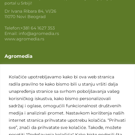
portal u Srbiji!
Dr Ivana Ribara 84, VI/26
11070 Novi Beograd
Telefon:
+381 64 1627 353
Email:
info@agromedia.rs
www.agromedia.rs
Agromedia
O nama
Svet poljoprivrede
Kolačiće upotrebljavamo kako bi ova web stranica
radila pravilno te kako bismo bili u stanju vršiti dalja
Marketing usluge
unapređenja stranice sa svrhom poboljšavanja vašeg
Tražimo saradnike
korisničkog iskustva, kako bismo personalizovali
sadržaj i oglase, omogućili funkcionalnost društvenih
Kontakt
medija i analizirali promet. Nastavkom korištenja naših
internet stranica prihvatate upotrebu kolačića. “Prihvati
Kontakt
sve”, znači da prihvatate sve kolačiće. Takođe, možete
posetiti "Podešavanja kolačića" Kako biste podesili šta