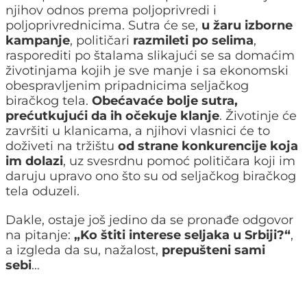
njihov odnos prema poljoprivredi i
poljoprivrednicima. Sutra će se,
u žaru izborne
kampanje
, političari
razmileti po selima
,
rasporediti po štalama slikajući se sa domaćim
životinjama kojih je sve manje i sa ekonomski
obespravljenim pripadnicima seljačkog
biračkog tela.
Obećavaće bolje sutra,
prećutkujući da ih očekuje klanje
. Životinje će
završiti u klanicama, a njihovi vlasnici će to
doživeti na tržištu
od strane konkurencije koja
im dolazi
, uz svesrdnu pomoć političara koji im
daruju upravo ono što su od seljačkog biračkog
tela oduzeli.
Dakle, ostaje još jedino da se pronađe odgovor
na pitanje:
„Ko štiti interese seljaka u Srbiji?“
,
a izgleda da su, nažalost,
prepušteni sami
sebi
…