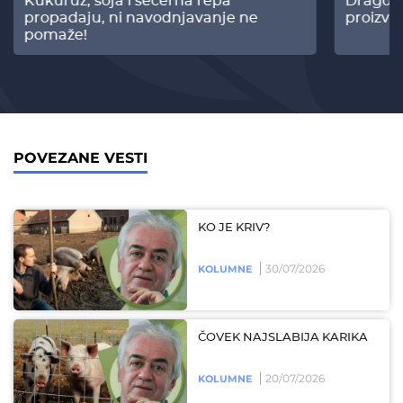
Kukuruz, soja i šećerna repa
Dragomi
propadaju, ni navodnjavanje ne
proizvo
pomaže!
POVEZANE VESTI
KO JE KRIV?
30/07/2026
KOLUMNE
ČOVEK NAJSLABIJA KARIKA
20/07/2026
KOLUMNE