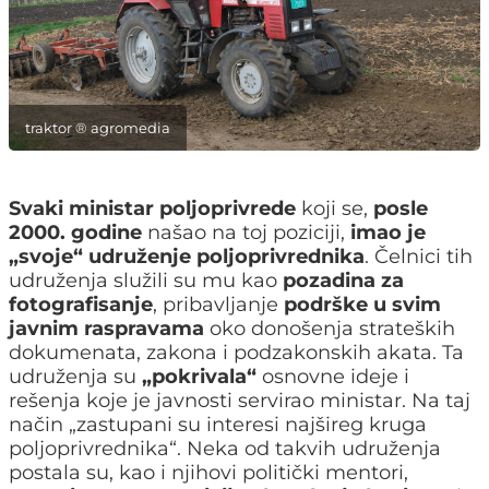
traktor ® agromedia
Svaki ministar poljoprivrede
koji se,
posle
2000. godine
našao na toj poziciji,
imao je
„svoje“ udruženje poljoprivrednika
. Čelnici tih
udruženja služili su mu kao
pozadina za
fotografisanje
, pribavljanje
podrške
u svim
javnim raspravama
oko donošenja strateških
dokumenata, zakona i podzakonskih akata. Ta
udruženja su
„pokrivala“
osnovne ideje i
rešenja koje je javnosti servirao ministar. Na taj
način „zastupani su interesi najšireg kruga
poljoprivrednika“. Neka od takvih udruženja
postala su, kao i njihovi politički mentori,