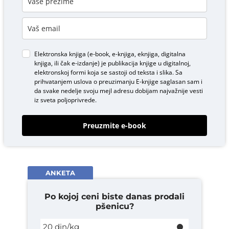
Elektronska knjiga (e-book, e-knjiga, eknjiga, digitalna
knjiga, ili čak e-izdanje) je publikacija knjige u digitalnoj,
elektronskoj formi koja se sastoji od teksta i slika. Sa
prihvatanjem uslova o
preuzimanju E-knjige
saglasan sam i
da svake nedelje svoju mejl adresu dobijam najvažnije vesti
iz sveta poljoprivrede.
Preuzmite e-book
ANKETA
Po kojoj ceni biste danas prodali
pšenicu?
20 din/kg