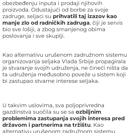
obezbeđenju inputa i prodaji njihovih
proizvoda. Odustajući od borbe za svoje
zadruge, seljaci su
prihvatili taj izazov kao
manje zlo od radničkih zadruga
, čiji je servis
bio sve lošiji, a zbog smanjenog obima
poslovanja i sve skuplji.
Kao alternativu urušenom zadružnom sistemu
organizovanja seljaka Vlada Srbije propagirala
je stvaranje svojih udruženja, ne čineći ništa da
ta udruženja međusobno poveže u sistem koji
bi zastupao stvarne interese seljaka.
U takvim uslovima, sva poljoprivredna
gazdinstva suočila su se sa
ozbiljnim
problemima zastupanja svojih interesa pred
državom i partnerima na tržištu
. Kao
alternativu urušenom zadružnom sistemu