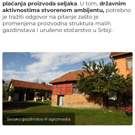
plaćanja proizvoda seljaka
. U tom,
državnim
aktivnostima stvorenom
ambijentu,
potrebno
je tražiti odgovor na pitanje zašto je
promenjena proizvodna struktura malih
gazdinstava i urušeno stočarstvo u Srbiji.
Seosko gazdinstvo ® agromedia