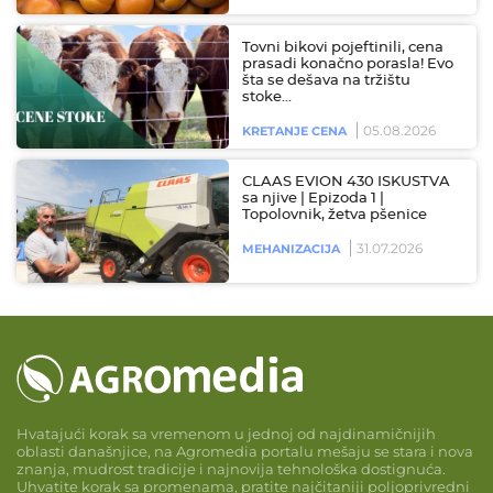
Tovni bikovi pojeftinili, cena
prasadi konačno porasla! Evo
šta se dešava na tržištu
stoke…
05.08.2026
KRETANJE CENA
CLAAS EVION 430 ISKUSTVA
sa njive | Epizoda 1 |
Topolovnik, žetva pšenice
31.07.2026
MEHANIZACIJA
Hvatajući korak sa vremenom u jednoj od najdinamičnijih
oblasti današnjice, na Agromedia portalu mešaju se stara i nova
znanja, mudrost tradicije i najnovija tehnološka dostignuća.
Uhvatite korak sa promenama, pratite najčitaniji poljoprivredni