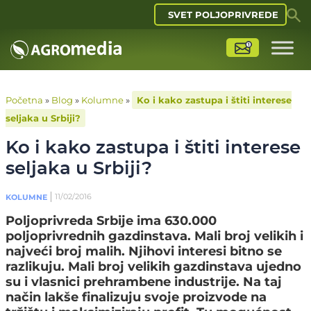
SVET POLJOPRIVREDE
Početna
»
Blog
»
Kolumne
»
Ko i kako zastupa i štiti interese
seljaka u Srbiji?
Ko i kako zastupa i štiti interese
seljaka u Srbiji?
11/02/2016
KOLUMNE
Poljoprivreda Srbije ima 630.000
poljoprivrednih gazdinstava. Mali broj velikih i
najveći broj malih. Njihovi interesi bitno se
razlikuju. Mali broj velikih gazdinstava ujedno
su i vlasnici prehrambene industrije. Na taj
način lakše finalizuju svoje proizvode na