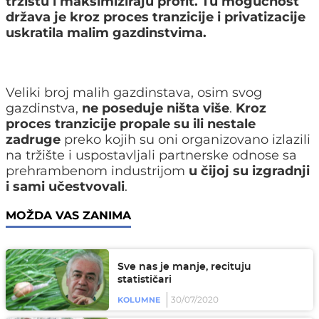
tržištu i maksimiziraju profit. Tu mogućnost
država je kroz proces tranzicije i privatizacije
uskratila malim gazdinstvima.
Veliki broj malih gazdinstava, osim svog
gazdinstva,
ne poseduje ništa više
.
Kroz
proces tranzicije propale su ili nestale
zadruge
preko kojih su oni organizovano izlazili
na tržište i uspostavljali partnerske odnose sa
prehrambenom industrijom
u čijoj su izgradnji
i sami učestvovali
.
MOŽDA VAS ZANIMA
Sve nas je manje, recituju
statističari
30/07/2020
KOLUMNE