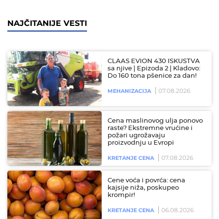
NAJČITANIJE VESTI
CLAAS EVION 430 ISKUSTVA
sa njive | Epizoda 2 | Kladovo:
Do 160 tona pšenice za dan!
07.08.2026
MEHANIZACIJA
Cena maslinovog ulja ponovo
raste? Ekstremne vrućine i
požari ugrožavaju
proizvodnju u Evropi
07.08.2026
KRETANJE CENA
Cene voća i povrća: cena
kajsije niža, poskupeo
krompir!
06.08.2026
KRETANJE CENA