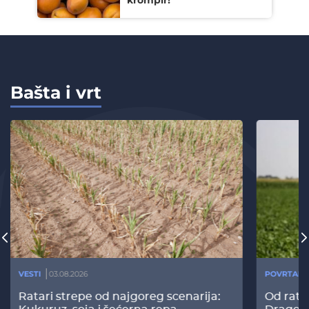
Bašta i vrt
VESTI
03.08.2026
POVRTARS
Ratari strepe od najgoreg scenarija:
Od rata