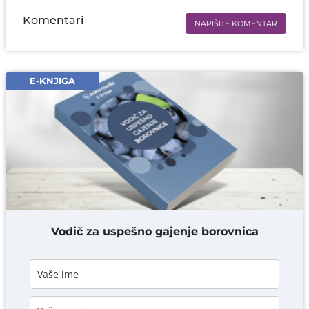
Komentari
NAPIŠITE KOMENTAR
Ime i prezime* obavezno
Email* obavezno
E-KNJIGA
Komentar* obavezno
DODAJ KOMENTAR
Vodič za uspešno gajenje borovnica