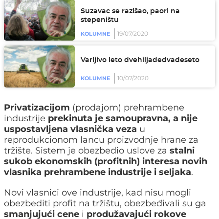
Suzavac se razišao, paori na
stepeništu
19/07/2020
KOLUMNE
Varljivo leto dvehiljadedvadeseto
10/07/2020
KOLUMNE
Privatizacijom
(prodajom) prehrambene
industrije
prekinuta je samoupravna, a nije
uspostavljena vlasnička veza
u
reprodukcionom lancu proizvodnje hrane za
tržište. Sistem je obezbedio uslove za
stalni
sukob ekonomskih (profitnih) interesa novih
vlasnika prehrambene industrije i seljaka
.
Novi vlasnici ove industrije, kad nisu mogli
obezbediti profit na tržištu, obezbeđivali su ga
smanjujući cene
i
produžavajući rokove