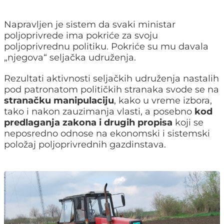
Napravljen je sistem da svaki ministar
poljoprivrede ima pokriće za svoju
poljoprivrednu politiku. Pokriće su mu davala
„njegova“ seljačka udruženja.
Rezultati aktivnosti seljačkih udruženja nastalih
pod patronatom političkih stranaka svode se na
stranačku manipulaciju
, kako u vreme izbora,
tako i nakon zauzimanja vlasti, a posebno
kod
predlaganja zakona i drugih propisa
koji se
neposredno odnose na ekonomski i sistemski
položaj poljoprivrednih gazdinstava.