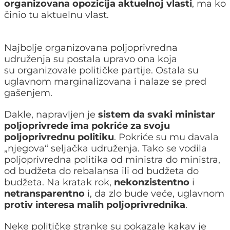
organizovana opozicija aktuelnoj vlasti
, ma ko
činio tu aktuelnu vlast.
Najbolje organizovana poljoprivredna
udruženja su postala upravo ona koja
su organizovale političke partije. Ostala su
uglavnom marginalizovana i nalaze se pred
gašenjem.
Dakle, napravljen je
sistem da svaki ministar
poljoprivrede ima pokriće za svoju
poljoprivrednu politiku
. Pokriće su mu davala
„njegova“ seljačka udruženja. Tako se vodila
poljoprivredna politika od ministra do ministra,
od budžeta do rebalansa ili od budžeta do
budžeta. Na kratak rok,
nekonzistentno
i
netransparentno
i, da zlo bude veće, uglavnom
protiv interesa malih poljoprivrednika
.
Neke političke stranke su pokazale kakav je