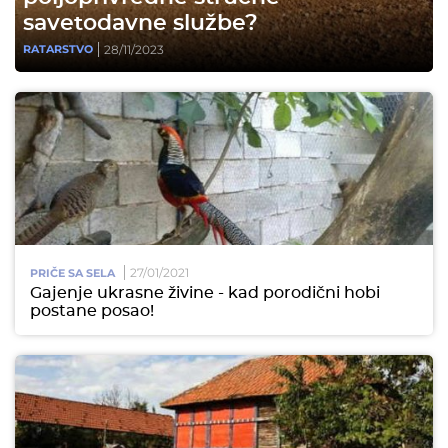
savetodavne službe?
28/11/2023
RATARSTVO
27/01/2021
PRIČE SA SELA
Gajenje ukrasne živine - kad porodični hobi
postane posao!