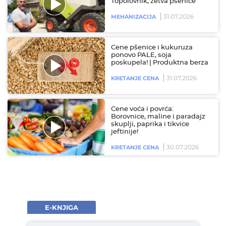
Topolovnik, žetva pšenice
31.07.2026
MEHANIZACIJA
Cene pšenice i kukuruza
ponovo PALE, soja
poskupela! | Produktna berza
31.07.2026
KRETANJE CENA
Cene voća i povrća:
Borovnice, maline i paradajz
skuplji, paprika i tikvice
jeftinije!
30.07.2026
KRETANJE CENA
E-KNJIGA