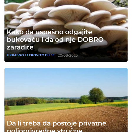
Kako da uspešno odgajite
bukovaču i da od nje DOBRO
zaradite
20/08/2025
UKRASNO I LEKOVITO BILJE
Da li treba da postoje privatne
poljoprivredne stručne