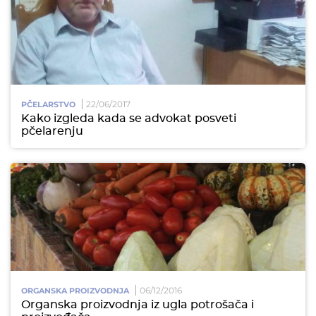
22/06/2017
PČELARSTVO
Kako izgleda kada se advokat posveti
pčelarenju
06/12/2016
ORGANSKA PROIZVODNJA
Organska proizvodnja iz ugla potrošača i