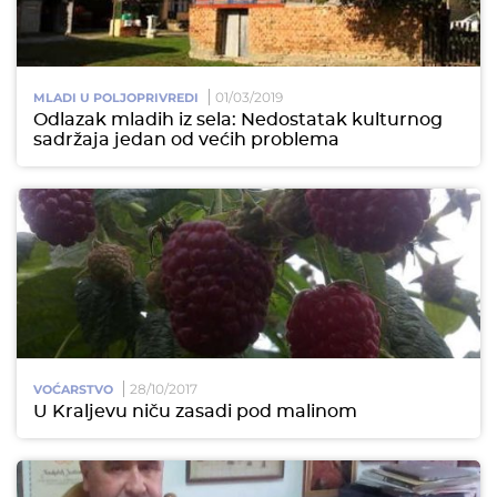
01/03/2019
MLADI U POLJOPRIVREDI
Odlazak mladih iz sela: Nedostatak kulturnog
sadržaja jedan od većih problema
28/10/2017
VOĆARSTVO
U Kraljevu niču zasadi pod malinom