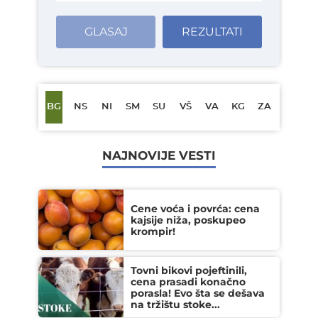
GLASAJ
REZULTATI
BG
NS
NI
SM
SU
VŠ
VA
KG
ZA
NAJNOVIJE VESTI
Cene voća i povrća: cena
kajsije niža, poskupeo
krompir!
Tovni bikovi pojeftinili,
cena prasadi konačno
porasla! Evo šta se dešava
na tržištu stoke...