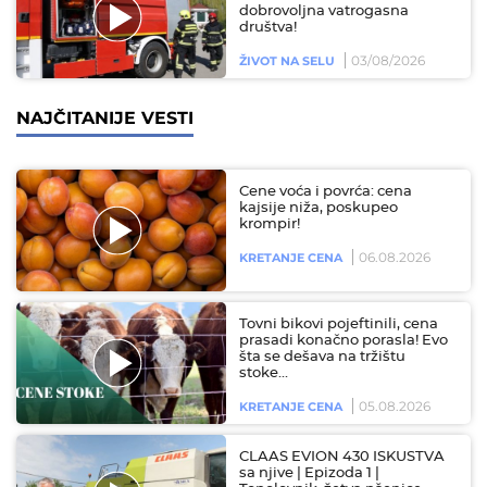
dobrovoljna vatrogasna
društva!
03/08/2026
ŽIVOT NA SELU
NAJČITANIJE VESTI
Cene voća i povrća: cena
kajsije niža, poskupeo
krompir!
06.08.2026
KRETANJE CENA
Tovni bikovi pojeftinili, cena
prasadi konačno porasla! Evo
šta se dešava na tržištu
stoke…
05.08.2026
KRETANJE CENA
CLAAS EVION 430 ISKUSTVA
sa njive | Epizoda 1 |