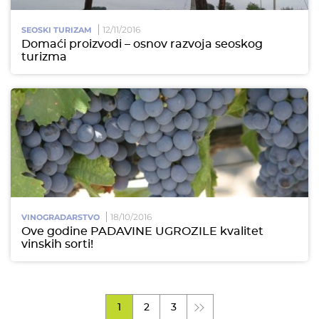
12/11/2016
SEOSKI TURIZAM
Domaći proizvodi – osnov razvoja seoskog
turizma
18/10/2016
VINOGRADARSTVO
Ove godine PADAVINE UGROZILE kvalitet
vinskih sorti!
1
2
3