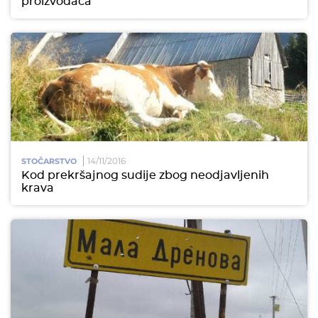
proizvođača
14/11/2016
STOČARSTVO
Kod prekršajnog sudije zbog neodjavljenih
krava