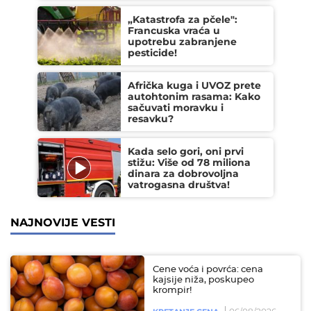
„Katastrofa za pčele":
Francuska vraća u
upotrebu zabranjene
pesticide!
Afrička kuga i UVOZ prete
autohtonim rasama: Kako
sačuvati moravku i
resavku?
Kada selo gori, oni prvi
stižu: Više od 78 miliona
dinara za dobrovoljna
vatrogasna društva!
NAJNOVIJE VESTI
Cene voća i povrća: cena
kajsije niža, poskupeo
krompir!