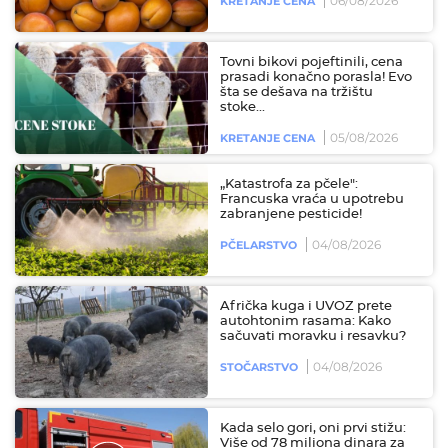
06/08/2026
KRETANJE CENA
Tovni bikovi pojeftinili, cena
prasadi konačno porasla! Evo
šta se dešava na tržištu
stoke...
05/08/2026
KRETANJE CENA
„Katastrofa za pčele":
Francuska vraća u upotrebu
zabranjene pesticide!
04/08/2026
PČELARSTVO
Afrička kuga i UVOZ prete
autohtonim rasama: Kako
sačuvati moravku i resavku?
04/08/2026
STOČARSTVO
Kada selo gori, oni prvi stižu:
Više od 78 miliona dinara za