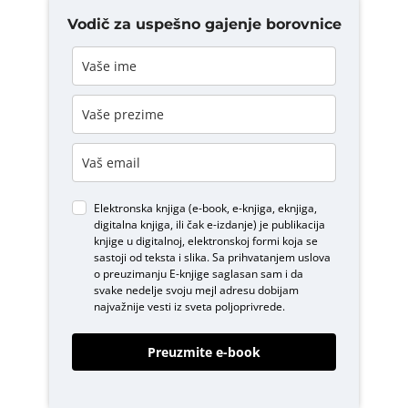
Vodič za uspešno gajenje borovnice
Elektronska knjiga (e-book, e-knjiga, eknjiga,
digitalna knjiga, ili čak e-izdanje) je publikacija
knjige u digitalnoj, elektronskoj formi koja se
sastoji od teksta i slika. Sa prihvatanjem uslova
o
preuzimanju E-knjige
saglasan sam i da
svake nedelje svoju mejl adresu dobijam
najvažnije vesti iz sveta poljoprivrede.
Preuzmite e-book