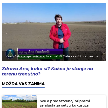
Kako Astrid daje mišiće kukuruzu? © Galenika-Fitofarmacija
Zdravo Ana, kako si? Kakvo je stanje na
terenu trenutno?
MOŽDA VAS ZANIMA
Sve o predsetvenoj pripremi
zemljišta za setvu kukuruza