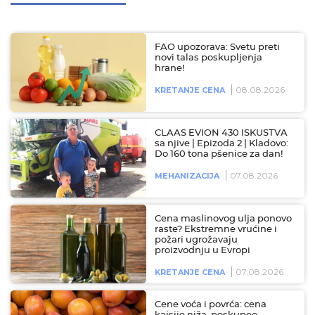
FAO upozorava: Svetu preti
novi talas poskupljenja
hrane!
08.08.2026
KRETANJE CENA
CLAAS EVION 430 ISKUSTVA
sa njive | Epizoda 2 | Kladovo:
Do 160 tona pšenice za dan!
07.08.2026
MEHANIZACIJA
Cena maslinovog ulja ponovo
raste? Ekstremne vrućine i
požari ugrožavaju
proizvodnju u Evropi
07.08.2026
KRETANJE CENA
Cene voća i povrća: cena