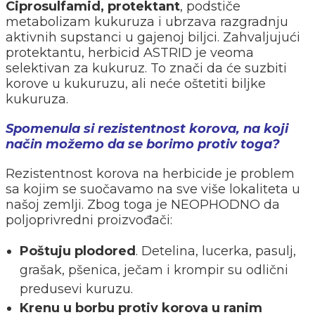
Ciprosulfamid, protektant
, podstiče
metabolizam kukuruza i ubrzava razgradnju
aktivnih supstanci u gajenoj biljci. Zahvaljujući
protektantu, herbicid ASTRID je veoma
selektivan za kukuruz. To znači da će suzbiti
korove u kukuruzu, ali neće oštetiti biljke
kukuruza.
Spomenula si rezistentnost korova, na koji
način možemo da se borimo protiv toga?
Rezistentnost korova na herbicide je problem
sa kojim se suočavamo na sve više lokaliteta u
našoj zemlji. Zbog toga je NEOPHODNO da
poljoprivredni proizvođači:
Poštuju plodored
. Detelina, lucerka, pasulj,
grašak, pšenica, ječam i krompir su odlični
predusevi kuruzu.
Krenu u borbu protiv korova u ranim