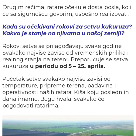
Drugim rečima, ratare očekuje dosta posla, koji
će sa sigurnošću govorim, uspešno realizovati.
Kada su očekivani rokovi za setvu kukuruza?
Kakvo je stanje na njivama u našoj zemlji?
Rokovi setve se prilagođavaju svake godine.
Svakako najviše zavise od vremenskih prilika i
realnog stanja na terenu.Preporučuje se setva
kukuruza
u periodu od 5 – 25. aprila.
Početak setve svakako najviše zavisi od
temperature, pripreme terena, padavina i
operativnosti naših ratara. Kiša koju poslednjih
dana imamo, Bogu hvala, svakako će
pogodovati ratarima.