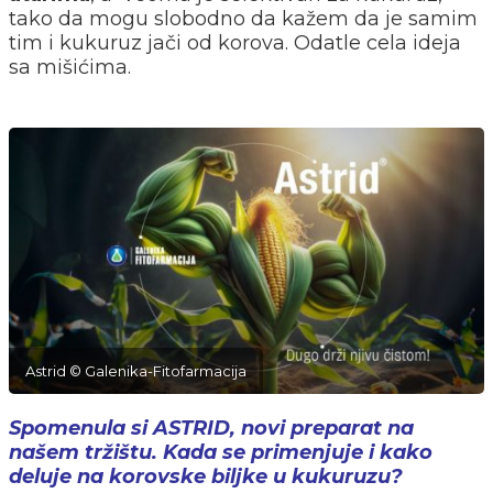
tako da mogu slobodno da kažem da je samim
tim i kukuruz jači od korova. Odatle cela ideja
sa mišićima.
Astrid © Galenika-Fitofarmacija
Spomenula si ASTRID, novi preparat na
našem tržištu. Kada se primenjuje i kako
deluje na korovske biljke u kukuruzu?