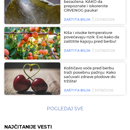
bezazlena: KAKO da
prepoznate i iskorenite
CRVENOG pauka!
22/06/2026
ZAŠTITA BILJA
Kiša i visoke temperature
povećavaju rizik: Evo kako da
zaštitite kajsiju pred berbu!
02/06/2026
ZAŠTITA BILJA
Koštičavo voće pred berbu
traži posebnu pažnju: Kako
sačuvati zdrave plodove do
tržišta!
31/05/2026
ZAŠTITA BILJA
POGLEDAJ SVE
NAJČITANIJE VESTI