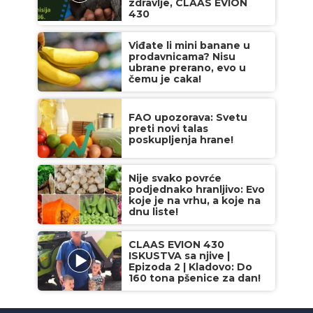
zdravlje, CLAAS EVION
430
Viđate li mini banane u
prodavnicama? Nisu
ubrane prerano, evo u
čemu je caka!
FAO upozorava: Svetu
preti novi talas
poskupljenja hrane!
Nije svako povrće
podjednako hranljivo: Evo
koje je na vrhu, a koje na
dnu liste!
CLAAS EVION 430
ISKUSTVA sa njive |
Epizoda 2 | Kladovo: Do
160 tona pšenice za dan!