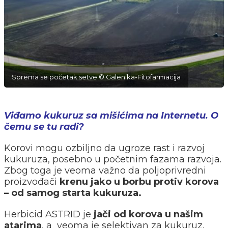
Sprema se početak setve © Galenika-Fitofarmacija
Viđamo kukuruz sa mišićima na Internetu. O
čemu se tu radi?
Korovi mogu ozbiljno da ugroze rast i razvoj
kukuruza, posebno u početnim fazama razvoja.
Zbog toga je veoma važno da poljoprivredni
proizvođači
krenu jako u borbu protiv korova
– od samog starta kukuruza.
Herbicid ASTRID je
jači od korova u našim
atarima
, a veoma je selektivan za kukuruz,