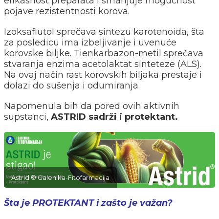
efikasnost preparata i smanjuje mogućnost
pojave rezistentnosti korova.
Izoksaflutol sprečava sintezu karotenoida, šta
za posledicu ima izbeljivanje i uvenuće
korovske biljke. Tienkarbazon-metil sprečava
stvaranja enzima acetolaktat sinteteze (ALS).
Na ovaj način rast korovskih biljaka prestaje i
dolazi do sušenja i odumiranja.
Napomenula bih da pored ovih aktivnih
supstanci,
ASTRID sadrži i protektant.
Astrid © Galenika-Fitofarmacija
Šta je PROTEKTANT i zašto je važan?