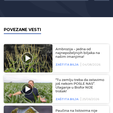
POVEZANE VESTI
Ambrozija – jedna od
najnepoželjnijih biljaka na
našim imanjima!
04/08/2026
ZAŠTITA BILJA
“Tu zemlju treba da ostavimo
još nekom POSLE NAS”.
Ulaganje u Biofor NIJE
trošak!
25/06/2026
ZAŠTITA BILJA
Paučina na listovima nije