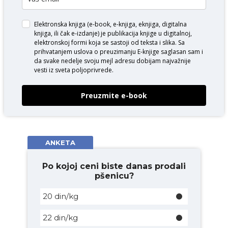
Elektronska knjiga (e-book, e-knjiga, eknjiga, digitalna
knjiga, ili čak e-izdanje) je publikacija knjige u digitalnoj,
elektronskoj formi koja se sastoji od teksta i slika. Sa
prihvatanjem uslova o
preuzimanju E-knjige
saglasan sam i
da svake nedelje svoju mejl adresu dobijam najvažnije
vesti iz sveta poljoprivrede.
Preuzmite e-book
ANKETA
Po kojoj ceni biste danas prodali
pšenicu?
20 din/kg
22 din/kg