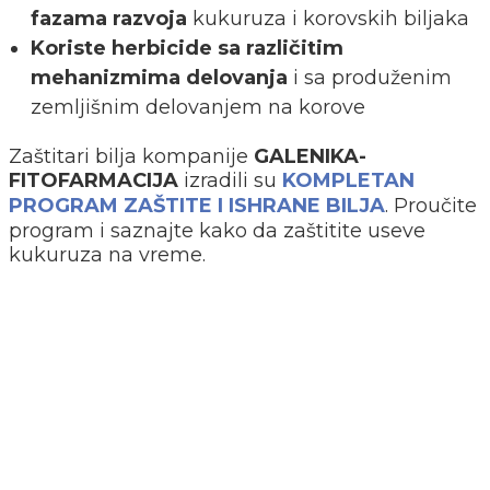
fazama razvoja
kukuruza i korovskih biljaka
Koriste herbicide sa različitim
mehanizmima delovanja
i sa produženim
zemljišnim delovanjem na korove
Zaštitari bilja kompanije
GALENIKA-
FITOFARMACIJA
izradili su
KOMPLETAN
PROGRAM ZAŠTITE I ISHRANE BILJA
. Proučite
program i saznajte kako da zaštitite useve
kukuruza na vreme.