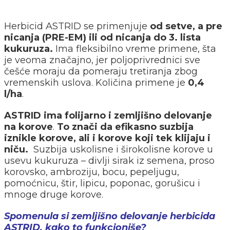
Herbicid ASTRID se primenjuje
od setve, a pre
nicanja (PRE-EM) ili od nicanja do 3. lista
kukuruza.
Ima fleksibilno vreme primene, šta
je veoma značajno, jer poljoprivrednici sve
češće moraju da pomeraju tretiranja zbog
vremenskih uslova. Količina primene je
0,4
l/ha
.
ASTRID ima folijarno i zemljišno delovanje
na korove
.
To znači da efikasno suzbija
iznikle korove, ali i korove koji tek klijaju i
niču.
Suzbija uskolisne i širokolisne korove u
usevu kukuruza – divlji sirak iz semena, proso
korovsko, ambroziju, bocu, pepeljugu,
pomoćnicu, štir, lipicu, poponac, gorušicu i
mnoge druge korove.
Spomenula si zemljišno delovanje herbicida
ASTRID, kako to funkcioniše?