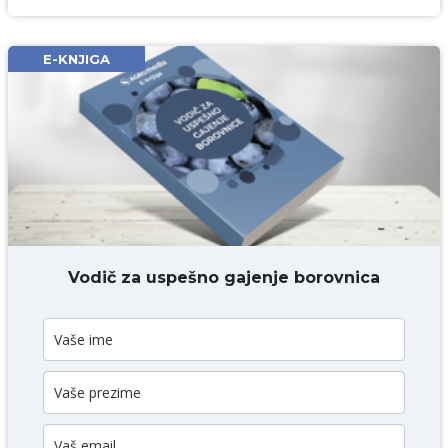
Ime i prezime* obavezno
Email* obavezno
E-KNJIGA
Komentar* obavezno
DODAJ KOMENTAR
Vodič za uspešno gajenje borovnica