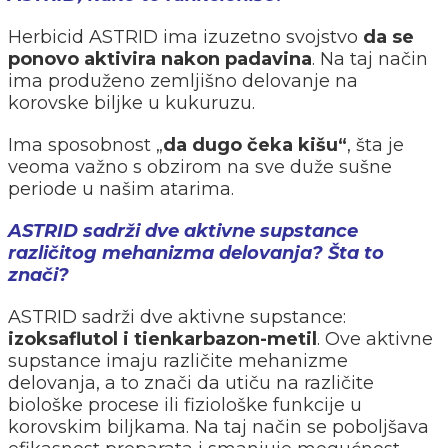
Herbicid ASTRID ima izuzetno svojstvo
da se
ponovo aktivira nakon padavina
. Na taj način
ima produženo zemljišno delovanje na
korovske biljke u kukuruzu.
Ima sposobnost „
da dugo čeka kišu“
, šta je
veoma važno s obzirom na sve duže sušne
periode u našim atarima.
ASTRID sadrži dve aktivne supstance
različitog mehanizma delovanja? Šta to
znači?
ASTRID sadrži dve aktivne supstance:
izoksaflutol i tienkarbazon-metil
. Ove aktivne
supstance imaju različite mehanizme
delovanja, a to znači da utiču na različite
biološke procese ili fiziološke funkcije u
korovskim biljkama. Na taj način se poboljšava