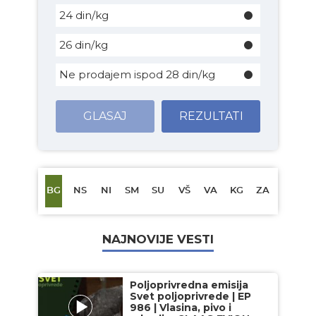
24 din/kg
26 din/kg
Ne prodajem ispod 28 din/kg
GLASAJ
REZULTATI
BG
NS
NI
SM
SU
VŠ
VA
KG
ZA
NAJNOVIJE VESTI
Poljoprivredna emisija
Svet poljoprivrede | EP
986 | Vlasina, pivo i