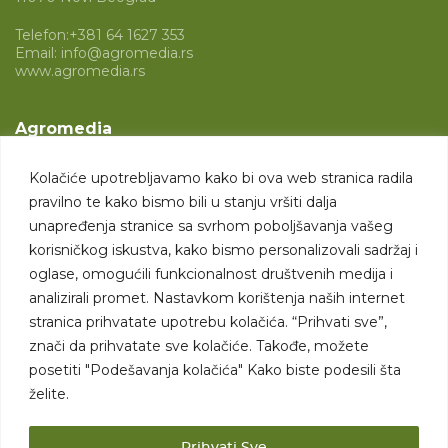
Telefon:
+381 64 1627 353
Email:
info@agromedia.rs
www.agromedia.rs
Agromedia
O nama
Kolačiće upotrebljavamo kako bi ova web stranica radila
Svet poljoprivrede
pravilno te kako bismo bili u stanju vršiti dalja
Marketing usluge
unapređenja stranice sa svrhom poboljšavanja vašeg
korisničkog iskustva, kako bismo personalizovali sadržaj i
Tražimo saradnike
oglase, omogućili funkcionalnost društvenih medija i
analizirali promet. Nastavkom korištenja naših internet
Kontakt
stranica prihvatate upotrebu kolačića. “Prihvati sve”,
znači da prihvatate sve kolačiće. Takođe, možete
Kontakt
posetiti "Podešavanja kolačića" Kako biste podesili šta
želite.
Prihvati Sve