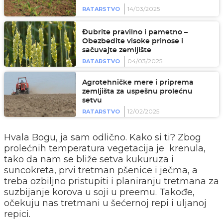
14/03/2025
RATARSTVO
Đubrite pravilno i pametno –
Obezbedite visoke prinose i
sačuvajte zemljište
04/03/2025
RATARSTVO
Agrotehničke mere i priprema
zemljišta za uspešnu prolećnu
setvu
12/02/2025
RATARSTVO
Hvala Bogu, ja sam odlično. Kako si ti? Zbog
prolećnih temperatura vegetacija je krenula,
tako da nam se bliže setva kukuruza i
suncokreta, prvi tretman pšenice i ječma, a
treba ozbiljno pristupiti i planiranju tretmana za
suzbijanje korova u soji u preemu. Takođe,
očekuju nas tretmani u šećernoj repi i uljanoj
repici.