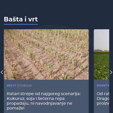
Bašta i vrt
VESTI
03.08.2026
POVRTAR
Ratari strepe od najgoreg scenarija:
Od rata
Kukuruz, soja i šećerna repa
Dragomi
propadaju, ni navodnjavanje ne
proizvo
pomaže!