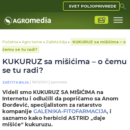
SVET POLJOPRIVREDE
Početna
»
Agro teme
»
Zaštita bilja
»
KUKURUZ sa mišićima – o
čemu se tu radi?
KUKURUZ sa mišićima – o čemu
se tu radi?
18/03/2025
agromedia
ZAŠTITA BILJA
Videli smo KUKURUZ SA MIŠIĆIMA na
Internetu i odlučili da popričamo sa Anom
Đorđević, specijalistom za ratarstvo
kompanije
, i
GALENIKA-FITOFARMACIJA
saznamo kako herbicid ASTRID „daje
mišiće“ kukuruzu.