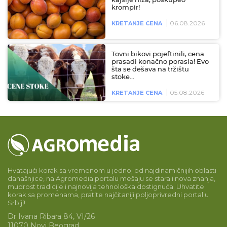
kajsije niža, poskupeo
krompir!
06.08.2026
KRETANJE CENA
Tovni bikovi pojeftinili, cena
prasadi konačno porasla! Evo
šta se dešava na tržištu
stoke…
05.08.2026
KRETANJE CENA
Hvatajući korak sa vremenom u jednoj od najdinamičnijih oblasti
današnjice, na Agromedia portalu mešaju se stara i nova znanja,
mudrost tradicije i najnovija tehnološka dostignuća. Uhvatite
korak sa promenama, pratite najčitaniji poljoprivredni portal u
Srbiji!
Dr Ivana Ribara 84, VI/26
11070 Novi Beograd