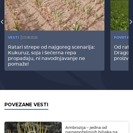
VESTI
03.08.2026
POVRTAR
Ratari strepe od najgoreg scenarija:
Od rata
Kukuruz, soja i šećerna repa
Dragomi
propadaju, ni navodnjavanje ne
proizvo
pomaže!
POVEZANE VESTI
Ambrozija – jedna od
najnepoželjnijih biljaka na