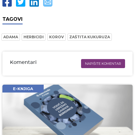
TAGOVI
ADAMA
HERBICIDI
KOROV
ZAŠTITA KUKURUZA
Komentari
NAPIŠITE KOMENTAR
Ime i prezime* obavezno
Email* obavezno
E-KNJIGA
Komentar* obavezno