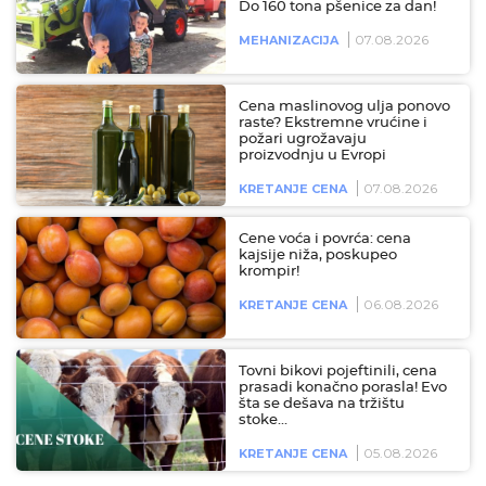
Do 160 tona pšenice za dan!
07.08.2026
MEHANIZACIJA
Cena maslinovog ulja ponovo
raste? Ekstremne vrućine i
požari ugrožavaju
proizvodnju u Evropi
07.08.2026
KRETANJE CENA
Cene voća i povrća: cena
kajsije niža, poskupeo
krompir!
06.08.2026
KRETANJE CENA
Tovni bikovi pojeftinili, cena
prasadi konačno porasla! Evo
šta se dešava na tržištu
stoke…
05.08.2026
KRETANJE CENA