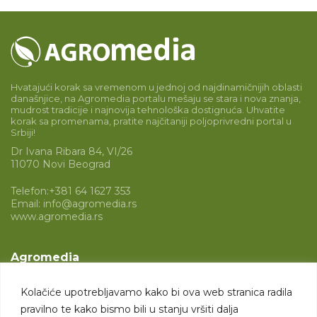
Hvatajući korak sa vremenom u jednoj od najdinamičnijih oblasti
današnjice, na Agromedia portalu mešaju se stara i nova znanja,
mudrost tradicije i najnovija tehnološka dostignuća. Uhvatite
korak sa promenama, pratite najčitaniji poljoprivredni portal u
Srbiji!
Dr Ivana Ribara 84, VI/26
11070 Novi Beograd
Telefon:
+381 64 1627 353
Email:
info@agromedia.rs
www.agromedia.rs
Agromedia
O nama
Kolačiće upotrebljavamo kako bi ova web stranica radila
Svet poljoprivrede
pravilno te kako bismo bili u stanju vršiti dalja