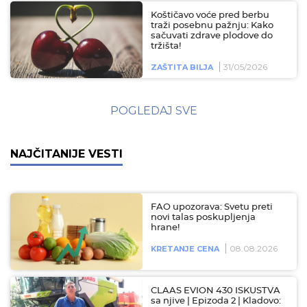
Koštičavo voće pred berbu
traži posebnu pažnju: Kako
sačuvati zdrave plodove do
tržišta!
31/05/2026
ZAŠTITA BILJA
POGLEDAJ SVE
NAJČITANIJE VESTI
FAO upozorava: Svetu preti
novi talas poskupljenja
hrane!
08.08.2026
KRETANJE CENA
CLAAS EVION 430 ISKUSTVA
sa njive | Epizoda 2 | Kladovo: