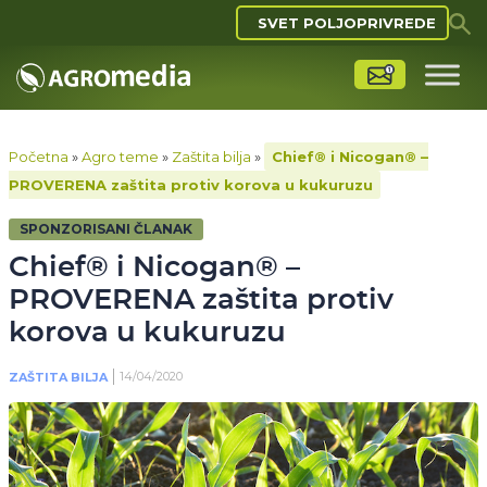
SVET POLJOPRIVREDE
Početna
»
Agro teme
»
Zaštita bilja
»
Chief® i Nicogan® –
PROVERENA zaštita protiv korova u kukuruzu
SPONZORISANI ČLANAK
Chief® i Nicogan® –
PROVERENA zaštita protiv
korova u kukuruzu
14/04/2020
ZAŠTITA BILJA