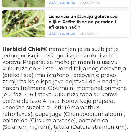
22/05/2024
ZAŠTITA BILJA
Lisne vaši uništavaju gotovo sve
biljke: Rešite ih se na prirodan i
efikasan način
21/05/2024
ZAŠTITA BILJA
Herbicid Chief®
namenjen je za suzbijanje
jednogodišnjih i višegodišnjih širokolisnih
korova. Preparat se može primeniti u usevu
kukuruza do 8. lista. Pored folijarnog delovanja
(preko lista) ima izraženo i delovanje preko
zemljišta koje ispoljava dejstvo i do 6 nedelja
nakon tretmana. Optimalni momenat primene
je u fazi 4-6 listova kukuruza tada su korovi
obično do faze 4. lista. Korovi koje preparat
uspešno suzbija su: štir (Amaranthus
retroflexus), pepeljuga (Chenopodium album),
palamida (Cirsium arvense), pomoćnica
(Solanum nigrum), tatula (Datura stramonium),