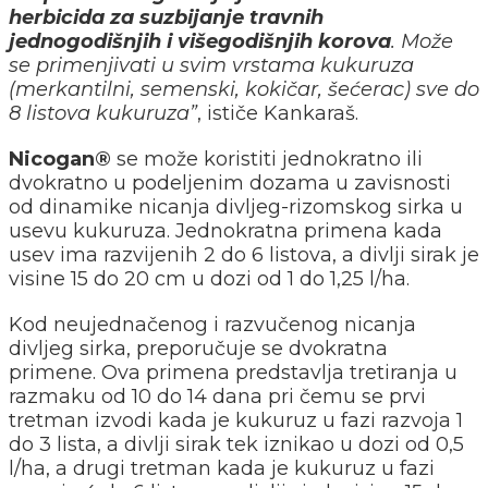
herbicida za suzbijanje travnih
jednogodišnjih i višegodišnjih korova
. Može
se primenjivati u svim vrstama kukuruza
(merkantilni, semenski, kokičar, šećerac) sve do
8 listova kukuruza”
, ističe Kankaraš.
Nicogan®
se može koristiti jednokratno ili
dvokratno u podeljenim dozama u zavisnosti
od dinamike nicanja divljeg-rizomskog sirka u
usevu kukuruza. Jednokratna primena kada
usev ima razvijenih 2 do 6 listova, a divlji sirak je
visine 15 do 20 cm u dozi od 1 do 1,25 l/ha.
Kod neujednačenog i razvučenog nicanja
divljeg sirka, preporučuje se dvokratna
primene. Ova primena predstavlja tretiranja u
razmaku od 10 do 14 dana pri čemu se prvi
tretman izvodi kada je kukuruz u fazi razvoja 1
do 3 lista, a divlji sirak tek iznikao u dozi od 0,5
l/ha, a drugi tretman kada je kukuruz u fazi