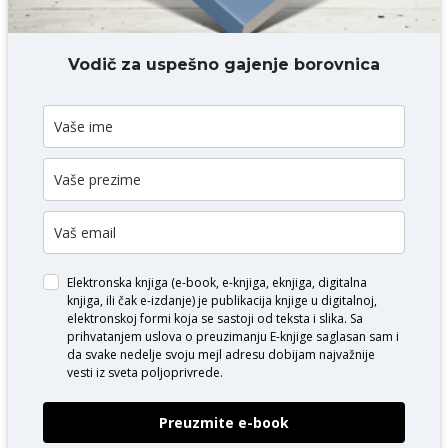
DODAJ KOMENTAR
Vodič za uspešno gajenje borovnica
Elektronska knjiga (e-book, e-knjiga, eknjiga, digitalna
knjiga, ili čak e-izdanje) je publikacija knjige u digitalnoj,
elektronskoj formi koja se sastoji od teksta i slika. Sa
prihvatanjem uslova o
preuzimanju E-knjige
saglasan sam i
da svake nedelje svoju mejl adresu dobijam najvažnije
vesti iz sveta poljoprivrede.
Preuzmite e-book