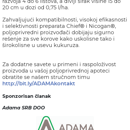
razvoja 4 do 6 listova, a divlji sirak visine 15 do
20 cm u dozi od 0,75 l/ha.
Zahvaljujući kompatibilnosti, visokoj efikasnosti
i selektivnosti preparata Chief® i Nicogan®,
poljoprivredni proizvođači dobijaju sigurno
rešenje za sve korove kako uskolisne tako i
širokolisne u usevu kukuruza.
Za dodatne savete u primeni i raspoloživost
proizvoda u vašoj poljoprivrednoj apoteci
obratite se našem stručnom timu
http://bit.ly/ADAMAkontakt
Sponzorisan članak
Adama SRB DOO