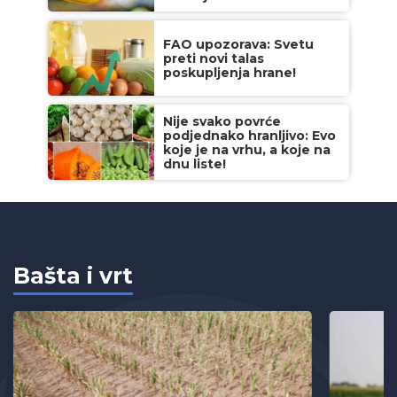
FAO upozorava: Svetu
preti novi talas
poskupljenja hrane!
Nije svako povrće
podjednako hranljivo: Evo
koje je na vrhu, a koje na
dnu liste!
Bašta i vrt