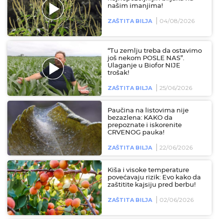
našim imanjima!
04/08/2026
ZAŠTITA BILJA
“Tu zemlju treba da ostavimo
još nekom POSLE NAS”.
Ulaganje u Biofor NIJE
trošak!
25/06/2026
ZAŠTITA BILJA
Paučina na listovima nije
bezazlena: KAKO da
prepoznate i iskorenite
CRVENOG pauka!
22/06/2026
ZAŠTITA BILJA
Kiša i visoke temperature
povećavaju rizik: Evo kako da
zaštitite kajsiju pred berbu!
02/06/2026
ZAŠTITA BILJA