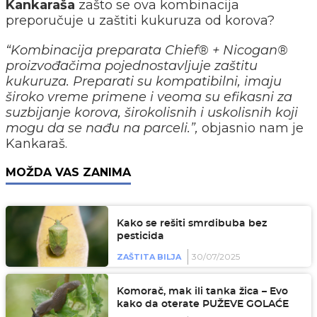
Kankaraša
zašto se ova kombinacija
preporučuje u zaštiti kukuruza od korova?
“Kombinacija preparata Chief® + Nicogan®
proizvođačima pojednostavljuje zaštitu
kukuruza. Preparati su kompatibilni, imaju
široko vreme primene i veoma su efikasni za
suzbijanje korova, širokolisnih i uskolisnih koji
mogu da se nađu na parceli.”,
objasnio nam je
Kankaraš.
MOŽDA VAS ZANIMA
Kako se rešiti smrdibuba bez
pesticida
30/07/2025
ZAŠTITA BILJA
Komorač, mak ili tanka žica – Evo
kako da oterate PUŽEVE GOLAĆE