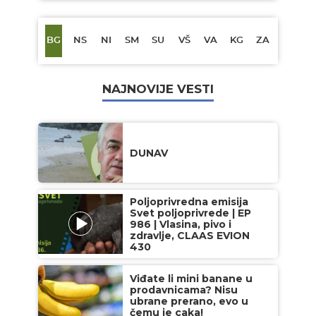
BG
NS
NI
SM
SU
VŠ
VA
KG
ZA
NAJNOVIJE VESTI
DUNAV
Poljoprivredna emisija
Svet poljoprivrede | EP
986 | Vlasina, pivo i
zdravlje, CLAAS EVION
430
Viđate li mini banane u
prodavnicama? Nisu
ubrane prerano, evo u
čemu je caka!