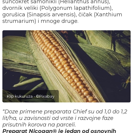
suncokret samonikli (Helianthus annus),
dvornik veliki (Polygonum lapathifolium),
gorušica (Sinapsis arvensis), čičak (Xanthium
strumarium) i mnoge druge.
Klip kukuruza - ©Pixabay
“Doze primene preparata Chief su od 1,0 do 1,2
lit/ha, u zavisnosti od vrste i razvojne faze
prisutnih korova na parceli.
Preparat Nicogan® je jedan od osnovnih