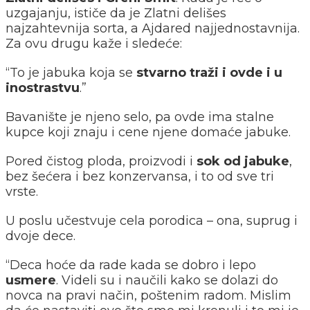
uzgajanju, ističe da je Zlatni delišes
najzahtevnija sorta, a Ajdared najjednostavnija.
Za ovu drugu kaže i sledeće:
“To je jabuka koja se
stvarno traži i ovde i u
inostrastvu
.”
Bavanište je njeno selo, pa ovde ima stalne
kupce koji znaju i cene njene domaće jabuke.
Pored čistog ploda, proizvodi i
sok od jabuke
,
bez šećera i bez konzervansa, i to od sve tri
vrste.
U poslu učestvuje cela porodica – ona, suprug i
dvoje dece.
“Deca hoće da rade kada se dobro i lepo
usmere
. Videli su i naučili kako se dolazi do
novca na pravi način, poštenim radom. Mislim