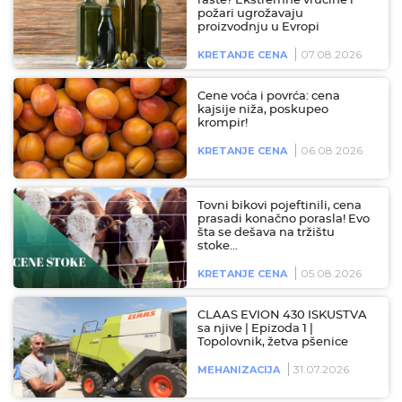
raste? Ekstremne vrućine i
požari ugrožavaju
proizvodnju u Evropi
07.08.2026
KRETANJE CENA
Cene voća i povrća: cena
kajsije niža, poskupeo
krompir!
06.08.2026
KRETANJE CENA
Tovni bikovi pojeftinili, cena
prasadi konačno porasla! Evo
šta se dešava na tržištu
stoke…
05.08.2026
KRETANJE CENA
CLAAS EVION 430 ISKUSTVA
sa njive | Epizoda 1 |
Topolovnik, žetva pšenice
31.07.2026
MEHANIZACIJA