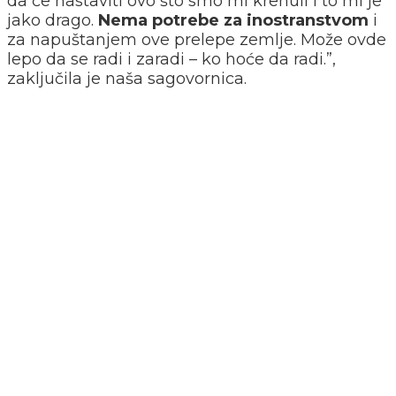
da će nastaviti ovo što smo mi krenuli i to mi je
jako drago.
Nema potrebe za inostranstvom
i
za napuštanjem ove prelepe zemlje. Može ovde
lepo da se radi i zaradi – ko hoće da radi.”,
zaključila je naša sagovornica.