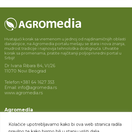
Hvatajući korak sa vremenom u jednoj od najdinamičnijih oblasti
današnjice, na Agromedia portalu mešaju se stara i nova znanja,
mudrost tradicije i najnovija tehnološka dostignuća. Uhvatite
korak sa promenama, pratite najčitaniji poljoprivredni portal u
Srbiji!
Dr Ivana Ribara 84, VI/26
11070 Novi Beograd
Telefon:
+381 64 1627 353
Email:
info@agromedia.rs
www.agromedia.rs
Agromedia
O nama
Kolačiće upotrebljavamo kako bi ova web stranica radila
Svet poljoprivrede
pravilno te kako bismo bili u stanju vršiti dalja