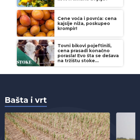
Cene voća i povrća: cena
kajsije niža, poskupeo
krompir!
Tovni bikovi pojeftinili,
cena prasadi konačno
porasla! Evo šta se dešava
na tržištu stoke...
Bašta i vrt