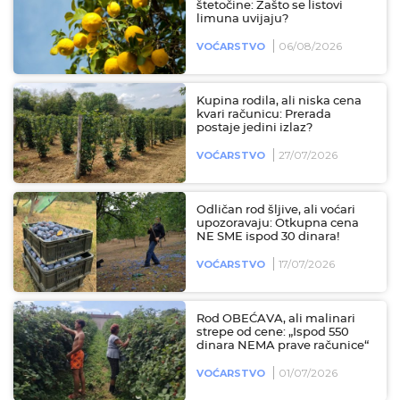
štetočine: Zašto se listovi
limuna uvijaju?
06/08/2026
VOĆARSTVO
Kupina rodila, ali niska cena
kvari računicu: Prerada
postaje jedini izlaz?
27/07/2026
VOĆARSTVO
Odličan rod šljive, ali voćari
upozoravaju: Otkupna cena
NE SME ispod 30 dinara!
17/07/2026
VOĆARSTVO
Rod OBEĆAVA, ali malinari
strepe od cene: „Ispod 550
dinara NEMA prave računice“
01/07/2026
VOĆARSTVO