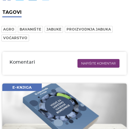
TAGOVI
AGRO
BAVANIŠTE
JABUKE
PROIZVODNJA JABUKA
VOĆARSTVO
Komentari
NAPIŠITE KOMENTAR
Ime i prezime* obavezno
Email* obavezno
E-KNJIGA
Komentar* obavezno