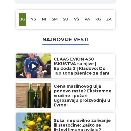
BG
NS
NI
SM
SU
VŠ
VA
KG
ZA
NAJNOVIJE VESTI
CLAAS EVION 430
ISKUSTVA sa njive |
Epizoda 2 | Kladovo: Do
160 tona pšenice za dan!
Cena maslinovog ulja
ponovo raste? Ekstremne
vrućine i požari
ugrožavaju proizvodnju u
Evropi
Suša, nepravilno zalivanje
ili štetočine: Zašto se
listovi limuna uvijaju?