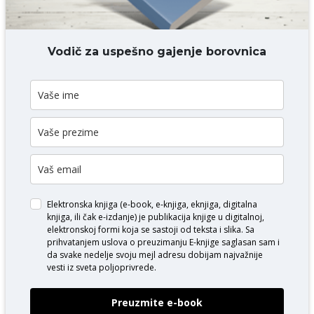
DODAJ KOMENTAR
Vodič za uspešno gajenje borovnica
Elektronska knjiga (e-book, e-knjiga, eknjiga, digitalna
knjiga, ili čak e-izdanje) je publikacija knjige u digitalnoj,
elektronskoj formi koja se sastoji od teksta i slika. Sa
prihvatanjem uslova o
preuzimanju E-knjige
saglasan sam i
da svake nedelje svoju mejl adresu dobijam najvažnije
vesti iz sveta poljoprivrede.
Preuzmite e-book