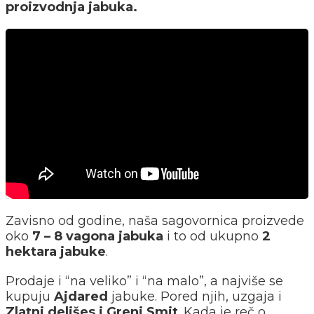
proizvodnja jabuka.
Zavisno od godine, naša sagovornica proizvede
oko
7 – 8 vagona jabuka
i to od ukupno
2
hektara jabuke
.
Prodaje i “na veliko” i “na malo”, a najviše se
kupuju
Ajdared
jabuke. Pored njih, uzgaja i
Zlatni delišes i Greni Smit
. Kada je reč o