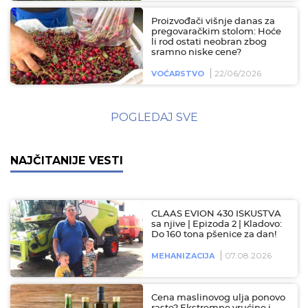
Proizvođači višnje danas za
pregovaračkim stolom: Hoće
li rod ostati neobran zbog
sramno niske cene?
22/06/2026
VOĆARSTVO
POGLEDAJ SVE
NAJČITANIJE VESTI
CLAAS EVION 430 ISKUSTVA
sa njive | Epizoda 2 | Kladovo:
Do 160 tona pšenice za dan!
07.08.2026
MEHANIZACIJA
Cena maslinovog ulja ponovo