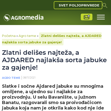
SVET POLJOPRIVREDE
Početna
»
Agro teme
»
Zlatni delišes najteža, a AJDARED
najlakša sorta jabuke za gajenje!
Zlatni delišes najteža, a
AJDARED najlakša sorta jabuke
za gajenje!
08/11/2021
AGRO TEME
Slatke i sočne Ajdared jabuke su mnogima
omiljene, a ujedno su i najlakše za
proizvodnju. U selu Bavanište, u južnom
Banatu, razgovarali smo sa proivođačicom
jabuka koja nam je otkrila kako kod nje ide