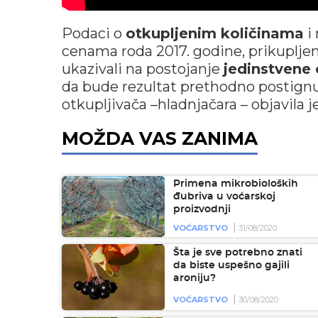
Podaci o
otkupljenim količinama
i 
cenama roda 2017. godine, prikupljeni
ukazivali na postojanje
jedinstvene
da bude rezultat prethodno postign
otkupljivača –hladnjačara – objavila 
MOŽDA VAS ZANIMA
Primena mikrobioloških
đubriva u voćarskoj
proizvodnji
VOĆARSTVO
31/08/2020
Šta je sve potrebno znati
da biste uspešno gajili
aroniju?
VOĆARSTVO
30/08/2020