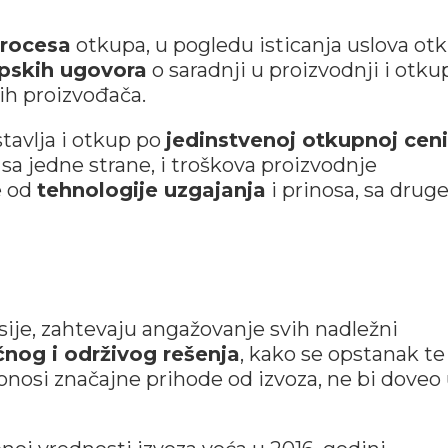
procesa
otkupa, u pogledu isticanja uslova ot
ipskih ugovora
o saradnji u proizvodnji i otku
ih proizvođača.
tavlja i otkup po
jedinstvenoj otkupnoj ceni
 sa jedne strane, i troškova proizvodnje
e od
tehnologije uzgajanja
i prinosa, sa drug
ije, zahtevaju angažovanje svih nadležni
nog i održivog rešenja
, kako se opstanak te
nosi značajne prihode od izvoza, ne bi doveo