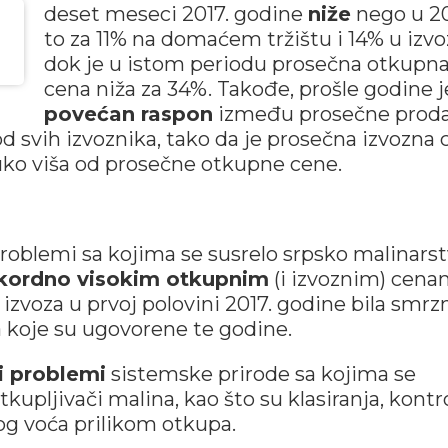
deset meseci 2017. godine
niže
nego u 20
to za 11% na domaćem tržištu i 14% u izvo
dok je u istom periodu prosečna otkupn
cena niža za 34%. Takođe, prošle godine j
povećan raspon
između prosečne prod
d svih izvoznika, tako da je prosečna izvozna 
ruko viša od prosečne otkupne cene.
 problemi sa kojima se susrelo srpsko malinars
kordno visokim otkupnim
(i izvoznim) cena
izvoza u prvoj polovini 2017. godine bila smrz
 koje su ugovorene te godine.
i problemi
sistemske prirode sa kojima se
tkupljivači malina, kao što su klasiranja, kontr
og voća prilikom otkupa.