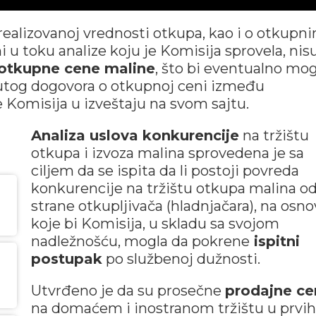
realizovanoj vrednosti otkupa, kao i o otkupn
 u toku analize koju je Komisija sprovela, nis
 otkupne cene maline
, što bi eventualno mo
utog dogovora o otkupnoj ceni između
je Komisija u izveštaju na svom sajtu.
Analiza uslova konkurencije
na tržištu
otkupa i izvoza malina sprovedena je sa
ciljem da se ispita da li postoji povreda
konkurencije na tržištu otkupa malina o
strane otkupljivača (hladnjačara), na osn
koje bi Komisija, u skladu sa svojom
nadležnošću, mogla da pokrene
ispitni
postupak
po službenoj dužnosti.
Utvrđeno je da su prosečne
prodajne ce
na domaćem i inostranom tržištu u prvih