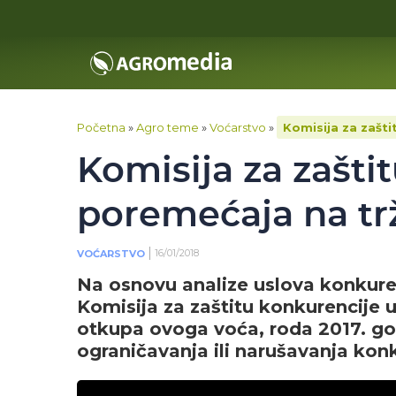
Početna
»
Agro teme
»
Voćarstvo
»
Komisija za zašt
Komisija za zašt
poremećaja na tr
16/01/2018
VOĆARSTVO
Na osnovu analize uslova konkurenc
Komisija za zaštitu konkurencije 
otkupa ovoga voća, roda 2017. god
ograničavanja ili narušavanja konk