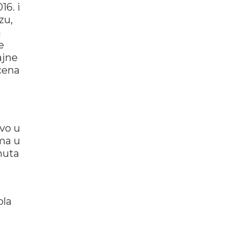
16. i
zu,
a
e
ajne
cena
tvo u
ma u
nuta
ola