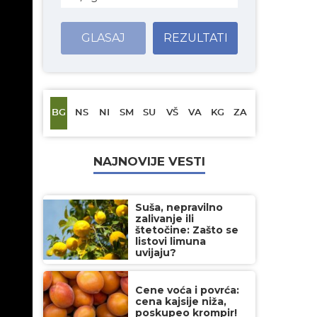
GLASAJ
REZULTATI
BG
NS
NI
SM
SU
VŠ
VA
KG
ZA
NAJNOVIJE VESTI
Suša, nepravilno
zalivanje ili
štetočine: Zašto se
listovi limuna
uvijaju?
Cene voća i povrća:
cena kajsije niža,
poskupeo krompir!