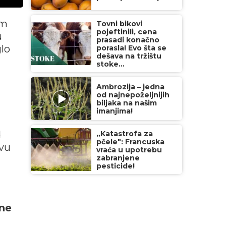
im
Tovni bikovi
pojeftinili, cena
u
prasadi konačno
glo
porasla! Evo šta se
dešava na tržištu
stoke...
Ambrozija – jedna
od najnepoželjnijih
biljaka na našim
imanjima!
d
„Katastrofa za
pčele": Francuska
ovu
vraća u upotrebu
zabranjene
pesticide!
ne