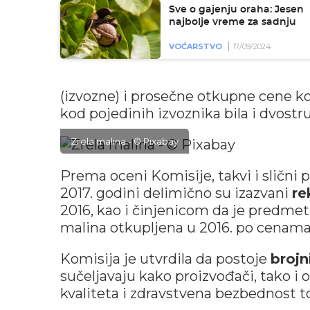
Sve o gajenju oraha: Jesen
najbolje vreme za sadnju
VOĆARSTVO
17/09/2024
(izvozne) i prosečne otkupne cene ko
kod pojedinih izvoznika bila i dvost
Zrela malina - © Pixabay
Prema oceni Komisije, takvi i slični
2017. godini delimično su izazvani
re
2016, kao i činjenicom da je predmet 
malina otkupljena u 2016. po cenama
Komisija je utvrdila da postoje
brojn
sučeljavaju kako proizvođači, tako i o
kvaliteta i zdravstvena bezbednost t