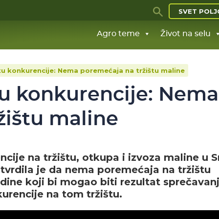
SVET POLJ
Agro teme
Život na selu
itu konkurencije: Nema poremećaja na tržištu maline
itu konkurencije: Nema
žištu maline
ije na tržištu, otkupa i izvoza maline u Sr
utvrdila je da nema poremećaja na tržištu
ine koji bi mogao biti rezultat sprečavanj
urencije na tom tržištu.