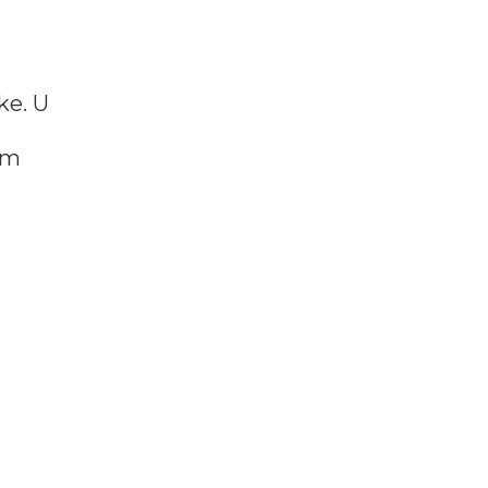
ke. U
om