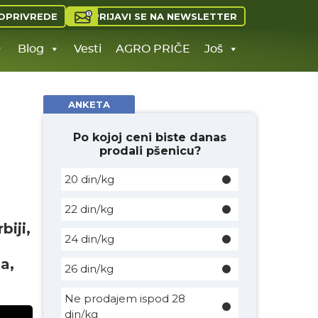
PRIJAVI SE NA NEWSLETTER
OPRIVREDE
Blog
Vesti
AGRO PRIČE
Još
ANKETA
Po kojoj ceni biste danas
prodali pšenicu?
20 din/kg
22 din/kg
biji,
24 din/kg
a,
26 din/kg
Ne prodajem ispod 28
din/kg