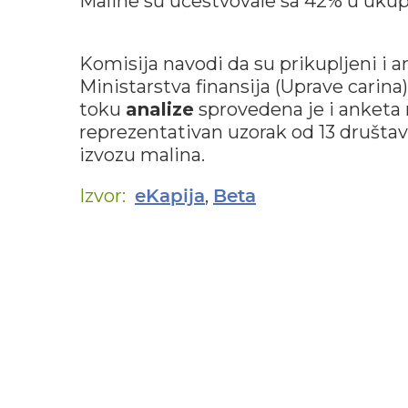
Maline su učestvovale sa 42% u ukupn
Komisija navodi da su prikupljeni i an
Ministarstva finansija (Uprave carina)
toku
analize
sprovedena je i anketa 
reprezentativan uzorak od 13 društa
izvozu malina.
Izvor:
,
eKapija
Beta