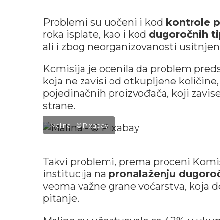
Problemi su uočeni i kod
kontrole 
roka isplate, kao i kod
dugoročnih t
ali i zbog neorganizovanosti usitnjen
Komisija je ocenila da problem preds
koja ne zavisi od otkupljene količine,
pojedinačnih proizvođača, koji zavis
strane.
Malina - © Pixabay
Takvi problemi, prema proceni Komis
institucija na
pronalaženju dugoroč
veoma važne grane voćarstva, koja do
pitanje.