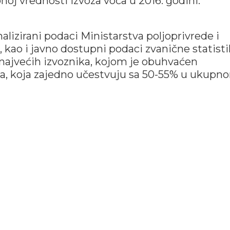
oj vrednosti izvoza voća u 2016. godini.
alizirani podaci Ministarstva poljoprivrede i
, kao i javno dostupni podaci zvanične statisti
najvećih izvoznika, kojom je obuhvaćen
va, koja zajedno učestvuju sa 50-55% u ukupn