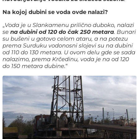
Na kojoj dubini se voda ovde nalazi?
„
Voda je u Slankamenu prilično duboko, nalazi
se
na dubini od 120 do čak 250 metara
. Bunari
su bušeni u gotovo celom ataru, a na potezu
prema Surduku vodonosni slojevi su na dubini
od 110 do 130 metara. U ovom delu gde se sada
nalazimo, prema Krčedinu, voda je na od 120
do 150 metara dubine.
“