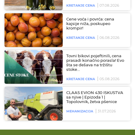
07.08.2026
KRETANJE CENA
Cene voća i povrća: cena
kajsije niža, poskupeo
krompir!
06.08.2026
KRETANJE CENA
Tovni bikovi pojeftinili, cena
prasadi konačno porasla! Evo
šta se dešava na tržištu
stoke…
05.08.2026
KRETANJE CENA
CLAAS EVION 430 ISKUSTVA
sa njive | Epizoda 1 |
Topolovnik, žetva pšenice
31.07.2026
MEHANIZACIJA