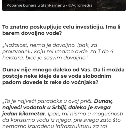
Kopanje bunara u Slankamenu - ©Agromedia
To znatno poskupljuje celu investiciju. Ima li
barem dovoljno vode?
„
Nažalost, nema je dovoljno. Ipak, za
proizvodnju koju mi imamo ovde, za 3 do 4
hektara, biće je sasvim dovoljno
.“
Dunav nije mnogo daleko od Vas. Da li možda
postoje neke ideje da se voda slobodnim
padom dovede iz reke do voćnjaka?
„
To je najveći paradoks u ovoj priči.
Dunav,
najveći vodotok u Srbiji, daleko je svega
jedan kilometar
. Ipak, mi nismo u mogućnosti
da koristimo vodu iz njega, pre svega zato što
nemamo izgrađenu infrastrukturu za taj