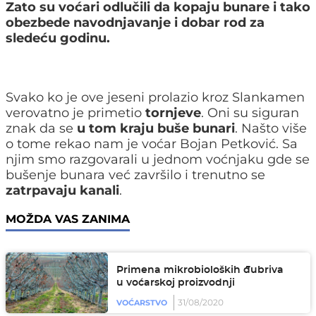
Zato su voćari odlučili da kopaju bunare i tako
obezbede navodnjavanje i dobar rod za
sledeću godinu.
Svako ko je ove jeseni prolazio kroz Slankamen
verovatno je primetio
tornjeve
. Oni su siguran
znak da se
u tom kraju buše bunari
. Našto više
o tome rekao nam je voćar Bojan Petković. Sa
njim smo razgovarali u jednom voćnjaku gde se
bušenje bunara već završilo i trenutno se
zatrpavaju kanali
.
MOŽDA VAS ZANIMA
Primena mikrobioloških đubriva
u voćarskoj proizvodnji
31/08/2020
VOĆARSTVO