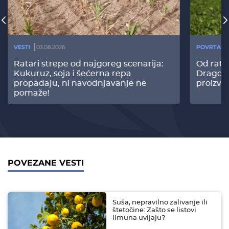
VESTI
03.08.2026
POVRTARS
Ratari strepe od najgoreg scenarija:
Od rata
Kukuruz, soja i šećerna repa
Dragomi
propadaju, ni navodnjavanje ne
proizvo
pomaže!
POVEZANE VESTI
Suša, nepravilno zalivanje ili
štetočine: Zašto se listovi
limuna uvijaju?