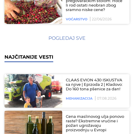
pregovaračkim stolom: Hoće
li rod ostati neobran zbog
sramno niske cene?
22/06/2026
VOĆARSTVO
POGLEDAJ SVE
NAJČITANIJE VESTI
CLAAS EVION 430 ISKUSTVA
sa njive | Epizoda 2 | Kladovo:
Do 160 tona pšenice za dan!
07.08.2026
MEHANIZACIJA
Cena maslinovog ulja ponovo
raste? Ekstremne vrućine i
požari ugrožavaju
proizvodnju u Evropi