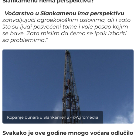
Slankamenu nema perspektivu?
„
Voćarstvo u Slankamenu ima perspektivu
zahvaljujući agroekološkim uslovima, ali i zato
što su ljudi posvećeni tome i vole posao kojim
se bave. Zato mislim da ćemo se ipak izboriti
sa problemima
.“
Kopanje bunara u Slankamenu - ©Agromedia
Svakako je ove godine mnogo voćara odlučilo