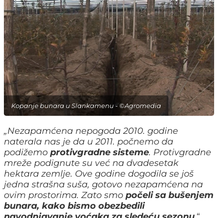
Kopanje bunara u Slankamenu - ©Agromedia
„Nezapamćena nepogoda 2010. godine
naterala nas je da u 2011. počnemo da
podižemo
protivgradne sisteme
. Protivgradne
mreže podignute su već na dvadesetak
hektara zemlje. Ove godine dogodila se još
jedna strašna suša, gotovo nezapamćena na
ovim prostorima. Zato smo
počeli sa bušenjem
bunara, kako bismo obezbedili
navodnjavanje voćaka za sledeću sezonu
.
“