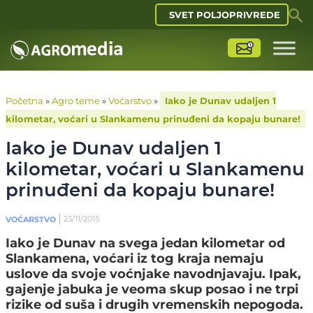
SVET POLJOPRIVREDE
Početna
»
Agro teme
»
Voćarstvo
»
Iako je Dunav udaljen 1
kilometar, voćari u Slankamenu prinuđeni da kopaju bunare!
Iako je Dunav udaljen 1
kilometar, voćari u Slankamenu
prinuđeni da kopaju bunare!
23/11/2015
VOĆARSTVO
Iako je Dunav na svega jedan kilometar od
Slankamena, voćari iz tog kraja nemaju
uslove da svoje voćnjake navodnjavaju. Ipak,
gajenje jabuka je veoma skup posao i ne trpi
rizike od suša i drugih vremenskih nepogoda.