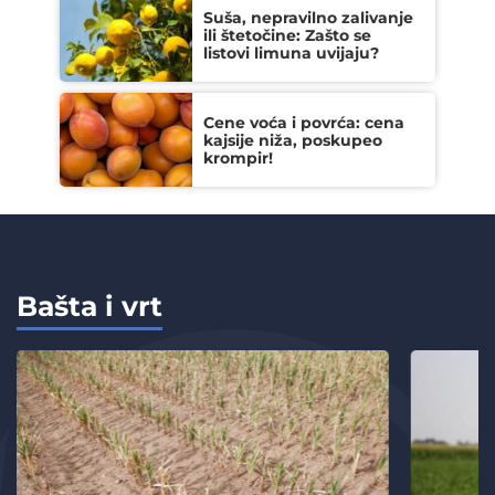
Suša, nepravilno zalivanje
ili štetočine: Zašto se
listovi limuna uvijaju?
Cene voća i povrća: cena
kajsije niža, poskupeo
krompir!
Bašta i vrt