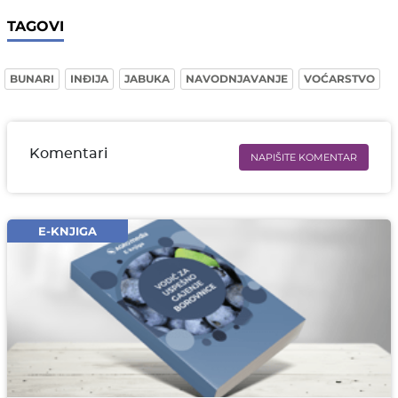
TAGOVI
BUNARI
INĐIJA
JABUKA
NAVODNJAVANJE
VOĆARSTVO
Komentari
NAPIŠITE KOMENTAR
Ime i prezime* obavezno
Email* obavezno
E-KNJIGA
Komentar* obavezno