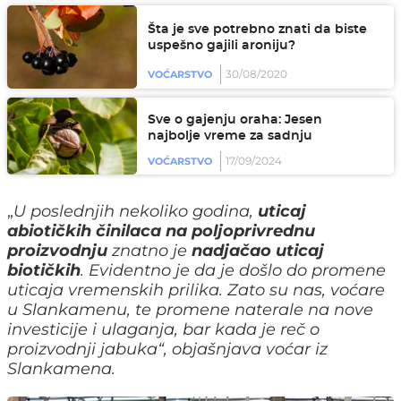
Šta je sve potrebno znati da biste
uspešno gajili aroniju?
30/08/2020
VOĆARSTVO
Sve o gajenju oraha: Jesen
najbolje vreme za sadnju
17/09/2024
VOĆARSTVO
„
U poslednjih nekoliko godina,
uticaj
abiotičkih činilaca na poljoprivrednu
proizvodnju
znatno je
nadjačao uticaj
biotičkih
. Evidentno je da je došlo do promene
uticaja vremenskih prilika. Zato su nas, voćare
u Slankamenu, te promene naterale na nove
investicije i ulaganja, bar kada je reč o
proizvodnji jabuka“, objašnjava voćar iz
Slankamena.