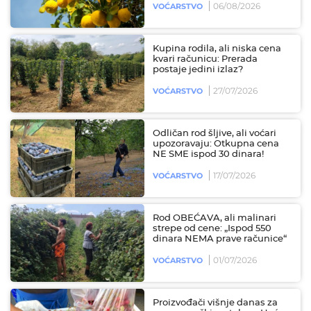
06/08/2026
VOĆARSTVO
Kupina rodila, ali niska cena
kvari računicu: Prerada
postaje jedini izlaz?
27/07/2026
VOĆARSTVO
Odličan rod šljive, ali voćari
upozoravaju: Otkupna cena
NE SME ispod 30 dinara!
17/07/2026
VOĆARSTVO
Rod OBEĆAVA, ali malinari
strepe od cene: „Ispod 550
dinara NEMA prave računice“
01/07/2026
VOĆARSTVO
Proizvođači višnje danas za