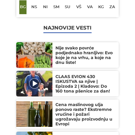
BG
NS
NI
SM
SU
VŠ
VA
KG
ZA
NAJNOVIJE VESTI
Nije svako povrće
podjednako hranljivo: Evo
koje je na vrhu, a koje na
dnu liste!
CLAAS EVION 430
ISKUSTVA sa njive |
Epizoda 2 | Kladovo: Do
160 tona pšenice za dan!
Cena maslinovog ulja
ponovo raste? Ekstremne
vrućine i požari
ugrožavaju proizvodnju u
Evropi