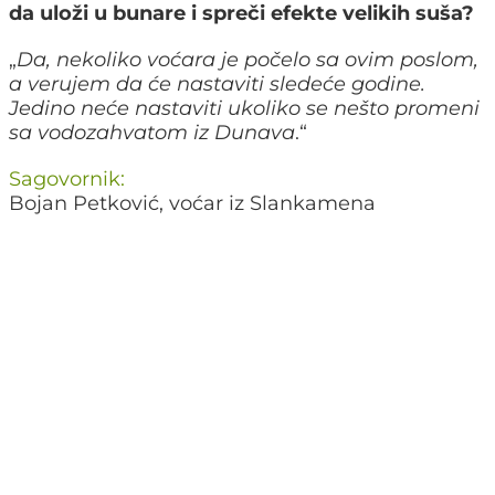
da uloži u bunare i spreči efekte velikih suša?
„
Da, nekoliko voćara je počelo sa ovim poslom,
a verujem da će nastaviti sledeće godine.
Jedino neće nastaviti ukoliko se nešto promeni
sa vodozahvatom iz Dunava
.“
Sagovornik:
Bojan Petković, voćar iz Slankamena