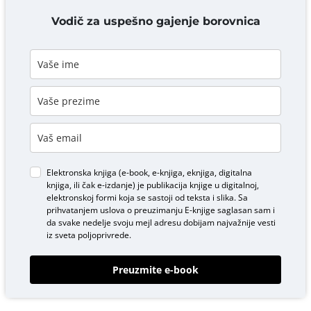
DODAJ KOMENTAR
Vodič za uspešno gajenje borovnica
Elektronska knjiga (e-book, e-knjiga, eknjiga, digitalna
knjiga, ili čak e-izdanje) je publikacija knjige u digitalnoj,
elektronskoj formi koja se sastoji od teksta i slika. Sa
prihvatanjem uslova o
preuzimanju E-knjige
saglasan sam i
da svake nedelje svoju mejl adresu dobijam najvažnije vesti
iz sveta poljoprivrede.
Preuzmite e-book