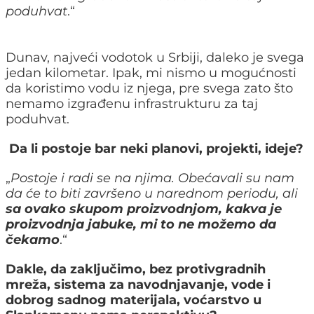
poduhvat
.“
Dunav, najveći vodotok u Srbiji, daleko je svega
jedan kilometar. Ipak, mi nismo u mogućnosti
da koristimo vodu iz njega, pre svega zato što
nemamo izgrađenu infrastrukturu za taj
poduhvat.
Da li postoje bar neki planovi, projekti, ideje?
„
Postoje i radi se na njima. Obećavali su nam
da će to biti završeno u narednom periodu, ali
sa ovako skupom proizvodnjom, kakva je
proizvodnja jabuke, mi to ne možemo da
čekamo
.“
Dakle, da zaključimo, bez protivgradnih
mreža, sistema za navodnjavanje, vode i
dobrog sadnog materijala, voćarstvo u