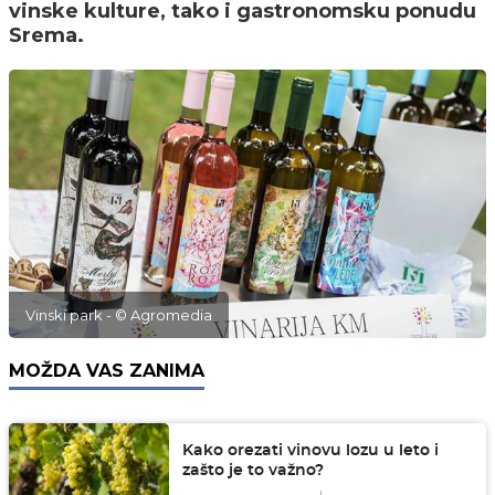
vinske kulture, tako i gastronomsku ponudu
Srema.
Vinski park - © Agromedia
MOŽDA VAS ZANIMA
Kako orezati vinovu lozu u leto i
zašto je to važno?