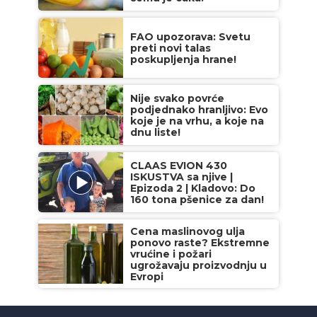
FAO upozorava: Svetu
preti novi talas
poskupljenja hrane!
Nije svako povrće
podjednako hranljivo: Evo
koje je na vrhu, a koje na
dnu liste!
CLAAS EVION 430
ISKUSTVA sa njive |
Epizoda 2 | Kladovo: Do
160 tona pšenice za dan!
Cena maslinovog ulja
ponovo raste? Ekstremne
vrućine i požari
ugrožavaju proizvodnju u
Evropi