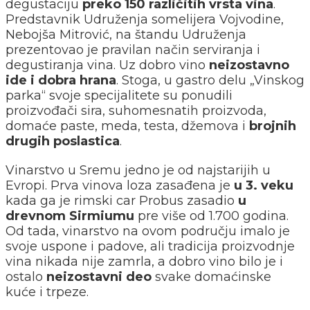
degustaciju
preko 150 različitih vrsta vina
.
Predstavnik Udruženja somelijera Vojvodine,
Nebojša Mitrović, na štandu Udruženja
prezentovao je pravilan način serviranja i
degustiranja vina. Uz dobro vino
neizostavno
ide i dobra hrana
. Stoga, u gastro delu „Vinskog
parka“ svoje specijalitete su ponudili
proizvođači sira, suhomesnatih proizvoda,
domaće paste, meda, testa, džemova i
brojnih
drugih poslastica
.
Vinarstvo u Sremu jedno je od najstarijih u
Evropi. Prva vinova loza zasađena je
u 3. veku
kada ga je rimski car Probus zasadio
u
drevnom Sirmiumu
pre više od 1.700 godina.
Od tada, vinarstvo na ovom području imalo je
svoje uspone i padove, ali tradicija proizvodnje
vina nikada nije zamrla, a dobro vino bilo je i
ostalo
neizostavni deo
svake domaćinske
kuće i trpeze.