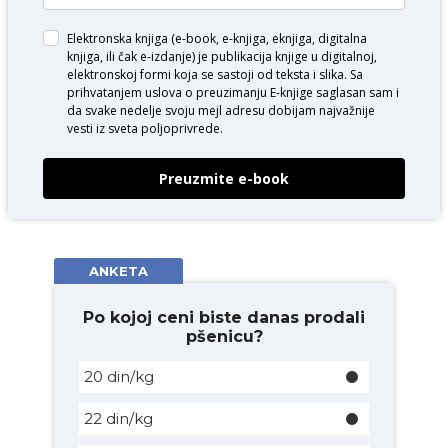
Elektronska knjiga (e-book, e-knjiga, eknjiga, digitalna
knjiga, ili čak e-izdanje) je publikacija knjige u digitalnoj,
elektronskoj formi koja se sastoji od teksta i slika. Sa
prihvatanjem uslova o
preuzimanju E-knjige
saglasan sam i
da svake nedelje svoju mejl adresu dobijam najvažnije
vesti iz sveta poljoprivrede.
Preuzmite e-book
ANKETA
Po kojoj ceni biste danas prodali
pšenicu?
20 din/kg
22 din/kg