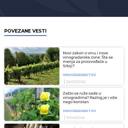
POVEZANE VESTI
Novi zakon o vinu i nove
vinogradarske zone: Šta se
menja za proizvođače u
Srbiji?
VINOGRADARSTVO
24/05/2026
Zašto se ruže sade u
vinogradima? Razlog je i više
nego koristan
VINOGRADARSTVO
17/04/2026