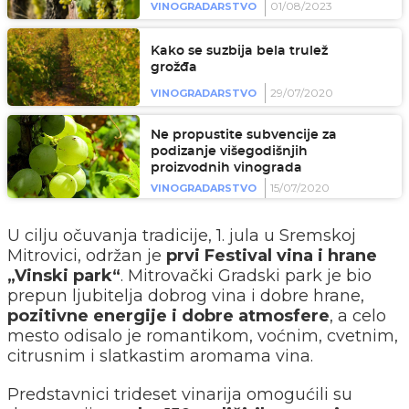
01/08/2023
VINOGRADARSTVO
Kako se suzbija bela trulež
grožđa
29/07/2020
VINOGRADARSTVO
Ne propustite subvencije za
podizanje višegodišnjih
proizvodnih vinograda
15/07/2020
VINOGRADARSTVO
U cilju očuvanja tradicije, 1. jula u Sremskoj
Mitrovici, održan je
prvi Festival vina i hrane
„Vinski park“
. Mitrovački Gradski park je bio
prepun ljubitelja dobrog vina i dobre hrane,
pozitivne energije i dobre atmosfere
, a celo
mesto odisalo je romantikom, voćnim, cvetnim,
citrusnim i slatkastim aromama vina.
Predstavnici trideset vinarija omogućili su