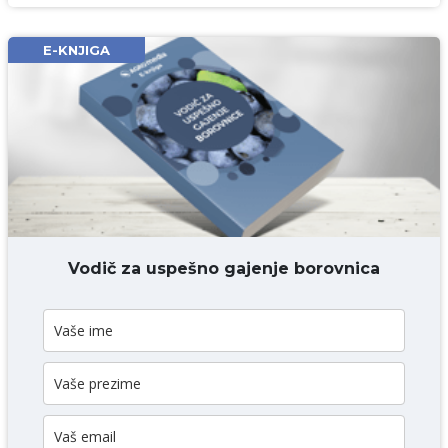
Email* obavezno
E-KNJIGA
Komentar* obavezno
DODAJ KOMENTAR
Vodič za uspešno gajenje borovnica