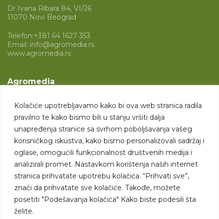
Dr Ivana Ribara 84, VI/26
11070 Novi Beograd
Telefon:
+381 64 1627 353
Email:
info@agromedia.rs
www.agromedia.rs
Agromedia
O nama
Kolačiće upotrebljavamo kako bi ova web stranica radila
Svet poljoprivrede
pravilno te kako bismo bili u stanju vršiti dalja
Marketing usluge
unapređenja stranice sa svrhom poboljšavanja vašeg
korisničkog iskustva, kako bismo personalizovali sadržaj i
Tražimo saradnike
oglase, omogućili funkcionalnost društvenih medija i
analizirali promet. Nastavkom korištenja naših internet
Kontakt
stranica prihvatate upotrebu kolačića. “Prihvati sve”,
znači da prihvatate sve kolačiće. Takođe, možete
Kontakt
posetiti "Podešavanja kolačića" Kako biste podesili šta
želite.