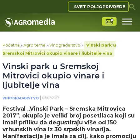
SVET POLJOPRIVREDE
Početna
»
Agro teme
»
Vinogradarstvo
»
Vinski park u
Sremskoj Mitrovici okupio vinare i ljubitelje vina
Vinski park u Sremskoj
Mitrovici okupio vinare i
ljubitelje vina
03/07/2017
VINOGRADARSTVO
Festival „Vinski Park – Sremska Mitrovica
2017”, okupio je veliki broj posetilaca koji su
imali priliku da degustiraju više od 150
vrhunskih vina iz 30 srpskih vinarija.
Manifestacija je imala za cilj, kako promociju