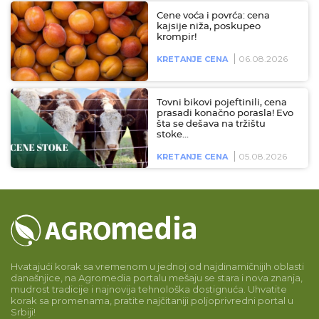
Cene voća i povrća: cena
kajsije niža, poskupeo
krompir!
06.08.2026
KRETANJE CENA
Tovni bikovi pojeftinili, cena
prasadi konačno porasla! Evo
šta se dešava na tržištu
stoke…
05.08.2026
KRETANJE CENA
Hvatajući korak sa vremenom u jednoj od najdinamičnijih oblasti
današnjice, na Agromedia portalu mešaju se stara i nova znanja,
mudrost tradicije i najnovija tehnološka dostignuća. Uhvatite
korak sa promenama, pratite najčitaniji poljoprivredni portal u
Srbiji!