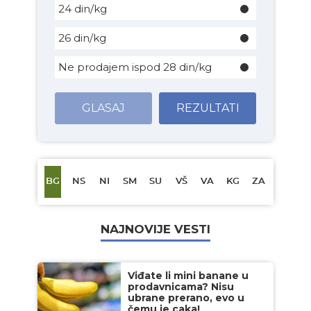
24 din/kg
26 din/kg
Ne prodajem ispod 28 din/kg
GLASAJ
REZULTATI
BG
NS
NI
SM
SU
VŠ
VA
KG
ZA
NAJNOVIJE VESTI
Viđate li mini banane u
prodavnicama? Nisu
ubrane prerano, evo u
čemu je caka!