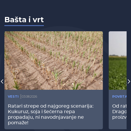
Bašta i vrt
VESTI
03.08.2026
POVRTAR
Ratari strepe od najgoreg scenarija:
Od rata
Kukuruz, soja i šećerna repa
Dragomi
propadaju, ni navodnjavanje ne
proizvo
pomaže!