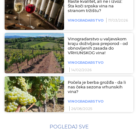
Raste kvalitet, ali ne i izvoz:
Šta koči srpska vina na
stranom tržištu?
17/03/2026
VINOGRADARSTVO
Vinogradarstvo u valjevskom
kraju doživljava preporod - od
obnovljenih zasada do
VRHUNSKOG vina!
VINOGRADARSTVO
14/02/2026
Počela je berba grožđa - da li
nas čeka sezona vrhunskih
vina?
VINOGRADARSTVO
26/08/2025
POGLEDAJ SVE