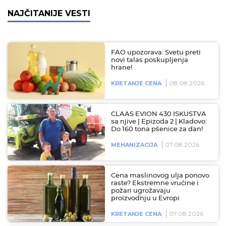
NAJČITANIJE VESTI
FAO upozorava: Svetu preti
novi talas poskupljenja
hrane!
08.08.2026
KRETANJE CENA
CLAAS EVION 430 ISKUSTVA
sa njive | Epizoda 2 | Kladovo:
Do 160 tona pšenice za dan!
07.08.2026
MEHANIZACIJA
Cena maslinovog ulja ponovo
raste? Ekstremne vrućine i
požari ugrožavaju
proizvodnju u Evropi
07.08.2026
KRETANJE CENA