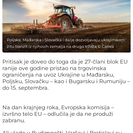
Poljska, Mađarska i Slovačka i dalje dozvoljavaju ukrajinskom
žitu tranzit iz njihovih zemalja na druga tržišta © Canva
Pritisak je doveo do toga da je 27-člani blok EU
ranije ove godine pristao na trgovinska
ograničenja na uvoz Ukrajine u Mađarsku,
Poljsku, Slovačku – kao i Bugarsku i Rumuniju –
do 15. septembra.
Na dan krajnjeg roka, Evropska komisija –
izvršno telo EU – odlučila je da ne produži
zabranu.
Ali vlade u Budimpešti, Varšavi i Bratislavi su