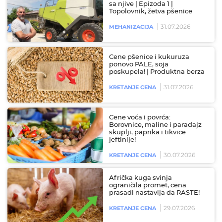
sa njive | Epizoda 1 |
Topolovnik, žetva pšenice
31.07.2026
MEHANIZACIJA
Cene pšenice i kukuruza
ponovo PALE, soja
poskupela! | Produktna berza
31.07.2026
KRETANJE CENA
Cene voća i povrća:
Borovnice, maline i paradajz
skuplji, paprika i tikvice
jeftinije!
30.07.2026
KRETANJE CENA
Afrička kuga svinja
ograničila promet, cena
prasadi nastavlja da RASTE!
29.07.2026
KRETANJE CENA