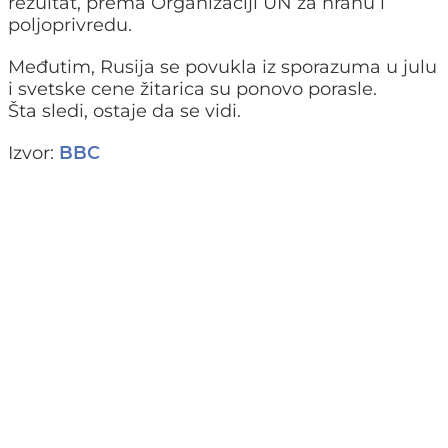
rezultat, prema Organizaciji UN za hranu i
poljoprivredu.
Međutim, Rusija se povukla iz sporazuma u ​​julu
i svetske cene žitarica su ponovo porasle.
Šta sledi, ostaje da se vidi.
Izvor:
BBC