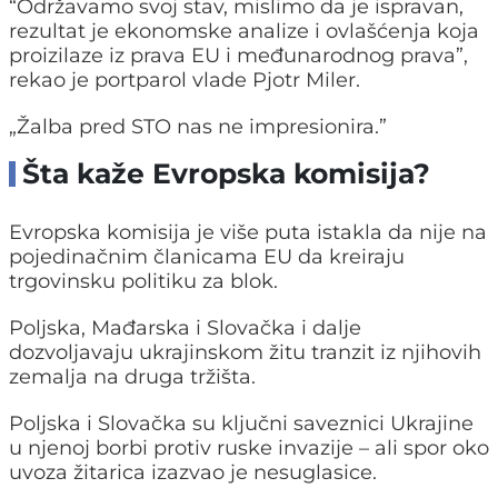
“Održavamo svoj stav, mislimo da je ispravan,
rezultat je ekonomske analize i ovlašćenja koja
proizilaze iz prava EU i međunarodnog prava”,
rekao je portparol vlade Pjotr Miler.
„Žalba pred STO nas ne impresionira.”
Šta kaže Evropska komisija?
Evropska komisija je više puta istakla da nije na
pojedinačnim članicama EU da kreiraju
trgovinsku politiku za blok.
Poljska, Mađarska i Slovačka i dalje
dozvoljavaju ukrajinskom žitu tranzit iz njihovih
zemalja na druga tržišta.
Poljska i Slovačka su ključni saveznici Ukrajine
u njenoj borbi protiv ruske invazije – ali spor oko
uvoza žitarica izazvao je nesuglasice.