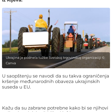
iz Kijeva.
Ukrajina je podnela tužbe Svetskoj trgovinskoj organizaciji ©
Canva
U saopštenju se navodi da su takva ograničenja
kršenje međunarodnih obaveza ukrajinskih
suseda u EU.
Kažu da su zabrane potrebne kako bi se njihovi