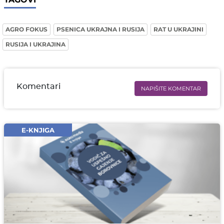
AGRO FOKUS
PSENICA UKRAJNA I RUSIJA
RAT U UKRAJINI
RUSIJA I UKRAJINA
Komentari
NAPIŠITE KOMENTAR
Ime i prezime* obavezno
Email* obavezno
E-KNJIGA
Komentar* obavezno