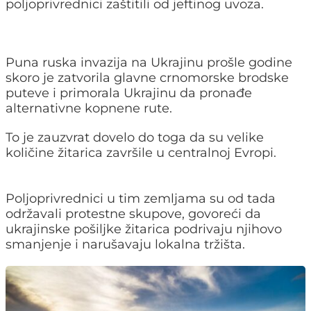
poljoprivrednici zaštitili od jeftinog uvoza.
Puna ruska invazija na Ukrajinu prošle godine
skoro je zatvorila glavne crnomorske brodske
puteve i primorala Ukrajinu da pronađe
alternativne kopnene rute.
To je zauzvrat dovelo do toga da su velike
količine žitarica završile u centralnoj Evropi.
Poljoprivrednici u tim zemljama su od tada
održavali protestne skupove, govoreći da
ukrajinske pošiljke žitarica podrivaju njihovo
smanjenje i narušavaju lokalna tržišta.