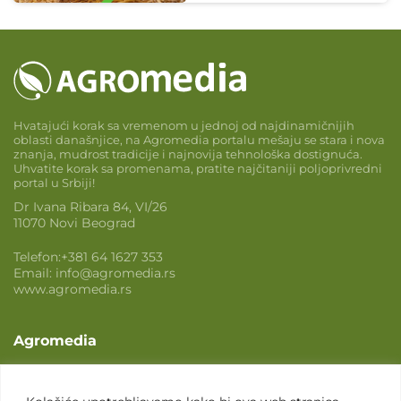
Hvatajući korak sa vremenom u jednoj od najdinamičnijih
oblasti današnjice, na Agromedia portalu mešaju se stara i nova
znanja, mudrost tradicije i najnovija tehnološka dostignuća.
Uhvatite korak sa promenama, pratite najčitaniji poljoprivredni
portal u Srbiji!
Dr Ivana Ribara 84, VI/26
11070 Novi Beograd
Telefon:
+381 64 1627 353
Email:
info@agromedia.rs
www.agromedia.rs
Agromedia
O nama
Svet poljoprivrede