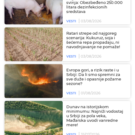
svinja: Obezbeđeno 250.000
litara dezinfekcionih
sredstava
03/08/2026
VESTI
Ratari strepe od najgoreg
scenarija: Kukuruz, soja i
šećerna repa propadaju, ni
navodnjavanje ne pomaže!
03/08/2026
VESTI
Evropa gori, a rizik raste i u
Srbiji: Da li smo spremni za
sve duže i opasnije požarne
sezone?
01/08/2026
VESTI
Dunav na istorijskom
minimumu: Najniži vodostaj
u Srbiji za pola veka,
Mađarska uvodi vanredne
mere!
31/07/2026
VESTI