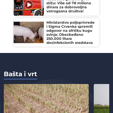
stižu: Više od 78 miliona
dinara za dobrovoljna
vatrogasna društva!
Ministarstvo poljoprivrede
i Sigma Crvenka spremili
odgovor na afričku kugu
svinja: Obezbeđeno
250.000 litara
dezinfekcionih sredstava
Bašta i vrt