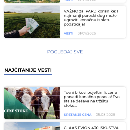
VAŽNO za IPARD korisnike: I
najmanji poreski dug može
ugroziti konačnu isplatu
podsticaja!
31/07/2026
VESTI
POGLEDAJ SVE
NAJČITANIJE VESTI
Tovni bikovi pojeftinili, cena
prasadi konačno porasla! Evo
šta se dešava na tržištu
stoke…
05.08.2026
KRETANJE CENA
CLAAS EVION 430 ISKUSTVA