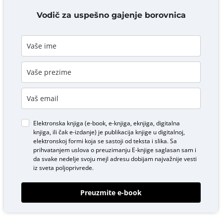
DODAJ KOMENTAR
Vodič za uspešno gajenje borovnica
Elektronska knjiga (e-book, e-knjiga, eknjiga, digitalna
knjiga, ili čak e-izdanje) je publikacija knjige u digitalnoj,
elektronskoj formi koja se sastoji od teksta i slika. Sa
prihvatanjem uslova o
preuzimanju E-knjige
saglasan sam i
da svake nedelje svoju mejl adresu dobijam najvažnije vesti
iz sveta poljoprivrede.
Preuzmite e-book