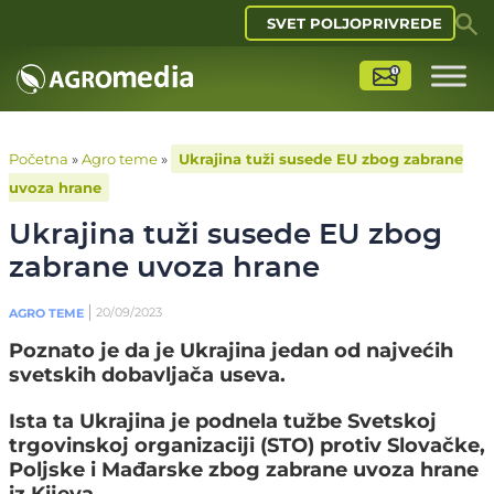
SVET POLJOPRIVREDE
Početna
»
Agro teme
»
Ukrajina tuži susede EU zbog zabrane
uvoza hrane
Ukrajina tuži susede EU zbog
zabrane uvoza hrane
20/09/2023
AGRO TEME
Poznato je da je Ukrajina jedan od najvećih
svetskih dobavljača useva.
Ista ta Ukrajina je podnela tužbe Svetskoj
trgovinskoj organizaciji (STO) protiv Slovačke,
Poljske i Mađarske zbog zabrane uvoza hrane