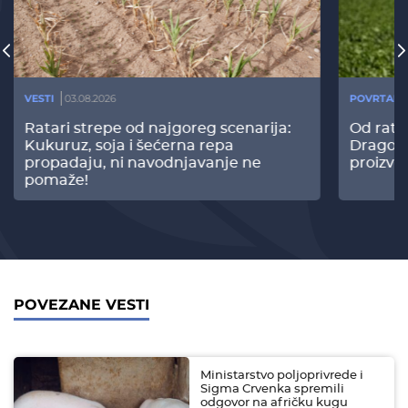
VESTI
03.08.2026
POVRTARS
Ratari strepe od najgoreg scenarija:
Od rata
Kukuruz, soja i šećerna repa
Dragomi
propadaju, ni navodnjavanje ne
proizvo
pomaže!
POVEZANE VESTI
Ministarstvo poljoprivrede i
Sigma Crvenka spremili
odgovor na afričku kugu