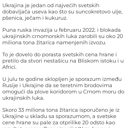
Ukrajina je jedan od najvećih svetskih
dobavljača useva kao što su suncokretovo ulje,
pšenica, ječam i kukuruz.
Puna ruska invazija u februaru 2022. i blokada
ukrajinskih crnomorskih luka zarobili su oko 20
miliona tona žitarica namenjenih izvozu.
To je dovelo do porasta svetskih cena hrane i
pretilo da stvori nestašicu na Bliskom istoku i u
Africi.
U julu te godine sklopljen je sporazum između
Rusije i Ukrajine da se teretnim brodovima
omogući da plove koridorom u Crnom moru do
ukrajinskih luka.
Skoro 33 miliona tona žitarica isporučeno je iz
Ukrajine u skladu sa sporazumom, a svetske
cene hrane su pale za otprilike 20 odsto kao