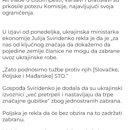
prkosile potezu Komisije, najavljujući svoja
ograničenja.
U izjavi od ponedeljka, ukrajinska ministarka
ekonomije Julija Sviridenko rekla je da je „za
nas od ključnog značaja da dokažemo da
pojedine zemlje članice ne mogu da zabrane
uvoz ukrajinske robe.
„Zato podnosimo tužbe protiv njih [Slovačke,
Poljske i Mađarske] STO.”
Gospođa Sviridenko je dodala da su ukrajinski
izvoznici „već pretrpeli i nastavljaju da trpe
značajne gubitke“ zbog jednostranih zabrana.
Poljska je rekla da će bez obzira na to zadržati
zabranu.