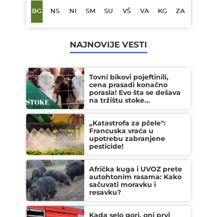
BG
NS
NI
SM
SU
VŠ
VA
KG
ZA
NAJNOVIJE VESTI
Tovni bikovi pojeftinili,
cena prasadi konačno
porasla! Evo šta se dešava
na tržištu stoke...
„Katastrofa za pčele":
Francuska vraća u
upotrebu zabranjene
pesticide!
Afrička kuga i UVOZ prete
autohtonim rasama: Kako
sačuvati moravku i
resavku?
Kada selo gori, oni prvi