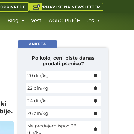
PRIJAVI SE NA NEWSLETTER
JOPRIVREDE
Blog
Vesti
AGRO PRIČE
Još
ANKETA
Po kojoj ceni biste danas
prodali pšenicu?
20 din/kg
22 din/kg
24 din/kg
iki
ije.
26 din/kg
Ne prodajem ispod 28
din/kg