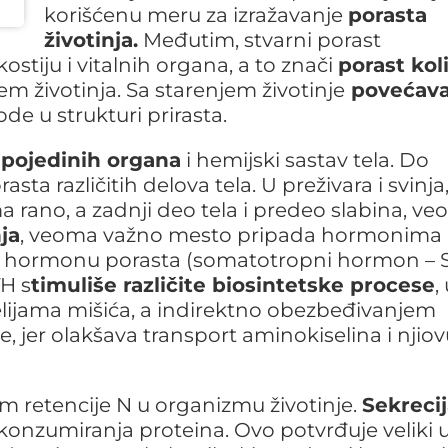
korišćenu meru za izražavanje
porasta
životinja.
Međutim, stvarni porast
stiju i vitalnih organa, a to znači
porast kol
jem životinja. Sa starenjem životinje
povećava
ode u strukturi prirasta.
s
pojedinih organa
i hemijski sastav tela. Do
sta različitih delova tela. U preživara i svinja
ma rano, a zadnji deo tela i predeo slabina, v
ja
, veoma važno mesto pripada hormonima
no hormonu porasta (somatotropni hormon – S
TH s
timuliše različite biosintetske procese
,
elijama mišića, a indirektno obezbeđivanjem
 jer olakšava transport aminokiselina i njio
m retencije N u organizmu životinje.
Sekreci
nzumiranja proteina. Ovo potvrđuje veliki u