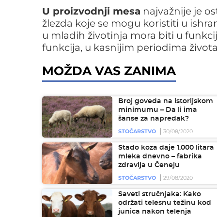
U proizvodnji mesa
najvažnije je o
žlezda koje se mogu koristiti u ishra
u mladih životinja mora biti u funk
funkcija, u kasnijim periodima života
MOŽDA VAS ZANIMA
Broj goveda na istorijskom
minimumu – Da li ima
šanse za napredak?
STOČARSTVO
30/08/2020
Stado koza daje 1.000 litara
mleka dnevno – fabrika
zdravlja u Čeneju
STOČARSTVO
29/08/2020
Saveti stručnjaka: Kako
održati telesnu težinu kod
junica nakon telenja