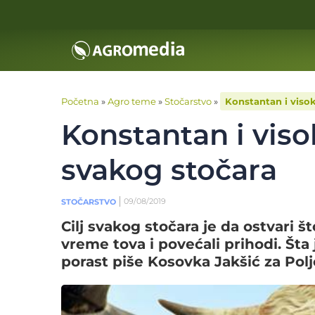
Početna
»
Agro teme
»
Stočarstvo
»
Konstantan i visok
Konstantan i visok
svakog stočara
09/08/2019
STOČARSTVO
Cilj svakog stočara je da ostvari št
vreme tova i povećali prihodi. Šta 
porast piše Kosovka Jakšić za Pol