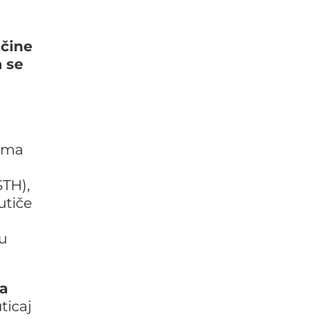
ičine
 se
,
eoma
TH),
 utiče
vu
ja
ticaj