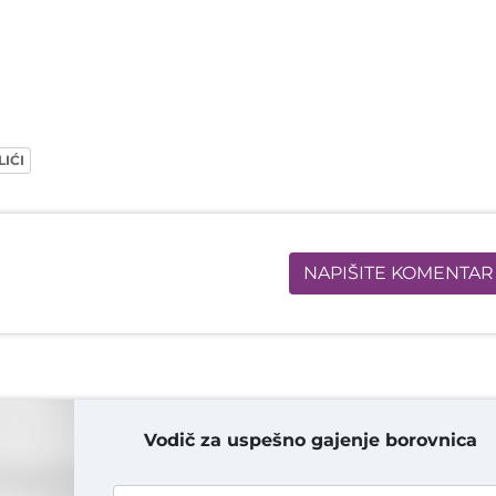
LIĆI
NAPIŠITE KOMENTAR
Vodič za uspešno gajenje borovnica