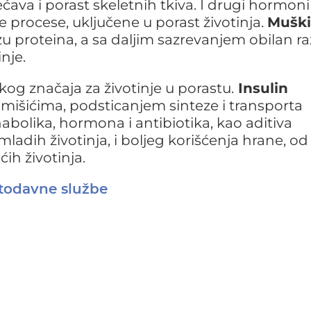
ćava i porast skeletnih tkiva. I drugi hormoni
e procese, uključene u porast životinja.
Muški
u proteina, a sa daljim sazrevanjem obilan ra
nje.
ikog značaja za životinje u porastu.
Insulin
 mišićima, podsticanjem sinteze i transporta
nabolika, hormona i antibiotika, kao aditiva
mladih životinja, i boljeg korišćenja hrane, od
ih životinja.
etodavne službe