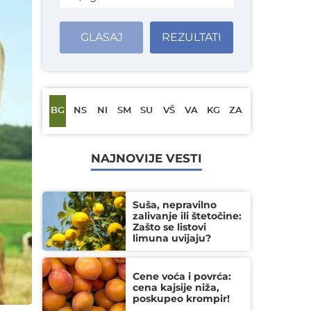
GLASAJ
REZULTATI
BG
NS
NI
SM
SU
VŠ
VA
KG
ZA
NAJNOVIJE VESTI
Suša, nepravilno
zalivanje ili štetočine:
Zašto se listovi
limuna uvijaju?
Cene voća i povrća:
cena kajsije niža,
poskupeo krompir!