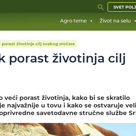
SVET POL
Agro teme
Život na selu
 porast životinja cilj svakog stočara
 porast životinja cilj
o veći porast životinja, kako bi se skratilo
je najvažnije u tovu i kako se ostvaruje vel
joprivredne savetodavne stručne službe Srb