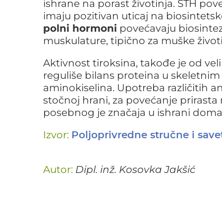
ishrane na porast životinja. STH pove
imaju pozitivan uticaj na biosintetsk
polni hormoni
povećavaju biosintez
muskulature, tipično za muške životi
Aktivnost tiroksina, takođe je od vel
reguliše bilans proteina u skeletnim
aminokiselina. Upotreba različitih a
stočnoj hrani, za povećanje prirasta 
posebnog je značaja u ishrani domać
Izvor:
Poljoprivredne stručne i sav
Autor:
Dipl. inž. Kosovka Jakšić