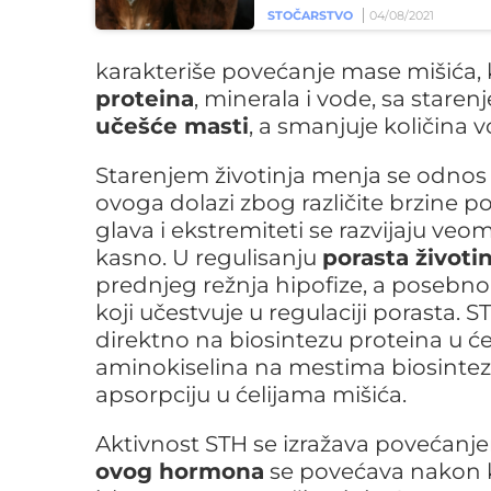
STOČARSTVO
04/08/2021
karakteriše povećanje mase mišića, ko
proteina
, minerala i vode, sa staren
učešće masti
, a smanjuje količina v
Starenjem životinja menja se odno
ovoga dolazi zbog različite brzine pora
glava i ekstremiteti se razvijaju veo
kasno. U regulisanju
porasta životin
prednjeg režnja hipofize, a poseb
koji učestvuje u regulaciji porasta. S
direktno na biosintezu proteina u ć
aminokiselina na mestima biosinteze,
apsorpciju u ćelijama mišića.
Aktivnost STH se izražava povećanje
ovog hormona
se povećava nakon ko