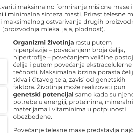
stvariti maksimalno formiranje mišićne mase i
ni i minimalna sinteza masti. Prirast telesne 
ciji maksimalnog ostvarivanja drugih proizvod
 (proizvodnja mleka, jaja, plodnost).
Organizmi životinja
rastu putem
hiperplazije – povećanjem broja ćelija,
hipertrofije – povećanjem veličine posto
ćelija i putem povećanja ekstracelulerne
tečnosti. Maksimalna brzina porasta ćelij
tkiva i čitavog tela, zavisi od genetskih
faktora. Životinja može realizovati pun
genetski potencijal
samo kada su njen
potrebe u energiji, proteinima, mineral
materijama i vitaminima u potpunosti
obezbeđene.
Povećanje telesne mase predstavlja naj