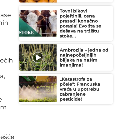
Tovni bikovi
mase
pojeftinili, cena
prasadi konačno
nih
porasla! Evo šta se
dešava na tržištu
stoke...
Ambrozija – jedna od
najnepoželjnijih
jećih
biljaka na našim
imanjima!
a,
„Katastrofa za
pčele": Francuska
vraća u upotrebu
zabranjene
e
pesticide!
nim
češće