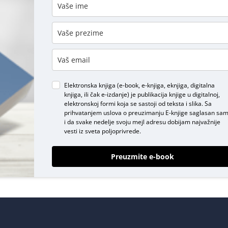
DODAJ KOMENTAR
Elektronska knjiga (e-book, e-knjiga, eknjiga, digitalna
knjiga, ili čak e-izdanje) je publikacija knjige u digitalnoj,
elektronskoj formi koja se sastoji od teksta i slika. Sa
prihvatanjem uslova o
preuzimanju E-knjige
saglasan sa
i da svake nedelje svoju mejl adresu dobijam najvažnije
vesti iz sveta poljoprivrede.
Preuzmite e-book