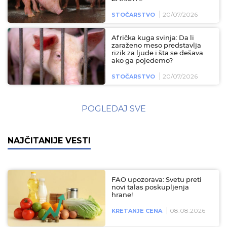
20/07/2026
STOČARSTVO
Afrička kuga svinja: Da li
zaraženo meso predstavlja
rizik za ljude i šta se dešava
ako ga pojedemo?
20/07/2026
STOČARSTVO
POGLEDAJ SVE
NAJČITANIJE VESTI
FAO upozorava: Svetu preti
novi talas poskupljenja
hrane!
08.08.2026
KRETANJE CENA