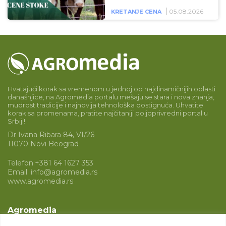
05.08.2026
KRETANJE CENA
Hvatajući korak sa vremenom u jednoj od najdinamičnijih oblasti
današnjice, na Agromedia portalu mešaju se stara i nova znanja,
mudrost tradicije i najnovija tehnološka dostignuća. Uhvatite
korak sa promenama, pratite najčitaniji poljoprivredni portal u
Srbiji!
Dr Ivana Ribara 84, VI/26
11070 Novi Beograd
Telefon:
+381 64 1627 353
Email:
info@agromedia.rs
www.agromedia.rs
Agromedia