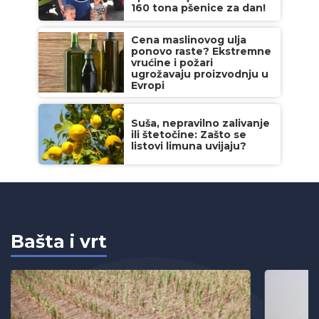
160 tona pšenice za dan!
Cena maslinovog ulja
ponovo raste? Ekstremne
vrućine i požari
ugrožavaju proizvodnju u
Evropi
Suša, nepravilno zalivanje
ili štetočine: Zašto se
listovi limuna uvijaju?
Bašta i vrt