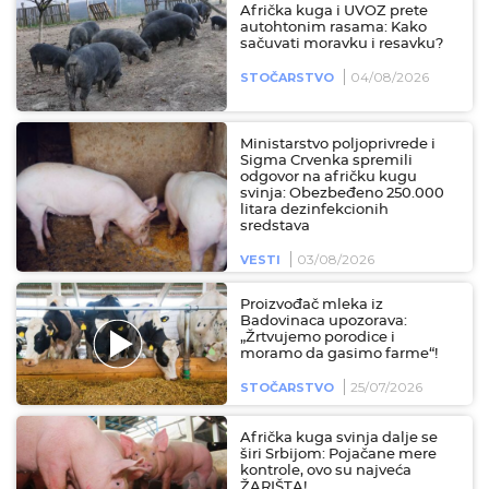
Afrička kuga i UVOZ prete
autohtonim rasama: Kako
sačuvati moravku i resavku?
04/08/2026
STOČARSTVO
Ministarstvo poljoprivrede i
Sigma Crvenka spremili
odgovor na afričku kugu
svinja: Obezbeđeno 250.000
litara dezinfekcionih
sredstava
03/08/2026
VESTI
Proizvođač mleka iz
Badovinaca upozorava:
„Žrtvujemo porodice i
moramo da gasimo farme“!
25/07/2026
STOČARSTVO
Afrička kuga svinja dalje se
širi Srbijom: Pojačane mere
kontrole, ovo su najveća
ŽARIŠTA!