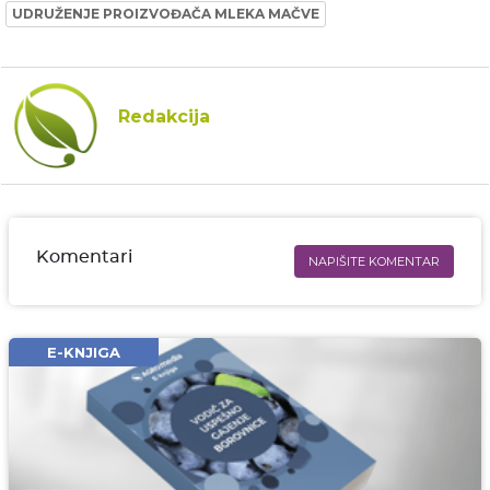
UDRUŽENJE PROIZVOĐAČA MLEKA MAČVE
Redakcija
Komentari
NAPIŠITE KOMENTAR
Ime i prezime* obavezno
Email* obavezno
E-KNJIGA
Komentar* obavezno