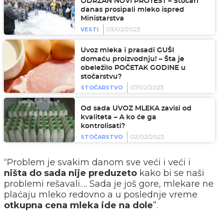
ODRŽAN NOVI PROTEST – Stočari
danas prosipali mleko ispred
Ministarstva
03/02/2023
VESTI
Uvoz mleka i prasadi GUŠI
domaću proizvodnju! – Šta je
obeležilo POČETAK GODINE u
stočarstvu?
07/02/2023
STOČARSTVO
Od sada UVOZ MLEKA zavisi od
kvaliteta – A ko će ga
kontrolisati?
02/02/2023
STOČARSTVO
“Problem je svakim danom sve veći i veći i
ništa do sada nije preduzeto
kako bi se naši
problemi rešavali…. Sada je još gore, mlekare ne
plaćaju mleko redovno a u poslednje vreme
otkupna cena mleka ide na dole
”.