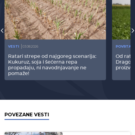
VESTI
03.08.2026
POVRTAR
Ratari strepe od najgoreg scenarija:
Od rata
Kukuruz, soja i šećerna repa
Dragomi
propadaju, ni navodnjavanje ne
proizvo
pomaže!
POVEZANE VESTI