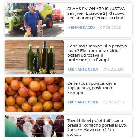
CLAAS EVION 430 ISKUSTVA
sa njive | Epizoda 2 | Kladovo:
Do 160 tona pšenice za dan!
07.08.2026
MEHANIZACIJA
Cena maslinovog ulja ponovo
raste? Ekstremne vrućine i
požari ugrožavaju
proizvodnju u Evropi
07.08.2026
KRETANJE CENA
Cene voća i povrća: cena
kajsije niža, poskupeo
krompir!
06.08.2026
KRETANJE CENA
Tovni bikovi pojeftinili, cena
prasadi konačno porasla! Evo
šta se dešava na tržištu
stoke…