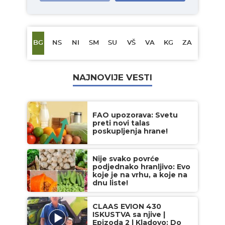
BG
NS
NI
SM
SU
VŠ
VA
KG
ZA
NAJNOVIJE VESTI
FAO upozorava: Svetu
preti novi talas
poskupljenja hrane!
Nije svako povrće
podjednako hranljivo: Evo
koje je na vrhu, a koje na
dnu liste!
CLAAS EVION 430
ISKUSTVA sa njive |
Epizoda 2 | Kladovo: Do