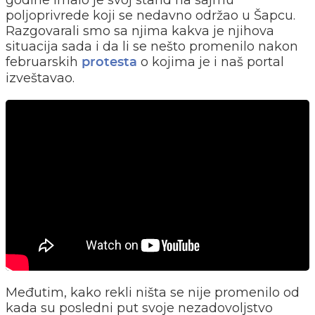
godine imalo je svoj stand na sajmu
poljoprivrede koji se nedavno održao u Šapcu.
Razgovarali smo sa njima kakva je njihova
situacija sada i da li se nešto promenilo nakon
februarskih
o kojima je i naš portal
protesta
izveštavao.
Međutim, kako rekli ništa se nije promenilo od
kada su posledni put svoje nezadovoljstvo