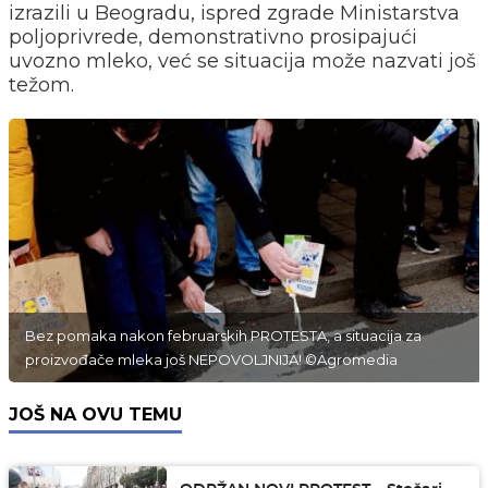
izrazili u Beogradu, ispred zgrade Ministarstva
poljoprivrede, demonstrativno prosipajući
uvozno mleko, već se situacija može nazvati još
težom.
Bez pomaka nakon februarskih PROTESTA, a situacija za
proizvođače mleka još NEPOVOLJNIJA! ©Agromedia
JOŠ NA OVU TEMU