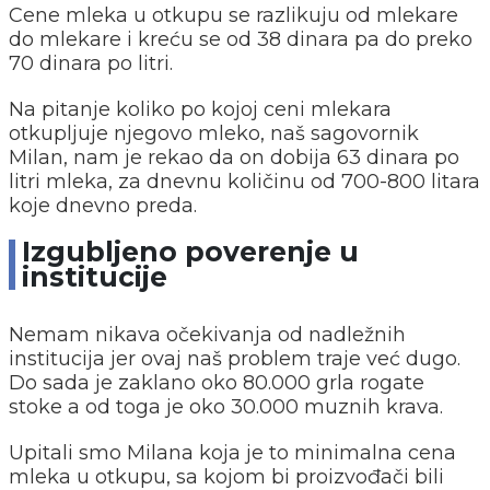
Cene mleka u otkupu se razlikuju od mlekare
do mlekare i kreću se od 38 dinara pa do preko
70 dinara po litri.
Na pitanje koliko po kojoj ceni mlekara
otkupljuje njegovo mleko, naš sagovornik
Milan, nam je rekao da on dobija 63 dinara po
litri mleka, za dnevnu količinu od 700-800 litara
koje dnevno preda.
Izgubljeno poverenje u
institucije
Nemam nikava očekivanja od nadležnih
institucija jer ovaj naš problem traje već dugo.
Do sada je zaklano oko 80.000 grla rogate
stoke a od toga je oko 30.000 muznih krava.
Upitali smo Milana koja je to minimalna cena
mleka u otkupu, sa kojom bi proizvođači bili