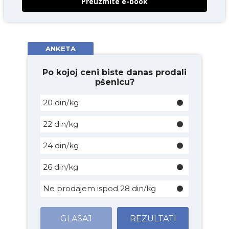
Preuzmite e-book
ANKETA
Po kojoj ceni biste danas prodali
pšenicu?
20 din/kg
22 din/kg
24 din/kg
26 din/kg
Ne prodajem ispod 28 din/kg
GLASAJ
REZULTATI