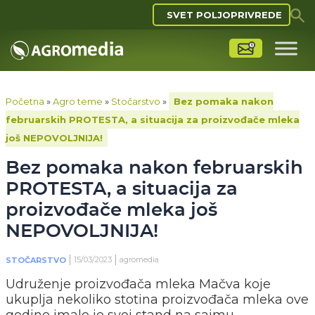
SVET POLJOPRIVREDE
Početna
»
Agro teme
»
Stočarstvo
»
Bez pomaka nakon
februarskih PROTESTA, a situacija za proizvođače mleka
još NEPOVOLJNIJA!
Bez pomaka nakon februarskih
PROTESTA, a situacija za
proizvođače mleka još
NEPOVOLJNIJA!
15/03/2023
agromedia
STOČARSTVO
Udruženje proizvođača mleka Mačva koje
ukuplja nekoliko stotina proizvođača mleka ove