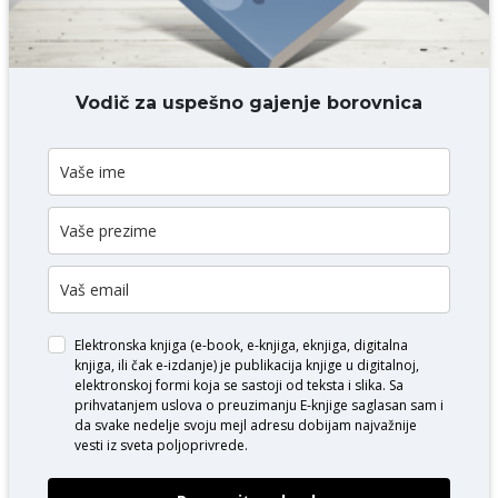
DODAJ KOMENTAR
Vodič za uspešno gajenje borovnica
Elektronska knjiga (e-book, e-knjiga, eknjiga, digitalna
knjiga, ili čak e-izdanje) je publikacija knjige u digitalnoj,
elektronskoj formi koja se sastoji od teksta i slika. Sa
prihvatanjem uslova o
preuzimanju E-knjige
saglasan sam i
da svake nedelje svoju mejl adresu dobijam najvažnije
vesti iz sveta poljoprivrede.