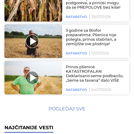
podgoreva, a prinosi mogu
da se PREPOLOVE bez kiše!
28/07/2026
RATARSTVO
3 godine sa Biofor
preparatima: Pšenica nije
polegla, prinos stabilan, a
zemljište sve plodnije!
11/07/2026
RATARSTVO
Prinos pšenice
KATASTROFALAN:
Deklarisano seme podbacilo,
„Seme sa tavana” dalo VIŠE
04/07/2026
RATARSTVO
POGLEDAJ SVE
NAJČITANIJE VESTI