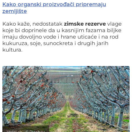
Kako organski proizvođači pripremaju
zemljište
Kako kaže, nedostatak
zimske rezerve
vlage
koje bi doprinele da u kasnijim fazama biljke
imaju dovoljno vode i hrane uticaće i na rod
kukuruza, soje, sunockreta i drugih jarih
kultura.
Voćnjak - © Pixabay