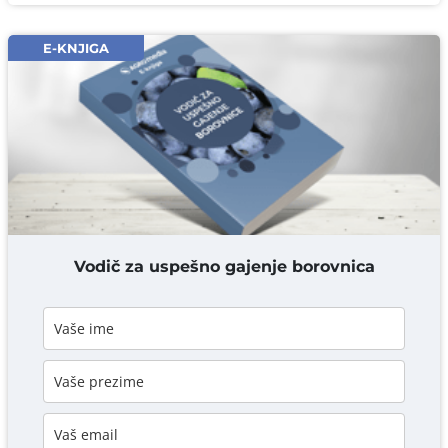
Email* obavezno
E-KNJIGA
Komentar* obavezno
DODAJ KOMENTAR
Vodič za uspešno gajenje borovnica