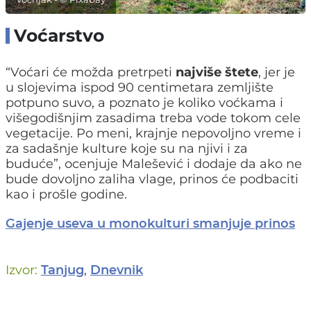
Voćarstvo
“Voćari će možda pretrpeti
najviše štete
, jer je
u slojevima ispod 90 centimetara zemljište
potpuno suvo, a poznato je koliko voćkama i
višegodišnjim zasadima treba vode tokom cele
vegetacije. Po meni, krajnje nepovoljno vreme i
za sadašnje kulture koje su na njivi i za
buduće”, ocenjuje Malešević i dodaje da ako ne
bude dovoljno zaliha vlage, prinos će podbaciti
kao i prošle godine.
Gajenje useva u monokulturi smanjuje prinos
Izvor:
,
Tanjug
Dnevnik