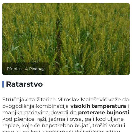
Pšenica - © Pixabay
Ratarstvo
Stručnjak za žitarice Miroslav Malešević kaže da
ovogodišnja kombinacija
visokih temperatura
i
manjka padavina dovodi do
preterane bujnosti
kod pšenice, raži, ječma i ovsa, pa i kod uljane
repice, koje će nepotrebno bujati, trošiti vodu i