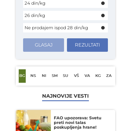
24 din/kg
26 din/kg
Ne prodajem ispod 28 din/kg
GLASAJ
REZULTATI
BG
NS
NI
SM
SU
VŠ
VA
KG
ZA
NAJNOVIJE VESTI
FAO upozorava: Svetu
preti novi talas
poskupljenja hrane!