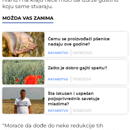
hranu i na kraju neće moći da izdrže gustinu
koju same stvaraju.
MOŽDA VAS ZANIMA
Čemu se proizvođači pšenice
nadaju ove godine?
29/08/2020
RATARSTVO
Zašto je dobro gajiti speltu?
17/08/2024
RATARSTVO
Šta iskusan i uspešan
poljoprivrednik savetuje
mladima?
12/08/2020
RATARSTVO
“Moraće da dođe do neke redukcije tih