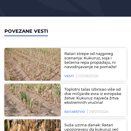
POVEZANE VESTI
Ratari strepe od najgoreg
scenarija: Kukuruz, soja i
šećerna repa propadaju, ni
navodnjavanje ne pomaže!
03/08/2026
VESTI
Toplotni talas izbrisao više od
dve milijarde evra iz evropske
žetve: Kukuruz najveća žrtva
ekstremnih vrućina!
29/07/2026
RATARSTVO
Suša uzima danak: Ratari
upozoravaju da kukuruz već