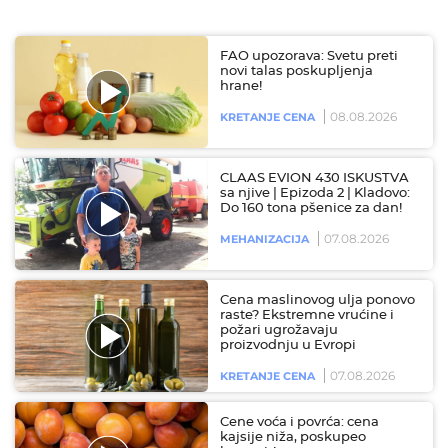
FAO upozorava: Svetu preti
novi talas poskupljenja
hrane!
08.08.2026
KRETANJE CENA
CLAAS EVION 430 ISKUSTVA
sa njive | Epizoda 2 | Kladovo:
Do 160 tona pšenice za dan!
07.08.2026
MEHANIZACIJA
Cena maslinovog ulja ponovo
raste? Ekstremne vrućine i
požari ugrožavaju
proizvodnju u Evropi
07.08.2026
KRETANJE CENA
Cene voća i povrća: cena
kajsije niža, poskupeo