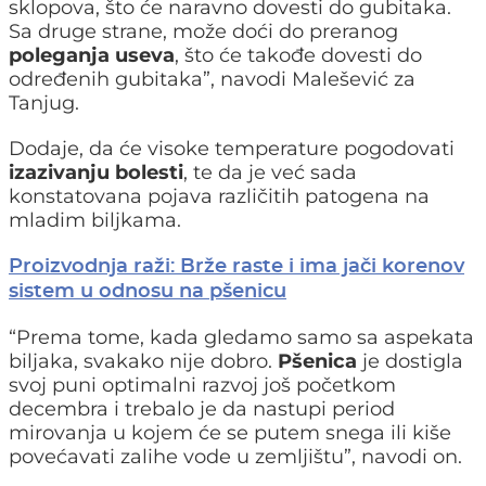
sklopova, što će naravno dovesti do gubitaka.
Sa druge strane, može doći do preranog
poleganja useva
, što će takođe dovesti do
određenih gubitaka”, navodi Malešević za
Tanjug.
Dodaje, da će visoke temperature pogodovati
izazivanju bolesti
, te da je već sada
konstatovana pojava različitih patogena na
mladim biljkama.
Proizvodnja raži: Brže raste i ima jači korenov
sistem u odnosu na pšenicu
“Prema tome, kada gledamo samo sa aspekata
biljaka, svakako nije dobro.
Pšenica
je dostigla
svoj puni optimalni razvoj još početkom
decembra i trebalo je da nastupi period
mirovanja u kojem će se putem snega ili kiše
povećavati zalihe vode u zemljištu”, navodi on.