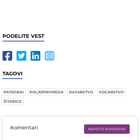
PODELITE VEST
TAGOVI
PATOGENI
POLJOPRIVREDA
RATARSTVO
VOĆARSTVO
ŽITARICE
Komentari
NAPIŠITE KOMENTAR
Ime i prezime* obavezno