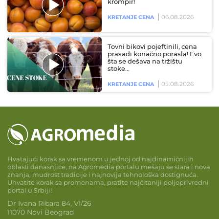
krompir!
06.08.2026
KRETANJE CENA
Tovni bikovi pojeftinili, cena
prasadi konačno porasla! Evo
šta se dešava na tržištu
stoke…
05.08.2026
KRETANJE CENA
Hvatajući korak sa vremenom u jednoj od najdinamičnijih
oblasti današnjice, na Agromedia portalu mešaju se stara i nova
znanja, mudrost tradicije i najnovija tehnološka dostignuća.
Uhvatite korak sa promenama, pratite najčitaniji poljoprivredni
portal u Srbiji!
Dr Ivana Ribara 84, VI/26
11070 Novi Beograd