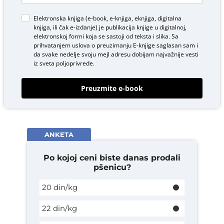
Elektronska knjiga (e-book, e-knjiga, eknjiga, digitalna
knjiga, ili čak e-izdanje) je publikacija knjige u digitalnoj,
elektronskoj formi koja se sastoji od teksta i slika. Sa
prihvatanjem uslova o
preuzimanju E-knjige
saglasan sam i
da svake nedelje svoju mejl adresu dobijam najvažnije vesti
iz sveta poljoprivrede.
Preuzmite e-book
ANKETA
Po kojoj ceni biste danas prodali
pšenicu?
20 din/kg
22 din/kg