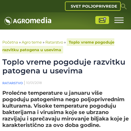
SVET POLJOPRIVREDE
Početna
»
Agro teme
»
Ratarstvo
»
Toplo vreme pogoduje
razvitku patogena u usevima
Toplo vreme pogoduje razvitku
patogena u usevima
10/01/2018
RATARSTVO
Prolećne temperature u januaru više
pogoduju patogenima nego poljoprivrednim
kulturama. Visoke temperature pogoduju
bakterijama i virusima koje se ubrzano
razvijaju i sprečavaju mirovanje biljaka koje je
karakteristično za ovo doba godine.