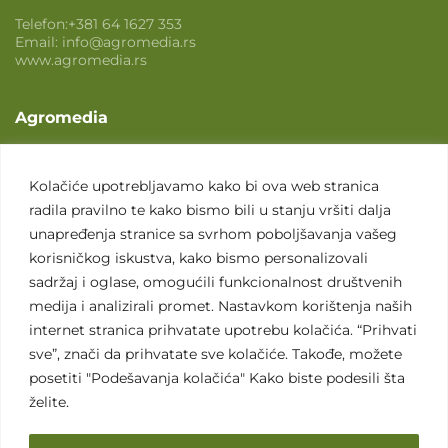
Telefon:
+381 64 1627 353
Email:
info@agromedia.rs
www.agromedia.rs
Agromedia
O nama
Svet poljoprivrede
Kolačiće upotrebljavamo kako bi ova web stranica
radila pravilno te kako bismo bili u stanju vršiti dalja
Marketing usluge
unapređenja stranice sa svrhom poboljšavanja vašeg
Tražimo saradnike
korisničkog iskustva, kako bismo personalizovali
sadržaj i oglase, omogućili funkcionalnost društvenih
Kontakt
medija i analizirali promet. Nastavkom korištenja naših
internet stranica prihvatate upotrebu kolačića. “Prihvati
Kontakt
sve”, znači da prihvatate sve kolačiće. Takođe, možete
posetiti "Podešavanja kolačića" Kako biste podesili šta
želite.