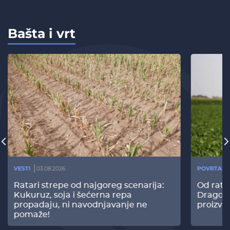
Bašta i vrt
VESTI
03.08.2026
POVRTARS
Ratari strepe od najgoreg scenarija:
Od rata
Kukuruz, soja i šećerna repa
Dragomi
propadaju, ni navodnjavanje ne
proizvo
pomaže!