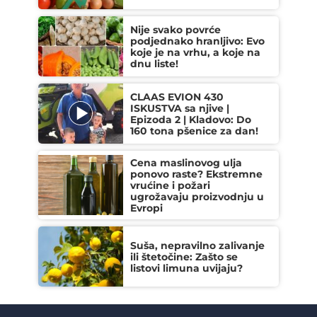
Nije svako povrće
podjednako hranljivo: Evo
koje je na vrhu, a koje na
dnu liste!
CLAAS EVION 430
ISKUSTVA sa njive |
Epizoda 2 | Kladovo: Do
160 tona pšenice za dan!
Cena maslinovog ulja
ponovo raste? Ekstremne
vrućine i požari
ugrožavaju proizvodnju u
Evropi
Suša, nepravilno zalivanje
ili štetočine: Zašto se
listovi limuna uvijaju?