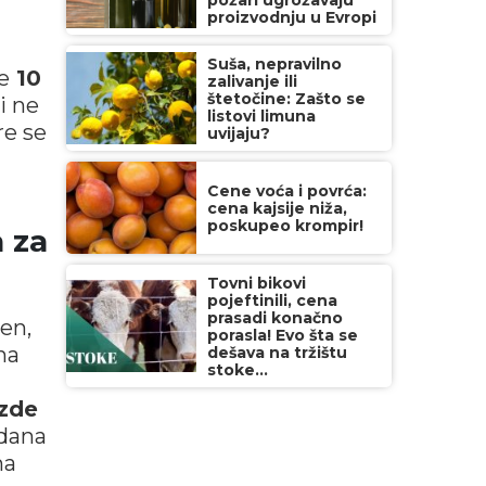
požari ugrožavaju
proizvodnju u Evropi
Suša, nepravilno
e
10
zalivanje ili
štetočine: Zašto se
li ne
listovi limuna
re se
uvijaju?
Cene voća i povrća:
cena kajsije niža,
poskupeo krompir!
a za
Tovni bikovi
pojeftinili, cena
prasadi konačno
en,
porasla! Evo šta se
na
dešava na tržištu
stoke...
azde
 dana
ma