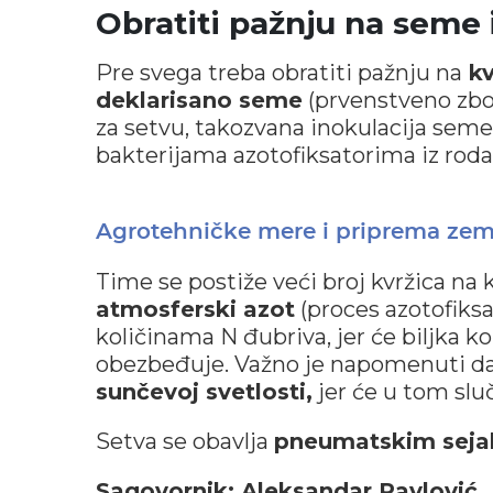
Obratiti pažnju na seme 
Pre svega treba obratiti pažnju na
kv
deklarisano seme
(prvenstveno zbo
za setvu, takozvana inokulacija seme
bakterijama azotofiksatorima iz rod
Agrotehničke mere i priprema zeml
Time se postiže veći broj kvržica na k
atmosferski azot
(proces azotofiksa
količinama N đubriva, jer će biljka k
obezbeđuje. Važno je napomenuti da 
sunčevoj svetlosti,
jer će u tom slu
Setva se obavlja
pneumatskim seja
Sagovornik: Aleksandar Pavlović