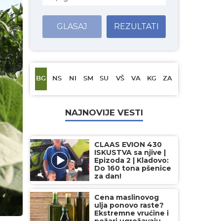
GLASAJ
REZULTATI
BG
NS
NI
SM
SU
VŠ
VA
KG
ZA
NAJNOVIJE VESTI
CLAAS EVION 430
ISKUSTVA sa njive |
Epizoda 2 | Kladovo:
Do 160 tona pšenice
za dan!
Cena maslinovog
ulja ponovo raste?
Ekstremne vrućine i