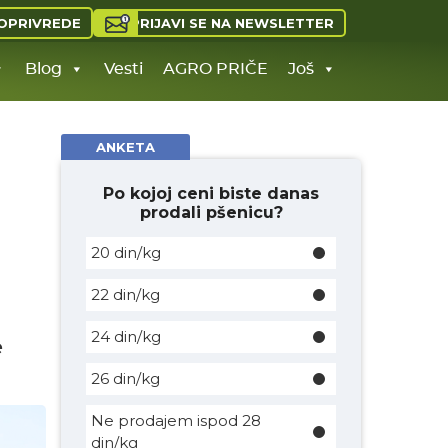
PRIJAVI SE NA NEWSLETTER
OPRIVREDE
Blog
Vesti
AGRO PRIČE
Još
ANKETA
Po kojoj ceni biste danas
prodali pšenicu?
20 din/kg
22 din/kg
24 din/kg
e
26 din/kg
Ne prodajem ispod 28
din/kg