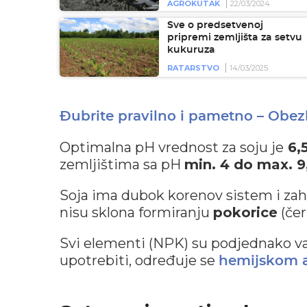
AGROKUTAK
22/03/2024
Sve o predsetvenoj
pripremi zemljišta za setvu
kukuruza
RATARSTVO
14/03/2025
Đubrite pravilno i pametno – Obezb
Optimalna pH vrednost za soju je
6,5
zemljištima sa pH
min. 4 do max. 9
Soja ima dubok korenov sistem i za
nisu sklona formiranju
pokorice
(čer
Svi elementi (NPK) su podjednako važn
upotrebiti, određuje se
hemijskom a