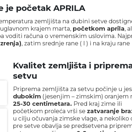
me je početak APRILA
emperatura zemljišta na dubini setve dostign
e uglavnom krajem marta,
početkom aprila
, a
ba voditi računa o vremenskim uslovima. Najp
 zrenja)
, zatim srednje rane ( I ) i na kraju rane
Kvalitet zemljišta i priprem
setvu
Priprema zemljišta za setvu počinje u jes
dubokim
(jesenjim – zimskim) oranjem 
25-30 centimetara.
Pred kraj zime ili
početkom proleća vrši se
zatvaranje br
u cilju očuvanja zimske vlage, a nekoliko
pre setve obavlja se predsetvena pripre