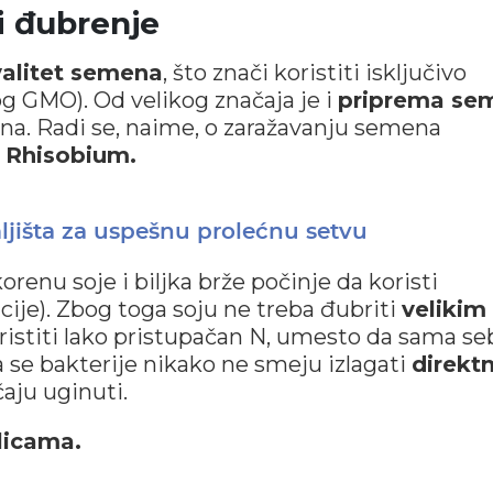
i đubrenje
alitet semena
, što znači koristiti isključivo
g GMO). Od velikog značaja je i
priprema se
na. Radi se, naime, o zaražavanju semena
a
Rhisobium.
jišta za uspešnu prolećnu setvu
orenu soje i biljka brže počinje da koristi
cije). Zbog toga soju ne treba đubriti
velikim
oristiti lako pristupačan N, umesto da sama se
se bakterije nikako ne smeju izlagati
direkt
čaju uginuti.
licama.