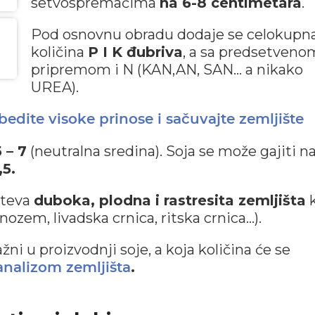
setvospremačima
na 6-8 centimetara
.
Pod osnovnu obradu dodaje se celokupn
količina
P I K đubriva
, a sa predsetveno
pripremom i N (KAN,AN, SAN… a nikako
UREA).
edite visoke prinose i sačuvajte zemljište
 – 7
(neutralna sredina). Soja se može gajiti n
,5.
hteva
duboka, plodna i rastresita zemljišta
k
nozem, livadska crnica, ritska crnica…).
i u proizvodnji soje, a koja količina će se
.
nalizom zemljišta