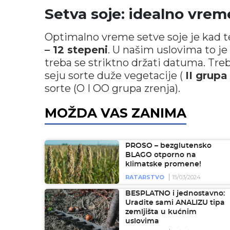
Setva soje: idealno vre
Optimalno vreme setve soje je kad t
– 12 stepeni
. U našim uslovima to j
treba se striktno držati datuma. Tre
seju sorte duže vegetacije (
II grupa
sorte (O I OO grupa zrenja).
MOŽDA VAS ZANIMA
PROSO – bezglutensko
BLAGO otporno na
klimatske promene!
RATARSTVO
15/03/2024
BESPLATNO i jednostavno:
Uradite sami ANALIZU tipa
zemljišta u kućnim
uslovima