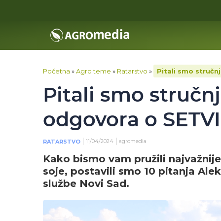
Početna
»
Agro teme
»
Ratarstvo
»
Pitali smo stručn
Pitali smo stručn
odgovora o SETV
11/04/2024
agromedia
RATARSTVO
Kako bismo vam pružili najvažnije
soje, postavili smo 10 pitanja Ale
službe Novi Sad.