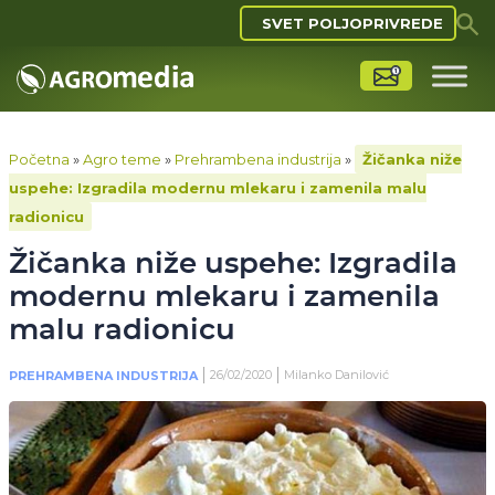
SVET POLJOPRIVREDE
Početna
»
Agro teme
»
Prehrambena industrija
»
Žičanka niže
uspehe: Izgradila modernu mlekaru i zamenila malu
radionicu
Žičanka niže uspehe: Izgradila
modernu mlekaru i zamenila
malu radionicu
26/02/2020
Milanko Danilović
PREHRAMBENA INDUSTRIJA