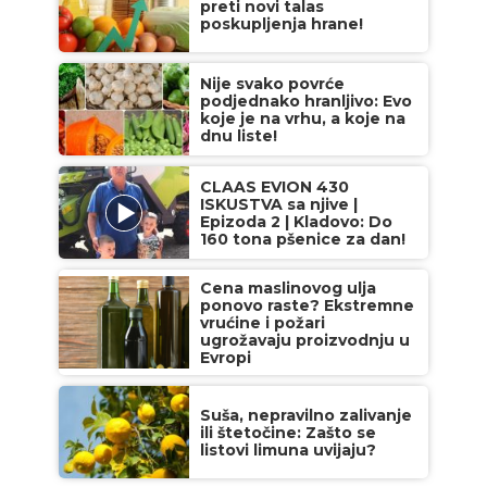
preti novi talas
poskupljenja hrane!
Nije svako povrće
podjednako hranljivo: Evo
koje je na vrhu, a koje na
dnu liste!
CLAAS EVION 430
ISKUSTVA sa njive |
Epizoda 2 | Kladovo: Do
160 tona pšenice za dan!
Cena maslinovog ulja
ponovo raste? Ekstremne
vrućine i požari
ugrožavaju proizvodnju u
Evropi
Suša, nepravilno zalivanje
ili štetočine: Zašto se
listovi limuna uvijaju?