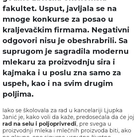
fakultet. Usput, javljala se na
mnoge konkurse za posao u
kraljevačkim firmama. Negativni
odgovori nisu je obeshrabrili. Sa
suprugom je sagradila modernu
mlekaru za proizvodnju sira i
kajmaka i u poslu zna samo za
uspeh, kao i na svim drugim
poljima.
Iako se školovala za rad u kancelariji Ljupka
Janić je, kako voli da kaže, predosećala da će joj
rad na selu i poljoprivredi
, pre svega u
proizvodnji mleka i mlečnih proizvoda biti, ako