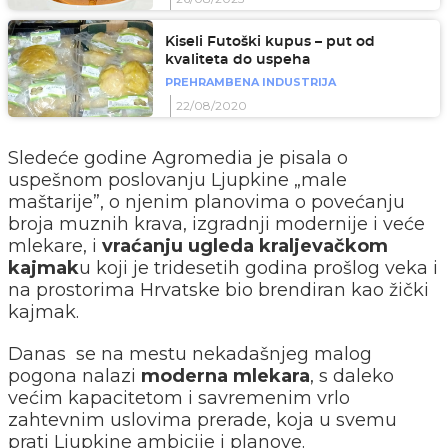
Kiseli Futoški kupus – put od
kvaliteta do uspeha
PREHRAMBENA INDUSTRIJA
22/08/2020
Sledeće godine Agromedia je pisala o
uspešnom poslovanju Ljupkine „male
maštarije”, o njenim planovima o povećanju
broja muznih krava, izgradnji modernije i veće
mlekare, i
vraćanju ugleda kraljevačkom
kajmak
u koji je tridesetih godina prošlog veka i
na prostorima Hrvatske bio brendiran kao žički
kajmak.
Danas se na mestu nekadašnjeg malog
pogona nalazi
moderna mlekara
, s daleko
većim kapacitetom i savremenim vrlo
zahtevnim uslovima prerade, koja u svemu
prati Ljupkine ambicije i planove.