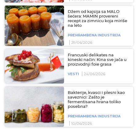
Džem od kajsija sa MALO
šećera: MAMIN provereni
recept za zimnicu koja miriše
na leto
PREHRAMBENA INDUSTRIJA
29/06/2026
Francuski delikates na
kineski način: Kina sve jača u
proizvodnji foie grasa
24/06/2026
VESTI
Bakterije, kvasci i plesni kao
saveznici: Zašto je
fermentisana hrana toliko
posebna?
PREHRAMBENA INDUSTRIJA
10/06/2026