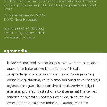
mudrost tradicije i najnovija tehnološka dostignuća. Uhvatite
korak sa promenama, pratite najčitaniji poljoprivredni portal u
Srbiji!
Dr Ivana Ribara 84, VI/26
11070 Novi Beograd
Telefon:
+381 64 1627 353
Email:
info@agromedia.rs
www.agromedia.rs
Agromedia
O nama
Kolačiće upotrebljavamo kako bi ova web stranica radila
Svet poljoprivrede
pravilno te kako bismo bili u stanju vršiti dalja
Marketing usluge
unapređenja stranice sa svrhom poboljšavanja vašeg
korisničkog iskustva, kako bismo personalizovali sadržaj i
Tražimo saradnike
oglase, omogućili funkcionalnost društvenih medija i
analizirali promet. Nastavkom korištenja naših internet
Kontakt
stranica prihvatate upotrebu kolačića. “Prihvati sve”,
znači da prihvatate sve kolačiće. Takođe, možete
Kontakt