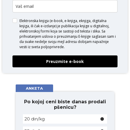
Elektronska knjiga (e-book, e-knjiga, eknjiga, digitalna
knjiga, ili čak e-izdanje) je publikacija knjige u digitalnoj,
elektronskoj formi koja se sastoji od teksta i slika. Sa
prihvatanjem uslova o
preuzimanju E-knjige
saglasan sam i
da svake nedelje svoju mejl adresu dobijam najvažnije
vesti iz sveta poljoprivrede.
Preuzmite e-book
ANKETA
Po kojoj ceni biste danas prodali
pšenicu?
20 din/kg