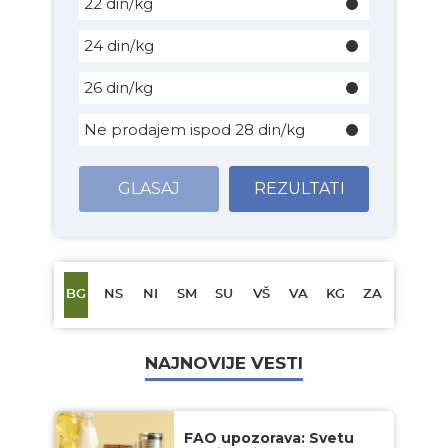
22 din/kg
24 din/kg
26 din/kg
Ne prodajem ispod 28 din/kg
GLASAJ
REZULTATI
BG
NS
NI
SM
SU
VŠ
VA
KG
ZA
NAJNOVIJE VESTI
FAO upozorava: Svetu