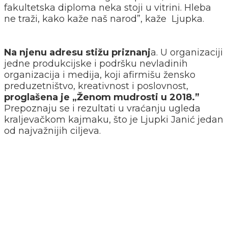
fakultetska diploma neka stoji u vitrini. Hleba
ne traži, kako kaže naš narod”, kaže Ljupka.
Na njenu adresu stižu priznanj
a. U organizaciji
jedne produkcijske i podršku nevladinih
organizacija i medija, koji afirmišu žensko
preduzetništvo, kreativnost i poslovnost,
proglašena je „Ženom mudrosti u 2018.”
Prepoznaju se i rezultati u vraćanju ugleda
kraljevačkom kajmaku, što je Ljupki Janić jedan
od najvažnijih ciljeva.