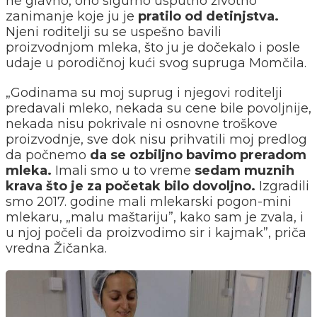
ne glavno, ono sigurno usputno životno
zanimanje koje ju je
pratilo od detinjstva.
Njeni roditelji su se uspešno bavili
proizvodnjom mleka, što ju je dočekalo i posle
udaje u porodičnoj kući svog supruga Momčila.
„Godinama su moj suprug i njegovi roditelji
predavali mleko, nekada su cene bile povoljnije,
nekada nisu pokrivale ni osnovne troškove
proizvodnje, sve dok nisu prihvatili moj predlog
da počnemo
da se ozbiljno bavimo preradom
mleka.
Imali smo u to vreme
sedam muznih
krava što je za početak bilo dovoljno.
Izgradili
smo 2017. godine mali mlekarski pogon-mini
mlekaru, „malu maštariju”, kako sam je zvala, i
u njoj počeli da proizvodimo sir i kajmak”, priča
vredna Žičanka.