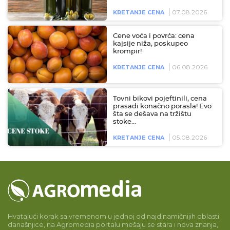
07.08.2026
KRETANJE CENA
Cene voća i povrća: cena
kajsije niža, poskupeo
krompir!
06.08.2026
KRETANJE CENA
Tovni bikovi pojeftinili, cena
prasadi konačno porasla! Evo
šta se dešava na tržištu
stoke…
05.08.2026
KRETANJE CENA
Hvatajući korak sa vremenom u jednoj od najdinamičnijih oblasti
današnjice, na Agromedia portalu mešaju se stara i nova znanja,