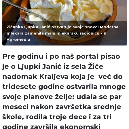
Žičanka Ljupka Janić ostvaruje svoje snove: Moderna
mlekara zamenila malu mlekarsku radionicu - ©
Agromedia
Pre godinu i po naš portal pisao
je o Ljupki Janić iz sela Žiče
nadomak Kraljeva koja je već do
tridesete godine ostvarila mnoge
svoje planove želje: udala se par
meseci nakon završetka srednje
škole, rodila troje dece i za tri
godine završila ekonomski