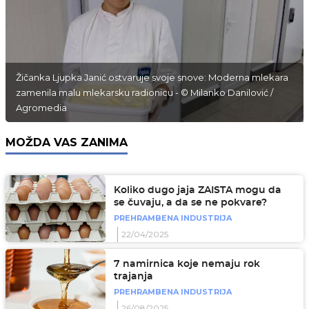
Žičanka Ljupka Janić ostvaruje svoje snove: Moderna mlekara
zamenila malu mlekarsku radionicu - © Milanko Danilović /
Agromedia
MOŽDA VAS ZANIMA
Koliko dugo jaja ZAISTA mogu da
se čuvaju, a da se ne pokvare?
PREHRAMBENA INDUSTRIJA
22/04/2025
7 namirnica koje nemaju rok
trajanja
PREHRAMBENA INDUSTRIJA
26/08/2025