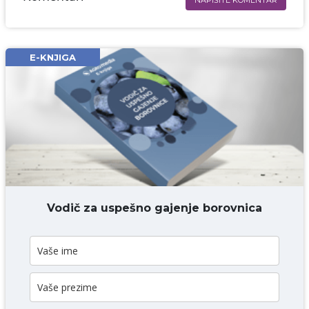
NAPIŠITE KOMENTAR
Ime i prezime* obavezno
Email* obavezno
E-KNJIGA
Komentar* obavezno
DODAJ KOMENTAR
Vodič za uspešno gajenje borovnica