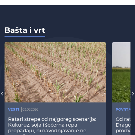
Bašta i vrt
VESTI
03.08.2026
POVRTAR
Ratari strepe od najgoreg scenarija:
Od rata
Kukuruz, soja i šećerna repa
Dragomi
propadaju, ni navodnjavanje ne
proizvo