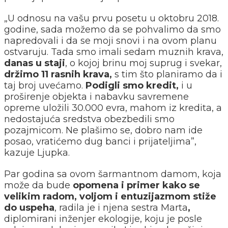
„U odnosu na vašu prvu posetu u oktobru 2018.
godine, sada možemo da se pohvalimo da smo
napredovali i da se moji snovi i na ovom planu
ostvaruju. Tada smo imali sedam muznih krava,
danas u staji
, o kojoj brinu moj suprug i svekar,
držimo 11 rasnih krava,
s tim što planiramo da i
taj broj uvećamo.
Podigli smo kredit,
i u
proširenje objekta i nabavku savremene
opreme uložili 30.000 evra, mahom iz kredita, a
nedostajuća sredstva obezbedili smo
pozajmicom. Ne plašimo se, dobro nam ide
posao, vratićemo dug banci i prijateljima”,
kazuje Ljupka.
Par godina sa ovom šarmantnom damom, koja
može da bude
opomena i primer kako se
velikim radom, voljom i entuzijazmom stiže
do uspeha
, radila je i njena sestra Marta
,
diplomirani inženjer ekologije, koju je posle