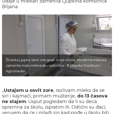
udaje u mlekari zamenila Ljupkina komšinica
Biljana.
Žičanka Ljupka Janić ostvaruje svoje snove: Moderna mlekara
zamenila malu mlekarsku radionicu - © Milanko Danilović /
Agromedia
„
Ustajem u osvit zore
, razlivam mleko da se
siri i kajmači, primam mušterije,
do 13 časova
ne stajem
. Usput pogledam da li su deca
spremna za školu, ispratim ih. Odlični su đaci,
verujem da će i mlađi sin kad pođe u školu biti