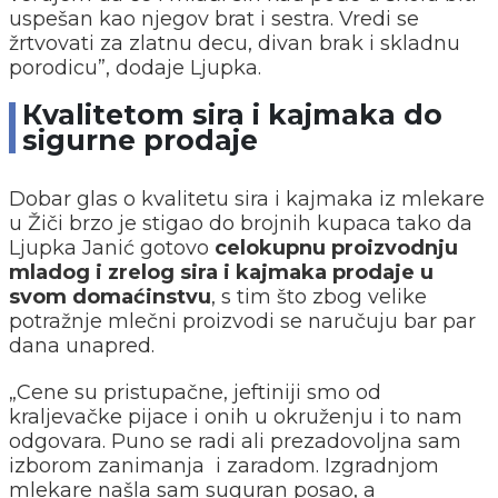
uspešan kao njegov brat i sestra. Vredi se
žrtvovati za zlatnu decu, divan brak i skladnu
porodicu”, dodaje Ljupka.
Кvalitetom sira i kajmaka do
sigurne prodaje
Dobar glas o kvalitetu sira i kajmaka iz mlekare
u Žiči brzo je stigao do brojnih kupaca tako da
Ljupka Janić gotovo
celokupnu proizvodnju
mladog i zrelog sira i kajmaka prodaje u
svom domaćinstvu
, s tim što zbog velike
potražnje mlečni proizvodi se naručuju bar par
dana unapred.
„Cene su pristupačne, jeftiniji smo od
kraljevačke pijace i onih u okruženju i to nam
odgovara. Puno se radi ali prezadovoljna sam
izborom zanimanja i zaradom. Izgradnjom
mlekare našla sam suguran posao, a