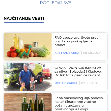
POGLEDAJ SVE
NAJČITANIJE VESTI
FAO upozorava: Svetu preti
novi talas poskupljenja
hrane!
08.08.2026
KRETANJE CENA
CLAAS EVION 430 ISKUSTVA
sa njive | Epizoda 2 | Kladovo:
Do 160 tona pšenice za dan!
07.08.2026
MEHANIZACIJA
Cena maslinovog ulja ponovo
raste? Ekstremne vrućine i
požari ugrožavaju
proizvodnju u Evropi