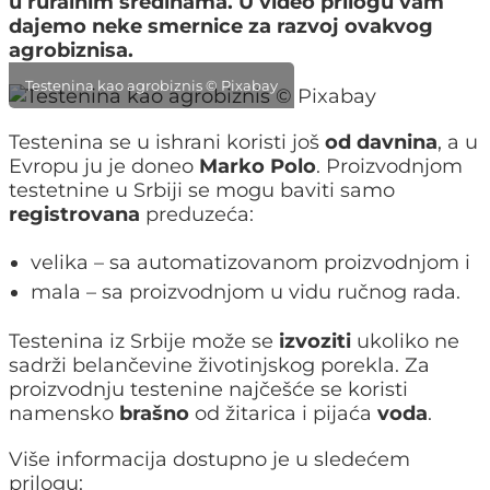
u ruralnim sredinama. U video prilogu vam
dajemo neke smernice za razvoj ovakvog
agrobiznisa.
Testenina kao agrobiznis © Pixabay
Testenina se u ishrani koristi još
od davnina
, a u
Evropu ju je doneo
Marko Polo
. Proizvodnjom
testetnine u Srbiji se mogu baviti samo
registrovana
preduzeća:
velika – sa automatizovanom proizvodnjom i
mala – sa proizvodnjom u vidu ručnog rada.
Testenina iz Srbije može se
izvoziti
ukoliko ne
sadrži belančevine životinjskog porekla. Za
proizvodnju testenine najčešće se koristi
namensko
brašno
od žitarica i pijaća
voda
.
Više informacija dostupno je u sledećem
prilogu: