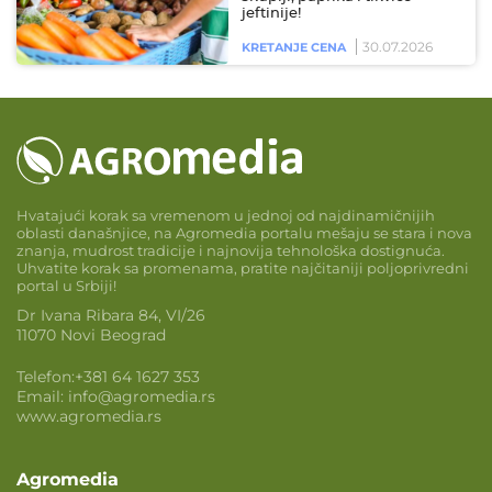
jeftinije!
30.07.2026
KRETANJE CENA
Hvatajući korak sa vremenom u jednoj od najdinamičnijih
oblasti današnjice, na Agromedia portalu mešaju se stara i nova
znanja, mudrost tradicije i najnovija tehnološka dostignuća.
Uhvatite korak sa promenama, pratite najčitaniji poljoprivredni
portal u Srbiji!
Dr Ivana Ribara 84, VI/26
11070 Novi Beograd
Telefon:
+381 64 1627 353
Email:
info@agromedia.rs
www.agromedia.rs
Agromedia