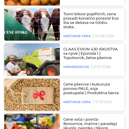
Tovni bikovi pojeftinili, cena
prasadi konačno porasla! Evo
šta se dešava na tržištu
stoke…
05.08.2026
KRETANJE CENA
CLAAS EVION 430 ISKUSTVA
sa njive | Epizoda 1 |
Topolovnik, žetva pšenice
31.07.2026
MEHANIZACIJA
Cene pšenice i kukuruza
ponovo PALE, soja
poskupela! | Produktna berza
31.07.2026
KRETANJE CENA
Cene voća i povrća:
Borovnice, maline i paradajz
skuplji, paprika i tikvice