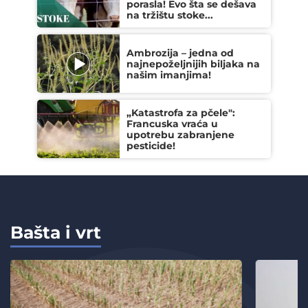
porasla! Evo šta se dešava
na tržištu stoke...
Ambrozija – jedna od
najnepoželjnijih biljaka na
našim imanjima!
„Katastrofa za pčele":
Francuska vraća u
upotrebu zabranjene
pesticide!
Bašta i vrt