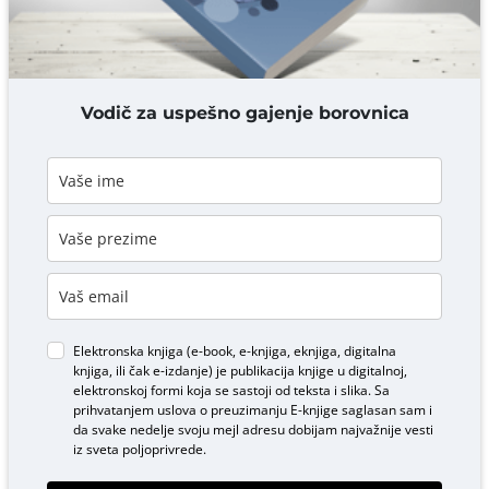
DODAJ KOMENTAR
Vodič za uspešno gajenje borovnica
Elektronska knjiga (e-book, e-knjiga, eknjiga, digitalna
knjiga, ili čak e-izdanje) je publikacija knjige u digitalnoj,
elektronskoj formi koja se sastoji od teksta i slika. Sa
prihvatanjem uslova o
preuzimanju E-knjige
saglasan sam i
da svake nedelje svoju mejl adresu dobijam najvažnije vesti
iz sveta poljoprivrede.