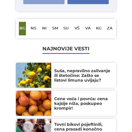
BG
NS
NI
SM
SU
VŠ
VA
KG
ZA
NAJNOVIJE VESTI
Suša, nepravilno zalivanje
ili štetočine: Zašto se
listovi limuna uvijaju?
Cene voća i povrća: cena
kajsije niža, poskupeo
krompir!
Tovni bikovi pojeftinili,
cena prasadi konačno