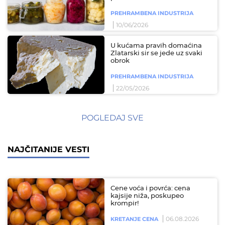
PREHRAMBENA INDUSTRIJA
10/06/2026
U kućama pravih domaćina
Zlatarski sir se jede uz svaki
obrok
PREHRAMBENA INDUSTRIJA
22/05/2026
POGLEDAJ SVE
NAJČITANIJE VESTI
Cene voća i povrća: cena
kajsije niža, poskupeo
krompir!
06.08.2026
KRETANJE CENA