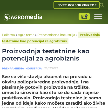
SVET POLJOPRIVREDE
Početna
»
Agro teme
»
Prehrambena industrija
»
Proizvodnja
testetnine kao potencijal za agrobiznis
Proizvodnja testetnine kao
potencijal za agrobiznis
26/12/2022
PREHRAMBENA INDUSTRIJA
Sve se više stavlja akcenat na preradu u
okviru poljoprivredne proizvodnje, i na
plasiranje gotovih proizvoda na tržište,
umesto sirovina kao što se do sada najviše
praktikovalo. Proizvodnja testenine je samo
jedna od ideja kako možete zaraditi ako živite