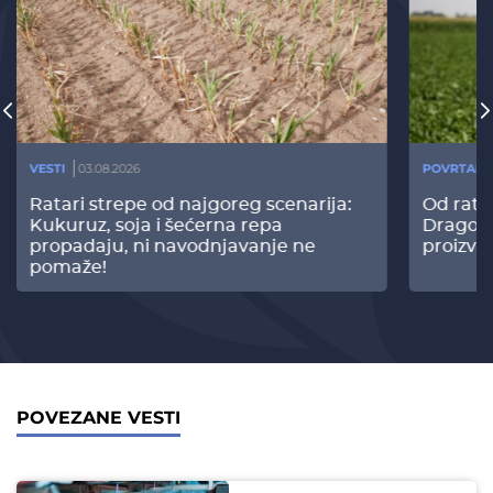
VESTI
03.08.2026
POVRTARS
Ratari strepe od najgoreg scenarija:
Od rata
Kukuruz, soja i šećerna repa
Dragomi
propadaju, ni navodnjavanje ne
proizvo
pomaže!
POVEZANE VESTI