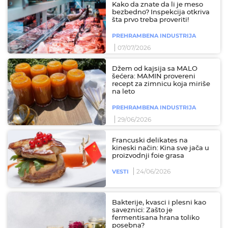
Kako da znate da li je meso
bezbedno? Inspekcija otkriva
šta prvo treba proveriti!
PREHRAMBENA INDUSTRIJA
07/07/2026
Džem od kajsija sa MALO
šećera: MAMIN provereni
recept za zimnicu koja miriše
na leto
PREHRAMBENA INDUSTRIJA
29/06/2026
Francuski delikates na
kineski način: Kina sve jača u
proizvodnji foie grasa
24/06/2026
VESTI
Bakterije, kvasci i plesni kao
saveznici: Zašto je
fermentisana hrana toliko
posebna?