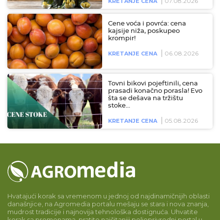
07.08.2026
KRETANJE CENA
Cene voća i povrća: cena
kajsije niža, poskupeo
krompir!
06.08.2026
KRETANJE CENA
Tovni bikovi pojeftinili, cena
prasadi konačno porasla! Evo
šta se dešava na tržištu
stoke…
05.08.2026
KRETANJE CENA
Hvatajući korak sa vremenom u jednoj od najdinamičnijih oblasti
današnjice, na Agromedia portalu mešaju se stara i nova znanja,
mudrost tradicije i najnovija tehnološka dostignuća. Uhvatite
korak sa promenama, pratite najčitaniji poljoprivredni portal u