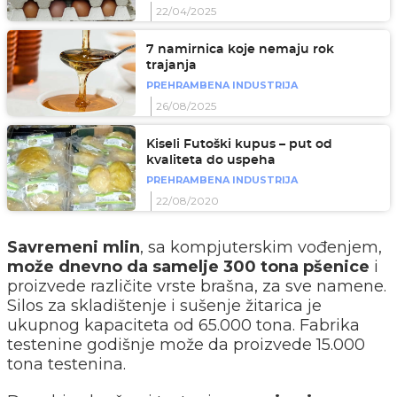
22/04/2025
7 namirnica koje nemaju rok
trajanja
PREHRAMBENA INDUSTRIJA
26/08/2025
Kiseli Futoški kupus – put od
kvaliteta do uspeha
PREHRAMBENA INDUSTRIJA
22/08/2020
Savremeni mlin
, sa kompjuterskim vođenjem,
može dnevno da samelje 300 tona pšenice
i
proizvede različite vrste brašna, za sve namene.
Silos za skladištenje i sušenje žitarica je
ukupnog kapaciteta od 65.000 tona. Fabrika
testenine godišnje može da proizvede 15.000
tona testenina.