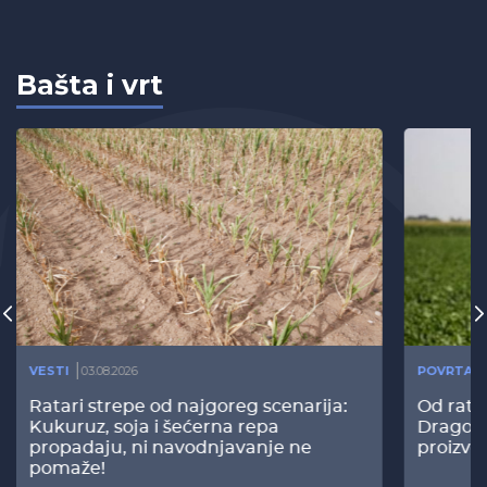
Bašta i vrt
VESTI
03.08.2026
POVRTAR
Ratari strepe od najgoreg scenarija:
Od rata
Kukuruz, soja i šećerna repa
Dragomi
propadaju, ni navodnjavanje ne
proizvo
pomaže!