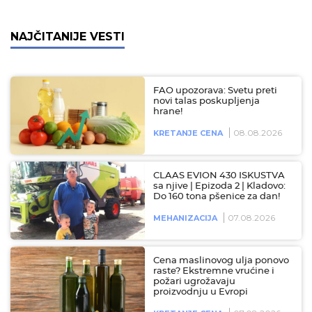
NAJČITANIJE VESTI
FAO upozorava: Svetu preti
novi talas poskupljenja
hrane!
08.08.2026
KRETANJE CENA
CLAAS EVION 430 ISKUSTVA
sa njive | Epizoda 2 | Kladovo:
Do 160 tona pšenice za dan!
07.08.2026
MEHANIZACIJA
Cena maslinovog ulja ponovo
raste? Ekstremne vrućine i
požari ugrožavaju
proizvodnju u Evropi