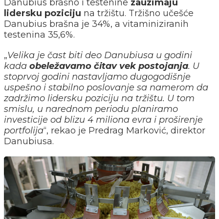
Danubius brašno i testenine
zauzimaju
lidersku poziciju
na tržištu. Tržišno učešće
Danubius brašna je 34%, a vitaminiziranih
testenina 35,6%.
„
Velika je čast biti deo Danubiusa u godini
kada
obeležavamo čitav vek postojanja
. U
stoprvoj godini nastavljamo dugogodišnje
uspešno i stabilno poslovanje sa namerom da
zadržimo lidersku poziciju na tržištu. U tom
smislu, u narednom periodu planiramo
investicije od blizu 4 miliona evra i proširenje
portfolija
“, rekao je Predrag Marković, direktor
Danubiusa.