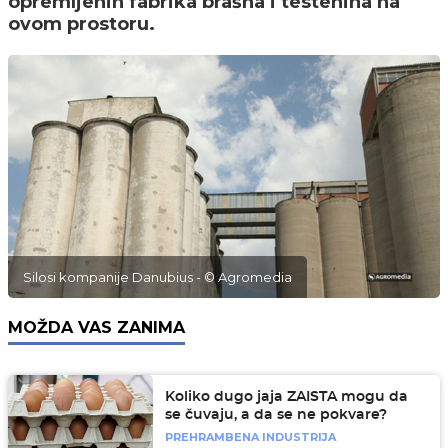
opremljenih fabrika brašna i testenina na
ovom prostoru.
Silosi kompanije Danubius - © Agromedia
MOŽDA VAS ZANIMA
Koliko dugo jaja ZAISTA mogu da
se čuvaju, a da se ne pokvare?
PREHRAMBENA INDUSTRIJA