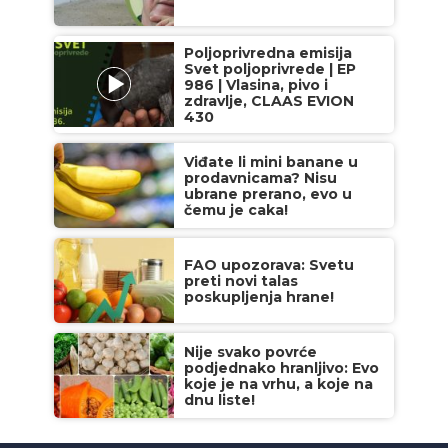
Poljoprivredna emisija
Svet poljoprivrede | EP
986 | Vlasina, pivo i
zdravlje, CLAAS EVION
430
Viđate li mini banane u
prodavnicama? Nisu
ubrane prerano, evo u
čemu je caka!
FAO upozorava: Svetu
preti novi talas
poskupljenja hrane!
Nije svako povrće
podjednako hranljivo: Evo
koje je na vrhu, a koje na
dnu liste!