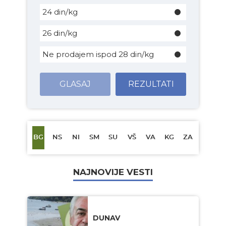
24 din/kg
26 din/kg
Ne prodajem ispod 28 din/kg
GLASAJ
REZULTATI
BG
NS
NI
SM
SU
VŠ
VA
KG
ZA
NAJNOVIJE VESTI
DUNAV