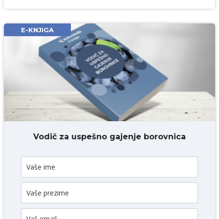
Ime i prezime* obavezno
Email* obavezno
E-KNJIGA
Komentar* obavezno
DODAJ KOMENTAR
Vodič za uspešno gajenje borovnica