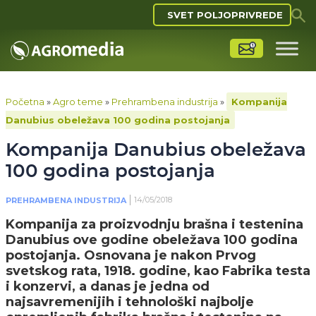
SVET POLJOPRIVREDE
Početna
»
Agro teme
»
Prehrambena industrija
»
Kompanija
Danubius obeležava 100 godina postojanja
Kompanija Danubius obeležava
100 godina postojanja
14/05/2018
PREHRAMBENA INDUSTRIJA
Kompanija za proizvodnju brašna i testenina
Danubius ove godine obeležava 100 godina
postojanja. Osnovana je nakon Prvog
svetskog rata, 1918. godine, kao Fabrika testa
i konzervi, a danas je jedna od
najsavremenijih i tehnološki najbolje