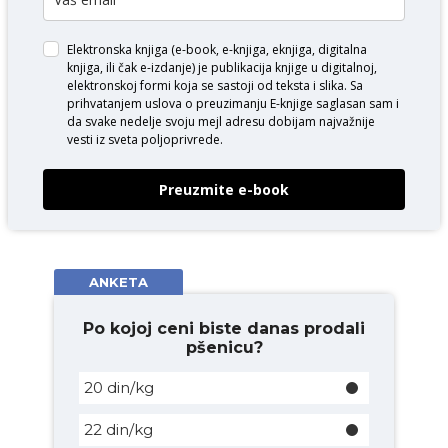
Elektronska knjiga (e-book, e-knjiga, eknjiga, digitalna
knjiga, ili čak e-izdanje) je publikacija knjige u digitalnoj,
elektronskoj formi koja se sastoji od teksta i slika. Sa
prihvatanjem uslova o
preuzimanju E-knjige
saglasan sam i
da svake nedelje svoju mejl adresu dobijam najvažnije
vesti iz sveta poljoprivrede.
Preuzmite e-book
ANKETA
Po kojoj ceni biste danas prodali
pšenicu?
20 din/kg
22 din/kg