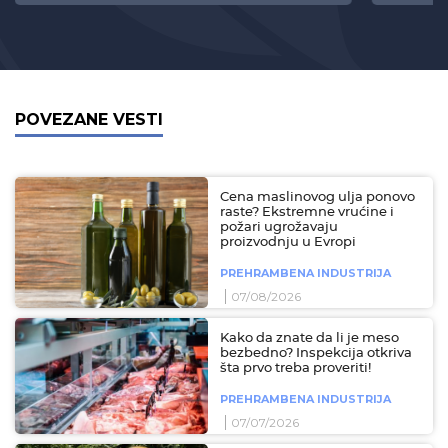
POVEZANE VESTI
Cena maslinovog ulja ponovo
raste? Ekstremne vrućine i
požari ugrožavaju
proizvodnju u Evropi
PREHRAMBENA INDUSTRIJA
07/08/2026
Kako da znate da li je meso
bezbedno? Inspekcija otkriva
šta prvo treba proveriti!
PREHRAMBENA INDUSTRIJA
07/07/2026