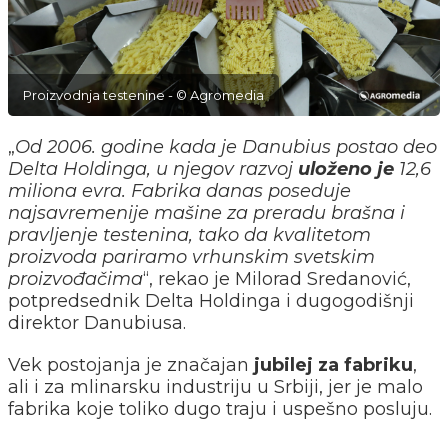
Proizvodnja testenine - © Agromedia
„
Od 2006. godine kada je Danubius postao deo
Delta Holdinga, u njegov razvoj
uloženo je
12,6
miliona evra. Fabrika danas poseduje
najsavremenije mašine za preradu brašna i
pravljenje testenina, tako da kvalitetom
proizvoda pariramo vrhunskim svetskim
proizvođačima
“, rekao je Milorad Sredanović,
potpredsednik Delta Holdinga i dugogodišnji
direktor Danubiusa.
Vek postojanja je značajan
jubilej za fabriku
,
ali i za mlinarsku industriju u Srbiji, jer je malo
fabrika koje toliko dugo traju i uspešno posluju.