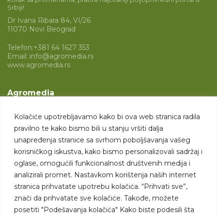
Srbiji!
Dr Ivana Ribara 84, VI/26
11070 Novi Beograd
Telefon:
+381 64 1627 353
Email:
info@agromedia.rs
www.agromedia.rs
Agromedia
O nama
Kolačiće upotrebljavamo kako bi ova web stranica radila
Svet poljoprivrede
pravilno te kako bismo bili u stanju vršiti dalja
Marketing usluge
unapređenja stranice sa svrhom poboljšavanja vašeg
korisničkog iskustva, kako bismo personalizovali sadržaj i
Tražimo saradnike
oglase, omogućili funkcionalnost društvenih medija i
analizirali promet. Nastavkom korištenja naših internet
Kontakt
stranica prihvatate upotrebu kolačića. “Prihvati sve”,
znači da prihvatate sve kolačiće. Takođe, možete
Kontakt
posetiti "Podešavanja kolačića" Kako biste podesili šta