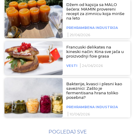
Džem od kajsija sa MALO
šećera: MAMIN provereni
recept za zimnicu koja miriše
na leto
PREHRAMBENA INDUSTRIJA
29/06/2026
Francuski delikates na
kineski način: Kina sve jača u
proizvodnji foie grasa
24/06/2026
VESTI
Bakterije, kvasci i plesni kao
saveznici: Zašto je
fermentisana hrana toliko
posebna?
PREHRAMBENA INDUSTRIJA
10/06/2026
POGLEDAJ SVE