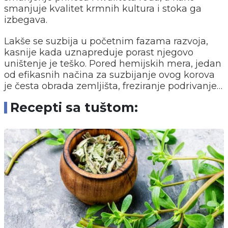
smanjuje kvalitet krmnih kultura i stoka ga
izbegava.
Lakše se suzbija u početnim fazama razvoja,
kasnije kada uznapreduje porast njegovo
uništenje je teško. Pored hemijskih mera, jedan
od efikasnih načina za suzbijanje ovog korova
je česta obrada zemljišta, freziranje podrivanje…
Recepti sa tuštom: