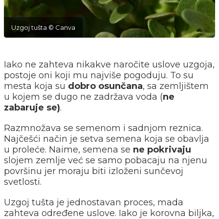
Uzgoj tušta © Canva
Iako ne zahteva nikakve naročite uslove uzgoja,
postoje oni koji mu najviše pogoduju. To su
mesta koja su
dobro osunčana
, sa zemljištem
u kojem se dugo ne zadržava voda (
ne
zabaruje se)
.
Razmnožava se semenom i sadnjom reznica.
Najčešći način je setva semena koja se obavlja
u proleće. Naime, semena se
ne pokrivaju
slojem zemlje već se samo pobacaju na njenu
površinu jer moraju biti izloženi sunčevoj
svetlosti.
Uzgoj tušta je jednostavan proces, mada
zahteva određene uslove. Iako je korovna biljka,