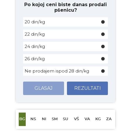
Po kojoj ceni biste danas prodali
pšenicu?
20 din/kg
22 din/kg
24 din/kg
26 din/kg
Ne prodajem ispod 28 din/kg
GLASAJ
REZULTATI
BG
NS
NI
SM
SU
VŠ
VA
KG
ZA