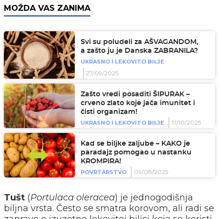
MOŽDA VAS ZANIMA
Svi su poludeli za AŠVAGANDOM,
a zašto ju je Danska ZABRANILA?
UKRASNO I LEKOVITO BILJE
27/09/2025
Zašto vredi posaditi ŠIPURAK –
crveno zlato koje jača imunitet i
čisti organizam!
17/10/2025
UKRASNO I LEKOVITO BILJE
Kad se biljke zaljube – KAKO je
paradajz pomogao u nastanku
KROMPIRA!
09/08/2025
POVRTARSTVO
Tušt
(
Portulaca oleracea
) je jednogodišnja
biljna vrsta. Često se smatra korovom, ali radi se
zapravo o izuzetno lekovitoj biljci koja se koristi