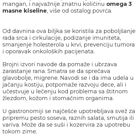
mangan, i najvažnije znatnu količinu
omega 3
masne kiseline
, više od ostalog povrća.
Od davnina ova biljka se koristila za poboljšanje
rada srca i cirkulacije, podizanje imuniteta,
smanjenje holesterola u krvi, prevenciju tumora
i oporavak onkoloških pacijenata.
Brojni izvori navode da pomaže i ubrzava
zarastanje rana. Smatra se da sprečava
glavobolje, migrene. Navodi se i da ima udela u
jačanju kostiju, potpomaže razvoju dece, ali i
učestvuje u lečenju kod problema sa štitnom
žlezdom, kožom i stomačnim organima.
U gastronomiji se najčešće upotrebljava svež za
pripremu pesto soseva, raznih salata, smutija ili
variva. Može da se suši i kozervira za upotrebu
tokom zime.