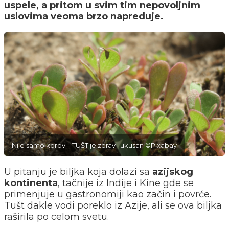
uspele, a pritom u svim tim nepovoljnim
uslovima veoma brzo napreduje.
Nije samo korov – TUŠT je zdrav i ukusan ©Pixabay
U pitanju je biljka koja dolazi sa
azijskog
kontinenta
, tačnije iz Indije i Kine gde se
primenjuje u gastronomiji kao začin i povrće.
Tušt dakle vodi poreklo iz Azije, ali se ova biljka
raširila po celom svetu.