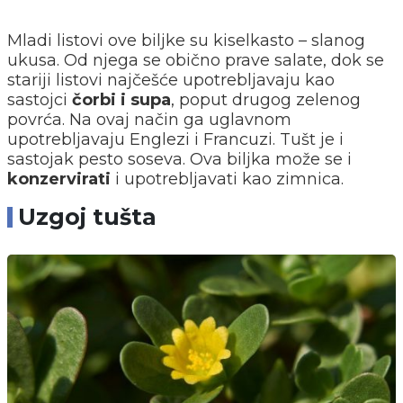
Mladi listovi ove biljke su kiselkasto – slanog
ukusa. Od njega se obično prave salate, dok se
stariji listovi najčešće upotrebljavaju kao
sastojci
čorbi i supa
, poput drugog zelenog
povrća. Na ovaj način ga uglavnom
upotrebljavaju Englezi i Francuzi. Tušt je i
sastojak pesto soseva. Ova biljka može se i
konzervirati
i upotrebljavati kao zimnica.
Uzgoj tušta