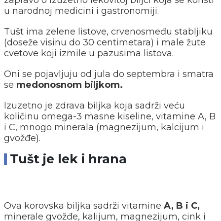
u narodnoj medicini i gastronomiji.
Tušt ima zelene listove, crvenosmeđu stabljiku
(doseže visinu do 30 centimetara) i male žute
cvetove koji izmile u pazusima listova.
Oni se pojavljuju od jula do septembra i smatra
se
medonosnom biljkom.
Izuzetno je zdrava biljka koja sadrži veću
količinu omega-3 masne kiseline, vitamine A, B
i C, mnogo minerala (magnezijum, kalcijum i
gvožđe).
Tušt je lek i hrana
Ova korovska biljka sadrži vitamine
A, B i C,
minerale gvožđe, kalijum, magnezijum, cink i