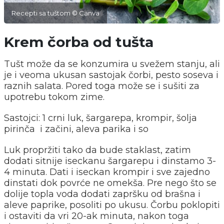
Recepti sa tuštom © Canva
Krem čorba od tušta
Tušt može da se konzumira u svežem stanju, ali
je i veoma ukusan sastojak čorbi, pesto soseva i
raznih salata. Pored toga može se i sušiti za
upotrebu tokom zime.
Sastojci: 1 crni luk, šargarepa, krompir, šolja
pirinča i začini, aleva parika i so
Luk propržiti tako da bude staklast, zatim
dodati sitnije iseckanu šargarepu i dinstamo 3-
4 minuta. Dati i iseckan krompir i sve zajedno
dinstati dok povrće ne omekša. Pre nego što se
dolije topla voda dodati zapršku od brašna i
aleve paprike, posoliti po ukusu. Čorbu poklopiti
i ostaviti da vri 20-ak minuta, nakon toga