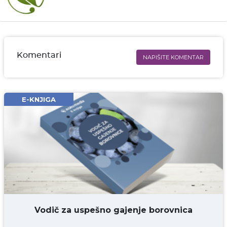
Komentari
NAPIŠITE KOMENTAR
Ime i prezime* obavezno
Email* obavezno
E-KNJIGA
Komentar* obavezno
DODAJ KOMENTAR
Vodič za uspešno gajenje borovnica