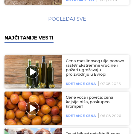
POGLEDAJ SVE
NAJČITANIJE VESTI
Cena maslinovog ulja ponovo
raste? Ekstremne vrućine i
požari ugrožavaju
proizvodnju u Evropi
07.08.2026
KRETANJE CENA
Cene voća i povrća: cena
kajsije niža, poskupeo
krompir!
06.08.2026
KRETANJE CENA