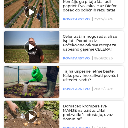
Komšije ga pitaju šta radi
paprici: Evo kako je uz Biofor
došao do odličnih rezultata!
25/07/2026
POVRTARSTVO
Celer traži mnogo rada, ali se
isplati: Porodica iz
Počekovine otkriva recept za
uspešno gajenje CELERA!
19/06/2026
POVRTARSTVO
Tajna uspešne letnje bašte:
Kako pravilno zalivati povrće i
uštedeti vodu?
26/05/2026
POVRTARSTVO
Domaćeg krompira sve
MANJE na tržištu: „Mali
proizvođači odustaju, uvoz
dominira”
11/05/2026
POVRTARSTVO