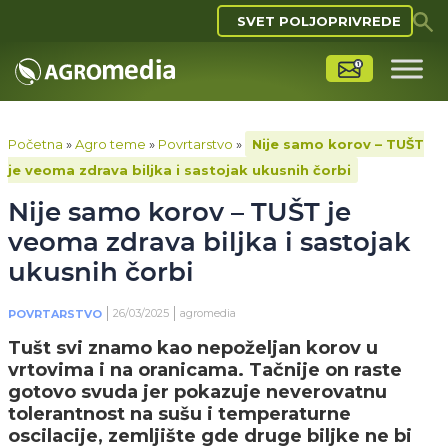
SVET POLJOPRIVREDE
Početna
»
Agro teme
»
Povrtarstvo
»
Nije samo korov – TUŠT
je veoma zdrava biljka i sastojak ukusnih čorbi
Nije samo korov – TUŠT je
veoma zdrava biljka i sastojak
ukusnih čorbi
26/03/2025
agromedia
POVRTARSTVO
Tušt svi znamo kao nepoželjan korov u
vrtovima i na oranicama. Tačnije on raste
gotovo svuda jer pokazuje neverovatnu
tolerantnost na sušu i temperaturne
oscilacije, zemljište gde druge biljke ne bi