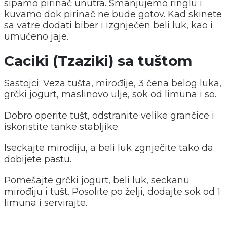
sipamo pirinač unutra. Smanjujemo ringlu i
kuvamo dok pirinač ne bude gotov. Kad skinete
sa vatre dodati biber i izgnječen beli luk, kao i
umućeno jaje.
Caciki (Tzaziki) sa tuštom
Sastojci: Veza tušta, mirođije, 3 čena belog luka,
grčki jogurt, maslinovo ulje, sok od limuna i so.
Dobro operite tušt, odstranite velike grančice i
iskoristite tanke stabljike.
Iseckajte mirođiju, a beli luk zgnječite tako da
dobijete pastu.
Pomešajte grčki jogurt, beli luk, seckanu
mirođiju i tušt. Posolite po želji, dodajte sok od 1
limuna i servirajte.