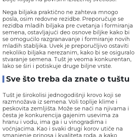
Nega biljaka praktično ne zahteva mnogo
posla, osim redovne rezidbe. Preporučuje se
rezidba mladih biljaka pre cvetanja i formiranja
semena, ostavljajući deo osnove biljke kako bi
se omogućilo razgranavanje i formiranje novih
mladih stabljika. Uvek je preporučljivo ostaviti
nekoliko biljaka nerezanim, kako bi se osiguralo
stvaranje semena. Tušt je veoma konkurentan,
lako se širi i potiskuje druge biljne vrste.
Sve što treba da znate o tuštu
Tušt je širokolisi jednogodišnji krovo koji se
razmnožava iz semena. Voli toplije klime i
peskovita zemljišta. Može se naći na njivama i
česta je konkurencija gajenim usevima za
hranu i vodu, ima ga i u vinogradima i
voćnjacima. Kao i svaki drugi korov utiče na
smanjenje prinosa i kvaliteta roda, a kako