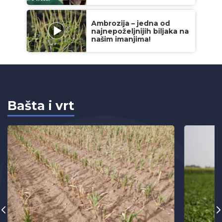
Ambrozija – jedna od
najnepoželjnijih biljaka na
našim imanjima!
Bašta i vrt