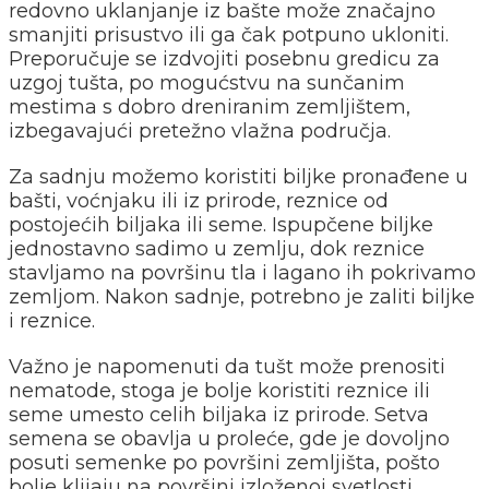
redovno uklanjanje iz bašte može značajno
smanjiti prisustvo ili ga čak potpuno ukloniti.
Preporučuje se izdvojiti posebnu gredicu za
uzgoj tušta, po mogućstvu na sunčanim
mestima s dobro dreniranim zemljištem,
izbegavajući pretežno vlažna područja.
Za sadnju možemo koristiti biljke pronađene u
bašti, voćnjaku ili iz prirode, reznice od
postojećih biljaka ili seme. Ispupčene biljke
jednostavno sadimo u zemlju, dok reznice
stavljamo na površinu tla i lagano ih pokrivamo
zemljom. Nakon sadnje, potrebno je zaliti biljke
i reznice.
Važno je napomenuti da tušt može prenositi
nematode, stoga je bolje koristiti reznice ili
seme umesto celih biljaka iz prirode. Setva
semena se obavlja u proleće, gde je dovoljno
posuti semenke po površini zemljišta, pošto
bolje klijaju na površini izloženoj svetlosti.