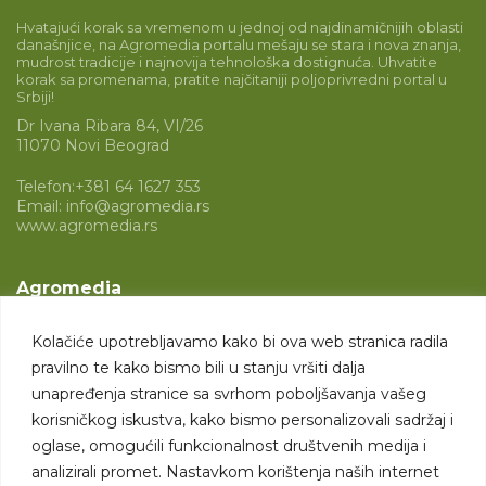
Hvatajući korak sa vremenom u jednoj od najdinamičnijih oblasti
današnjice, na Agromedia portalu mešaju se stara i nova znanja,
mudrost tradicije i najnovija tehnološka dostignuća. Uhvatite
korak sa promenama, pratite najčitaniji poljoprivredni portal u
Srbiji!
Dr Ivana Ribara 84, VI/26
11070 Novi Beograd
Telefon:
+381 64 1627 353
Email:
info@agromedia.rs
www.agromedia.rs
Agromedia
O nama
Kolačiće upotrebljavamo kako bi ova web stranica radila
Svet poljoprivrede
pravilno te kako bismo bili u stanju vršiti dalja
Marketing usluge
unapređenja stranice sa svrhom poboljšavanja vašeg
korisničkog iskustva, kako bismo personalizovali sadržaj i
Tražimo saradnike
oglase, omogućili funkcionalnost društvenih medija i
analizirali promet. Nastavkom korištenja naših internet