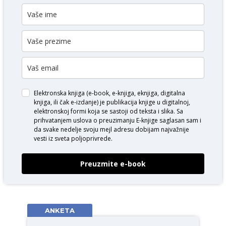
Elektronska knjiga (e-book, e-knjiga, eknjiga, digitalna
knjiga, ili čak e-izdanje) je publikacija knjige u digitalnoj,
elektronskoj formi koja se sastoji od teksta i slika. Sa
prihvatanjem uslova o
preuzimanju E-knjige
saglasan sam i
da svake nedelje svoju mejl adresu dobijam najvažnije
vesti iz sveta poljoprivrede.
Preuzmite e-book
ANKETA