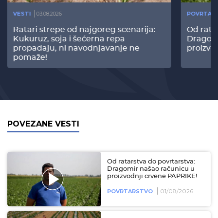
VESTI
03.08.2026
POVRTAR
Ratari strepe od najgoreg scenarija:
Od rata
Kukuruz, soja i šećerna repa
Dragomi
propadaju, ni navodnjavanje ne
proizvo
pomaže!
POVEZANE VESTI
Od ratarstva do povrtarstva:
Dragomir našao računicu u
proizvodnji crvene PAPRIKE!
01/08/2026
POVRTARSTVO