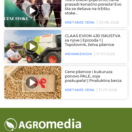
Tovni bikovi pojeftinili, cena
prasadi konačno porasla! Evo
šta se dešava na tržištu
stoke…
05.08.2026
KRETANJE CENA
CLAAS EVION 430 ISKUSTVA
sa njive | Epizoda 1 |
Topolovnik, žetva pšenice
31.07.2026
MEHANIZACIJA
Cene pšenice i kukuruza
ponovo PALE, soja
poskupela! | Produktna berza
31.07.2026
KRETANJE CENA