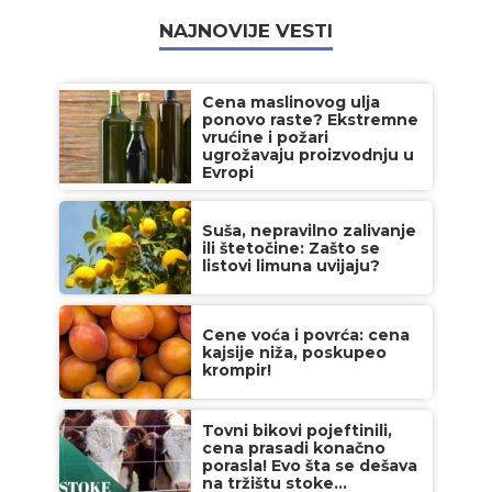
NAJNOVIJE VESTI
Cena maslinovog ulja
ponovo raste? Ekstremne
vrućine i požari
ugrožavaju proizvodnju u
Evropi
Suša, nepravilno zalivanje
ili štetočine: Zašto se
listovi limuna uvijaju?
Cene voća i povrća: cena
kajsije niža, poskupeo
krompir!
Tovni bikovi pojeftinili,
cena prasadi konačno
porasla! Evo šta se dešava
na tržištu stoke...