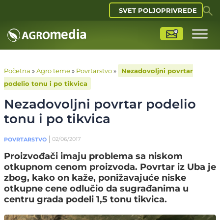
SVET POLJOPRIVREDE
Početna
»
Agro teme
»
Povrtarstvo
»
Nezadovoljni povrtar
podelio tonu i po tikvica
Nezadovoljni povrtar podelio
tonu i po tikvica
02/06/2017
POVRTARSTVO
Proizvođači imaju problema sa niskom
otkupnom cenom proizvoda. Povrtar iz Uba je
zbog, kako on kaže, ponižavajuće niske
otkupne cene odlučio da sugrađanima u
centru grada podeli 1,5 tonu tikvica.