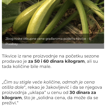
Zbog niske otkupne cene građanima podelio tikvice - ©
Pixabay
Tikvice iz rane proizvodnje na početku sezone
prodavao je
za 50 i 60 dinara kilogram
, ali su
tada količine bile male.
„
Čim su stigle veće količine, odmah je cena
otišla dole
“, rekao je Jakovljević i da se njegova
proizvodnja „uklapa“ u cenu od
30 dinara za
kilogram
, što je „solidna cena, da može da se
preživi.“