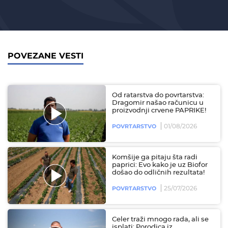
POVEZANE VESTI
Od ratarstva do povrtarstva:
Dragomir našao računicu u
proizvodnji crvene PAPRIKE!
01/08/2026
POVRTARSTVO
Komšije ga pitaju šta radi
paprici: Evo kako je uz Biofor
došao do odličnih rezultata!
25/07/2026
POVRTARSTVO
Celer traži mnogo rada, ali se
isplati: Porodica iz