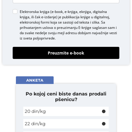
Elektronska knjiga (e-book, e-knjiga, eknjiga, digitalna
knjiga, ili čak e-izdanje) je publikacija knjige u digitalnoj,
elektronskoj formi koja se sastoji od teksta i slika. Sa
prihvatanjem uslova o
preuzimanju E-knjige
saglasan sam i
da svake nedelje svoju mejl adresu dobijam najvažnije vesti
iz sveta poljoprivrede.
Preuzmite e-book
ANKETA
Po kojoj ceni biste danas prodali
pšenicu?
20 din/kg
22 din/kg