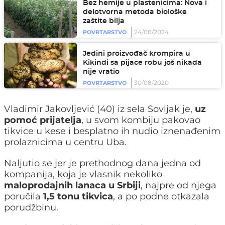
Bez hemije u plastenicima: Nova i
delotvorna metoda biološke
zaštite bilja
24/08/2024
POVRTARSTVO
Jedini proizvođač krompira u
Kikindi sa pijace robu još nikada
nije vratio
30/08/2020
POVRTARSTVO
Vladimir Jakovljević (40) iz sela Sovljak je,
uz
pomoć prijatelja
, u svom kombiju pakovao
tikvice u kese i besplatno ih nudio iznenađenim
prolaznicima u centru Uba.
Naljutio se jer je prethodnog dana jedna od
kompanija, koja je vlasnik nekoliko
maloprodajnih lanaca u Srbiji
, najpre od njega
poručila
1,5 tonu tikvica
, a po podne otkazala
porudžbinu.