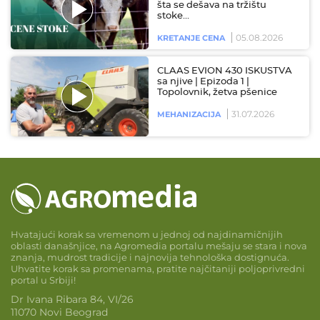
šta se dešava na tržištu
stoke…
05.08.2026
KRETANJE CENA
CLAAS EVION 430 ISKUSTVA
sa njive | Epizoda 1 |
Topolovnik, žetva pšenice
31.07.2026
MEHANIZACIJA
Hvatajući korak sa vremenom u jednoj od najdinamičnijih
oblasti današnjice, na Agromedia portalu mešaju se stara i nova
znanja, mudrost tradicije i najnovija tehnološka dostignuća.
Uhvatite korak sa promenama, pratite najčitaniji poljoprivredni
portal u Srbiji!
Dr Ivana Ribara 84, VI/26
11070 Novi Beograd