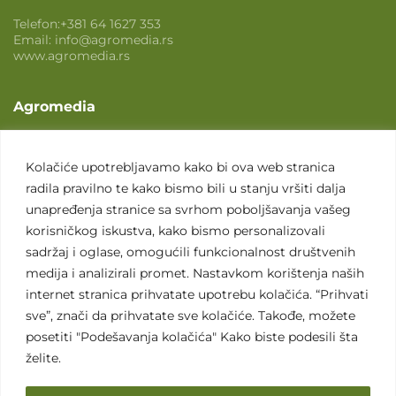
Telefon:
+381 64 1627 353
Email:
info@agromedia.rs
www.agromedia.rs
Agromedia
O nama
Svet poljoprivrede
Kolačiće upotrebljavamo kako bi ova web stranica
radila pravilno te kako bismo bili u stanju vršiti dalja
Marketing usluge
unapređenja stranice sa svrhom poboljšavanja vašeg
Tražimo saradnike
korisničkog iskustva, kako bismo personalizovali
sadržaj i oglase, omogućili funkcionalnost društvenih
Kontakt
medija i analizirali promet. Nastavkom korištenja naših
internet stranica prihvatate upotrebu kolačića. “Prihvati
Kontakt
sve”, znači da prihvatate sve kolačiće. Takođe, možete
posetiti "Podešavanja kolačića" Kako biste podesili šta
želite.