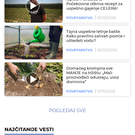
Počekovine otkriva recept za
uspešno gajenje CELERA!
19/06/2026
POVRTARSTVO
Tajna uspešne letnje bašte:
Kako pravilno zalivati povrće i
uštedeti vodu?
26/05/2026
POVRTARSTVO
Domaćeg krompira sve
MANJE na tržištu: „Mali
proizvođači odustaju, uvoz
dominira”
11/05/2026
POVRTARSTVO
POGLEDAJ SVE
NAJČITANIJE VESTI