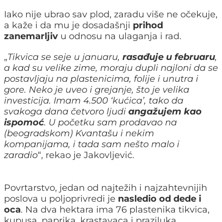
Iako nije ubrao sav plod, zaradu više ne očekuje,
a kaže i da mu je dosadašnji
prihod
zanemarljiv
u odnosu na ulaganja i rad.
„
Tikvica se seje u januaru,
rasađuje u februaru
,
a kad su velike zime, moraju dupli najloni da se
postavljaju na plastenicima, folije i unutra i
gore. Neko je uveo i grejanje, što je velika
investicija. Imam 4.500 ‘kućica’, tako da
svakoga dana četvoro ljudi
angažujem kao
ispomoć
. U početku sam prodavao na
(beogradskom) Kvantašu i nekim
kompanijama, i tada sam nešto malo i
zaradio
“, rekao je Jakovljević.
Povrtarstvo, jedan od najtežih i najzahtevnijih
poslova u poljoprivredi je
nasledio od dede i
oca
. Na dva hektara ima 76 plastenika tikvica,
kupusa, paprika, krastavaca i praziluka.