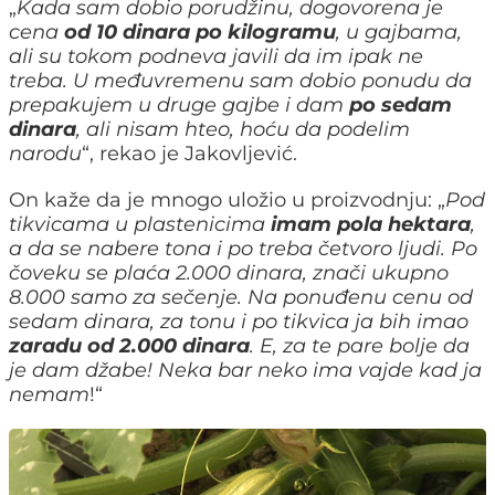
„
Kada sam dobio porudžinu, dogovorena je
cena
od 10 dinara po kilogramu
, u gajbama,
ali su tokom podneva javili da im ipak ne
treba. U međuvremenu sam dobio ponudu da
prepakujem u druge gajbe i dam
po sedam
dinara
, ali nisam hteo, hoću da podelim
narodu
“, rekao je Jakovljević.
On kaže da je mnogo uložio u proizvodnju: „
Pod
tikvicama u plastenicima
imam pola hektara
,
a da se nabere tona i po treba četvoro ljudi. Po
čoveku se plaća 2.000 dinara, znači ukupno
8.000 samo za sečenje. Na ponuđenu cenu od
sedam dinara, za tonu i po tikvica ja bih imao
zaradu od 2.000 dinara
. E, za te pare bolje da
je dam džabe! Neka bar neko ima vajde kad ja
nemam
!“