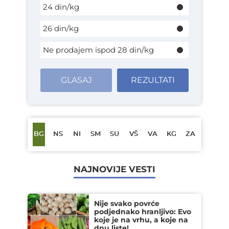
24 din/kg
26 din/kg
Ne prodajem ispod 28 din/kg
GLASAJ
REZULTATI
BG
NS
NI
SM
SU
VŠ
VA
KG
ZA
NAJNOVIJE VESTI
Nije svako povrće
podjednako hranljivo: Evo
koje je na vrhu, a koje na
dnu liste!