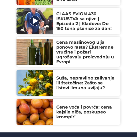
CLAAS EVION 430
ISKUSTVA sa njive |
Epizoda 2 | Kladovo: Do
160 tona pšenice za dan!
Cena maslinovog ulja
ponovo raste? Ekstremne
vrućine i požari
ugrožavaju proizvodnju u
Evropi
Suša, nepravilno zalivanje
ili štetočine: Zašto se
listovi limuna uvijaju?
Cene voća i povrća: cena
kajsije niža, poskupeo
krompir!