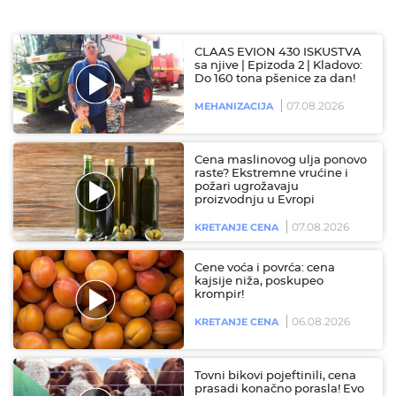
CLAAS EVION 430 ISKUSTVA
sa njive | Epizoda 2 | Kladovo:
Do 160 tona pšenice za dan!
07.08.2026
MEHANIZACIJA
Cena maslinovog ulja ponovo
raste? Ekstremne vrućine i
požari ugrožavaju
proizvodnju u Evropi
07.08.2026
KRETANJE CENA
Cene voća i povrća: cena
kajsije niža, poskupeo
krompir!
06.08.2026
KRETANJE CENA
Tovni bikovi pojeftinili, cena
prasadi konačno porasla! Evo