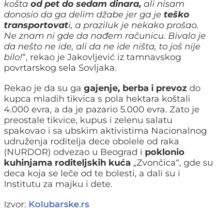
košta
od pet do sedam dinara,
ali nisam
donosio da ga delim džabe jer ga je
teško
transportovat
i, a praziluk je nekako prošao.
Ne znam ni gde da nađem računicu. Bivalo je
da nešto ne ide, ali da ne ide ništa, to još nije
bilo!
“, rekao je Jakovljević iz tamnavskog
povrtarskog sela Sovljaka.
Rekao je da su ga
gajenje, berba i prevoz
do
kupca mladih tikvica s pola hektara koštali
4.000 evra, a da je pazario 5.000 evra. Zato je
preostale tikvice, kupus i zelenu salatu
spakovao i sa ubskim aktivistima Nacionalnog
udruženja roditelja dece obolele od raka
(NURDOR) odvezao u Beograd i
poklonio
kuhinjama roditeljskih kuća
„Zvončica“, gde su
deca koja se leče od te bolesti, a dali su i
Institutu za majku i dete.
Izvor:
Kolubarske.rs