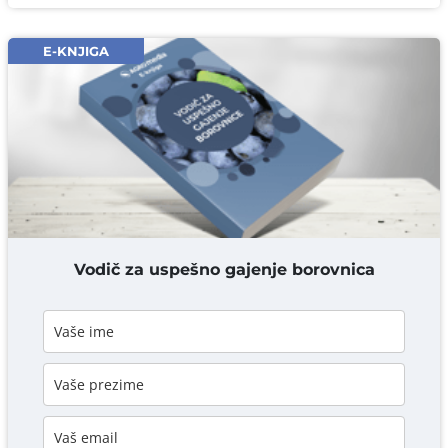
Email* obavezno
E-KNJIGA
Komentar* obavezno
DODAJ KOMENTAR
Vodič za uspešno gajenje borovnica