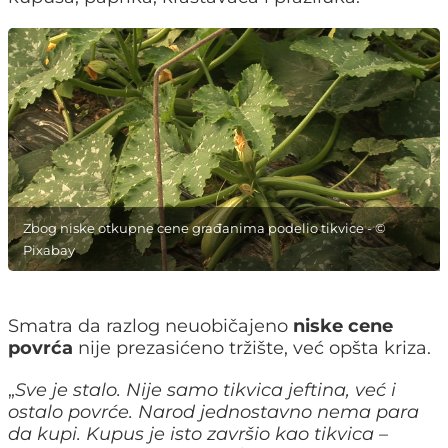
Zbog niske otkupne cene građanima podelio tikvice - ©
Pixabay
Smatra da razlog neuobičajeno
niske cene
povrća
nije prezasićeno tržište, već opšta kriza.
„
Sve je stalo. Nije samo tikvica jeftina, već i
ostalo povrće. Narod jednostavno nema para
da kupi. Kupus je isto završio kao tikvica –