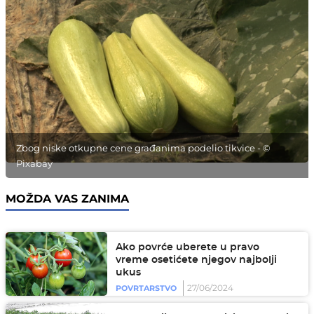
Zbog niske otkupne cene građanima podelio tikvice - ©
Pixabay
MOŽDA VAS ZANIMA
Ako povrće uberete u pravo
vreme osetićete njegov najbolji
ukus
27/06/2024
POVRTARSTVO