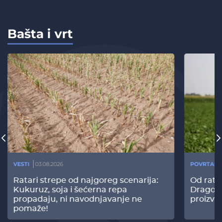
Bašta i vrt
VESTI
03.08.2026
POVRTARS
Ratari strepe od najgoreg scenarija:
Od rata
Kukuruz, soja i šećerna repa
Dragomi
propadaju, ni navodnjavanje ne
proizvo
pomaže!