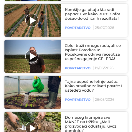
Komšije ga pitaju šta radi
paprici: Evo kako je uz Biofor
došao do odličnih rezultata!
25/07/2026
POVRTARSTVO
Celer traži mnogo rada, ali se
isplati: Porodica iz
Počekovine otkriva recept za
uspešno gajenje CELERA!
19/06/2026
POVRTARSTVO
Tajna uspešne letnje bašte:
Kako pravilno zalivati povrće i
uštedeti vodu?
26/05/2026
POVRTARSTVO
Domaćeg krompira sve
MANJE na tržištu: „Mali
proizvođači odustaju, uvoz
dominira”