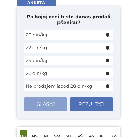
ANKETA
Po kojoj ceni biste danas prodali
pšenicu?
20 din/kg
22 din/kg
24 din/kg
26 din/kg
Ne prodajem ispod 28 din/kg
GLASAJ
REZULTATI
BG
NS
NI
SM
SU
VŠ
VA
KG
ZA