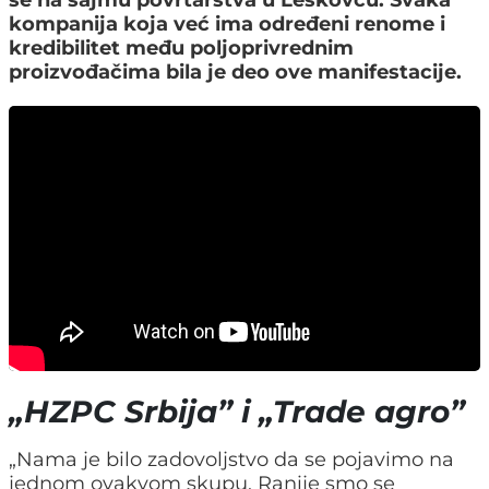
se na sajmu povrtarstva u Leskovcu. Svaka
kompanija koja već ima određeni renome i
kredibilitet među poljoprivrednim
proizvođačima bila je deo ove manifestacije.
„HZPC Srbija” i „Trade agro”
„Nama je bilo zadovoljstvo da se pojavimo na
jednom ovakvom skupu. Ranije smo se