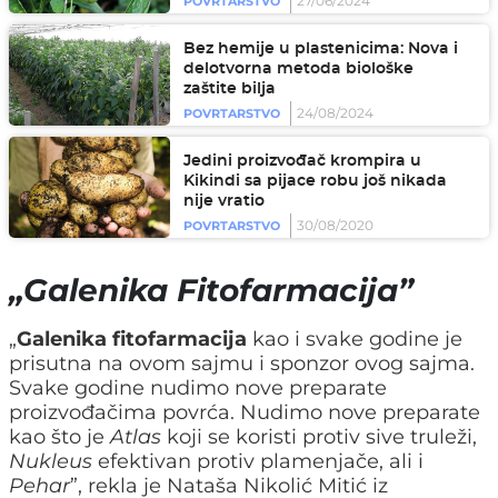
27/06/2024
POVRTARSTVO
Bez hemije u plastenicima: Nova i
delotvorna metoda biološke
zaštite bilja
24/08/2024
POVRTARSTVO
Jedini proizvođač krompira u
Kikindi sa pijace robu još nikada
nije vratio
30/08/2020
POVRTARSTVO
„Galenika Fitofarmacija”
„
Galenika
fitofarmacija
kao i svake godine je
prisutna na ovom sajmu i sponzor ovog sajma.
Svake godine nudimo nove preparate
proizvođačima povrća. Nudimo nove preparate
kao što je
Atlas
koji se koristi protiv sive truleži,
Nukleus
efektivan protiv plamenjače, ali i
Pehar
”, rekla je Nataša Nikolić Mitić iz