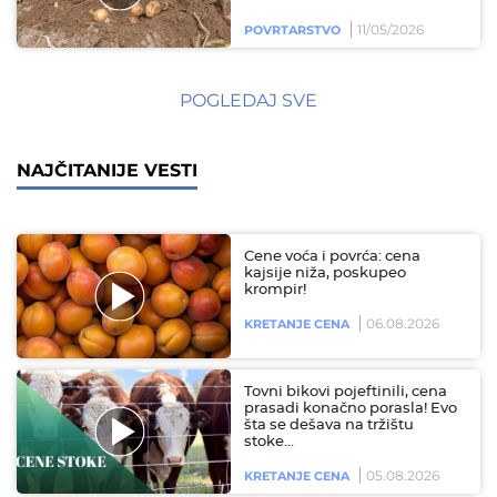
11/05/2026
POVRTARSTVO
POGLEDAJ SVE
NAJČITANIJE VESTI
Cene voća i povrća: cena
kajsije niža, poskupeo
krompir!
06.08.2026
KRETANJE CENA
Tovni bikovi pojeftinili, cena
prasadi konačno porasla! Evo
šta se dešava na tržištu
stoke…
05.08.2026
KRETANJE CENA