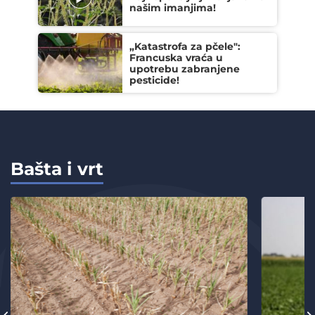
našim imanjima!
„Katastrofa za pčele":
Francuska vraća u
upotrebu zabranjene
pesticide!
Bašta i vrt