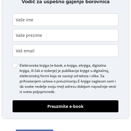
Vodič za uspešno gajenje borovnica
Elektronska knjiga (e-book, e-knjiga, eknjiga, digitalna
knjiga, ili čak e-izdanje) je publikacija knjige u digitalnoj,
elektronskoj formi koja se sastoji od teksta i slika. Sa
prihvatanjem uslova o
preuzimanju E-knjige
saglasan sam i
da svake nedelje svoju mejl adresu dobijam najvažnije vesti
iz sveta poljoprivrede.
Preuzmite e-book