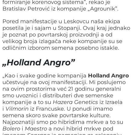
formiranje korenovog sistema”, rekao je
Bratislav Petrović iz kompanije „Agrounik”.
Pored manifestacije u Leskovcu naša ekipa
posetila je i sajam u Stopanji. Ovaj kraj jednako
je poznat po povrtarskoj proizvodnji a od
velikog broja izlagača neke kompanije su se
odličnim izborom semena posebno istakle.
„Holland Angro”
„Kao i svake godine kompanija
Holland Angro
učestvuje na ovoj manifestaciji. Mi poslujemo
na ovim prostorima već 21 godinu generalni
smo uvoznici i distributeri dve semenske
kompanije a to su
Hazera Genetics
iz Izraela
i
Vilmorin
iz Francuske. U ponudi imamo
semena skoro svake povrtarske kulture.
Najpoznatiji smo po hibridima mrkve a to su
Bolero
i
Maestro
a novi hibrid mrkve pod