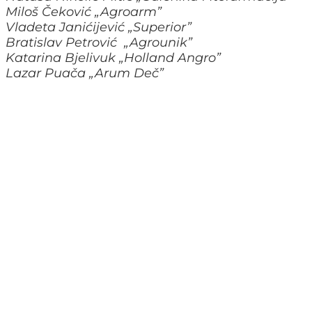
Miloš Čeković „Agroarm”
Vladeta Janićijević „Superior”
Bratislav Petrović „Agrounik”
Katarina Bjelivuk „Holland Angro”
Lazar Puača „Arum Deč”