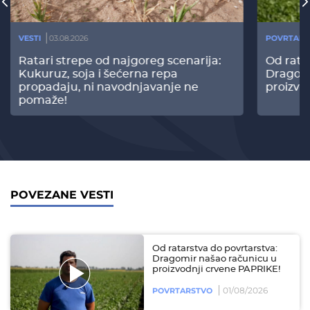
VESTI
03.08.2026
POVRTARS
Ratari strepe od najgoreg scenarija:
Od rata
Kukuruz, soja i šećerna repa
Dragomi
propadaju, ni navodnjavanje ne
proizvo
pomaže!
POVEZANE VESTI
Od ratarstva do povrtarstva:
Dragomir našao računicu u
proizvodnji crvene PAPRIKE!
01/08/2026
POVRTARSTVO