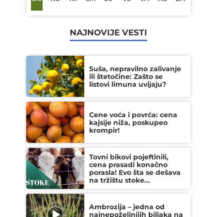
NAJNOVIJE VESTI
Suša, nepravilno zalivanje
ili štetočine: Zašto se
listovi limuna uvijaju?
Cene voća i povrća: cena
kajsije niža, poskupeo
krompir!
Tovni bikovi pojeftinili,
cena prasadi konačno
porasla! Evo šta se dešava
na tržištu stoke...
Ambrozija – jedna od
najnepoželjnijih biljaka na