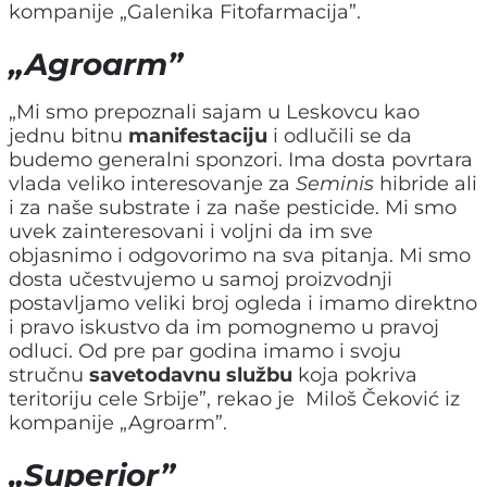
kompanije „Galenika Fitofarmacija”.
„Agroarm”
„Mi smo prepoznali sajam u Leskovcu kao
jednu bitnu
manifestaciju
i odlučili se da
budemo generalni sponzori. Ima dosta povrtara
vlada veliko interesovanje za
Seminis
hibride ali
i za naše substrate i za naše pesticide. Mi smo
uvek zainteresovani i voljni da im sve
objasnimo i odgovorimo na sva pitanja. Mi smo
dosta učestvujemo u samoj proizvodnji
postavljamo veliki broj ogleda i imamo direktno
i pravo iskustvo da im pomognemo u pravoj
odluci. Od pre par godina imamo i svoju
stručnu
savetodavnu službu
koja pokriva
teritoriju cele Srbije”, rekao je Miloš Čeković iz
kompanije „Agroarm”.
„Superior”