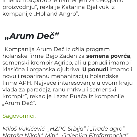
imenom
Soprano
je namenjen za celogonju
proizvodnju
”, rekla je Katarina Bjelivuk iz
kompanije „Holland Angro”.
„Arum Deč”
„Kompanija Arum Deč izložila program
holanske firme Bejo Zaden za
semena povrća
,
semenski krompir Agrico, ali u ponudi imamo i
klasična i organska djubriva.
U ponudi
imamo i
novu i repariranu mehanizaciju holandske
firme APH. Najveće interesovanje u ovom kraju
vlada za paradajz, ranu mrkvu i semenski
krompir”, rekao je Lazar Puača iz kompanije
„
Arum Deč
”
.
Sagovornici:
Miloš Vukićević „HZPC Srbija” i „Trade agro”
Nataša Nikolić Mitić „Galenika Fitofarmacija”