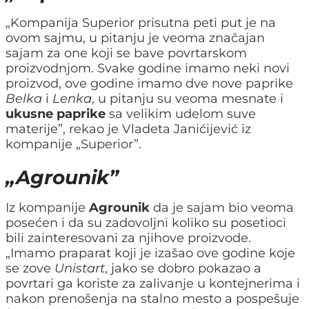
„Kompanija Superior prisutna peti put je na
ovom sajmu, u pitanju je veoma značajan
sajam za one koji se bave povrtarskom
proizvodnjom. Svake godine imamo neki novi
proizvod, ove godine imamo dve nove paprike
Belka
i
Lenka
, u pitanju su veoma mesnate i
ukusne paprike
sa velikim udelom suve
materije”, rekao je Vladeta Janićijević iz
kompanije „Superior”.
„Agrounik”
Iz kompanije
Agrounik
da je sajam bio veoma
posećen i da su zadovoljni koliko su posetioci
bili zainteresovani za njihove proizvode.
„Imamo praparat koji je izašao ove godine koje
se zove
Unistart
, jako se dobro pokazao a
povrtari ga koriste za zalivanje u kontejnerima i
nakon prenošenja na stalno mesto a pospešuje