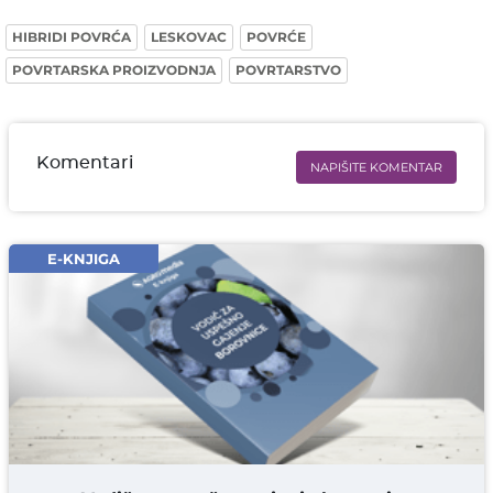
HIBRIDI POVRĆA
LESKOVAC
POVRĆE
POVRTARSKA PROIZVODNJA
POVRTARSTVO
Komentari
NAPIŠITE KOMENTAR
Ime i prezime* obavezno
Email* obavezno
E-KNJIGA
Komentar* obavezno
DODAJ KOMENTAR