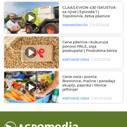
CLAAS EVION 430 ISKUSTVA
sa njive | Epizoda 1 |
Topolovnik, žetva pšenice
31.07.2026
MEHANIZACIJA
Cene pšenice i kukuruza
ponovo PALE, soja
poskupela! | Produktna berza
31.07.2026
KRETANJE CENA
Cene voća i povrća:
Borovnice, maline i paradajz
skuplji, paprika i tikvice
jeftinije!
30.07.2026
KRETANJE CENA