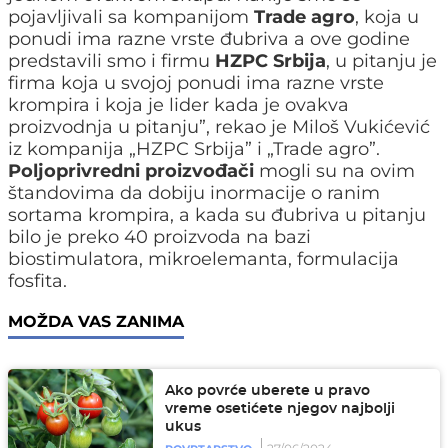
pojavljivali sa kompanijom
Trade agro
, koja u
ponudi ima razne vrste đubriva a ove godine
predstavili smo i firmu
HZPC Srbija
, u pitanju je
firma koja u svojoj ponudi ima razne vrste
krompira i koja je lider kada je ovakva
proizvodnja u pitanju”, rekao je Miloš Vukićević
iz kompanija „HZPC Srbija” i „Trade agro”.
Poljoprivredni proizvođači
mogli su na ovim
štandovima da dobiju inormacije o ranim
sortama krompira, a kada su đubriva u pitanju
bilo je preko 40 proizvoda na bazi
biostimulatora, mikroelemanta, formulacija
fosfita.
MOŽDA VAS ZANIMA
Ako povrće uberete u pravo
vreme osetićete njegov najbolji
ukus