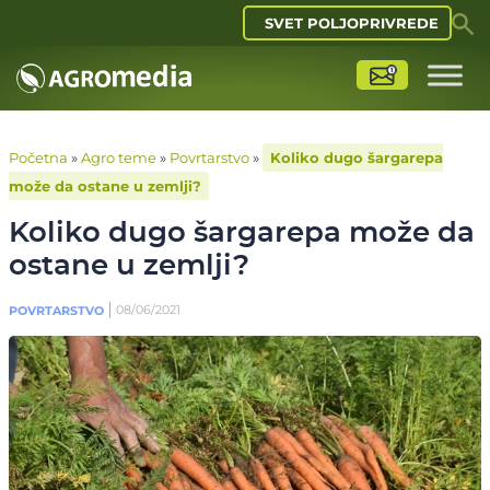
SVET POLJOPRIVREDE
Početna
»
Agro teme
»
Povrtarstvo
»
Koliko dugo šargarepa
može da ostane u zemlji?
Koliko dugo šargarepa može da
ostane u zemlji?
08/06/2021
POVRTARSTVO