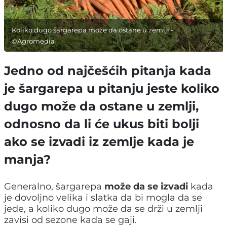
Koliko dugo šargarepa može da ostane u zemlji -
©Agromedia
Jedno od najčešćih pitanja kada
je šargarepa u pitanju jeste koliko
dugo može da ostane u zemlji,
odnosno da li će ukus biti bolji
ako se izvadi iz zemlje kada je
manja?
Generalno, šargarepa
može da se izvadi
kada
je dovoljno velika i slatka da bi mogla da se
jede, a koliko dugo može da se drži u zemlji
zavisi od sezone kada se gaji.