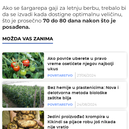
Ako se šargarepa gaji za letnju berbu, trebalo bi
da se izvadi kada dostigne optimalnu veličinu,
što je prosečno
70 do 80 dana nakon što je
posađena.
MOŽDA VAS ZANIMA
Ako povrće uberete u pravo
vreme osetićete njegov najbolji
ukus
27/06/2024
POVRTARSTVO
Bez hemije u plastenicima: Nova i
delotvorna metoda biološke
zaštite bilja
24/08/2024
POVRTARSTVO
Jedini proizvođač krompira u
Kikindi sa pijace robu još nikada
nije vratio