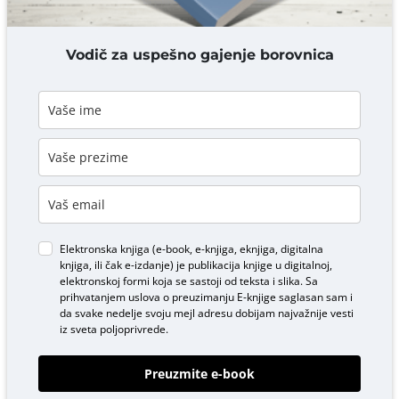
DODAJ KOMENTAR
Vodič za uspešno gajenje borovnica
Elektronska knjiga (e-book, e-knjiga, eknjiga, digitalna
knjiga, ili čak e-izdanje) je publikacija knjige u digitalnoj,
elektronskoj formi koja se sastoji od teksta i slika. Sa
prihvatanjem uslova o
preuzimanju E-knjige
saglasan sam i
da svake nedelje svoju mejl adresu dobijam najvažnije vesti
iz sveta poljoprivrede.
Preuzmite e-book