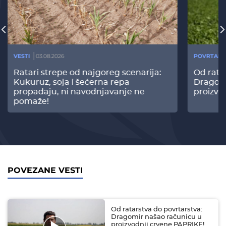
VESTI
03.08.2026
POVRTARS
Ratari strepe od najgoreg scenarija:
Od rata
Kukuruz, soja i šećerna repa
Dragomi
propadaju, ni navodnjavanje ne
proizvo
pomaže!
POVEZANE VESTI
Od ratarstva do povrtarstva:
Dragomir našao računicu u
proizvodnji crvene PAPRIKE!