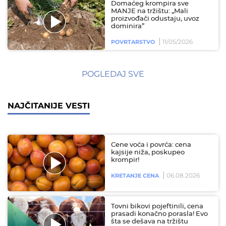
Domaćeg krompira sve
MANJE na tržištu: „Mali
proizvođači odustaju, uvoz
dominira”
11/05/2026
POVRTARSTVO
POGLEDAJ SVE
NAJČITANIJE VESTI
Cene voća i povrća: cena
kajsije niža, poskupeo
krompir!
06.08.2026
KRETANJE CENA
Tovni bikovi pojeftinili, cena
prasadi konačno porasla! Evo
šta se dešava na tržištu