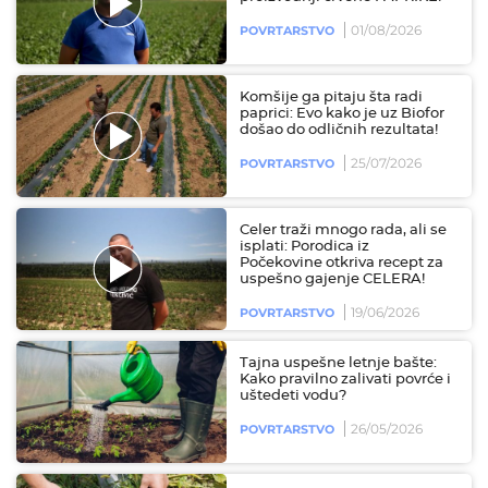
01/08/2026
POVRTARSTVO
Komšije ga pitaju šta radi
paprici: Evo kako je uz Biofor
došao do odličnih rezultata!
25/07/2026
POVRTARSTVO
Celer traži mnogo rada, ali se
isplati: Porodica iz
Počekovine otkriva recept za
uspešno gajenje CELERA!
19/06/2026
POVRTARSTVO
Tajna uspešne letnje bašte:
Kako pravilno zalivati povrće i
uštedeti vodu?
26/05/2026
POVRTARSTVO