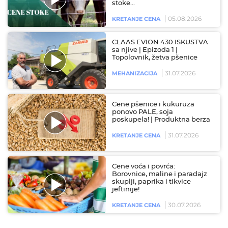
stoke…
05.08.2026
KRETANJE CENA
CLAAS EVION 430 ISKUSTVA
sa njive | Epizoda 1 |
Topolovnik, žetva pšenice
31.07.2026
MEHANIZACIJA
Cene pšenice i kukuruza
ponovo PALE, soja
poskupela! | Produktna berza
31.07.2026
KRETANJE CENA
Cene voća i povrća:
Borovnice, maline i paradajz
skuplji, paprika i tikvice
jeftinije!
30.07.2026
KRETANJE CENA