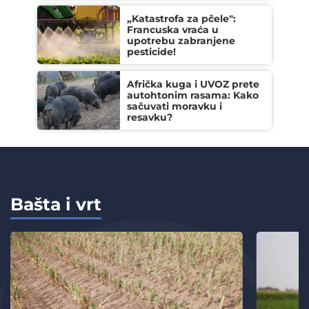
„Katastrofa za pčele":
Francuska vraća u
upotrebu zabranjene
pesticide!
Afrička kuga i UVOZ prete
autohtonim rasama: Kako
sačuvati moravku i
resavku?
Bašta i vrt