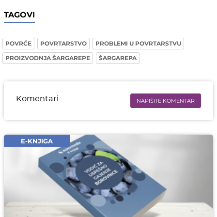
TAGOVI
POVRĆE
POVRTARSTVO
PROBLEMI U POVRTARSTVU
PROIZVODNJA ŠARGAREPE
ŠARGAREPA
Komentari
NAPIŠITE KOMENTAR
Ime i prezime* obavezno
Email* obavezno
E-KNJIGA
Komentar* obavezno