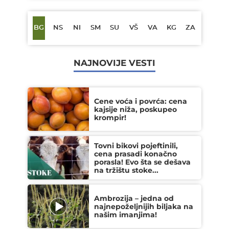
BG
NS
NI
SM
SU
VŠ
VA
KG
ZA
NAJNOVIJE VESTI
Cene voća i povrća: cena
kajsije niža, poskupeo
krompir!
Tovni bikovi pojeftinili,
cena prasadi konačno
porasla! Evo šta se dešava
na tržištu stoke...
Ambrozija – jedna od
najnepoželjnijih biljaka na
našim imanjima!