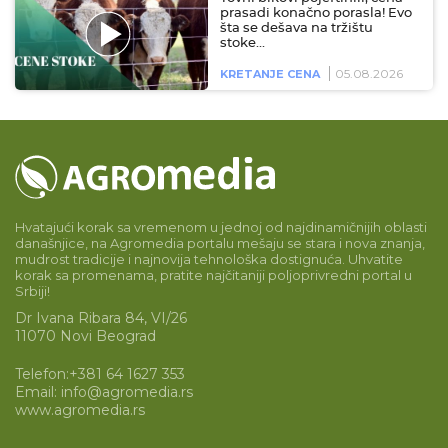
prasadi konačno porasla! Evo
šta se dešava na tržištu
stoke…
05.08.2026
KRETANJE CENA
Hvatajući korak sa vremenom u jednoj od najdinamičnijih oblasti
današnjice, na Agromedia portalu mešaju se stara i nova znanja,
mudrost tradicije i najnovija tehnološka dostignuća. Uhvatite
korak sa promenama, pratite najčitaniji poljoprivredni portal u
Srbiji!
Dr Ivana Ribara 84, VI/26
11070 Novi Beograd
Telefon:
+381 64 1627 353
Email:
info@agromedia.rs
www.agromedia.rs