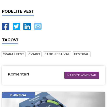
PODELITE VEST
TAGOVI
ČVARAK FEST
ČVARCI
ETNO-FESTIVAL
FESTIVAL
Komentari
NAPIŠITE KOMENTAR
Ime i prezime* obavezno
Email* obavezno
E-KNJIGA
Komentar* obavezno