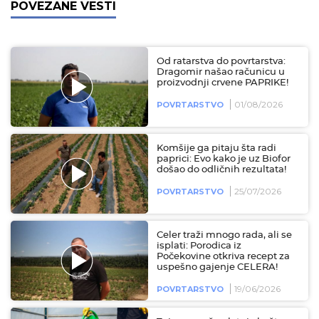
POVEZANE VESTI
Od ratarstva do povrtarstva:
Dragomir našao računicu u
proizvodnji crvene PAPRIKE!
01/08/2026
POVRTARSTVO
Komšije ga pitaju šta radi
paprici: Evo kako je uz Biofor
došao do odličnih rezultata!
25/07/2026
POVRTARSTVO
Celer traži mnogo rada, ali se
isplati: Porodica iz
Počekovine otkriva recept za
uspešno gajenje CELERA!
19/06/2026
POVRTARSTVO