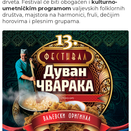
drveta. Festival će biti obogaćen i
kulturno-
umetničkim
programom
valjevskih folklornih
društva, majstora na harmonici, fruli, dečijim
horovima i plesnim grupama.