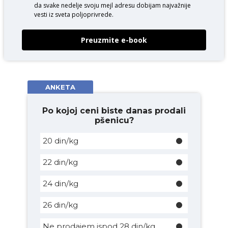
da svake nedelje svoju mejl adresu dobijam najvažnije
vesti iz sveta poljoprivrede.
Preuzmite e-book
ANKETA
Po kojoj ceni biste danas prodali
pšenicu?
20 din/kg
22 din/kg
24 din/kg
26 din/kg
Ne prodajem ispod 28 din/kg