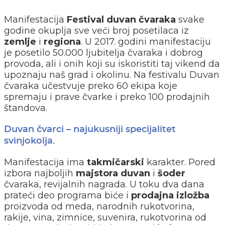
Manifestacija
Festival duvan čvaraka
svake
godine okuplja sve veći broj posetilaca iz
zemlje
i
regiona
. U 2017. godini manifestaciju
je posetilo 50.000 ljubitelja čvaraka i dobrog
provoda, ali i onih koji su iskoristiti taj vikend da
upoznaju naš grad i okolinu. Na festivalu Duvan
čvaraka učestvuje preko 60 ekipa koje
spremaju i prave čvarke i preko 100 prodajnih
štandova.
Duvan čvarci – najukusniji specijalitet
svinjokolja.
Manifestacija ima
takmičarski
karakter. Pored
izbora najboljih
majstora
duvan
i
šoder
čvaraka, revijalnih nagrada. U toku dva dana
prateći deo programa biće i
prodajna
izložba
proizvoda od meda, narodnih rukotvorina,
rakije, vina, zimnice, suvenira, rukotvorina od