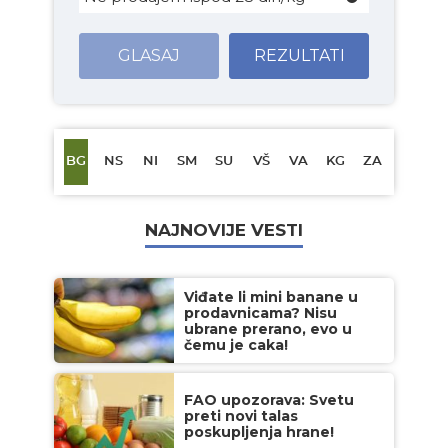
GLASAJ
REZULTATI
BG
NS
NI
SM
SU
VŠ
VA
KG
ZA
NAJNOVIJE VESTI
Viđate li mini banane u
prodavnicama? Nisu
ubrane prerano, evo u
čemu je caka!
FAO upozorava: Svetu
preti novi talas
poskupljenja hrane!