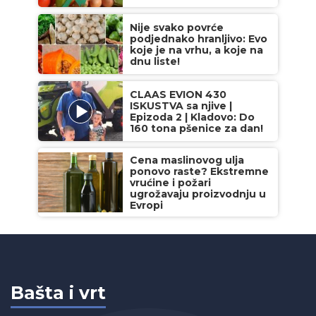
Nije svako povrće
podjednako hranljivo: Evo
koje je na vrhu, a koje na
dnu liste!
CLAAS EVION 430
ISKUSTVA sa njive |
Epizoda 2 | Kladovo: Do
160 tona pšenice za dan!
Cena maslinovog ulja
ponovo raste? Ekstremne
vrućine i požari
ugrožavaju proizvodnju u
Evropi
Bašta i vrt