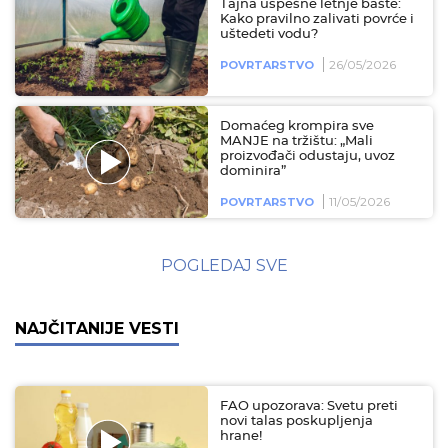
Tajna uspešne letnje bašte:
Kako pravilno zalivati povrće i
uštedeti vodu?
26/05/2026
POVRTARSTVO
Domaćeg krompira sve
MANJE na tržištu: „Mali
proizvođači odustaju, uvoz
dominira”
11/05/2026
POVRTARSTVO
POGLEDAJ SVE
NAJČITANIJE VESTI
FAO upozorava: Svetu preti
novi talas poskupljenja
hrane!