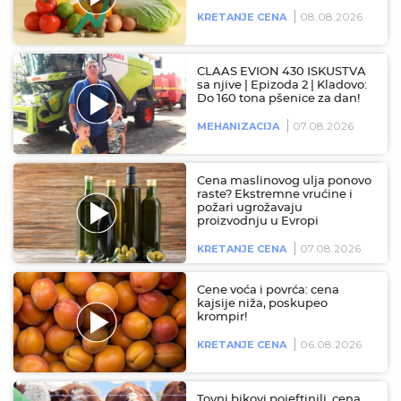
08.08.2026
KRETANJE CENA
CLAAS EVION 430 ISKUSTVA
sa njive | Epizoda 2 | Kladovo:
Do 160 tona pšenice za dan!
07.08.2026
MEHANIZACIJA
Cena maslinovog ulja ponovo
raste? Ekstremne vrućine i
požari ugrožavaju
proizvodnju u Evropi
07.08.2026
KRETANJE CENA
Cene voća i povrća: cena
kajsije niža, poskupeo
krompir!
06.08.2026
KRETANJE CENA
Tovni bikovi pojeftinili, cena