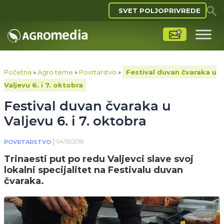
SVET POLJOPRIVREDE
Početna
»
Agro teme
»
Povrtarstvo
»
Festival duvan čvaraka u
Valjevu 6. i 7. oktobra
Festival duvan čvaraka u
Valjevu 6. i 7. oktobra
04/10/2018
POVRTARSTVO
Trinaesti put po redu Valjevci slave svoj
lokalni specijalitet na Festivalu duvan
čvaraka.