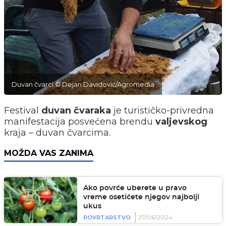
Duvan čvarci © Dejan Davidović/Agromedia
Festival
duvan
čvaraka
je turističko-privredna
manifestacija posvećena brendu
valjevskog
kraja – duvan čvarcima.
MOŽDA VAS ZANIMA
Ako povrće uberete u pravo
vreme osetićete njegov najbolji
ukus
27/06/2024
POVRTARSTVO