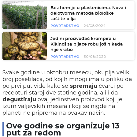
Bez hemije u plastenicima: Nova i
delotvorna metoda biološke
zaštite bilja
24/08/2024
POVRTARSTVO
Jedini proizvođač krompira u
Kikindi sa pijace robu još nikada
nije vratio
30/08/2020
POVRTARSTVO
Svake godine u oktobru mesecu, okuplja veliki
broj posetilaca, od kojih mnogi imaju priliku da
po prvi put vide kako se
spremaju
čvarci po
recepturi staroj dve stotine godina, ali i da
degustiraju
ovaj jedinstven proizvod koji je
izum valjevskih mesara i koji se nigde na
planeti ne priprema na ovakav način.
Ove godine se organizuje 13
put za redom