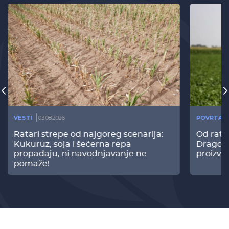
VESTI
03.08.2026
POVRTAR
Ratari strepe od najgoreg scenarija:
Od rata
Kukuruz, soja i šećerna repa
Dragomi
propadaju, ni navodnjavanje ne
proizvo
pomaže!