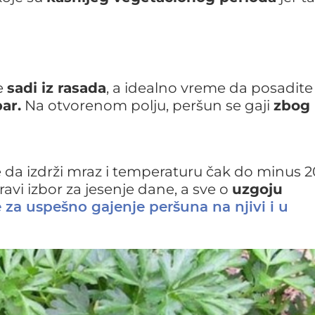
e
sadi iz rasada
, a idealno vreme da posadite
ar.
Na otvorenom polju, peršun se gaji
zbog
 da izdrži mraz i temperaturu čak do minus 2
ravi izbor za jesenje dane, a sve o
uzgoju
 za uspešno gajenje peršuna na njivi i u