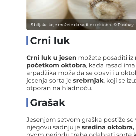
5 biljaka koje možete da sadite u oktobru © Pixabay
Crni luk
Crni luk u jesen
možete posaditi iz 
početkom oktobra
, kada rasad ima 
arpadžika može da se obavi i u oktob
jesenja sorta je
srebrnjak
, koji se i
otporan na hladnoću.
Grašak
Jesenjom setvom graška postiže se već
njegovu sadnju je
sredina oktobra,
ovom periodu treba odabrati sorte 