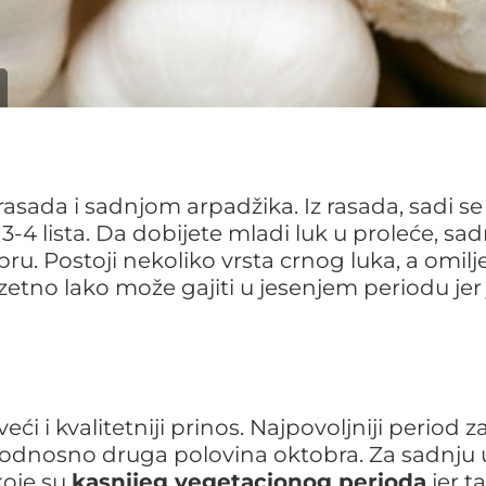
rasada i sadnjom arpadžika. Iz rasada, sadi se
3-4 lista. Da dobijete mladi luk u proleće, sad
ru. Postoji nekoliko vrsta crnog luka, a omil
zuzetno lako može gajiti u jesenjem periodu jer 
i i kvalitetniji prinos. Najpovoljniji period z
odnosno druga polovina oktobra. Za sadnju 
koje su
kasnijeg vegetacionog perioda
jer t