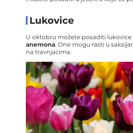
Lukovice
U oktobru možete posaditi lukovic
anemona
. One mogu rasti u saksija
na travnjacima.