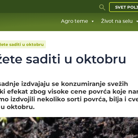
SVET POL
Agro teme
Život na selu
žete saditi u oktobru
žete saditi u oktobru
sadnje izdvajaju se konzumiranje svežih
ki efekat zbog visoke cene povrća koje n
 izdvojili nekoliko sorti povrća, bilja i cv
 u oktobru.