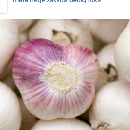
.
mere nege zasada belog luka