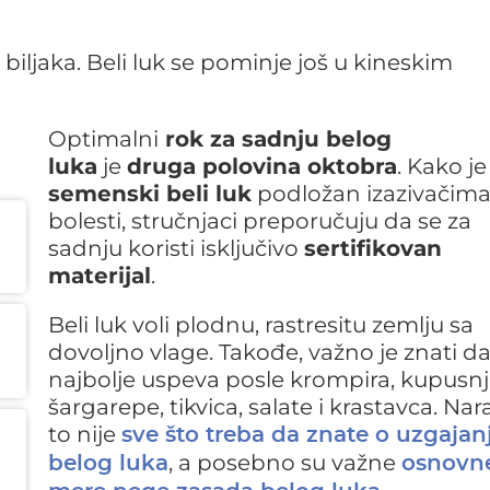
 biljaka. Beli luk se pominje još u kineskim
Optimalni
rok za sadnju belog
luka
je
druga polovina oktobra
. Kako je
semenski beli luk
podložan izazivačim
bolesti, stručnjaci preporučuju da se za
sadnju koristi isključivo
sertifikovan
materijal
.
Beli luk voli plodnu, rastresitu zemlju sa
dovoljno vlage. Takođe, važno je znati d
najbolje uspeva posle krompira, kupusnj
šargarepe, tikvica, salate i krastavca. Nar
to nije
sve što treba da znate o uzgajan
, a posebno su važne
belog luka
osnovn