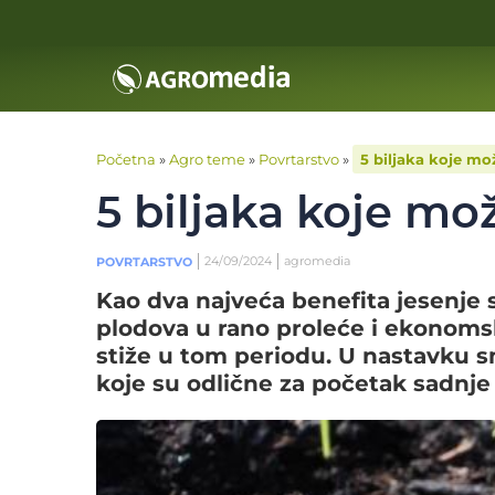
Početna
»
Agro teme
»
Povrtarstvo
»
5 biljaka koje mo
5 biljaka koje mo
24/09/2024
agromedia
POVRTARSTVO
Kao dva najveća benefita jesenje 
plodova u rano proleće i ekonoms
stiže u tom periodu. U nastavku smo
koje su odlične za početak sadnje