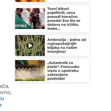
Tovni bikovi
pojeftinili, cena
prasadi konačno
porasla! Evo šta se
dešava na tržištu
stoke...
Ambrozija – jedna od
a
najnepoželjnijih
biljaka na našim
imanjima!
„Katastrofa za
pčele": Francuska
vraća u upotrebu
zabranjene
pesticide!
a
ača,
avno,
ju
e