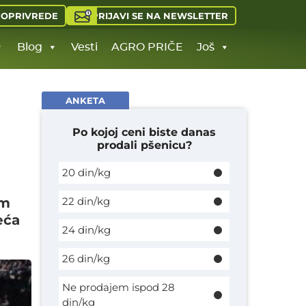
PRIJAVI SE NA NEWSLETTER
JOPRIVREDE
Blog
Vesti
AGRO PRIČE
Još
ANKETA
Po kojoj ceni biste danas
prodali pšenicu?
20 din/kg
am
22 din/kg
eća
24 din/kg
26 din/kg
Ne prodajem ispod 28
din/kg