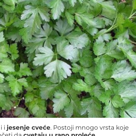
i i
jesenje cveće
. Postoji mnogo vrsta koje
očeti da
cvetaju u rano proleće
.