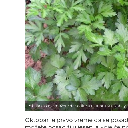
5 biljaka koje možete da sadite u oktobru © Pixabay
Oktobar je pravo vreme da se posad
možete posaditi u jesen, a koje će p