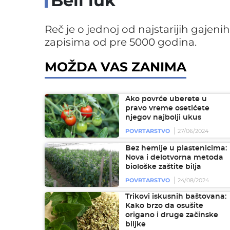
Beli luk
Reč je o jednoj od najstarijih gajenih
zapisima od pre 5000 godina.
MOŽDA VAS ZANIMA
Ako povrće uberete u
pravo vreme osetićete
njegov najbolji ukus
POVRTARSTVO
27/06/2024
Bez hemije u plastenicima:
Nova i delotvorna metoda
biološke zaštite bilja
POVRTARSTVO
24/08/2024
Trikovi iskusnih baštovana:
Kako brzo da osušite
origano i druge začinske
biljke