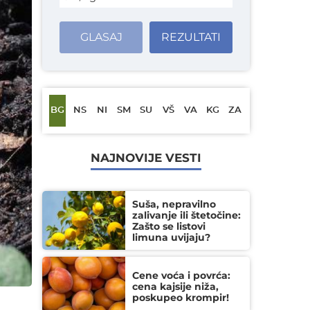
GLASAJ
REZULTATI
BG
NS
NI
SM
SU
VŠ
VA
KG
ZA
NAJNOVIJE VESTI
Suša, nepravilno
zalivanje ili štetočine:
Zašto se listovi
limuna uvijaju?
Cene voća i povrća:
cena kajsije niža,
poskupeo krompir!