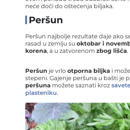
neće doći do oštećenja biljaka.
Peršun
Peršun najbolje rezultate daje ako s
rasad u zemlju su
oktobar i novemb
korena
, a u zatvorenom
zbog lišća
.
Peršun
je vrlo
otporna biljka
i može
stepeni. Gajenje peršuna u bašti je p
peršuna
možete saznati kroz
savete
.
plasteniku