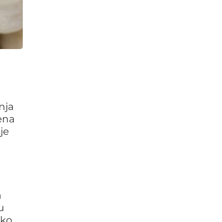
nja
jena
je
a
u
ako