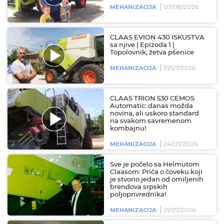
07/08/2026
MEHANIZACIJA
CLAAS EVION 430 ISKUSTVA
sa njive | Epizoda 1 |
Topolovnik, žetva pšenice
31/07/2026
MEHANIZACIJA
CLAAS TRION 530 CEMOS
Automatic: danas možda
novina, ali uskoro standard
na svakom savremenom
kombajnu!
24/07/2026
MEHANIZACIJA
Sve je počelo sa Helmutom
Claasom: Priča o čoveku koji
je stvorio jedan od omiljenih
brendova srpskih
poljoprivrednika!
21/07/2026
MEHANIZACIJA