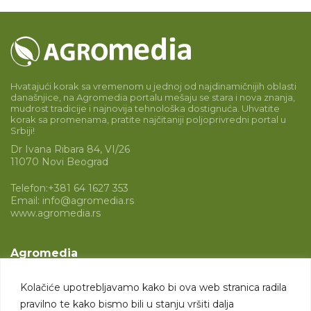
Hvatajući korak sa vremenom u jednoj od najdinamičnijih oblasti
današnjice, na Agromedia portalu mešaju se stara i nova znanja,
mudrost tradicije i najnovija tehnološka dostignuća. Uhvatite
korak sa promenama, pratite najčitaniji poljoprivredni portal u
Srbiji!
Dr Ivana Ribara 84, VI/26
11070 Novi Beograd
Telefon:
+381 64 1627 353
Email:
info@agromedia.rs
www.agromedia.rs
Agromedia
O nama
Kolačiće upotrebljavamo kako bi ova web stranica radila
Svet poljoprivrede
pravilno te kako bismo bili u stanju vršiti dalja