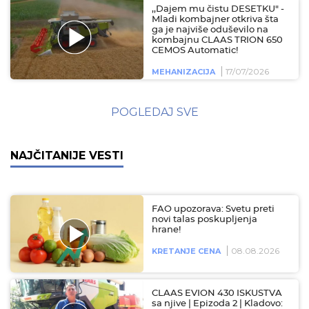
,,Dajem mu čistu DESETKU" -
Mladi kombajner otkriva šta
ga je najviše oduševilo na
kombajnu CLAAS TRION 650
CEMOS Automatic!
17/07/2026
MEHANIZACIJA
POGLEDAJ SVE
NAJČITANIJE VESTI
FAO upozorava: Svetu preti
novi talas poskupljenja
hrane!
08.08.2026
KRETANJE CENA
CLAAS EVION 430 ISKUSTVA
sa njive | Epizoda 2 | Kladovo: