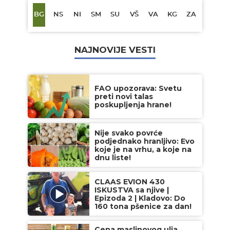
BG
NS
NI
SM
SU
VŠ
VA
KG
ZA
NAJNOVIJE VESTI
FAO upozorava: Svetu
preti novi talas
poskupljenja hrane!
Nije svako povrće
podjednako hranljivo: Evo
koje je na vrhu, a koje na
dnu liste!
CLAAS EVION 430
ISKUSTVA sa njive |
Epizoda 2 | Kladovo: Do
160 tona pšenice za dan!
Cena maslinovog ulja