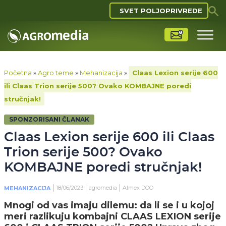
SVET POLJOPRIVREDE
Početna
»
Agro teme
»
Mehanizacija
»
Claas Lexion serije 600
ili Claas Trion serije 500? Ovako KOMBAJNE poredi
stručnjak!
SPONZORISANI ČLANAK
Claas Lexion serije 600 ili Claas
Trion serije 500? Ovako
KOMBAJNE poredi stručnjak!
18/06/2023
agromedia
Almex DOO
MEHANIZACIJA
Mnogi od vas imaju dilemu: da li se i u kojoj
meri razlikuju kombajni CLAAS LEXION serije