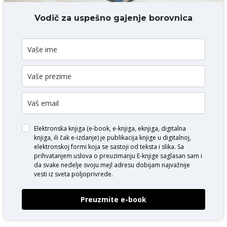
DODAJ KOMENTAR
Vodič za uspešno gajenje borovnica
Elektronska knjiga (e-book, e-knjiga, eknjiga, digitalna
knjiga, ili čak e-izdanje) je publikacija knjige u digitalnoj,
elektronskoj formi koja se sastoji od teksta i slika. Sa
prihvatanjem uslova o
preuzimanju E-knjige
saglasan sam i
da svake nedelje svoju mejl adresu dobijam najvažnije
vesti iz sveta poljoprivrede.
Preuzmite e-book