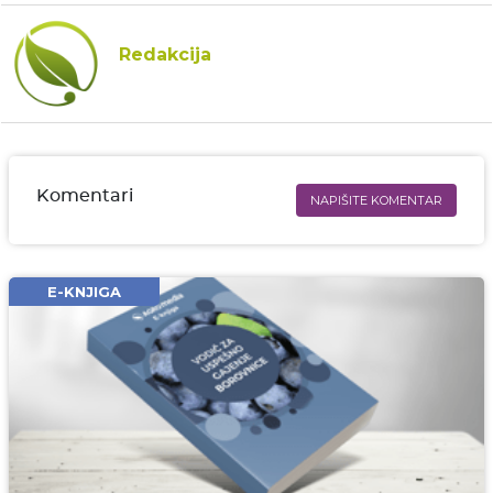
Redakcija
Komentari
NAPIŠITE KOMENTAR
Ime i prezime* obavezno
Email* obavezno
E-KNJIGA
Komentar* obavezno