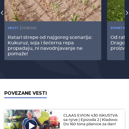
VESTI
03.08.2026
POVRTAR
Ratari strepe od najgoreg scenarija:
Od rata
Kukuruz, soja i šećerna repa
Dragomi
propadaju, ni navodnjavanje ne
proizvo
pomaže!
POVEZANE VESTI
CLAAS EVION 430 ISKUSTVA
sa njive | Epizoda 2 | Kladovo:
Do 160 tona pšenice za dan!