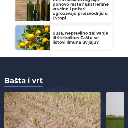
ponovo raste? Ekstremne
vrućine i požari
ugrožavaju proizvodnju u
Evropi
Suša, nepravilno zalivanje
ili štetočine: Zašto se
listovi limuna uvijaju?
Bašta i vrt