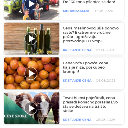
Do 160 tona pšenice za dan!
07.08.2026
MEHANIZACIJA
Cena maslinovog ulja ponovo
raste? Ekstremne vrućine i
požari ugrožavaju
proizvodnju u Evropi
07.08.2026
KRETANJE CENA
Cene voća i povrća: cena
kajsije niža, poskupeo
krompir!
06.08.2026
KRETANJE CENA
Tovni bikovi pojeftinili, cena
prasadi konačno porasla! Evo
šta se dešava na tržištu
stoke…
05.08.2026
KRETANJE CENA