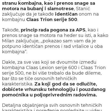
stranu kombajna, kao i prenos snage sa
motora na bubanj i slamotrese
, Stanić
zaključuje da je takođe
identičan
onom na
kombajnu
Claas Trion serije 500
.
Takođe,
princip rada pogona za APS
, kao i
prenos snage sa motora na heder su isti, a kako
Milan zaključuje, ,,pokazao sam vam da je
potpuno identičan prenos i rad vršalice u oba
kombajna”.
Dakle, za sve vas koji se dvoumite između
kombajna Claas Lexion serije 600 i Claas Trion
serije 500, ne bi više trebalo da bude dileme,
bar što se tiče osnovnih tehničkih
karakteristika.
Za koji god da se odlučite,
dobićete vrhunsku tehnologiju i pouzdanog
pomoćnika u poljoprivrednim radovima.
Detaljna objašnjenja svih osnovnih tehničkih
karakteristika i poređenje pogledajte u videu