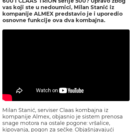
600 i CLAAS TRION serije 500? Upravo zbog
vas koji ste u nedoumici, Milan Stanić iz
kompanije ALMEX predstavio je i uporedio
osnovne funkcije ova dva kombajna.
Milan Stanić, serviser Claas kombajna iz
kompanije Almex, objasnio je sistem prenosa
snage motora na ostale pogone: vršalice,
kipovanja, pogon za sečke. Objašnjavajući