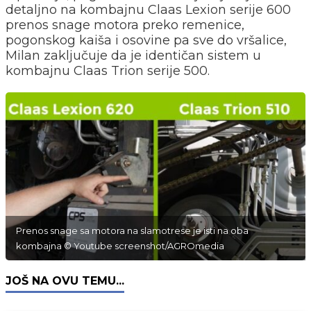
detaljno na kombajnu Claas Lexion serije 600
prenos snage motora preko remenice,
pogonskog kaiša i osovine pa sve do vršalice,
Milan zaključuje da je identičan sistem u
kombajnu Claas Trion serije 500.
Prenos snage sa motora na slamotrese je isti na oba
kombajna © Youtube screenshot/AGROmedia
JOŠ NA OVU TEMU...