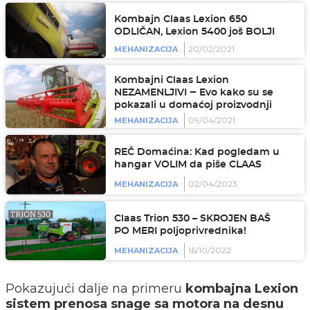
Kombajn Claas Lexion 650
ODLIČAN, Lexion 5400 još BOLJI
20/02/2021
MEHANIZACIJA
Kombajni Claas Lexion
NEZAMENLJIVI ‒ Evo kako su se
pokazali u domaćoj proizvodnji
09/04/2021
MEHANIZACIJA
REČ Domaćina: Kad pogledam u
hangar VOLIM da piše CLAAS
02/04/2023
MEHANIZACIJA
Claas Trion 530 – SKROJEN BAŠ
PO MERI poljoprivrednika!
16/10/2022
MEHANIZACIJA
Pokazujući dalje na primeru
kombajna Lexion
sistem prenosa snage sa motora na desnu