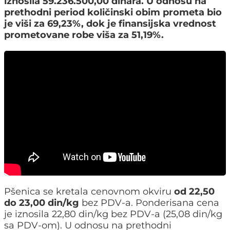
iznosila 59.236.500,00 dinara. U odnosu na
prethodni period količinski obim prometa bio
je viši za 69,23%, dok je finansijska vrednost
prometovane robe viša za 51,19%.
Pšenica se kretala cenovnom okviru
od 22,50
do 23,00 din/kg
bez PDV-a. Ponderisana cena
je iznosila 22,80 din/kg bez PDV-a (25,08 din/kg
sa PDV-om). U odnosu na prethodni