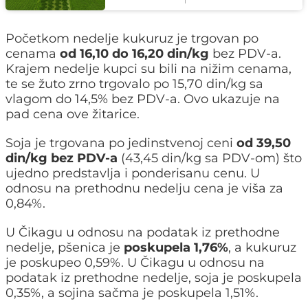
Početkom nedelje kukuruz je trgovan po
cenama
od 16,10 do 16,20 din/kg
bez PDV-a.
Krajem nedelje kupci su bili na nižim cenama,
te se žuto zrno trgovalo po 15,70 din/kg sa
vlagom do 14,5% bez PDV-a. Ovo ukazuje na
pad cena ove žitarice.
Soja je trgovana po jedinstvenoj ceni
od 39,50
din/kg bez PDV-a
(43,45 din/kg sa PDV-om) što
ujedno predstavlja i ponderisanu cenu. U
odnosu na prethodnu nedelju cena je viša za
0,84%.
U Čikagu u odnosu na podatak iz prethodne
nedelje, pšenica je
poskupela 1,76%
, a kukuruz
je poskupeo 0,59%. U Čikagu u odnosu na
podatak iz prethodne nedelje, soja je poskupela
0,35%, a sojina sačma je poskupela 1,51%.