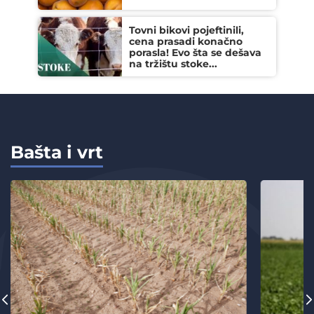
Tovni bikovi pojeftinili,
cena prasadi konačno
porasla! Evo šta se dešava
na tržištu stoke...
Bašta i vrt