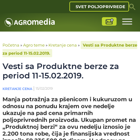
SVET POLJOPRIVREDE
Početna
»
Agro teme
»
Kretanje cena
»
Vesti sa Produktne berze
za period 11-15.02.2019.
Vesti sa Produktne berze za
period 11-15.02.2019.
15/02/2019
KRETANJE CENA
Manja potražnja za pšenicom i kukuruzom u
odnosu na ponudu krajem ove nedelje
ukazuje na pad cena primarnih
poljoprivrednih proizvoda. Ukupan promet na
„Produktnoj berzi“ za ovu nedelju iznosio je
2.200 tona robe, čija je finansijska vrednost