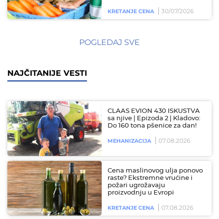
30/07/2026
KRETANJE CENA
POGLEDAJ SVE
NAJČITANIJE VESTI
CLAAS EVION 430 ISKUSTVA
sa njive | Epizoda 2 | Kladovo:
Do 160 tona pšenice za dan!
07.08.2026
MEHANIZACIJA
Cena maslinovog ulja ponovo
raste? Ekstremne vrućine i
požari ugrožavaju
proizvodnju u Evropi
07.08.2026
KRETANJE CENA