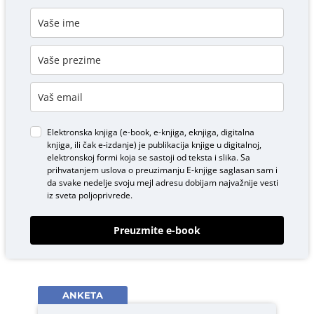
Elektronska knjiga (e-book, e-knjiga, eknjiga, digitalna
knjiga, ili čak e-izdanje) je publikacija knjige u digitalnoj,
elektronskoj formi koja se sastoji od teksta i slika. Sa
prihvatanjem uslova o
preuzimanju E-knjige
saglasan sam i
da svake nedelje svoju mejl adresu dobijam najvažnije vesti
iz sveta poljoprivrede.
Preuzmite e-book
ANKETA