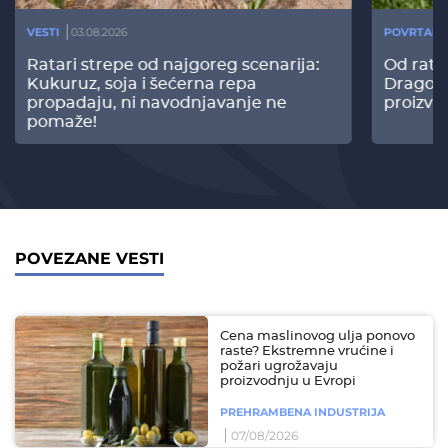
VESTI
03.08.2026
POVRTARS
Ratari strepe od najgoreg scenarija:
Od rata
Kukuruz, soja i šećerna repa
Dragomi
propadaju, ni navodnjavanje ne
proizvo
pomaže!
POVEZANE VESTI
Cena maslinovog ulja ponovo
raste? Ekstremne vrućine i
požari ugrožavaju
proizvodnju u Evropi
PREHRAMBENA INDUSTRIJA
07/08/2026