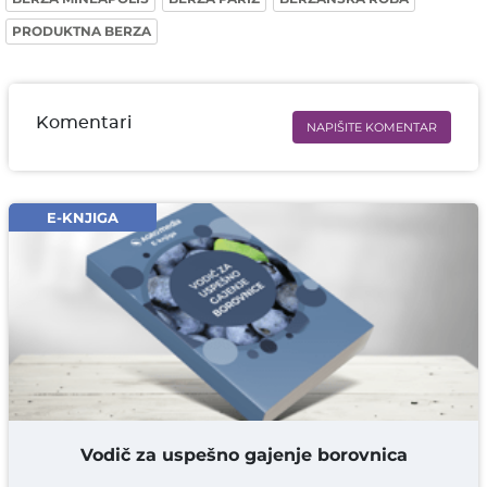
PRODUKTNA BERZA
Komentari
NAPIŠITE KOMENTAR
Ime i prezime* obavezno
Email* obavezno
E-KNJIGA
Komentar* obavezno
DODAJ KOMENTAR
Vodič za uspešno gajenje borovnica