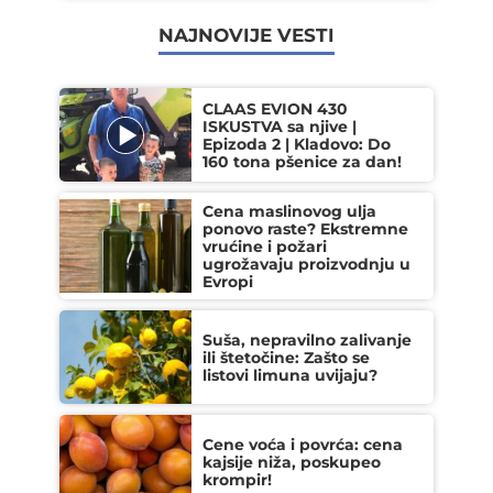
NAJNOVIJE VESTI
CLAAS EVION 430
ISKUSTVA sa njive |
Epizoda 2 | Kladovo: Do
160 tona pšenice za dan!
Cena maslinovog ulja
ponovo raste? Ekstremne
vrućine i požari
ugrožavaju proizvodnju u
Evropi
Suša, nepravilno zalivanje
ili štetočine: Zašto se
listovi limuna uvijaju?
Cene voća i povrća: cena
kajsije niža, poskupeo
krompir!