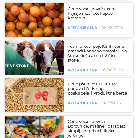
Cene voća i povrća: cena
kajsije niža, poskupeo
krompir!
06/08/2026
KRETANJE CENA
Tovni bikovi pojeftinili, cena
prasadi konačno porasla! Evo
šta se dešava na tržištu
stoke...
05/08/2026
KRETANJE CENA
Cene pšenice i kukuruza
ponovo PALE, soja
poskupela! | Produktna berza
31/07/2026
KRETANJE CENA
Cene voća i povrća:
Borovnice, maline i paradajz
skuplji, paprika i tikvice
jeftinije!