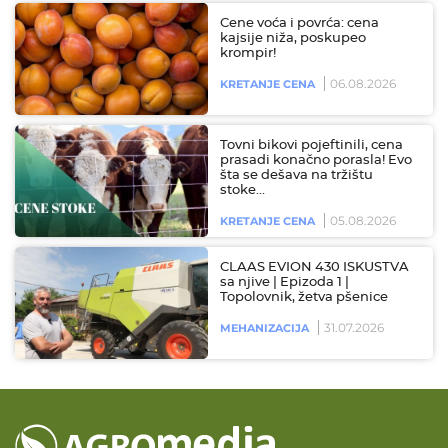
Cene voća i povrća: cena
kajsije niža, poskupeo
krompir!
06.08.2026
KRETANJE CENA
Tovni bikovi pojeftinili, cena
prasadi konačno porasla! Evo
šta se dešava na tržištu
stoke…
05.08.2026
KRETANJE CENA
CLAAS EVION 430 ISKUSTVA
sa njive | Epizoda 1 |
Topolovnik, žetva pšenice
31.07.2026
MEHANIZACIJA