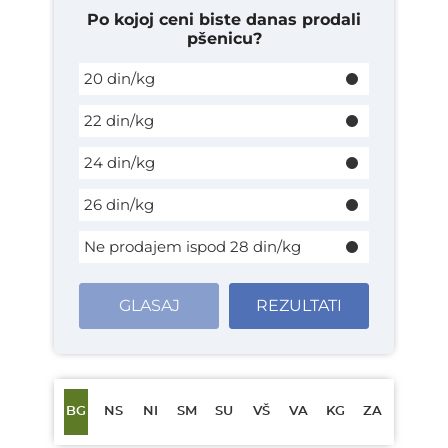
Po kojoj ceni biste danas prodali
pšenicu?
20 din/kg
22 din/kg
24 din/kg
26 din/kg
Ne prodajem ispod 28 din/kg
GLASAJ
REZULTATI
BG
NS
NI
SM
SU
VŠ
VA
KG
ZA