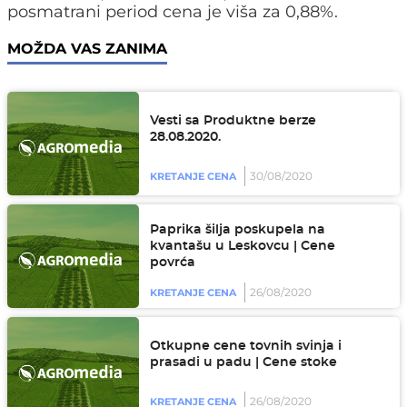
posmatrani period cena je viša za 0,88%.
MOŽDA VAS ZANIMA
Vesti sa Produktne berze
28.08.2020.
30/08/2020
KRETANJE CENA
Paprika šilja poskupela na
kvantašu u Leskovcu | Cene
povrća
26/08/2020
KRETANJE CENA
Otkupne cene tovnih svinja i
prasadi u padu | Cene stoke
26/08/2020
KRETANJE CENA