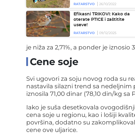
RATARSTVO
26/10/2022
Efikasni TRIKOVI: Kako da
oterate PTICE i zaštitite
useve!
RATARSTVO
09/12/2025
je niža za 2,71%, a ponder je iznosio
Cene soje
Svi ugovori za soju novog roda su rea
nastavila silazni trend sa nedeljni
iznosila 71,00 dinar (78,10 din/kg sa
Iako je suša desetkovala ovogodišnji
cena soje u regionu, kao i lošiji kva
površina, dodatno su zakomplikoval
cene ove uljarice.