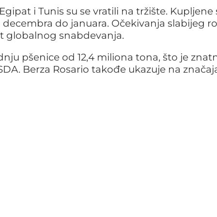
ipat i Tunis su se vratili na tržište. Kupljene
d decembra do januara. Očekivanja slabijeg r
st globalnog snabdevanja.
nju pšenice od 12,4 miliona tona, što je znat
USDA. Berza Rosario takođe ukazuje na značaj