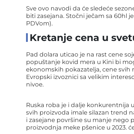
Sve ovo navodi da će sledeće sezone
biti zasejana. Stočni ječam sa 60hl 
PDVom).
Kretanje cena u svet
Pad dolara uticao je na rast cene s
popuštanje kovid mera u Kini bi mogl
ekonomskih pokazatelja, cene svih r
Evropski izvoznici sa velikim inte
nivoe.
Ruska roba je i dalje konkurentnija
svih proizvoda imale silazan trend na
i zasejane površine su manje nego 
proizvodnja meke pšenice u 2023. ć