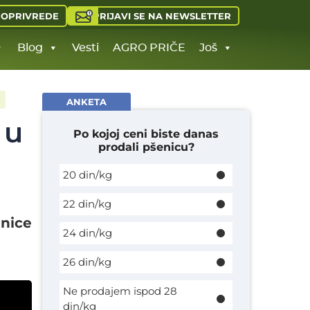
PRIJAVI SE NA NEWSLETTER
JOPRIVREDE
Blog
Vesti
AGRO PRIČE
Još
!
ANKETA
 u
Po kojoj ceni biste danas
prodali pšenicu?
20 din/kg
22 din/kg
enice
24 din/kg
26 din/kg
Ne prodajem ispod 28
din/kg