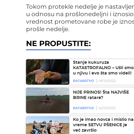
Tokom protekle nedelje je nastavlje
u odnosu na prošlonedeljni i iznosio j
vrednost prometovane robe je iznosil
prošle nedelje.
NE PROPUSTITE:
Stanje kukuruza
KATASTROFALNO – Ušli smo
u njivu i evo šta smo videli!
RATARSTVO
09/10/2022
NIJE PRINOS! Šta NAJVIŠE
BRINE ratare?
RATARSTVO
24/10/2022
Ko je imao novca i mislio na
vreme SETVU PŠENICE je
već završio