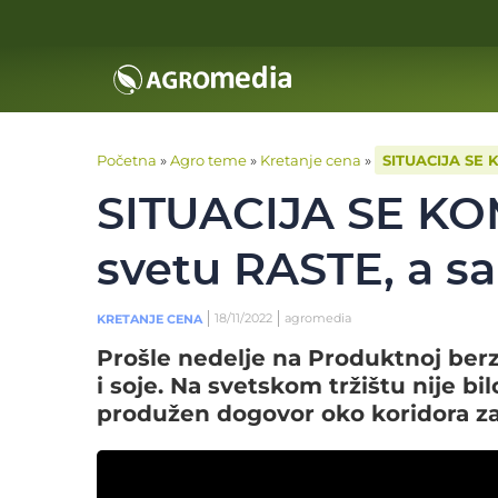
Početna
»
Agro teme
»
Kretanje cena
»
SITUACIJA SE 
SITUACIJA SE KO
svetu RASTE, a s
18/11/2022
agromedia
KRETANJE CENA
Prošle nedelje na Produktnoj ber
i soje. Na svetskom tržištu nije bil
produžen dogovor oko koridora za i