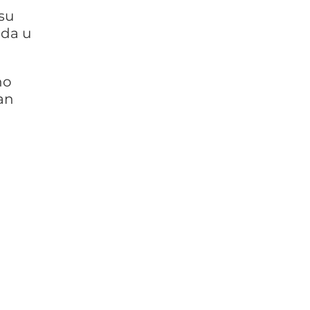
 su
oda u
no
an