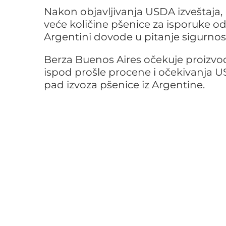
Nakon objavljivanja USDA izveštaja, Eg
veće količine pšenice za isporuke o
Argentini dovode u pitanje sigurno
Berza Buenos Aires očekuje proizvod
ispod prošle procene i očekivanja 
pad izvoza pšenice iz Argentine.