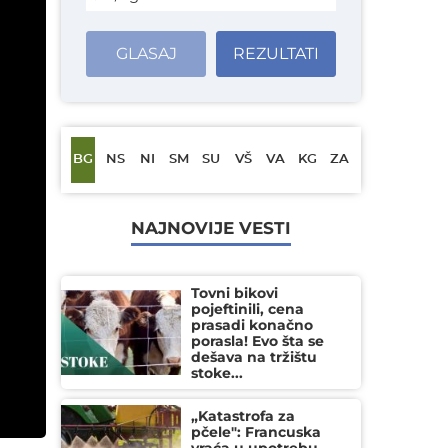
GLASAJ
REZULTATI
BG
NS
NI
SM
SU
VŠ
VA
KG
ZA
NAJNOVIJE VESTI
Tovni bikovi
pojeftinili, cena
prasadi konačno
porasla! Evo šta se
dešava na tržištu
stoke...
„Katastrofa za
pčele": Francuska