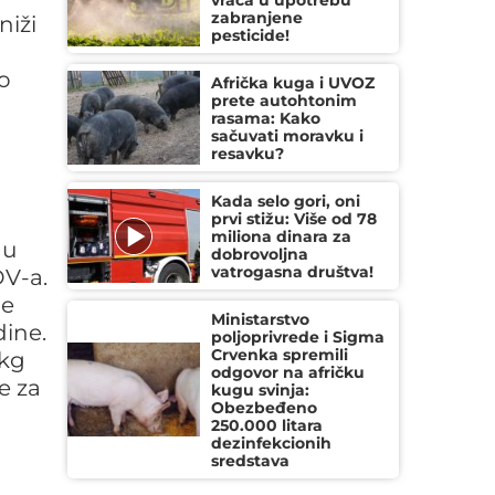
vraća u upotrebu
zabranjene
niži
pesticide!
go
Afrička kuga i UVOZ
prete autohtonim
rasama: Kako
sačuvati moravku i
resavku?
Kada selo gori, oni
prvi stižu: Više od 78
miliona dinara za
 u
dobrovoljna
vatrogasna društva!
DV-a.
je
Ministarstvo
ine.
poljoprivrede i Sigma
Crvenka spremili
/kg
odgovor na afričku
e za
kugu svinja:
Obezbeđeno
250.000 litara
dezinfekcionih
sredstava