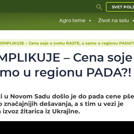
SVET POL
Agro teme
Život na selu
KOMPLIKUJE – Cena soje u svetu RASTE, a samo u regionu PADA?
MPLIKUJE – Cena soje
amo u regionu PADA?!
zi u Novom Sadu došlo je do pada cene pš
o značajnijih dešavanja, a s tim u vezi je
zvoz žitarica iz Ukrajine.