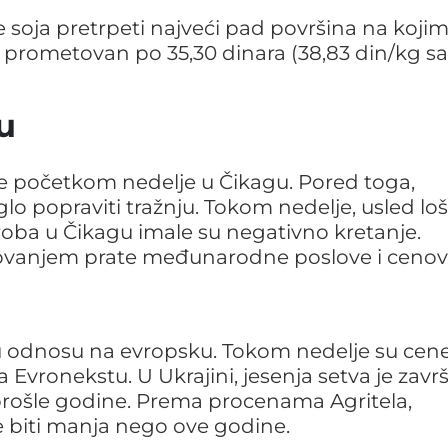
 soja pretrpeti najveći pad površina na koji
je prometovan po 35,30 dinara (38,83 din/kg sa
u
oje početkom nedelje u Čikagu. Pored toga,
o popraviti tražnju. Tokom nedelje, usled loš
oba u Čikagu imale su negativno kretanje.
resovanjem prate međunarodne poslove i ceno
 u odnosu na evropsku. Tokom nedelje su cen
 Evronekstu. U Ukrajini, jesenja setva je zav
prošle godine. Prema procenama Agritela,
e biti manja nego ove godine.