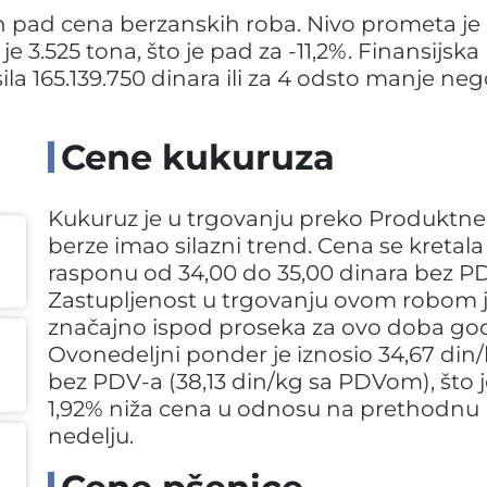
n pad cena berzanskih roba. Nivo prometa je 
e 3.525 tona, što je pad za -11,2%. Finansijska
a 165.139.750 dinara ili za 4 odsto manje ne
Cene kukuruza
Kukuruz je u trgovanju preko Produktne
berze imao silazni trend. Cena se kretala
rasponu od 34,00 do 35,00 dinara bez P
Zastupljenost u trgovanju ovom robom 
značajno ispod proseka za ovo doba god
Ovonedeljni ponder je iznosio 34,67 din
bez PDV-a (38,13 din/kg sa PDVom), što j
1,92% niža cena u odnosu na prethodnu
nedelju.