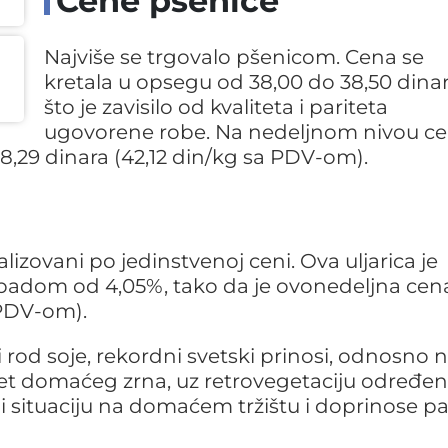
Cene pšenice
Najviše se trgovalo pšenicom. Cena se
kretala u opsegu od 38,00 do 38,50 dinar
što je zavisilo od kvaliteta i pariteta
ugovorene robe. Na nedeljnom nivou c
 38,29 dinara (42,12 din/kg sa PDV-om).
lizovani po jedinstvenoj ceni. Ova uljarica je
m padom od 4,05%, tako da je ovonedeljna cen
 PDV-om).
 rod soje, rekordni svetski prinosi, odnosno n
litet domaćeg zrna, uz retrovegetaciju određen
i situaciju na domaćem tržištu i doprinose p