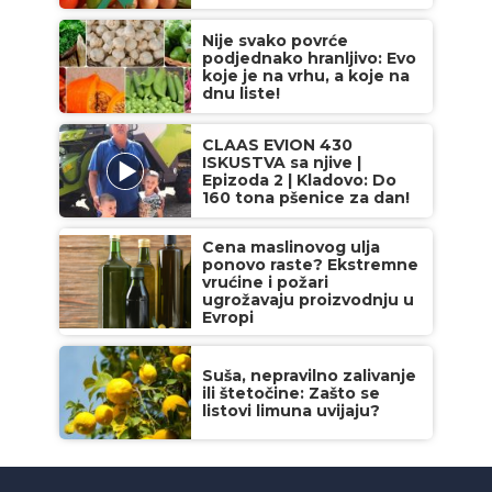
Nije svako povrće
podjednako hranljivo: Evo
koje je na vrhu, a koje na
dnu liste!
CLAAS EVION 430
ISKUSTVA sa njive |
Epizoda 2 | Kladovo: Do
160 tona pšenice za dan!
Cena maslinovog ulja
ponovo raste? Ekstremne
vrućine i požari
ugrožavaju proizvodnju u
Evropi
Suša, nepravilno zalivanje
ili štetočine: Zašto se
listovi limuna uvijaju?