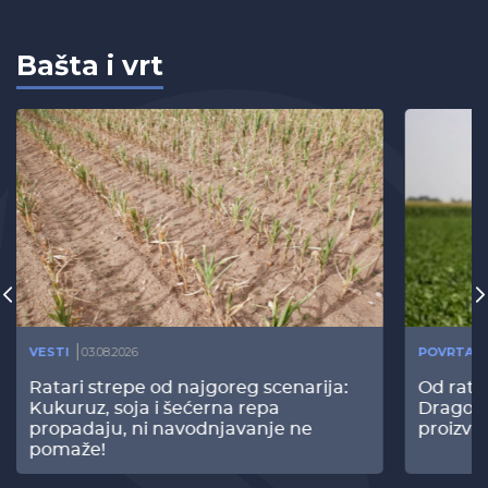
Bašta i vrt
VESTI
03.08.2026
POVRTAR
Ratari strepe od najgoreg scenarija:
Od rata
Kukuruz, soja i šećerna repa
Dragomi
propadaju, ni navodnjavanje ne
proizvo
pomaže!