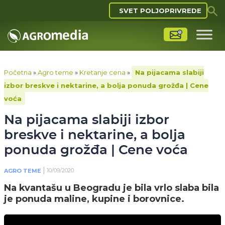
SVET POLJOPRIVREDE
Početna
»
Agro teme
»
Kretanje cena
»
Na pijacama slabiji
izbor breskve i nektarine, a bolja ponuda grožđa | Cene
voća
Na pijacama slabiji izbor
breskve i nektarine, a bolja
ponuda grožđa | Cene voća
10/09/2020
AGRO TEME
Na kvantašu u Beogradu je bila vrlo slaba bila
je ponuda maline, kupine i borovnice.