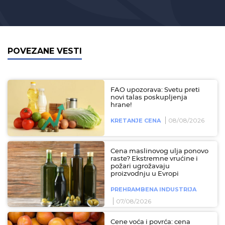
POVEZANE VESTI
FAO upozorava: Svetu preti
novi talas poskupljenja
hrane!
08/08/2026
KRETANJE CENA
Cena maslinovog ulja ponovo
raste? Ekstremne vrućine i
požari ugrožavaju
proizvodnju u Evropi
PREHRAMBENA INDUSTRIJA
07/08/2026
Cene voća i povrća: cena