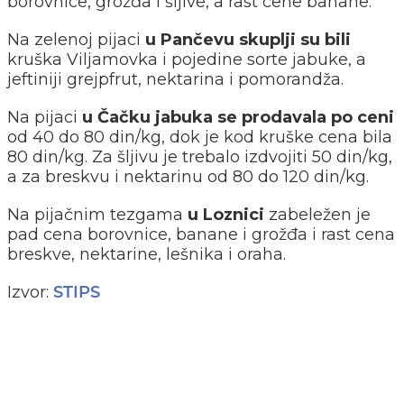
borovnice, grožđa i šljive, a rast cene banane.
Na zelenoj pijaci
u Pančevu skuplji su bili
kruška Viljamovka i pojedine sorte jabuke, a
jeftiniji grejpfrut, nektarina i pomorandža.
Na pijaci
u Čačku jabuka se prodavala po ceni
od 40 do 80 din/kg, dok je kod kruške cena bila
80 din/kg. Za šljivu je trebalo izdvojiti 50 din/kg,
a za breskvu i nektarinu od 80 do 120 din/kg.
Na pijačnim tezgama
u Loznici
zabeležen je
pad cena borovnice, banane i grožđa i rast cena
breskve, nektarine, lešnika i oraha.
Izvor:
STIPS