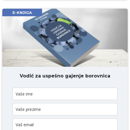
Email* obavezno
E-KNJIGA
Komentar* obavezno
DODAJ KOMENTAR
Vodič za uspešno gajenje borovnica