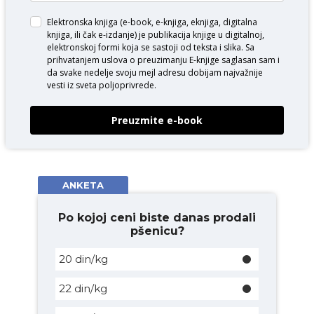
Elektronska knjiga (e-book, e-knjiga, eknjiga, digitalna
knjiga, ili čak e-izdanje) je publikacija knjige u digitalnoj,
elektronskoj formi koja se sastoji od teksta i slika. Sa
prihvatanjem uslova o
preuzimanju E-knjige
saglasan sam i
da svake nedelje svoju mejl adresu dobijam najvažnije
vesti iz sveta poljoprivrede.
Preuzmite e-book
ANKETA
Po kojoj ceni biste danas prodali
pšenicu?
20 din/kg
22 din/kg