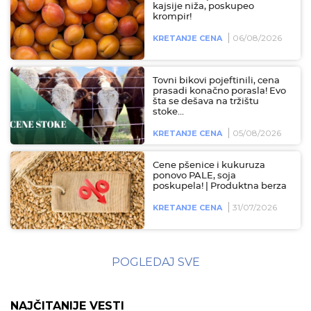
kajsije niža, poskupeo
krompir!
06/08/2026
KRETANJE CENA
Tovni bikovi pojeftinili, cena
prasadi konačno porasla! Evo
šta se dešava na tržištu
stoke...
05/08/2026
KRETANJE CENA
Cene pšenice i kukuruza
ponovo PALE, soja
poskupela! | Produktna berza
31/07/2026
KRETANJE CENA
POGLEDAJ SVE
NAJČITANIJE VESTI