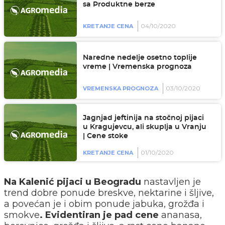
sa Produktne berze
04/10/2020
KRETANJE CENA
Naredne nedelje osetno toplije
vreme | Vremenska prognoza
03/10/2020
VREMENSKA PROGNOZA
Jagnjad jeftinija na stočnoj pijaci
u Kragujevcu, ali skuplja u Vranju
| Cene stoke
01/10/2020
KRETANJE CENA
Na Kalenić pijaci u Beogradu
nastavljen je
trend dobre ponude breskve, nektarine i šljive,
a povećan je i obim ponude jabuka, grožđa i
smokve
. Evidentiran je pad cene
ananasa,