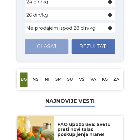
24 din/kg
26 din/kg
Ne prodajem ispod 28 din/kg
GLASAJ
REZULTATI
BG
NS
NI
SM
SU
VŠ
VA
KG
ZA
NAJNOVIJE VESTI
FAO upozorava: Svetu
preti novi talas
poskupljenja hrane!