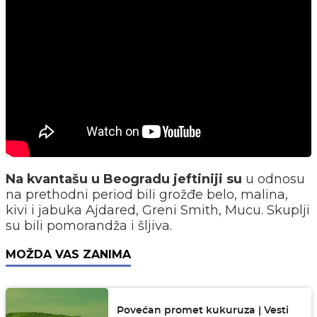
Na kvantašu u Beogradu
jeftiniji su
u odnosu
na prethodni period bili grožđe belo, malina,
kivi i jabuka Ajdared, Greni Smith, Mucu. Skuplji
su bili pomorandža i šljiva.
MOŽDA VAS ZANIMA
Povećan promet kukuruza | Vesti