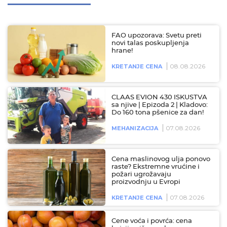
FAO upozorava: Svetu preti
novi talas poskupljenja
hrane!
08.08.2026
KRETANJE CENA
CLAAS EVION 430 ISKUSTVA
sa njive | Epizoda 2 | Kladovo:
Do 160 tona pšenice za dan!
07.08.2026
MEHANIZACIJA
Cena maslinovog ulja ponovo
raste? Ekstremne vrućine i
požari ugrožavaju
proizvodnju u Evropi
07.08.2026
KRETANJE CENA
Cene voća i povrća: cena