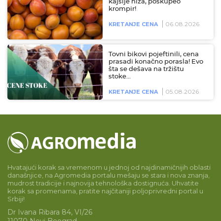
kajsije niža, poskupeo
krompir!
06.08.2026
KRETANJE CENA
Tovni bikovi pojeftinili, cena
prasadi konačno porasla! Evo
šta se dešava na tržištu
stoke…
05.08.2026
KRETANJE CENA
Hvatajući korak sa vremenom u jednoj od najdinamičnijih oblasti
današnjice, na Agromedia portalu mešaju se stara i nova znanja,
mudrost tradicije i najnovija tehnološka dostignuća. Uhvatite
korak sa promenama, pratite najčitaniji poljoprivredni portal u
Srbiji!
Dr Ivana Ribara 84, VI/26