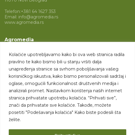
11070 Novi Beograd
Telefon:
+381 64 1627 353
Email:
info@agromedia.rs
www.agromedia.rs
Agromedia
O nama
Kolačiće upotrebljavamo kako bi ova web stranica radila
Svet poljoprivrede
pravilno te kako bismo bili u stanju vršiti dalja
Marketing usluge
unapređenja stranice sa svrhom poboljšavanja vašeg
korisničkog iskustva, kako bismo personalizovali sadržaj i
Tražimo saradnike
oglase, omogućili funkcionalnost društvenih medija i
analizirali promet. Nastavkom korištenja naših internet
Kontakt
stranica prihvatate upotrebu kolačića. “Prihvati sve”,
znači da prihvatate sve kolačiće. Takođe, možete
Kontakt
posetiti "Podešavanja kolačića" Kako biste podesili šta
želite.