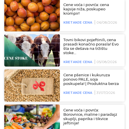
Cene voća i povrća: cena
kajsije niža, poskupeo
krompir!
06/08/2026
KRETANJE CENA
Tovni bikovi pojeftinili, cena
prasadi konačno porasla! Evo
šta se dešava na tržištu
stoke...
05/08/2026
KRETANJE CENA
Cene pšenice i kukuruza
ponovo PALE, soja
poskupela! | Produktna berza
31/07/2026
KRETANJE CENA
Cene voća i povrća:
Borovnice, maline i paradajz
skuplji, paprika i tikvice
jeftinije!