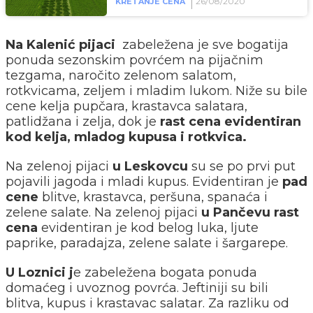
26/08/2020
KRETANJE CENA
Na Kalenić pijaci
zabeležena je sve bogatija
ponuda sezonskim povrćem na pijačnim
tezgama, naročito zelenom salatom,
rotkvicama, zeljem i mladim lukom. Niže su bile
cene kelja pupčara, krastavca salatara,
patlidžana i zelja, dok je
rast cena evidentiran
kod kelja, mladog kupusa i rotkvica.
Na zelenoj pijaci
u Leskovcu
su se po prvi put
pojavili jagoda i mladi kupus. Evidentiran je
pad
cene
blitve, krastavca, peršuna, spanaća i
zelene salate. Na zelenoj pijaci
u Pančevu rast
cena
evidentiran je kod belog luka, ljute
paprike, paradajza, zelene salate i šargarepe.
U Loznici j
e zabeležena bogata ponuda
domaćeg i uvoznog povrća. Jeftiniji su bili
blitva, kupus i krastavac salatar. Za razliku od