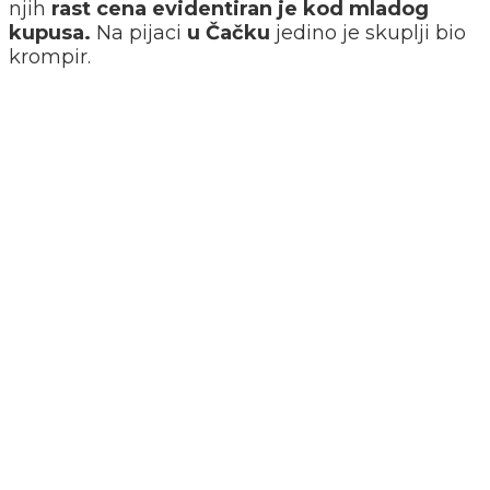
njih
rast cena evidentiran je kod mladog
kupusa.
Na pijaci
u Čačku
jedino je skuplji bio
krompir.