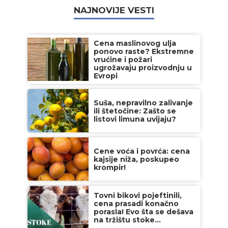
NAJNOVIJE VESTI
Cena maslinovog ulja
ponovo raste? Ekstremne
vrućine i požari
ugrožavaju proizvodnju u
Evropi
Suša, nepravilno zalivanje
ili štetočine: Zašto se
listovi limuna uvijaju?
Cene voća i povrća: cena
kajsije niža, poskupeo
krompir!
Tovni bikovi pojeftinili,
cena prasadi konačno
porasla! Evo šta se dešava
na tržištu stoke...