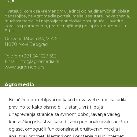
Hvatajući korak sa vremenom u jednoj od najdinamičnijih oblasti
današnjice, na Agromedia portalu mešaju se stara i nova znanja,
mudrost tradicije i najnovija tehnološka dostignuća. Uhvatite
korak sa promenama, pratite najčitaniji poljoprivredni portal u
Srbiji!
Dr Ivana Ribara 84, VI/26
11070 Novi Beograd
Telefon:
+381 64 1627 353
Email:
info@agromedia.rs
www.agromedia.rs
Agromedia
O nama
Kolačiće upotrebljavamo kako bi ova web stranica radila
Svet poljoprivrede
pravilno te kako bismo bili u stanju vršiti dalja
Marketing usluge
unapređenja stranice sa svrhom poboljšavanja vašeg
korisničkog iskustva, kako bismo personalizovali sadržaj i
Tražimo saradnike
oglase, omogućili funkcionalnost društvenih medija i
analizirali promet. Nastavkom korištenja naših internet