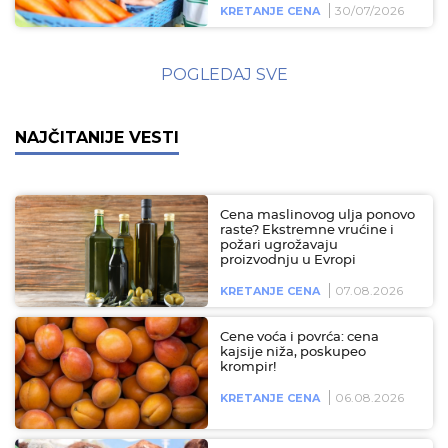
30/07/2026
KRETANJE CENA
POGLEDAJ SVE
NAJČITANIJE VESTI
Cena maslinovog ulja ponovo
raste? Ekstremne vrućine i
požari ugrožavaju
proizvodnju u Evropi
07.08.2026
KRETANJE CENA
Cene voća i povrća: cena
kajsije niža, poskupeo
krompir!
06.08.2026
KRETANJE CENA