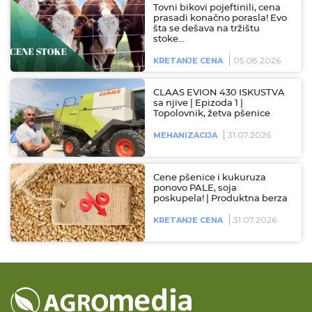
Tovni bikovi pojeftinili, cena
prasadi konačno porasla! Evo
šta se dešava na tržištu
stoke…
05.08.2026
KRETANJE CENA
CLAAS EVION 430 ISKUSTVA
sa njive | Epizoda 1 |
Topolovnik, žetva pšenice
31.07.2026
MEHANIZACIJA
Cene pšenice i kukuruza
ponovo PALE, soja
poskupela! | Produktna berza
31.07.2026
KRETANJE CENA