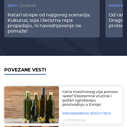
VESTI
03.08.2026
POVRTAR
Ratari strepe od najgoreg scenarija:
Od rata
Kukuruz, soja i šećerna repa
Dragomi
propadaju, ni navodnjavanje ne
proizvo
pomaže!
POVEZANE VESTI
Cena maslinovog ulja ponovo
raste? Ekstremne vrućine i
požari ugrožavaju
proizvodnju u Evropi
PREHRAMBENA INDUSTRIJA
07/08/2026