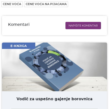
CENE VOĆA
CENE VOĆA NA PIJACAMA
Komentari
NAPIŠITE KOMENTAR
Ime i prezime* obavezno
Email* obavezno
E-KNJIGA
Komentar* obavezno
DODAJ KOMENTAR
Vodič za uspešno gajenje borovnica