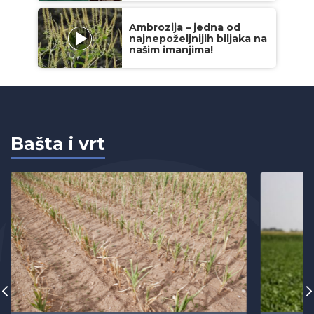
Ambrozija – jedna od
najnepoželjnijih biljaka na
našim imanjima!
Bašta i vrt