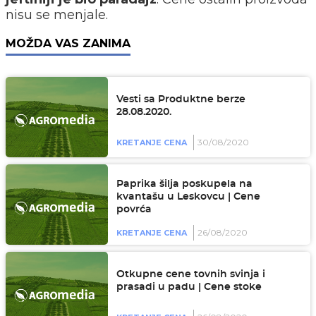
nisu se menjale.
MOŽDA VAS ZANIMA
Vesti sa Produktne berze
28.08.2020.
30/08/2020
KRETANJE CENA
Paprika šilja poskupela na
kvantašu u Leskovcu | Cene
povrća
26/08/2020
KRETANJE CENA
Otkupne cene tovnih svinja i
prasadi u padu | Cene stoke