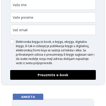
Elektronska knjiga (e-book, e-knjiga, eknjiga, digitalna
knjiga, ili čak e-izdanje) je publikacija knjige u digitalnoj,
elektronskoj formi koja se sastoji od teksta i slika. Sa
prihvatanjem uslova o
preuzimanju E-knjige
saglasan sam i
da svake nedelje svoju mejl adresu dobijam najvažnije
vesti iz sveta poljoprivrede.
Preuzmite e-book
ANKETA