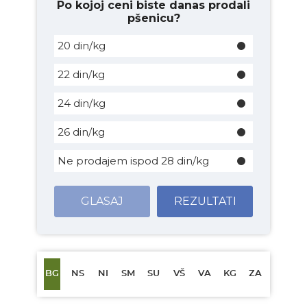
Po kojoj ceni biste danas prodali
pšenicu?
20 din/kg
22 din/kg
24 din/kg
26 din/kg
Ne prodajem ispod 28 din/kg
GLASAJ
REZULTATI
BG
NS
NI
SM
SU
VŠ
VA
KG
ZA