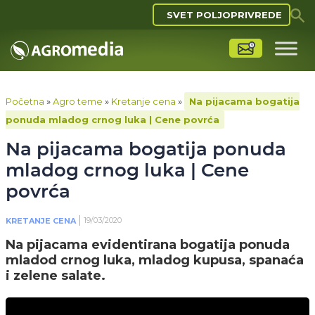
SVET POLJOPRIVREDE
Početna
»
Agro teme
»
Kretanje cena
»
Na pijacama bogatija
ponuda mladog crnog luka | Cene povrća
Na pijacama bogatija ponuda
mladog crnog luka | Cene
povrća
19/03/2020
KRETANJE CENA
Na pijacama evidentirana bogatija ponuda
mladod crnog luka, mladog kupusa, spanaća
i zelene salate.