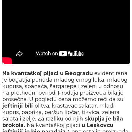
Na kvantaškoj pijaci u Beogradu
evidentirana
je bogatija ponuda mladog crnog luka, mladog
kupusa, spanaća, šargarepe i zeleni u odnosu
na prethodni period. Prodaja proizvoda bila je
prosečna. U pogledu cena možemo reći da su
jeftiniji bili
blitva, krastavac salatar, mladi
kupus, paprika, peršun lipćar, tikvica, zelena
salata i zelje. Za razliku od njih
skuplja je bila
brokola.
Na kvantaškoj pijaci
u Leskovcu
jeftiniji je bio paradajz
. Cene ostalih proizvoda