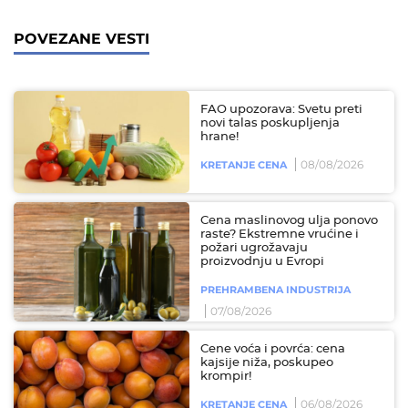
POVEZANE VESTI
FAO upozorava: Svetu preti
novi talas poskupljenja
hrane!
08/08/2026
KRETANJE CENA
Cena maslinovog ulja ponovo
raste? Ekstremne vrućine i
požari ugrožavaju
proizvodnju u Evropi
PREHRAMBENA INDUSTRIJA
07/08/2026
Cene voća i povrća: cena
kajsije niža, poskupeo
krompir!
06/08/2026
KRETANJE CENA