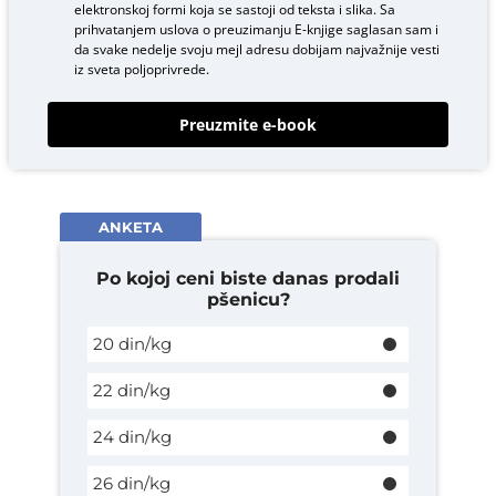
elektronskoj formi koja se sastoji od teksta i slika. Sa
prihvatanjem uslova o
preuzimanju E-knjige
saglasan sam i
da svake nedelje svoju mejl adresu dobijam najvažnije vesti
iz sveta poljoprivrede.
Preuzmite e-book
ANKETA
Po kojoj ceni biste danas prodali
pšenicu?
20 din/kg
22 din/kg
24 din/kg
26 din/kg