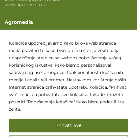
www.agromedia.rs
Agromedia
O nama
Svet poljoprivrede
Kolačiće upotrebljavamo kako bi ova web stranica
radila pravilno te kako bismo bili u stanju vršiti dalja
Marketing usluge
unapređenja stranice sa svrhom poboljšavanja vašeg
Tražimo saradnike
korisničkog iskustva, kako bismo personalizovali
sadržaj i oglase, omogućili funkcionalnost društvenih
Kontakt
medija i analizirali promet. Nastavkom korištenja naših
internet stranica prihvatate upotrebu kolačića. “Prihvati
Kontakt
sve”, znači da prihvatate sve kolačiće. Takođe, možete
posetiti "Podešavanja kolačića" Kako biste podesili šta
želite.
Prihvati Sve