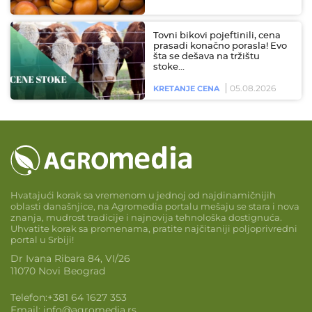
Tovni bikovi pojeftinili, cena
prasadi konačno porasla! Evo
šta se dešava na tržištu
stoke…
05.08.2026
KRETANJE CENA
Hvatajući korak sa vremenom u jednoj od najdinamičnijih
oblasti današnjice, na Agromedia portalu mešaju se stara i nova
znanja, mudrost tradicije i najnovija tehnološka dostignuća.
Uhvatite korak sa promenama, pratite najčitaniji poljoprivredni
portal u Srbiji!
Dr Ivana Ribara 84, VI/26
11070 Novi Beograd
Telefon:
+381 64 1627 353
Email:
info@agromedia.rs