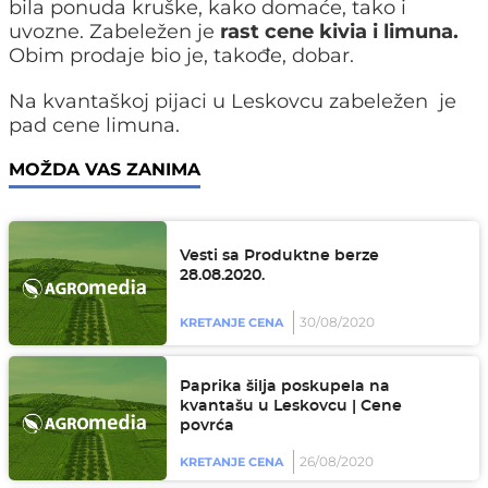
bila ponuda kruške, kako domaće, tako i
uvozne. Zabeležen je
rast cene kivia i limuna.
Obim prodaje bio je, takođe, dobar.
Na kvantaškoj pijaci u Leskovcu zabeležen je
pad cene limuna.
MOŽDA VAS ZANIMA
Vesti sa Produktne berze
28.08.2020.
30/08/2020
KRETANJE CENA
Paprika šilja poskupela na
kvantašu u Leskovcu | Cene
povrća
26/08/2020
KRETANJE CENA