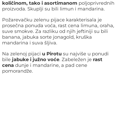
količinom, tako i asortimanom
poljoprivrednih
proizvoda. Skuplji su bili limun i mandarina.
Požarevačku zelenu pijace karakterisala je
prosečna ponuda voća, rast cena limuna, oraha,
suve smokve. Za razliku od njih jeftiniji su bili
banana, jabuka sorte jonagold, kruška
mandarina i suva šljiva.
Na zelenoj pijaci
u Pirotu
su najviše u ponudi
bile
jabuke i južno voće
. Zabeležen je
rast
cena
dunje i mandarine, a pad cene
pomorandže.