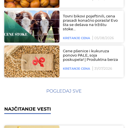
Tovni bikovi pojeftinili, cena
prasadi konačno porasla! Evo
šta se dešava na tržištu
stoke...
05/08/2026
KRETANJE CENA
Cene pšenice i kukuruza
ponovo PALE, soja
poskupela! | Produktna berza
31/07/2026
KRETANJE CENA
POGLEDAJ SVE
NAJČITANIJE VESTI