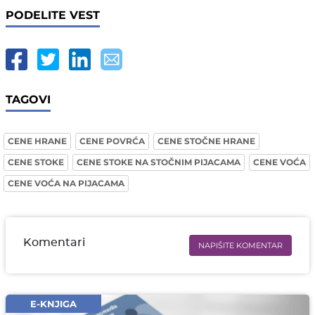
PODELITE VEST
TAGOVI
CENE HRANE
CENE POVRĆA
CENE STOČNE HRANE
CENE STOKE
CENE STOKE NA STOČNIM PIJACAMA
CENE VOĆA
CENE VOĆA NA PIJACAMA
Komentari
NAPIŠITE KOMENTAR
Ime i prezime* obavezno
Email* obavezno
E-KNJIGA