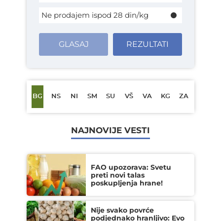
Ne prodajem ispod 28 din/kg
GLASAJ
REZULTATI
BG
NS
NI
SM
SU
VŠ
VA
KG
ZA
NAJNOVIJE VESTI
FAO upozorava: Svetu
preti novi talas
poskupljenja hrane!
Nije svako povrće
podjednako hranljivo: Evo