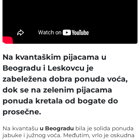
Na kvantaškim pijacama u
Beogradu i Leskovcu je
zabeležena dobra ponuda voća,
dok se na zelenim pijacama
ponuda kretala od bogate do
prosečne.
Na kvantašu
u Beogradu
bila je solida ponuda
jabuke i južnog voća. Međutim, vrlo je oskudna