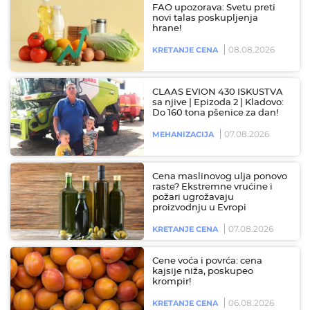
FAO upozorava: Svetu preti
novi talas poskupljenja
hrane!
08.08.2026
KRETANJE CENA
CLAAS EVION 430 ISKUSTVA
sa njive | Epizoda 2 | Kladovo:
Do 160 tona pšenice za dan!
07.08.2026
MEHANIZACIJA
Cena maslinovog ulja ponovo
raste? Ekstremne vrućine i
požari ugrožavaju
proizvodnju u Evropi
07.08.2026
KRETANJE CENA
Cene voća i povrća: cena
kajsije niža, poskupeo
krompir!
06.08.2026
KRETANJE CENA