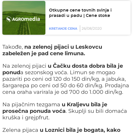
Otkupne cene tovnih svinja i
prasadi u padu | Cene stoke
26/08/2020
KRETANJE CENA
Takođe,
na zelenoj pijaci u Leskovcu
zabeležen je pad cene limuna.
Na zelenoj pijaci
u Čačku dosta dobra bila je
ponud
a sezonskog voća. Limun se mogao
pazariti po ceni od 120 do 150 din/kg, a jabuka,
šargarepa po ceni od 50 do 60 din/kg. Prodajna
cena oraha varirala je od 700 do 1.000 din/kg.
Na pijačnim tezgama
u Kraljevu bila je
prosečna ponuda voća
. Skuplji su bili domaća
kruška i grejpfrut.
Zelena pijaca
u Loznici bila je bogata, kako