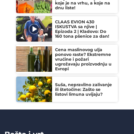
koje je na vrhu, a koje na
dnu liste!
CLAAS EVION 430
ISKUSTVA sa njive |
Epizoda 2 | Kladovo: Do
160 tona pšenice za dan!
Cena maslinovog ulja
ponovo raste? Ekstremne
vrućine i požari
ugrožavaju proizvodnju u
Evropi
Suša, nepravilno zalivanje
ili štetočine: Zašto se
listovi limuna uvijaju?