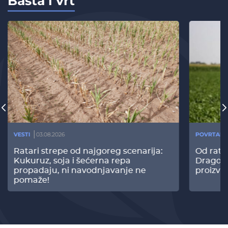
Bašta i vrt
VESTI
03.08.2026
POVRTARS
Ratari strepe od najgoreg scenarija:
Od rata
Kukuruz, soja i šećerna repa
Dragomi
propadaju, ni navodnjavanje ne
proizvo
pomaže!