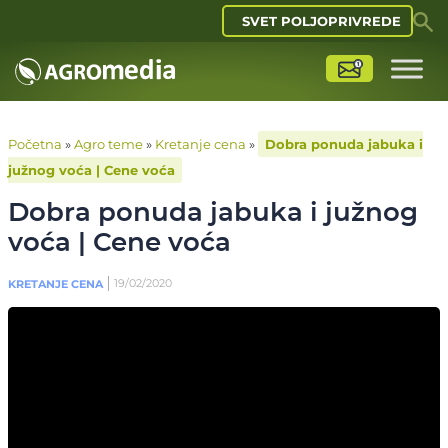
SVET POLJOPRIVREDE
Početna
»
Agro teme
»
Kretanje cena
»
Dobra ponuda jabuka i
južnog voća | Cene voća
Dobra ponuda jabuka i južnog
voća | Cene voća
19/02/2020
KRETANJE CENA