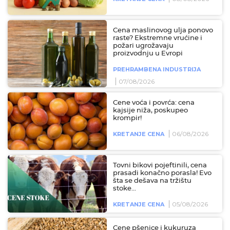
Cena maslinovog ulja ponovo
raste? Ekstremne vrućine i
požari ugrožavaju
proizvodnju u Evropi
PREHRAMBENA INDUSTRIJA
07/08/2026
Cene voća i povrća: cena
kajsije niža, poskupeo
krompir!
06/08/2026
KRETANJE CENA
Tovni bikovi pojeftinili, cena
prasadi konačno porasla! Evo
šta se dešava na tržištu
stoke...
05/08/2026
KRETANJE CENA
Cene pšenice i kukuruza