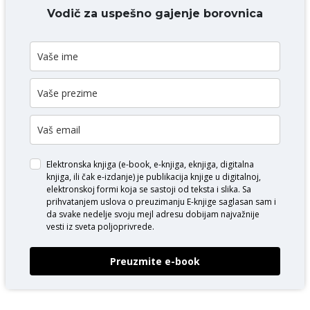
DODAJ KOMENTAR
Vodič za uspešno gajenje borovnica
Elektronska knjiga (e-book, e-knjiga, eknjiga, digitalna
knjiga, ili čak e-izdanje) je publikacija knjige u digitalnoj,
elektronskoj formi koja se sastoji od teksta i slika. Sa
prihvatanjem uslova o
preuzimanju E-knjige
saglasan sam i
da svake nedelje svoju mejl adresu dobijam najvažnije
vesti iz sveta poljoprivrede.
Preuzmite e-book