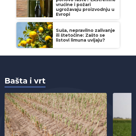
vrućine i požari
ugrožavaju proizvodnju u
Evropi
Suša, nepravilno zalivanje
ili štetočine: Zašto se
listovi limuna uvijaju?
Bašta i vrt