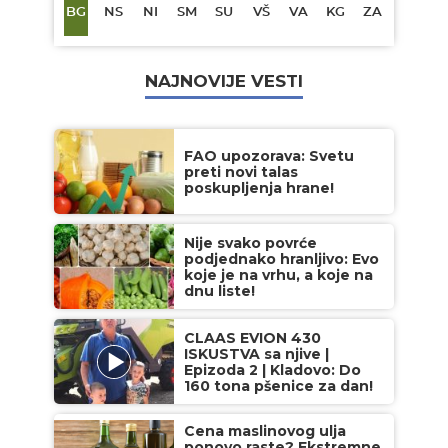
BG
NS
NI
SM
SU
VŠ
VA
KG
ZA
NAJNOVIJE VESTI
FAO upozorava: Svetu
preti novi talas
poskupljenja hrane!
Nije svako povrće
podjednako hranljivo: Evo
koje je na vrhu, a koje na
dnu liste!
CLAAS EVION 430
ISKUSTVA sa njive |
Epizoda 2 | Kladovo: Do
160 tona pšenice za dan!
Cena maslinovog ulja
ponovo raste? Ekstremne