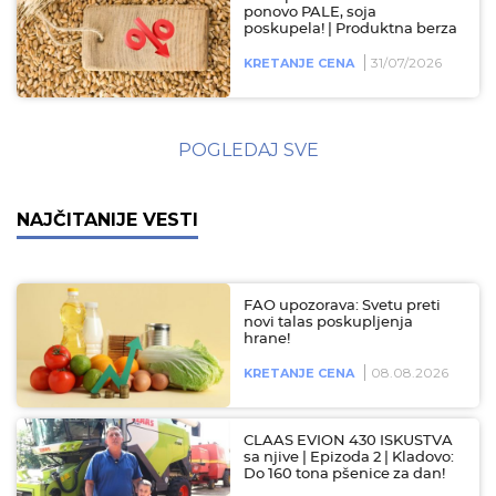
ponovo PALE, soja
poskupela! | Produktna berza
31/07/2026
KRETANJE CENA
POGLEDAJ SVE
NAJČITANIJE VESTI
FAO upozorava: Svetu preti
novi talas poskupljenja
hrane!
08.08.2026
KRETANJE CENA
CLAAS EVION 430 ISKUSTVA
sa njive | Epizoda 2 | Kladovo:
Do 160 tona pšenice za dan!