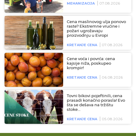
07.08.2026
MEHANIZACIJA
Cena maslinovog ulja ponovo
raste? Ekstremne vrućine i
požari ugrožavaju
proizvodnju u Evropi
07.08.2026
KRETANJE CENA
Cene voća i povrća: cena
kajsije niža, poskupeo
krompir!
06.08.2026
KRETANJE CENA
Tovni bikovi pojeftinili, cena
prasadi konačno porasla! Evo
šta se dešava na tržištu
stoke…
05.08.2026
KRETANJE CENA