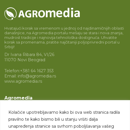
Hvatajući korak sa vremenom u jednoj od najdinamičnijih oblasti
današnjice, na Agromedia portalu mešaju se stara i nova znanja,
mudrost tradicije i najnovija tehnološka dostignuća. Uhvatite
korak sa promenama, pratite najčitaniji poljoprivredni portal u
Srbiji!
Dr Ivana Ribara 84, VI/26
11070 Novi Beograd
Telefon:
+381 64 1627 353
Email:
info@agromedia.rs
www.agromedia.rs
Agromedia
O nama
Kolačiće upotrebljavamo kako bi ova web stranica radila
Svet poljoprivrede
pravilno te kako bismo bili u stanju vršiti dalja
Marketing usluge
unapređenja stranice sa svrhom poboljšavanja vašeg