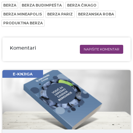
BERZA
BERZA BUDIMPEŠTA
BERZA ČIKAGO
BERZA MINEAPOLIS
BERZA PARIZ
BERZANSKA ROBA
PRODUKTNA BERZA
Komentari
NAPIŠITE KOMENTAR
Ime i prezime* obavezno
Email* obavezno
E-KNJIGA
Komentar* obavezno