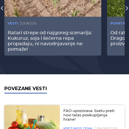
VESTI
03.08.2026
POVRTAR
Ratari strepe od najgoreg scenarija:
Od rata
Kukuruz, soja i šećerna repa
Dragomi
propadaju, ni navodnjavanje ne
proizvo
pomaže!
POVEZANE VESTI
FAO upozorava: Svetu preti
novi talas poskupljenja
hrane!
08/08/2026
KRETANJE CENA