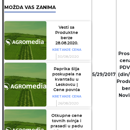
MOŽDA VAS ZANIMA
Vesti sa
Produktne
berze
28.08.2020.
KRETANJE CENA
Pros
30/08/2020
cen
PDV
Paprika šilja
5/29/2017
(din/
poskupela na
kvantašu u
Prod
Leskovcu |
be
Cene povrća
Novi
KRETANJE CENA
26/08/2020
Otkupne cene
tovnih svinja i
prasadi u padu