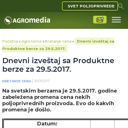
SVET POLJOPRIVREDE
Početna
»
Agro teme
»
Kretanje cena
»
Dnevni izveštaj sa
Produktne berze za 29.5.2017.
Dnevni izveštaj sa Produktne
berze za 29.5.2017.
30/05/2017
KRETANJE CENA
Na svetskim berzama je 29.5.2017. godine
zabeležena promena cena nekih
poljoprivrednih proizvoda. Evo do kakvih
promena je došlo.
Datum: