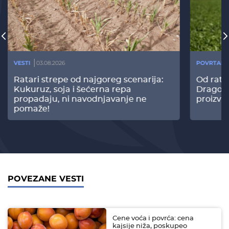
VESTI
03.08.2026
POVRTARS
Ratari strepe od najgoreg scenarija:
Od rata
Kukuruz, soja i šećerna repa
Dragomi
propadaju, ni navodnjavanje ne
proizvo
pomaže!
POVEZANE VESTI
Cene voća i povrća: cena
kajsije niža, poskupeo