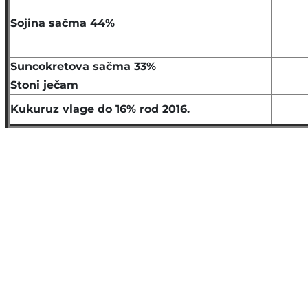
Sojina sačma 44%
Suncokretova sačma 33%
Stoni ječam
Kukuruz vlage do 16% rod 2016.