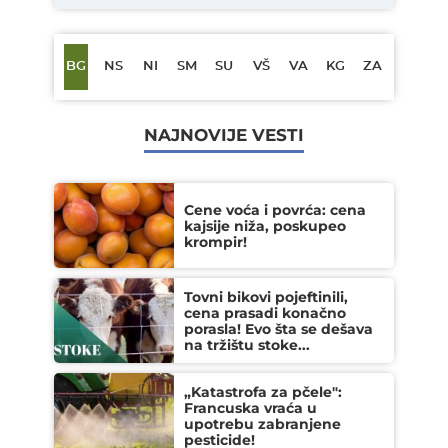
BG
NS
NI
SM
SU
VŠ
VA
KG
ZA
NAJNOVIJE VESTI
Cene voća i povrća: cena
kajsije niža, poskupeo
krompir!
Tovni bikovi pojeftinili,
cena prasadi konačno
porasla! Evo šta se dešava
na tržištu stoke...
„Katastrofa za pčele":
Francuska vraća u
upotrebu zabranjene
pesticide!