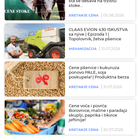
šta se dešava na tržištu
stoke…
05.08.2026
KRETANJE CENA
CLAAS EVION 430 ISKUSTVA
sa njive | Epizoda 1 |
Topolovnik, žetva pšenice
31.07.2026
MEHANIZACIJA
Cene pšenice i kukuruza
ponovo PALE, soja
poskupela! | Produktna berza
31.07.2026
KRETANJE CENA
Cene voća i povrća:
Borovnice, maline i paradajz
skuplji, paprika i tikvice
jeftinije!
30.07.2026
KRETANJE CENA