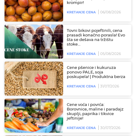
krompir!
06/08/2026
KRETANJE CENA
Tovni bikovi pojeftinili, cena
prasadi konačno porasla! Evo
šta se dešava na tržištu
stoke...
05/08/2026
KRETANJE CENA
Cene pšenice i kukuruza
ponovo PALE, soja
poskupela! | Produktna berza
31/07/2026
KRETANJE CENA
Cene voća i povrća:
Borovnice, maline i paradajz
skuplji, paprika i tikvice
jeftinije!
30/07/2026
KRETANJE CENA