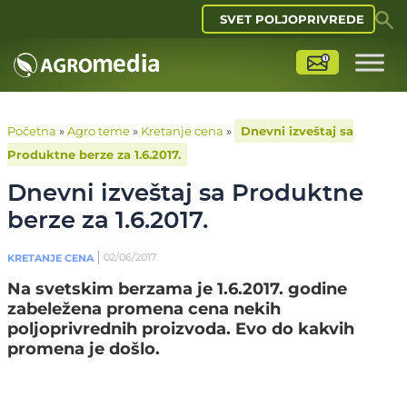
SVET POLJOPRIVREDE
Početna
»
Agro teme
»
Kretanje cena
»
Dnevni izveštaj sa
Produktne berze za 1.6.2017.
Dnevni izveštaj sa Produktne
berze za 1.6.2017.
02/06/2017
KRETANJE CENA
Na svetskim berzama je 1.6.2017. godine
zabeležena promena cena nekih
poljoprivrednih proizvoda. Evo do kakvih
promena je došlo.