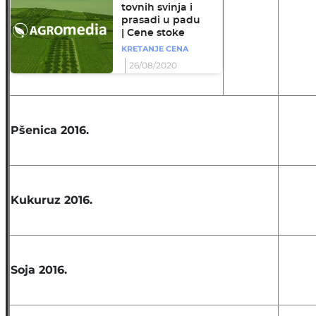
tovnih svinja i
prasadi u padu
| Cene stoke
KRETANJE CENA
26/08/2020
Pšenica 2016.
Kukuruz 2016.
Soja 2016.