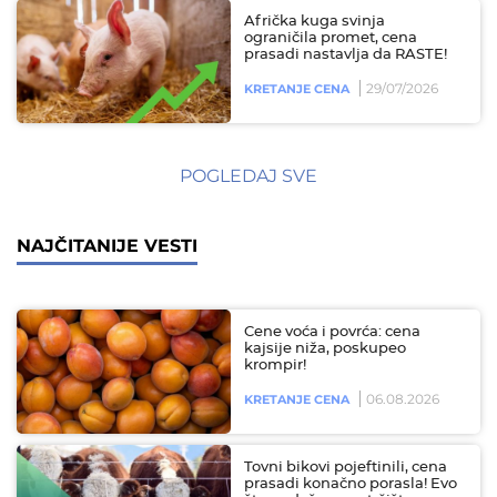
Afrička kuga svinja
ograničila promet, cena
prasadi nastavlja da RASTE!
29/07/2026
KRETANJE CENA
POGLEDAJ SVE
NAJČITANIJE VESTI
Cene voća i povrća: cena
kajsije niža, poskupeo
krompir!
06.08.2026
KRETANJE CENA
Tovni bikovi pojeftinili, cena
prasadi konačno porasla! Evo