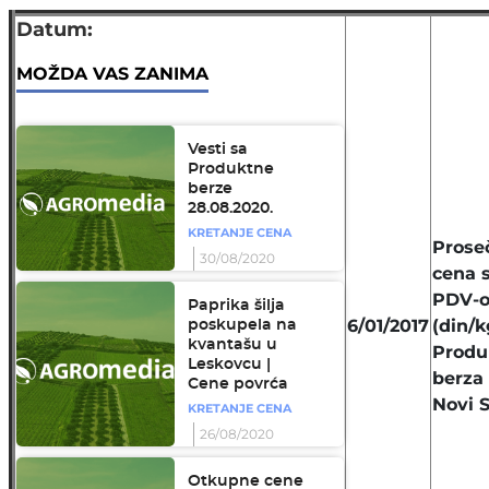
Datum:
MOŽDA VAS ZANIMA
Vesti sa
Produktne
berze
28.08.2020.
KRETANJE CENA
Prose
30/08/2020
cena 
PDV-
Paprika šilja
6/01/2017
(din/k
poskupela na
kvantašu u
Produ
Leskovcu |
berza
Cene povrća
Novi 
KRETANJE CENA
26/08/2020
Otkupne cene