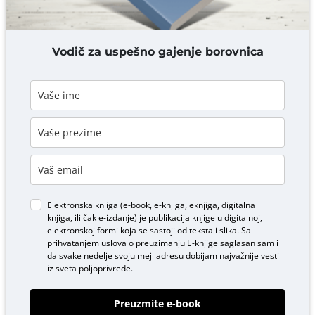
DODAJ KOMENTAR
Vodič za uspešno gajenje borovnica
Elektronska knjiga (e-book, e-knjiga, eknjiga, digitalna
knjiga, ili čak e-izdanje) je publikacija knjige u digitalnoj,
elektronskoj formi koja se sastoji od teksta i slika. Sa
prihvatanjem uslova o
preuzimanju E-knjige
saglasan sam i
da svake nedelje svoju mejl adresu dobijam najvažnije vesti
iz sveta poljoprivrede.
Preuzmite e-book