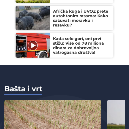
Afrička kuga i UVOZ prete
autohtonim rasama: Kako
sačuvati moravku i
resavku?
Kada selo gori, oni prvi
stižu: Više od 78 miliona
dinara za dobrovoljna
vatrogasna društva!
Bašta i vrt