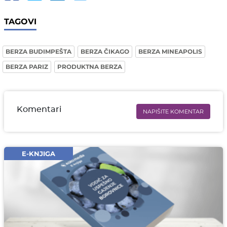
TAGOVI
BERZA BUDIMPEŠTA
BERZA ČIKAGO
BERZA MINEAPOLIS
BERZA PARIZ
PRODUKTNA BERZA
Komentari
NAPIŠITE KOMENTAR
Ime i prezime* obavezno
Email* obavezno
E-KNJIGA
Komentar* obavezno