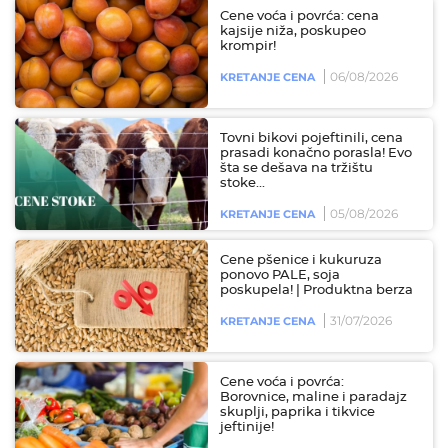
Cene voća i povrća: cena
kajsije niža, poskupeo
krompir!
06/08/2026
KRETANJE CENA
Tovni bikovi pojeftinili, cena
prasadi konačno porasla! Evo
šta se dešava na tržištu
stoke...
05/08/2026
KRETANJE CENA
Cene pšenice i kukuruza
ponovo PALE, soja
poskupela! | Produktna berza
31/07/2026
KRETANJE CENA
Cene voća i povrća:
Borovnice, maline i paradajz
skuplji, paprika i tikvice
jeftinije!