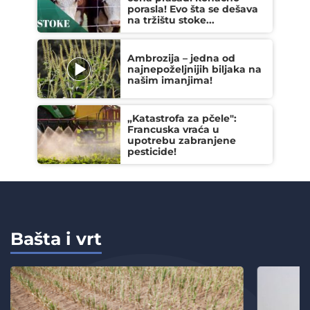
porasla! Evo šta se dešava
na tržištu stoke...
Ambrozija – jedna od
najnepoželjnijih biljaka na
našim imanjima!
„Katastrofa za pčele":
Francuska vraća u
upotrebu zabranjene
pesticide!
Bašta i vrt