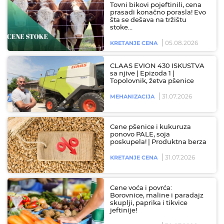
Tovni bikovi pojeftinili, cena
prasadi konačno porasla! Evo
šta se dešava na tržištu
stoke…
05.08.2026
KRETANJE CENA
CLAAS EVION 430 ISKUSTVA
sa njive | Epizoda 1 |
Topolovnik, žetva pšenice
31.07.2026
MEHANIZACIJA
Cene pšenice i kukuruza
ponovo PALE, soja
poskupela! | Produktna berza
31.07.2026
KRETANJE CENA
Cene voća i povrća:
Borovnice, maline i paradajz
skuplji, paprika i tikvice
jeftinije!