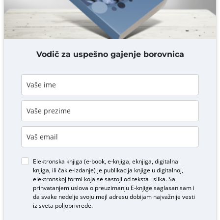
DODAJ KOMENTAR
Vodič za uspešno gajenje borovnica
Elektronska knjiga (e-book, e-knjiga, eknjiga, digitalna
knjiga, ili čak e-izdanje) je publikacija knjige u digitalnoj,
elektronskoj formi koja se sastoji od teksta i slika. Sa
prihvatanjem uslova o
preuzimanju E-knjige
saglasan sam i
da svake nedelje svoju mejl adresu dobijam najvažnije vesti
iz sveta poljoprivrede.