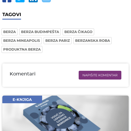
TAGOVI
BERZA
BERZA BUDIMPEŠTA
BERZA ČIKAGO
BERZA MINEAPOLIS
BERZA PARIZ
BERZANSKA ROBA
PRODUKTNA BERZA
Komentari
NAPIŠITE KOMENTAR
Ime i prezime* obavezno
Email* obavezno
E-KNJIGA
Komentar* obavezno