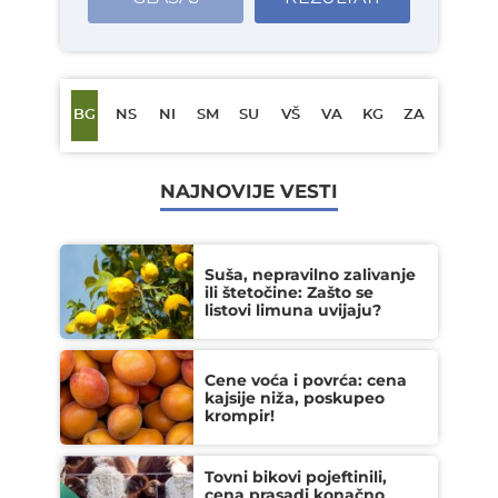
BG
NS
NI
SM
SU
VŠ
VA
KG
ZA
NAJNOVIJE VESTI
Suša, nepravilno zalivanje
ili štetočine: Zašto se
listovi limuna uvijaju?
Cene voća i povrća: cena
kajsije niža, poskupeo
krompir!
Tovni bikovi pojeftinili,
cena prasadi konačno