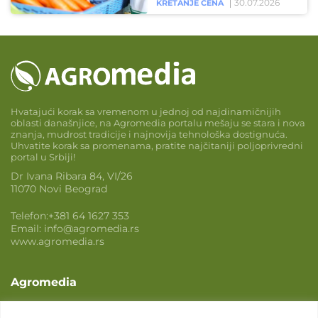
30.07.2026
KRETANJE CENA
Hvatajući korak sa vremenom u jednoj od najdinamičnijih
oblasti današnjice, na Agromedia portalu mešaju se stara i nova
znanja, mudrost tradicije i najnovija tehnološka dostignuća.
Uhvatite korak sa promenama, pratite najčitaniji poljoprivredni
portal u Srbiji!
Dr Ivana Ribara 84, VI/26
11070 Novi Beograd
Telefon:
+381 64 1627 353
Email:
info@agromedia.rs
www.agromedia.rs
Agromedia
O nama