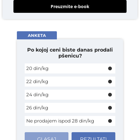
Preuzmite e-book
ANKETA
Po kojoj ceni biste danas prodali
pšenicu?
20 din/kg
22 din/kg
24 din/kg
26 din/kg
Ne prodajem ispod 28 din/kg
GLASAJ
REZULTATI