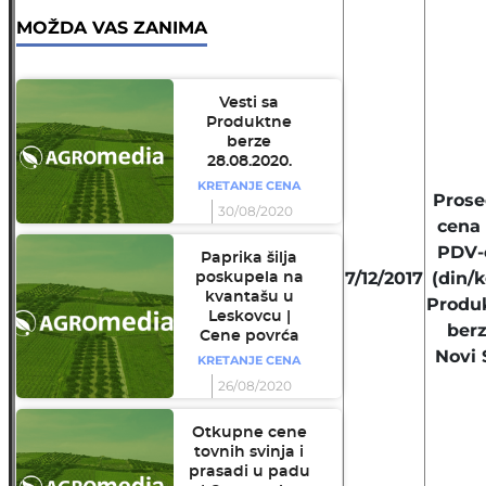
MOŽDA VAS ZANIMA
Vesti sa
Produktne
berze
28.08.2020.
KRETANJE CENA
Prose
30/08/2020
cena
PDV
Paprika šilja
7/12/2017
(din/k
poskupela na
kvantašu u
Produ
Leskovcu |
ber
Cene povrća
Novi 
KRETANJE CENA
26/08/2020
Otkupne cene
tovnih svinja i
prasadi u padu