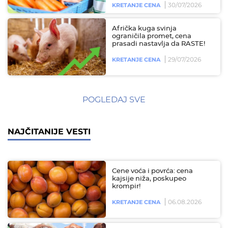
30/07/2026
KRETANJE CENA
Afrička kuga svinja
ograničila promet, cena
prasadi nastavlja da RASTE!
29/07/2026
KRETANJE CENA
POGLEDAJ SVE
NAJČITANIJE VESTI
Cene voća i povrća: cena
kajsije niža, poskupeo
krompir!
06.08.2026
KRETANJE CENA