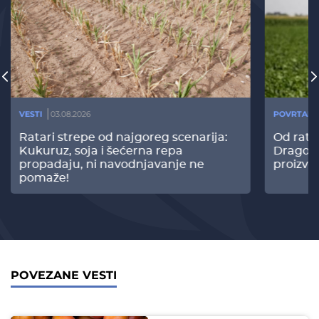
VESTI
03.08.2026
POVRTARS
Ratari strepe od najgoreg scenarija:
Od rata
Kukuruz, soja i šećerna repa
Dragomi
propadaju, ni navodnjavanje ne
proizvo
pomaže!
POVEZANE VESTI