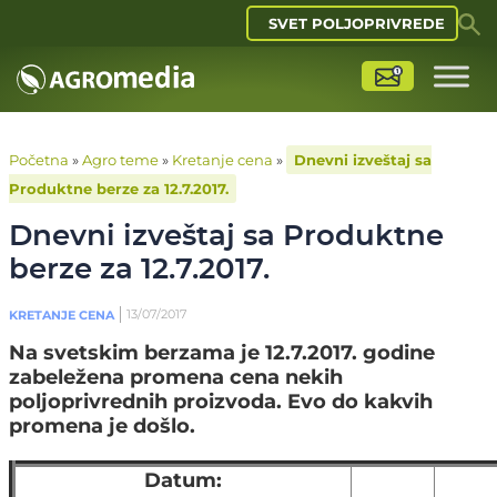
SVET POLJOPRIVREDE
Početna
»
Agro teme
»
Kretanje cena
»
Dnevni izveštaj sa
Produktne berze za 12.7.2017.
Dnevni izveštaj sa Produktne
berze za 12.7.2017.
13/07/2017
KRETANJE CENA
Na svetskim berzama je 12.7.2017. godine
zabeležena promena cena nekih
poljoprivrednih proizvoda. Evo do kakvih
promena je došlo.
Datum: