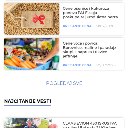
Cene pšenice i kukuruza
ponovo PALE, soja
poskupela! | Produktna berza
31/07/2026
KRETANJE CENA
Cene voća i povrća:
Borovnice, maline i paradajz
skuplji, paprika i tikvice
jeftinije!
30/07/2026
KRETANJE CENA
POGLEDAJ SVE
NAJČITANIJE VESTI
CLAAS EVION 430 ISKUSTVA
sa njive | Epizoda 2 | Kladovo: