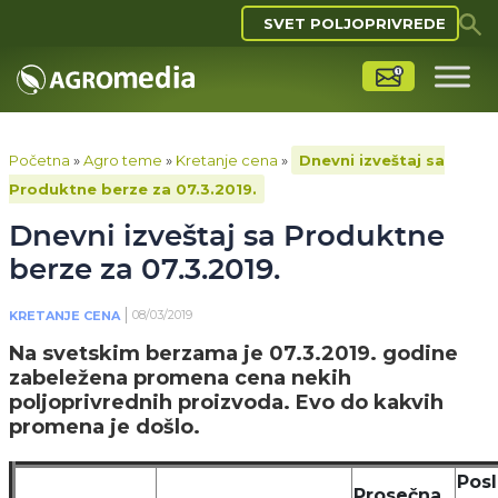
SVET POLJOPRIVREDE
Početna
»
Agro teme
»
Kretanje cena
»
Dnevni izveštaj sa
Produktne berze za 07.3.2019.
Dnevni izveštaj sa Produktne
berze za 07.3.2019.
08/03/2019
KRETANJE CENA
Na svetskim berzama je 07.3.2019. godine
zabeležena promena cena nekih
poljoprivrednih proizvoda. Evo do kakvih
promena je došlo.
Pos
Prosečna