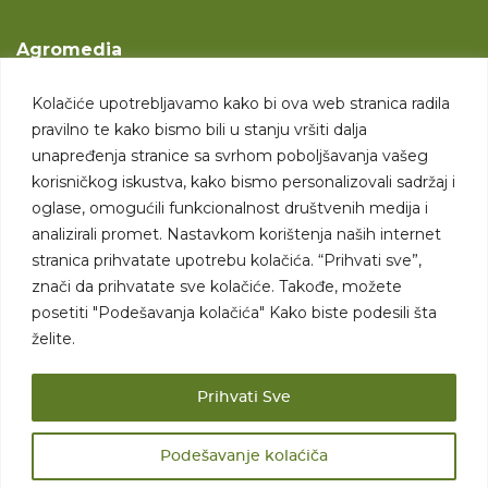
Agromedia
O nama
Kolačiće upotrebljavamo kako bi ova web stranica radila
Svet poljoprivrede
pravilno te kako bismo bili u stanju vršiti dalja
Marketing usluge
unapređenja stranice sa svrhom poboljšavanja vašeg
korisničkog iskustva, kako bismo personalizovali sadržaj i
Tražimo saradnike
oglase, omogućili funkcionalnost društvenih medija i
analizirali promet. Nastavkom korištenja naših internet
Kontakt
stranica prihvatate upotrebu kolačića. “Prihvati sve”,
znači da prihvatate sve kolačiće. Takođe, možete
Kontakt
posetiti "Podešavanja kolačića" Kako biste podesili šta
želite.
Prihvati Sve
Podešavanje kolaćiča
Sva prava zadržana. 2007 - 2026. © Agromedia d.o.o.
Uslovi korišćenja
Politika privatnosti
Uslovi korišćenja i kupovine