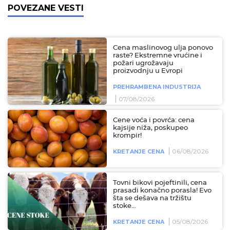
POVEZANE VESTI
Cena maslinovog ulja ponovo
raste? Ekstremne vrućine i
požari ugrožavaju
proizvodnju u Evropi
PREHRAMBENA INDUSTRIJA
07/08/2026
Cene voća i povrća: cena
kajsije niža, poskupeo
krompir!
06/08/2026
KRETANJE CENA
Tovni bikovi pojeftinili, cena
prasadi konačno porasla! Evo
šta se dešava na tržištu
stoke...
05/08/2026
KRETANJE CENA