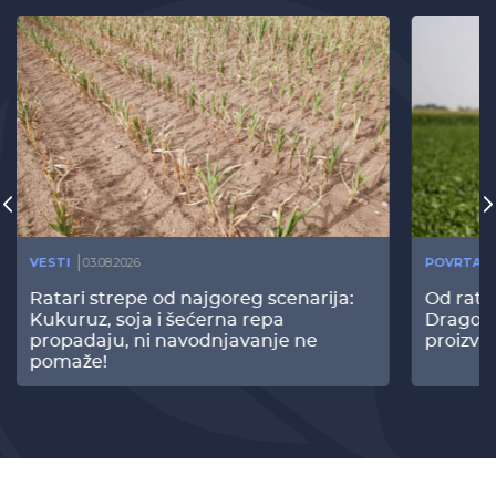
VESTI
03.08.2026
POVRTAR
Ratari strepe od najgoreg scenarija:
Od rata
Kukuruz, soja i šećerna repa
Dragomi
propadaju, ni navodnjavanje ne
proizvo
pomaže!