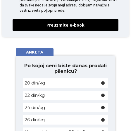
da svake nedelje svoju mejl adresu dobijam najvažnije
vesti iz sveta poljoprivrede.
Preuzmite e-book
ANKETA
Po kojoj ceni biste danas prodali
pšenicu?
20 din/kg
22 din/kg
24 din/kg
26 din/kg