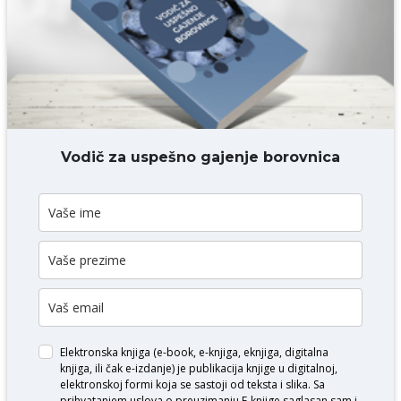
DODAJ KOMENTAR
Vodič za uspešno gajenje borovnica
Elektronska knjiga (e-book, e-knjiga, eknjiga, digitalna
knjiga, ili čak e-izdanje) je publikacija knjige u digitalnoj,
elektronskoj formi koja se sastoji od teksta i slika. Sa
prihvatanjem uslova o
preuzimanju E-knjige
saglasan sam i