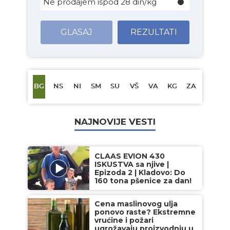
Ne prodajem ispod 28 din/kg
GLASAJ
REZULTATI
BG
NS
NI
SM
SU
VŠ
VA
KG
ZA
NAJNOVIJE VESTI
CLAAS EVION 430
ISKUSTVA sa njive |
Epizoda 2 | Kladovo: Do
160 tona pšenice za dan!
Cena maslinovog ulja
ponovo raste? Ekstremne
vrućine i požari
ugrožavaju proizvodnju u