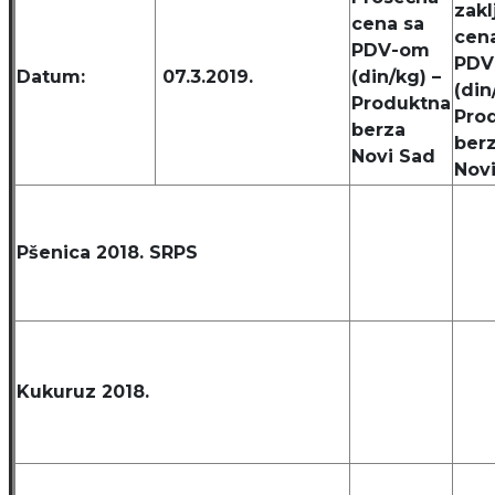
zak
cena sa
cen
PDV-om
PDV
Datum:
07.3.2019.
(din/kg) –
(din
Produktna
Pro
berza
ber
Novi Sad
Nov
Pšenica 2018. SRPS
Kukuruz 2018.