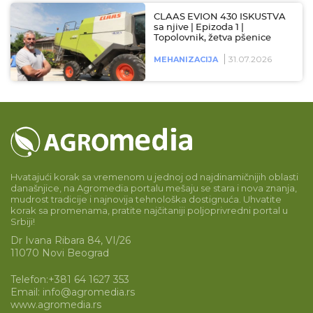
CLAAS EVION 430 ISKUSTVA
sa njive | Epizoda 1 |
Topolovnik, žetva pšenice
31.07.2026
MEHANIZACIJA
Hvatajući korak sa vremenom u jednoj od najdinamičnijih oblasti
današnjice, na Agromedia portalu mešaju se stara i nova znanja,
mudrost tradicije i najnovija tehnološka dostignuća. Uhvatite
korak sa promenama, pratite najčitaniji poljoprivredni portal u
Srbiji!
Dr Ivana Ribara 84, VI/26
11070 Novi Beograd
Telefon:
+381 64 1627 353
Email:
info@agromedia.rs
www.agromedia.rs