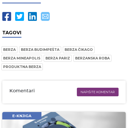
TAGOVI
BERZA
BERZA BUDIMPEŠTA
BERZA ČIKAGO
BERZA MINEAPOLIS
BERZA PARIZ
BERZANSKA ROBA
PRODUKTNA BERZA
Komentari
NAPIŠITE KOMENTAR
Ime i prezime* obavezno
Email* obavezno
E-KNJIGA
Komentar* obavezno