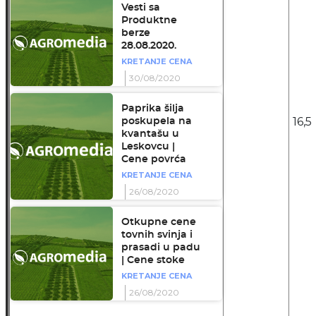
Vesti sa
Produktne
berze
28.08.2020.
KRETANJE CENA
30/08/2020
Paprika šilja
16,5
poskupela na
kvantašu u
Leskovcu |
Cene povrća
KRETANJE CENA
26/08/2020
Otkupne cene
tovnih svinja i
prasadi u padu
| Cene stoke
KRETANJE CENA
26/08/2020