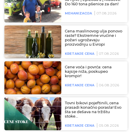
Do 160 tona pšenice za dan!
07.08.2026
MEHANIZACIJA
Cena maslinovog ulja ponovo
raste? Ekstremne vrućine i
požari ugrožavaju
proizvodnju u Evropi
07.08.2026
KRETANJE CENA
Cene voća i povrća: cena
kajsije niža, poskupeo
krompir!
06.08.2026
KRETANJE CENA
Tovni bikovi pojeftinili, cena
prasadi konačno porasla! Evo
šta se dešava na tržištu
stoke…
05.08.2026
KRETANJE CENA