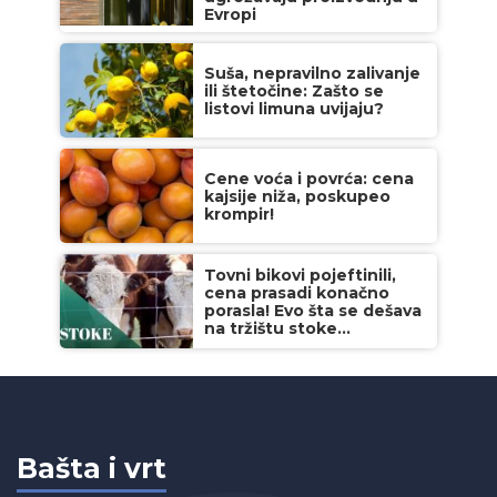
Evropi
Suša, nepravilno zalivanje
ili štetočine: Zašto se
listovi limuna uvijaju?
Cene voća i povrća: cena
kajsije niža, poskupeo
krompir!
Tovni bikovi pojeftinili,
cena prasadi konačno
porasla! Evo šta se dešava
na tržištu stoke...
Bašta i vrt