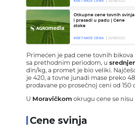
KRETANJE CENA
26/08/2020
Otkupne cene tovnih svinja
i prasadi u padu | Cene
stoke
KRETANJE CENA
26/08/2020
Primećen je pad cene tovnih bikova
sa prethodnim periodom, u
srednje
din/kg, a promet je bio veliki. Najče
je 420, a tovne junadi mase preko 48
prodavane po prosečnoj ceni od 150 
U
Moravičkom
okrugu cene se nisu 
Cene svinja