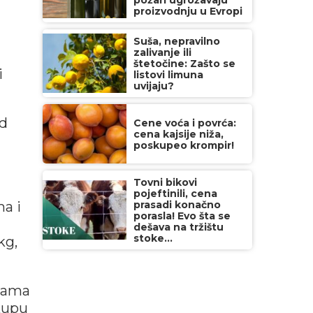
požari ugrožavaju
proizvodnju u Evropi
Suša, nepravilno
zalivanje ili
štetočine: Zašto se
i
listovi limuna
uvijaju?
ad
Cene voća i povrća:
cena kajsije niža,
poskupeo krompir!
Tovni bikovi
pojeftinili, cena
a i
prasadi konačno
porasla! Evo šta se
dešava na tržištu
stoke...
kg,
grama
kupu