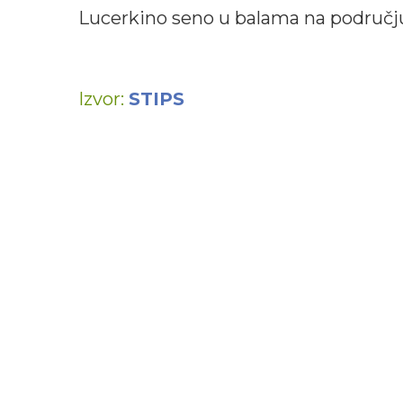
Lucerkino seno u balama na područ
Izvor:
STIPS