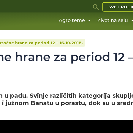
SVET POLJ
Agro teme
Život na selu
stočne hrane za period 12 – 16.10.2018.
ne hrane za period 12 
 padu. Svinje različitih kategorija skuplj
i južnom Banatu u porastu, dok su u sre