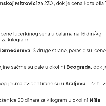
mskoj
Mitrovici
za 230 , dok je cena koza bila 
t cene lucerkinog sena u balama na 16 din/kg.
a za kilogram.
i
Smedereva
. S druge strane, porasle su cene
jine sačme su pale u okolini
Beograda,
dok j
og ječma evidentirane su u
Kraljevu
– 22 tj. 
pšenice 20 dinara za kilogram u okolini
Niša
.