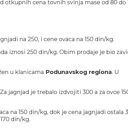
d otkupnih cena tovnih svinja mase od 80 do 
njadi na 250, i cene ovaca na 150 din/kg.
sada iznosi 250 din/kg. Obim prodaje je bio zav
ežen u klanicama
Podunavskog regiona
. U
 Za jagnjad je trebalo izdvojiti 300 a za ovce 15
aca na 150 din/kg, dok je cena jagnjadi ostala 
 170 din/kg.