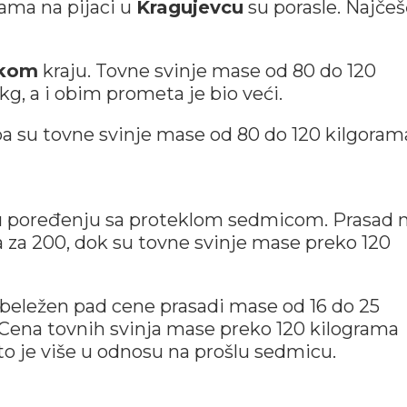
ama na pijaci u
Kragujevcu
su porasle. Najčeš
skom
kraju. Tovne svinje mase od 80 do 120
kg, a i obim prometa je bio veći.
pa su tovne svinje mase od 80 do 120 kilgoram
 u poređenju sa proteklom sedmicom. Prasad
a za 200, dok su tovne svinje mase preko 120
beležen pad cene prasadi mase od 16 do 25
. Cena tovnih svinja mase preko 120 kilograma
što je više u odnosu na prošlu sedmicu.