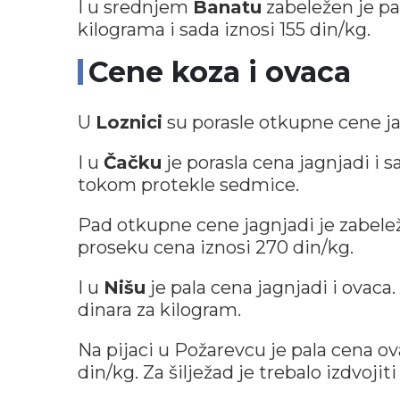
I u srednjem
Banatu
zabeležen je pa
kilograma i sada iznosi 155 din/kg.
Cene koza i ovaca
U
Loznici
su porasle otkupne cene jag
I u
Čačku
je porasla cena jagnjadi i 
tokom protekle sedmice.
Pad otkupne cene jagnjadi je zabel
proseku cena iznosi 270 din/kg.
I u
Nišu
je pala cena jagnjadi i ovaca.
dinara za kilogram.
Na pijaci u Požarevcu je pala cena ov
din/kg. Za šilježad je trebalo izdvojiti