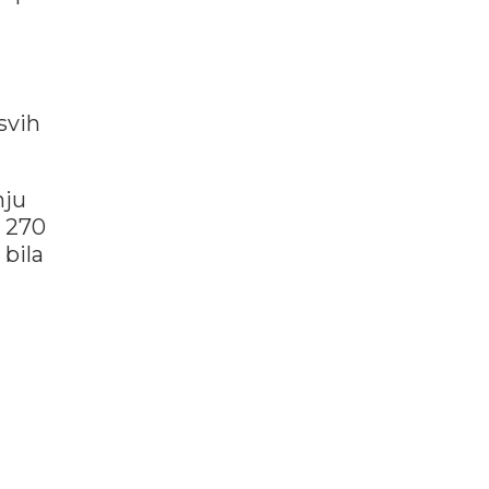
svih
nju
a 270
 bila