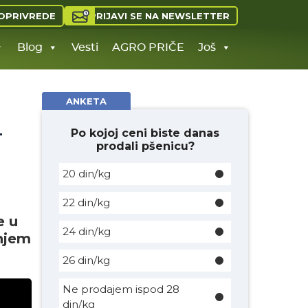
PRIJAVI SE NA NEWSLETTER
OPRIVREDE
Blog
Vesti
AGRO PRIČE
Još
ANKETA
–
Po kojoj ceni biste danas
prodali pšenicu?
20 din/kg
22 din/kg
e u
24 din/kg
dnjem
26 din/kg
Ne prodajem ispod 28
din/kg