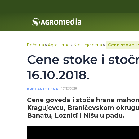
Početna
»
Agro teme
»
Kretanje cena
»
Cene stoke i 
Cene stoke i stoč
16.10.2018.
17/10/2018
KRETANJE CENA
Cene goveda i stoče hrane mahom u
Kragujevcu, Braničevskom okrugu 
Banatu, Loznici i Nišu u padu.