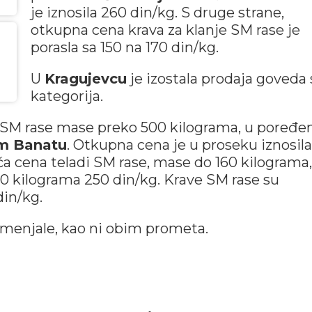
je iznosila 260 din/kg. S druge strane,
otkupna cena krava za klanje SM rase je
porasla sa 150 na 170 din/kg.
U
Kragujevcu
je izostala prodaja goveda 
kategorija.
 SM rase mase preko 500 kilograma, u poređe
m Banatu
. Otkupna cena je u proseku iznosil
šća cena teladi SM rase, mase do 160 kilograma,
0 kilograma 250 din/kg. Krave SM rase su
din/kg.
menjale, kao ni obim prometa.