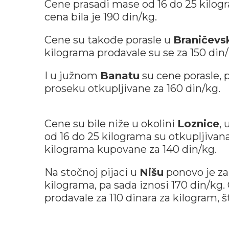
Cene prasadi mase od 16 do 25 kilogr
cena bila je 190 din/kg.
Cene su takođe porasle u
Braničev
kilograma prodavale su se za 150 din/
I u južnom
Banatu
su cene porasle, 
proseku otkupljivane za 160 din/kg.
Cene su bile niže u okolini
Loznice
,
od 16 do 25 kilograma su otkupljivan
kilograma kupovane za 140 din/kg.
Na stočnoj pijaci u
Nišu
ponovo je za
kilograma, pa sada iznosi 170 din/kg
prodavale za 110 dinara za kilogram, 