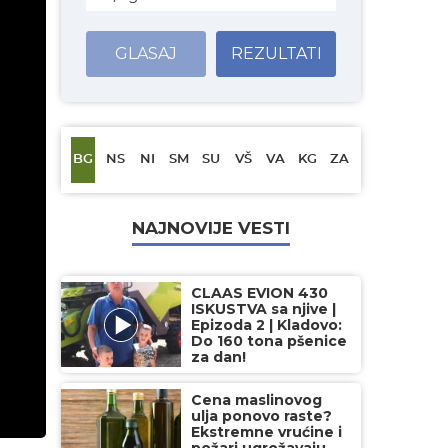
GLASAJ
REZULTATI
BG
NS
NI
SM
SU
VŠ
VA
KG
ZA
NAJNOVIJE VESTI
CLAAS EVION 430
ISKUSTVA sa njive |
Epizoda 2 | Kladovo:
Do 160 tona pšenice
za dan!
Cena maslinovog
ulja ponovo raste?
Ekstremne vrućine i