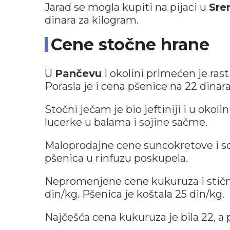
Jarad se mogla kupiti na pijaci u
Sre
dinara za kilogram.
Cene stočne hrane
U
Pančevu
i okolini primećen je ras
Porasla je i cena pšenice na 22 dinar
Stočni ječam je bio jeftiniji i u okolin
lucerke u balama i sojine sačme.
Maloprodajne cene suncokretove i so
pšenica u rinfuzu poskupela.
Nepromenjene cene kukuruza i stičn
din/kg. Pšenica je koštala 25 din/kg.
Najčešća cena kukuruza je bila 22, a 