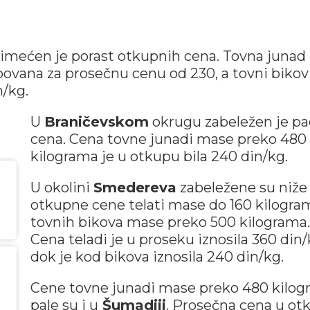
primećen je porast otkupnih cena. Tovna junad
ovana za prosečnu cenu od 230, a tovni bikov
/kg.
U
Braničevskom
okrugu zabeležen je p
cena. Cena tovne junadi mase preko 480
kilograma je u otkupu bila 240 din/kg.
U okolini
Smedereva
zabeležene su niže
otkupne cene telati mase do 160 kilogram
tovnih bikova mase preko 500 kilograma.
Cena teladi je u proseku iznosila 360 din/
dok je kod bikova iznosila 240 din/kg.
Cene tovne junadi mase preko 480 kilo
pale su i u
Šumadiji
. Prosečna cena u ot