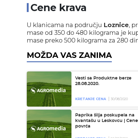
Cene krava
U klanicama na području
Loznice
, 
mase od 350 do 480 kilograma je kup
mase preko 500 kilograma za 280 din
MOŽDA VAS ZANIMA
Vesti sa Produktne berze
28.08.2020.
KRETANJE CENA
30/08/2020
Paprika šilja poskupela na
kvantašu u Leskovcu | Cene
povrća