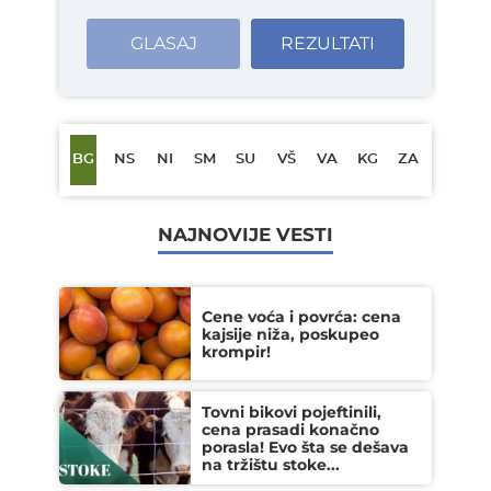
GLASAJ
REZULTATI
BG
NS
NI
SM
SU
VŠ
VA
KG
ZA
NAJNOVIJE VESTI
Cene voća i povrća: cena
kajsije niža, poskupeo
krompir!
Tovni bikovi pojeftinili,
cena prasadi konačno
porasla! Evo šta se dešava
na tržištu stoke...