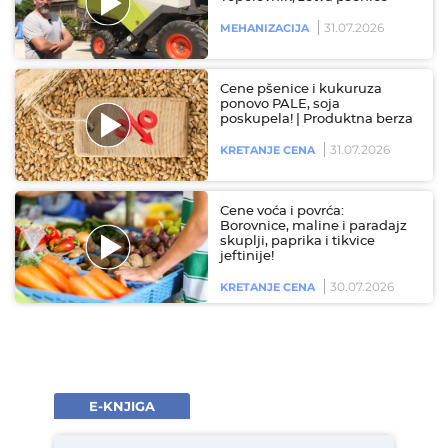
31.07.2026
MEHANIZACIJA
Cene pšenice i kukuruza
ponovo PALE, soja
poskupela! | Produktna berza
31.07.2026
KRETANJE CENA
Cene voća i povrća:
Borovnice, maline i paradajz
skuplji, paprika i tikvice
jeftinije!
30.07.2026
KRETANJE CENA
E-KNJIGA