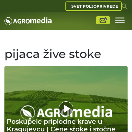
SVET POLJOPRIVREDE
pijaca žive stoke
Poskupele priplodne krave u
Kragujevcu | Cene stoke i stočne