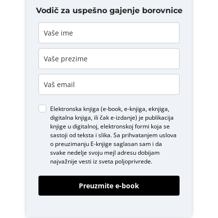
Vodič za uspešno gajenje borovnice
Elektronska knjiga (e-book, e-knjiga, eknjiga,
digitalna knjiga, ili čak e-izdanje) je publikacija
knjige u digitalnoj, elektronskoj formi koja se
sastoji od teksta i slika. Sa prihvatanjem uslova
o
preuzimanju E-knjige
saglasan sam i da
svake nedelje svoju mejl adresu dobijam
najvažnije vesti iz sveta poljoprivrede.
Preuzmite e-book