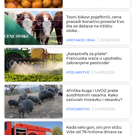
Tovni bikovi pojeftinili, cena
prasadi konačno porasla! Evo
šta se dešava na tržištu
stoke...
05/08/2026
KRETANJE CENA
„Katastrofa za pčele":
Francuska vraća u upotrebu
zabranjene pesticide!
04/08/2026
PČELARSTVO
Afrička kuga i UVOZ prete
autohtonim rasama: Kako
sačuvati moravku i resavku?
04/08/2026
STOČARSTVO
Kada selo gori, oni prvi stižu:
Više od 78 miliona dinara za