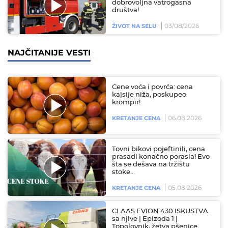
dobrovoljna vatrogasna
društva!
03/08/2026
ŽIVOT NA SELU
NAJČITANIJE VESTI
Cene voća i povrća: cena
kajsije niža, poskupeo
krompir!
06.08.2026
KRETANJE CENA
Tovni bikovi pojeftinili, cena
prasadi konačno porasla! Evo
šta se dešava na tržištu
stoke…
05.08.2026
KRETANJE CENA
CLAAS EVION 430 ISKUSTVA
sa njive | Epizoda 1 |
Topolovnik, žetva pšenice