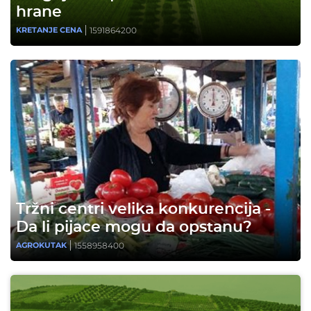
hrane
1591864200
KRETANJE CENA
Tržni centri velika konkurencija -
Da li pijace mogu da opstanu?
1558958400
AGROKUTAK