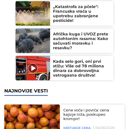
„Katastrofa za pčele":
Francuska vraća u
upotrebu zabranjene
pesticide!
Afrička kuga i UVOZ prete
autohtonim rasama: Kako
sačuvati moravku i
resavku?
Kada selo gori, oni prvi
stižu: Više od 78 miliona
dinara za dobrovoljna
vatrogasna društva!
NAJNOVIJE VESTI
Cene voća i povrća: cena
kajsije niža, poskupeo
krompir!
06/08/2026
KRETANJE CENA