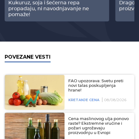
Kukuruz, soja i šećerna repa
Dragomi
propadaju, ni navodnjavanje ne
proizvo
pomaže!
POVEZANE VESTI
FAO upozorava: Svetu preti
novi talas poskupljenja
hrane!
08/08/2026
KRETANJE CENA
Cena maslinovog ulja ponovo
raste? Ekstremne vrućine i
požari ugrožavaju
proizvodnju u Evropi