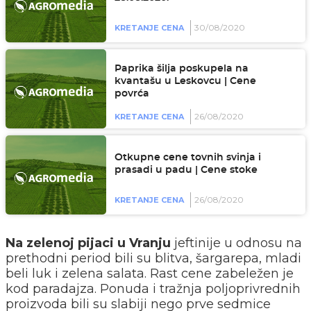
30/08/2020
KRETANJE CENA
Paprika šilja poskupela na
kvantašu u Leskovcu | Cene
povrća
26/08/2020
KRETANJE CENA
Otkupne cene tovnih svinja i
prasadi u padu | Cene stoke
26/08/2020
KRETANJE CENA
Na zelenoj pijaci u Vranju
jeftinije u odnosu na
prethodni period bili su blitva, šargarepa, mladi
beli luk i zelena salata. Rast cene zabeležen je
kod paradajza. Ponuda i tražnja poljoprivrednih
proizvoda bili su slabiji nego prve sedmice