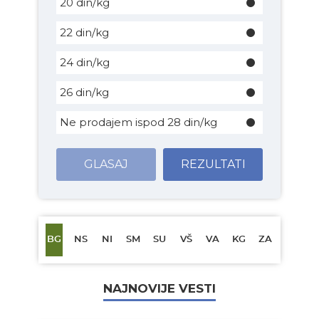
20 din/kg
22 din/kg
24 din/kg
26 din/kg
Ne prodajem ispod 28 din/kg
GLASAJ
REZULTATI
BG
NS
NI
SM
SU
VŠ
VA
KG
ZA
NAJNOVIJE VESTI