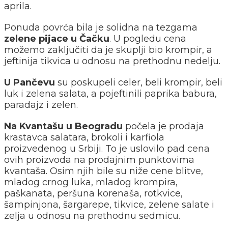
aprila.
Ponuda povrća bila je solidna na tezgama
zelene pijace u Čačku
. U pogledu cena
možemo zaključiti da je skuplji bio krompir, a
jeftinija tikvica u odnosu na prethodnu nedelju.
U Pančevu
su poskupeli celer, beli krompir, beli
luk i zelena salata, a pojeftinili paprika babura,
paradajz i zelen.
Na Kvantašu u Beogradu
počela je prodaja
krastavca salatara, brokoli i karfiola
proizvedenog u Srbiji. To je uslovilo pad cena
ovih proizvoda na prodajnim punktovima
kvantaša. Osim njih bile su niže cene blitve,
mladog crnog luka, mladog krompira,
paškanata, peršuna korenaša, rotkvice,
šampinjona, šargarepe, tikvice, zelene salate i
zelja u odnosu na prethodnu sedmicu.