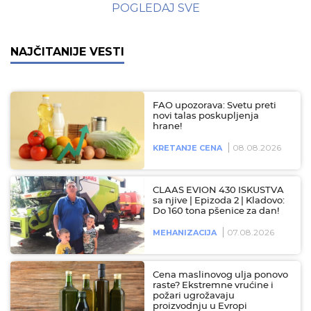
POGLEDAJ SVE
NAJČITANIJE VESTI
FAO upozorava: Svetu preti
novi talas poskupljenja
hrane!
08.08.2026
KRETANJE CENA
CLAAS EVION 430 ISKUSTVA
sa njive | Epizoda 2 | Kladovo:
Do 160 tona pšenice za dan!
07.08.2026
MEHANIZACIJA
Cena maslinovog ulja ponovo
raste? Ekstremne vrućine i
požari ugrožavaju
proizvodnju u Evropi