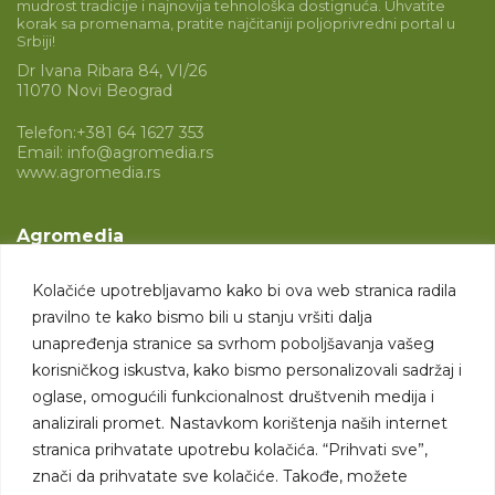
mudrost tradicije i najnovija tehnološka dostignuća. Uhvatite
korak sa promenama, pratite najčitaniji poljoprivredni portal u
Srbiji!
Dr Ivana Ribara 84, VI/26
11070 Novi Beograd
Telefon:
+381 64 1627 353
Email:
info@agromedia.rs
www.agromedia.rs
Agromedia
O nama
Kolačiće upotrebljavamo kako bi ova web stranica radila
Svet poljoprivrede
pravilno te kako bismo bili u stanju vršiti dalja
Marketing usluge
unapređenja stranice sa svrhom poboljšavanja vašeg
korisničkog iskustva, kako bismo personalizovali sadržaj i
Tražimo saradnike
oglase, omogućili funkcionalnost društvenih medija i
analizirali promet. Nastavkom korištenja naših internet
Kontakt
stranica prihvatate upotrebu kolačića. “Prihvati sve”,
znači da prihvatate sve kolačiće. Takođe, možete
Kontakt