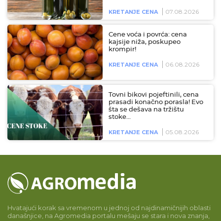
07.08.2026
KRETANJE CENA
Cene voća i povrća: cena
kajsije niža, poskupeo
krompir!
06.08.2026
KRETANJE CENA
Tovni bikovi pojeftinili, cena
prasadi konačno porasla! Evo
šta se dešava na tržištu
stoke…
05.08.2026
KRETANJE CENA
Hvatajući korak sa vremenom u jednoj od najdinamičnijih oblasti
današnjice, na Agromedia portalu mešaju se stara i nova znanja,