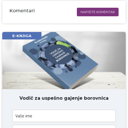
Komentari
NAPIŠITE KOMENTAR
Ime i prezime* obavezno
Email* obavezno
E-KNJIGA
Komentar* obavezno
DODAJ KOMENTAR
Vodič za uspešno gajenje borovnica