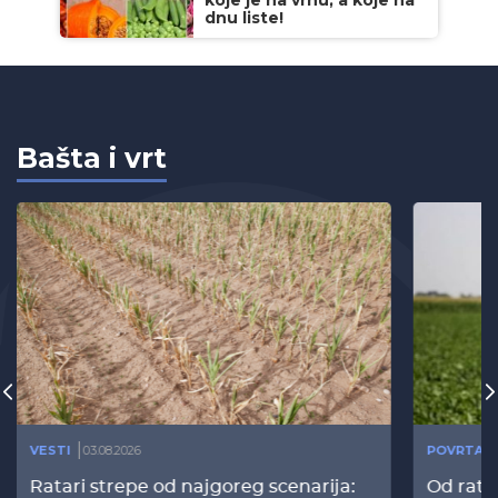
koje je na vrhu, a koje na
dnu liste!
Bašta i vrt
VESTI
03.08.2026
POVRTAR
Ratari strepe od najgoreg scenarija:
Od rata