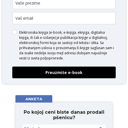
Elektronska knjiga (e-book, e-knjiga, eknjiga, digitalna
knjiga, ili čak e-izdanje) je publikacija knjige u digitalnoj,
elektronskoj formi koja se sastoji od teksta i slika. Sa
prihvatanjem uslova o
preuzimanju E-knjige
saglasan sam i
da svake nedelje svoju mejl adresu dobijam najvažnije
vesti iz sveta poljoprivrede.
Preuzmite e-book
ANKETA
Po kojoj ceni biste danas prodali
pšenicu?