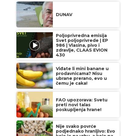
DUNAV
Poljoprivredna emisija
Svet poljoprivrede | EP
986 | Vlasina, pivo i
zdravlje, CLAAS EVION
430
Viđate li mini banane u
prodavnicama? Nisu
ubrane prerano, evo u
čemu je caka!
FAO upozorava: Svetu
preti novi talas
poskupljenja hrane!
Nije svako povrće
podjednako hranljivo: Evo