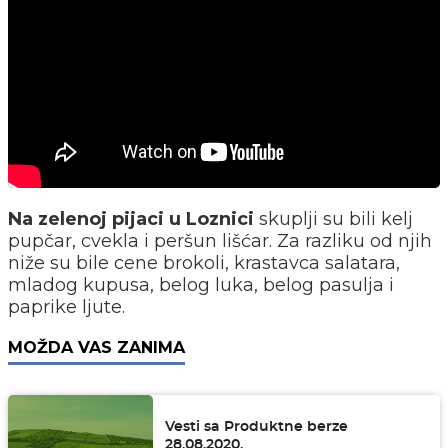
Na zelenoj pijaci u Loznici
skuplji su bili kelj
pupčar, cvekla i peršun lišćar. Za razliku od njih
niže su bile cene brokoli, krastavca salatara,
mladog kupusa, belog luka, belog pasulja i
paprike ljute.
MOŽDA VAS ZANIMA
Vesti sa Produktne berze
28.08.2020.