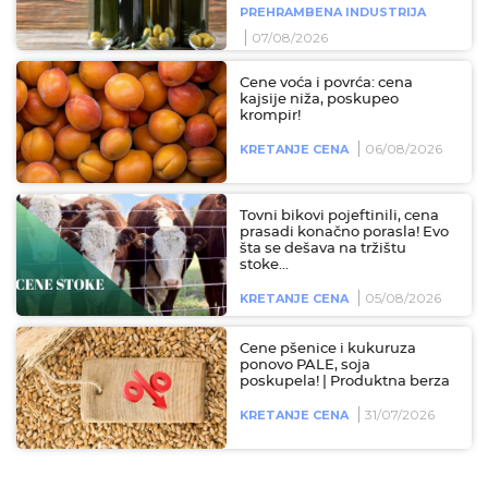
PREHRAMBENA INDUSTRIJA
07/08/2026
Cene voća i povrća: cena
kajsije niža, poskupeo
krompir!
06/08/2026
KRETANJE CENA
Tovni bikovi pojeftinili, cena
prasadi konačno porasla! Evo
šta se dešava na tržištu
stoke...
05/08/2026
KRETANJE CENA
Cene pšenice i kukuruza
ponovo PALE, soja
poskupela! | Produktna berza
31/07/2026
KRETANJE CENA