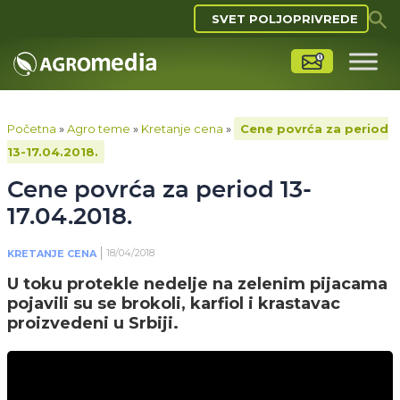
SVET POLJOPRIVREDE
Početna
»
Agro teme
»
Kretanje cena
»
Cene povrća za period
13-17.04.2018.
Cene povrća za period 13-
17.04.2018.
18/04/2018
KRETANJE CENA
U toku protekle nedelje na zelenim pijacama
pojavili su se brokoli, karfiol i krastavac
proizvedeni u Srbiji.