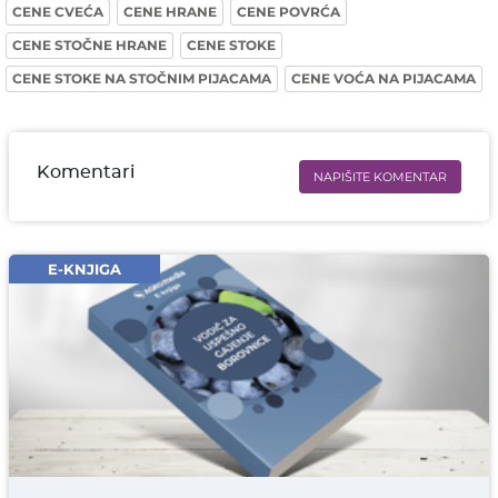
CENE CVEĆA
CENE HRANE
CENE POVRĆA
CENE STOČNE HRANE
CENE STOKE
CENE STOKE NA STOČNIM PIJACAMA
CENE VOĆA NA PIJACAMA
Komentari
NAPIŠITE KOMENTAR
Ime i prezime* obavezno
Email* obavezno
E-KNJIGA
Komentar* obavezno