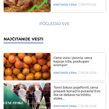
29/07/2026
KRETANJE CENA
POGLEDAJ SVE
NAJČITANIJE VESTI
Cene voća i povrća: cena
kajsije niža, poskupeo
krompir!
06.08.2026
KRETANJE CENA
Tovni bikovi pojeftinili, cena
prasadi konačno porasla! Evo
šta se dešava na tržištu
stoke…
05.08.2026
KRETANJE CENA