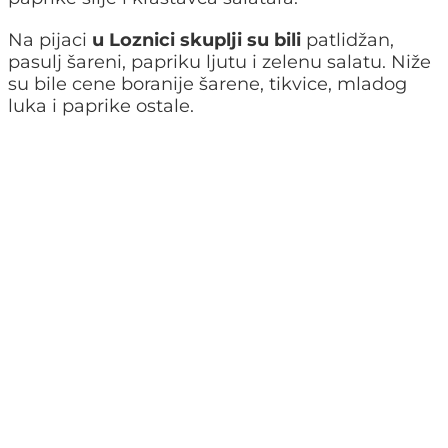
Na pijaci
u Loznici skuplji su bili
patlidžan,
pasulj šareni, papriku ljutu i zelenu salatu. Niže
su bile cene boranije šarene, tikvice, mladog
luka i paprike ostale.