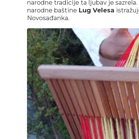
narodne tradicije ta ljubav je sazre
narodne baštine
Lug Velesa
istražuj
Novosađanka.