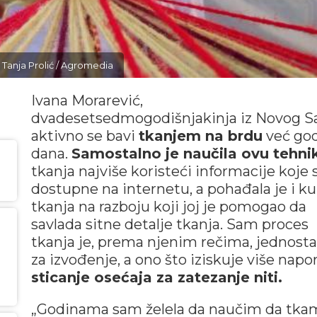
© Tanja Prolić / Agromedia
Ivana Morarević,
dvadesetsedmogodišnjakinja iz Novog S
aktivno se bavi
tkanjem na brdu
već go
dana.
Samostalno je naučila ovu tehni
tkanja najviše koristeći informacije koje 
dostupne na internetu, a pohađala je i ku
tkanja na razboju koji joj je pomogao da
savlada sitne detalje tkanja. Sam proces
tkanja je, prema njenim rečima, jednost
za izvođenje, a ono što iziskuje više napor
sticanje osećaja za zatezanje niti.
„Godinama sam želela da naučim da tka