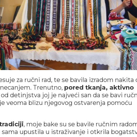
suje za ručni rad, te se bavila izradom nakita
i necanjem. Trenutno,
pored tkanja, aktivno
d detinjstva joj je najveći san da se bavi ru
a je veoma blizu njegovog ostvarenja pomoću
radiciji
, moje bake su se bavile ručnim radom
 sama upustila u istraživanje i otkrila bogatst