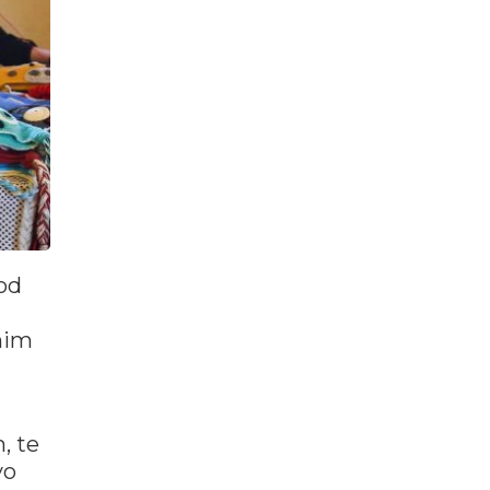
 od
čnim
, te
vo