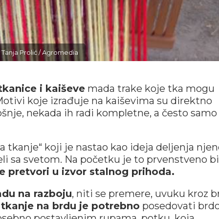
© Tanja Prolić / Agromedia
tkanice i kaiševe
mada trake koje tka mogu
Motivi koje izrađuje na kaiševima su direktno
nošnje, nekada ih radi kompletne, a često samo
 tkanje“ koji je nastao kao ideja deljenja nje
odeli sa svetom. Na početku je to prvenstveno b
e pretvori u izvor stalnog prihoda.
radu na razboju
, niti se premere, uvuku kroz b
 tkanje na brdu je potrebno
posedovati brd
posebno postavljenim rupama, potku, koja