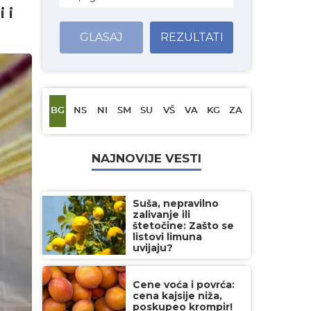
 i
GLASAJ
REZULTATI
BG
NS
NI
SM
SU
VŠ
VA
KG
ZA
NAJNOVIJE VESTI
Suša, nepravilno
zalivanje ili
štetočine: Zašto se
listovi limuna
uvijaju?
Cene voća i povrća:
cena kajsije niža,
poskupeo krompir!