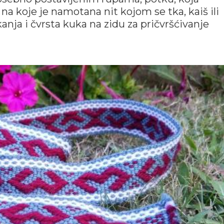
a koje je namotana nit kojom se tka, kaiš ili
tkanja i čvrsta kuka na zidu za pričvršćivanje