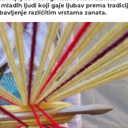
ladih ljudi koji gaje ljubav prema tradiciji
bavljenje različitim vrstama zanata.