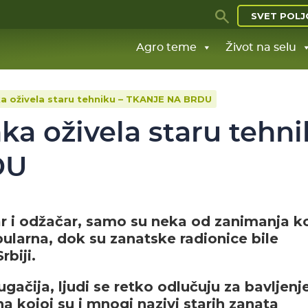
SVET POLJ
Agro teme
Život na selu
 oživela staru tehniku – TKANJE NA BRDU
a oživela staru tehn
DU
sar i odžačar, samo su neka od zanimanja k
ularna, dok su zanatske radionice bile
rbiji.
gačija, ljudi se retko odlučuju za bavljenj
a kojoj su i mnogi nazivi starih zanata