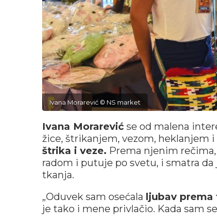
Ivana Morarević © NS market
Ivana Morarević
se od malena intere
žice, štrikanjem, vezom, heklanjem 
štrika i veze.
Prema njenim rečima, o
radom i putuje po svetu, i smatra d
tkanja.
„Oduvek sam osećala
ljubav prema t
je tako i mene privlačio. Kada sam se