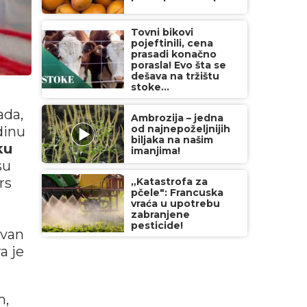
Tovni bikovi
pojeftinili, cena
prasadi konačno
porasla! Evo šta se
dešava na tržištu
stoke...
ada,
Ambrozija – jedna
od najnepoželjnijih
dinu
biljaka na našim
ku
imanjima!
su
rs
„Katastrofa za
pčele": Francuska
vraća u upotrebu
zabranjene
pesticide!
avan
a je
m,