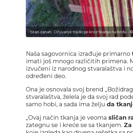
Stari zanati: Očuvanje tradicije kroz tkanje na brdu - 
Naša sagovornica izrađuje primarno
imati još mnogo različitih primena. 
izvučeni iz narodnog stvaralaštva i 
određeni deo.
Ona je osnovala svoj brend „Božidraga
stvaralaštva, želela je da svoj rad p
samo hobi, a sada ima želju
da tkanj
„Ovaj način tkanja je veoma
sličan 
zategnu se i kreće se sa tkanjem.
Za
koje izgleda kao drvena rešetka sa 