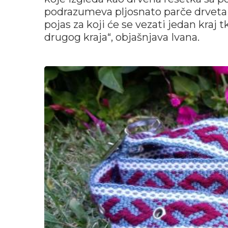
podrazumeva pljosnato parče drveta n
pojas za koji će se vezati jedan kraj 
drugog kraja“, objašnjava Ivana.