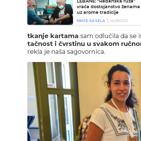
LEBANE: “Radanska ruža”
vraća dostojanstvo ženama
uz arome tradicije
PRIČE SA SELA
04/09/2023
tkanje kartama
sam odlučila da se 
tačnost i čvrstinu u svakom ručn
rekla je naša sagovornica.