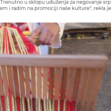
la. Trenutno u sklopu uduženja za negovanje sr
em i radim na promociji naše kulture“, rekla j