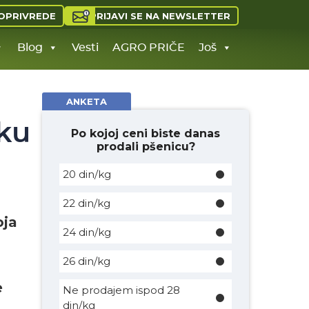
PRIJAVI SE NA NEWSLETTER
OPRIVREDE
Blog
Vesti
AGRO PRIČE
Još
ANKETA
iku
Po kojoj ceni biste danas
prodali pšenicu?
20 din/kg
22 din/kg
oja
24 din/kg
26 din/kg
e
Ne prodajem ispod 28
din/kg