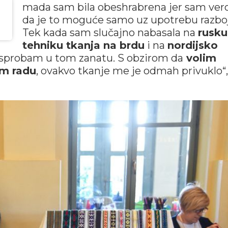
mada sam bila obeshrabrena jer sam ver
da je to moguće samo uz upotrebu razboj
Tek kada sam slučajno nabasala na
rusku
tehniku tkanja na brdu
i na
nordijsko
isprobam u tom zanatu. S obzirom da
volim
om radu
, ovakvo tkanje me je odmah privuklo“,