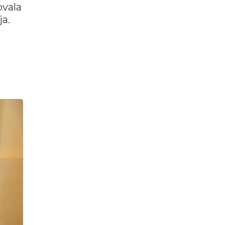
ovala
a.