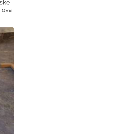
pske
e ova