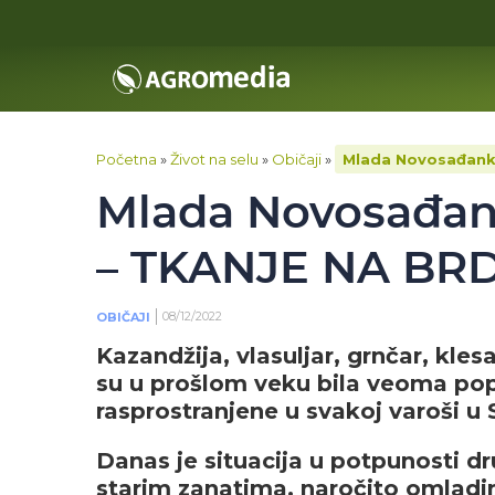
Početna
»
Život na selu
»
Običaji
»
Mlada Novosađanka
Mlada Novosađank
– TKANJE NA BR
08/12/2022
OBIČAJI
Kazandžija, vlasuljar, grnčar, kle
su u prošlom veku bila veoma pop
rasprostranjene u svakoj varoši u S
Danas je situacija u potpunosti dru
starim zanatima, naročito omladin