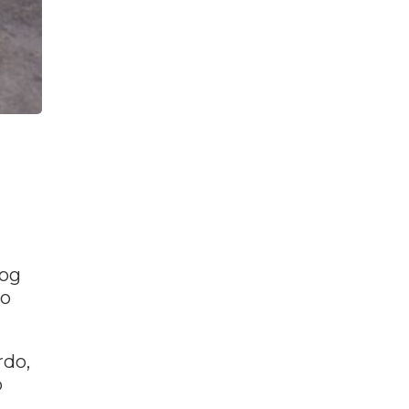
nog
io
rdo,
o