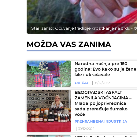
Stari zanati: Očuvanje tradicije kroz tkanje na brdu - 
MOŽDA VAS ZANIMA
Narodna nošnja pre 150
godina: Evo kako su je žene
šile i ukrašavale
OBIČAJI
16/12/2023
BEOGRADSKI ASFALT
ZAMENILA VOĆNJACIMA –
Mlada poljoprivrednica
sada prerađuje šumsko
voće
PREHRAMBENA INDUSTRIJA
30/12/2022