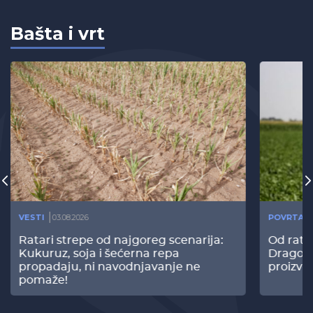
Bašta i vrt
VESTI
03.08.2026
POVRTAR
Ratari strepe od najgoreg scenarija:
Od rata
Kukuruz, soja i šećerna repa
Dragomi
propadaju, ni navodnjavanje ne
proizvo
pomaže!