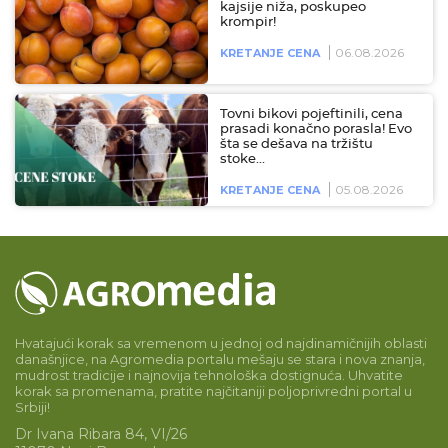
kajsije niža, poskupeo
krompir!
06.08.2026
KRETANJE CENA
Tovni bikovi pojeftinili, cena
prasadi konačno porasla! Evo
šta se dešava na tržištu
stoke…
05.08.2026
KRETANJE CENA
Hvatajući korak sa vremenom u jednoj od najdinamičnijih oblasti
današnjice, na Agromedia portalu mešaju se stara i nova znanja,
mudrost tradicije i najnovija tehnološka dostignuća. Uhvatite
korak sa promenama, pratite najčitaniji poljoprivredni portal u
Srbiji!
Dr Ivana Ribara 84, VI/26