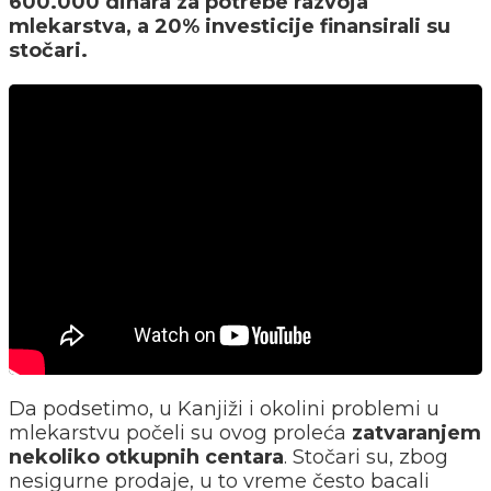
600.000 dinara za potrebe razvoja
mlekarstva, a 20% investicije finansirali su
stočari.
Da podsetimo, u Kanjiži i okolini problemi u
mlekarstvu počeli su ovog proleća
zatvaranjem
nekoliko otkupnih centara
. Stočari su, zbog
nesigurne prodaje, u to vreme često bacali