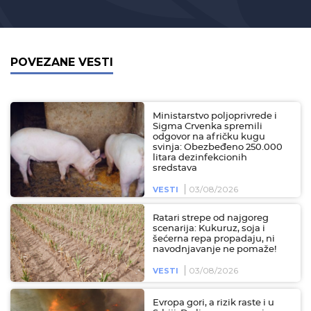
POVEZANE VESTI
Ministarstvo poljoprivrede i
Sigma Crvenka spremili
odgovor na afričku kugu
svinja: Obezbeđeno 250.000
litara dezinfekcionih
sredstava
03/08/2026
VESTI
Ratari strepe od najgoreg
scenarija: Kukuruz, soja i
šećerna repa propadaju, ni
navodnjavanje ne pomaže!
03/08/2026
VESTI
Evropa gori, a rizik raste i u