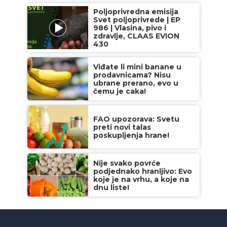
Poljoprivredna emisija
Svet poljoprivrede | EP
986 | Vlasina, pivo i
zdravlje, CLAAS EVION
430
Viđate li mini banane u
prodavnicama? Nisu
ubrane prerano, evo u
čemu je caka!
FAO upozorava: Svetu
preti novi talas
poskupljenja hrane!
Nije svako povrće
podjednako hranljivo: Evo
koje je na vrhu, a koje na
dnu liste!