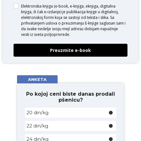
Elektronska knjiga (e-book, e-knjiga, eknjiga, digitalna
knjiga, ili čak e-izdanje) je publikacija knjige u digitalnoj,
elektronskoj formi koja se sastoji od teksta i slika. Sa
prihvatanjem uslova o
preuzimanju E-knjige
saglasan sam i
da svake nedelje svoju mejl adresu dobijam najvažnije
vesti iz sveta poljoprivrede.
Preuzmite e-book
ANKETA
Po kojoj ceni biste danas prodali
pšenicu?
20 din/kg
22 din/kg
24 din/kg