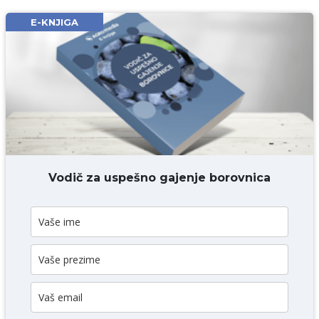
Email* obavezno
E-KNJIGA
Komentar* obavezno
DODAJ KOMENTAR
Vodič za uspešno gajenje borovnica