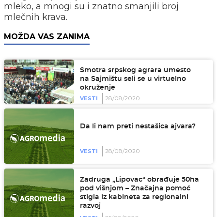
mleko, a mnogi su i znatno smanjili broj
mlečnih krava.
MOŽDA VAS ZANIMA
Smotra srpskog agrara umesto
na Sajmištu seli se u virtuelno
okruženje
28/08/2020
VESTI
Da li nam preti nestašica ajvara?
28/08/2020
VESTI
Zadruga „Lipovac“ obrađuje 50ha
pod višnjom – Značajna pomoć
stigla iz kabineta za regionalni
razvoj