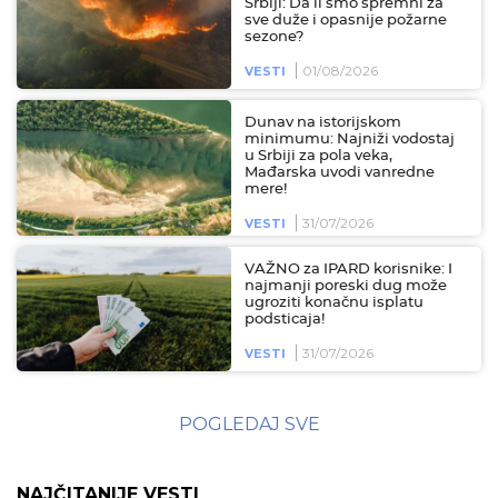
Srbiji: Da li smo spremni za
sve duže i opasnije požarne
sezone?
01/08/2026
VESTI
Dunav na istorijskom
minimumu: Najniži vodostaj
u Srbiji za pola veka,
Mađarska uvodi vanredne
mere!
31/07/2026
VESTI
VAŽNO za IPARD korisnike: I
najmanji poreski dug može
ugroziti konačnu isplatu
podsticaja!
31/07/2026
VESTI
POGLEDAJ SVE
NAJČITANIJE VESTI