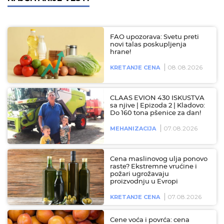
FAO upozorava: Svetu preti
novi talas poskupljenja
hrane!
08.08.2026
KRETANJE CENA
CLAAS EVION 430 ISKUSTVA
sa njive | Epizoda 2 | Kladovo:
Do 160 tona pšenice za dan!
07.08.2026
MEHANIZACIJA
Cena maslinovog ulja ponovo
raste? Ekstremne vrućine i
požari ugrožavaju
proizvodnju u Evropi
07.08.2026
KRETANJE CENA
Cene voća i povrća: cena