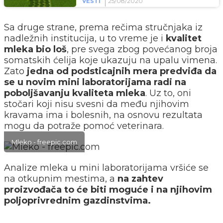
25/08/2020
VESTI
Sa druge strane, prema rečima stručnjaka iz
nadležnih institucija, u to vreme je i
kvalitet
mleka bio loš
, pre svega zbog povećanog broja
somatskih ćelija koje ukazuju na upalu vimena.
Zato
jedna od podsticajnih mera predviđa da
se u novim mini laboratorijama radi na
poboljšavanju kvaliteta mleka
. Uz to, oni
stočari koji nisu svesni da među njihovim
kravama ima i bolesnih, na osnovu rezultata
mogu da potraže pomoć veterinara.
Mleko - freepic.com
Analize mleka u mini laboratorijama vršiće se
na otkupnim mestima, a
na zahtev
proizvođača to će biti moguće i na njihovim
poljoprivrednim gazdinstvima.