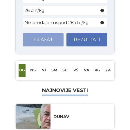
26 din/kg
Ne prodajem ispod 28 din/kg
GLASAJ
REZULTATI
BG
NS
NI
SM
SU
VŠ
VA
KG
ZA
NAJNOVIJE VESTI
DUNAV