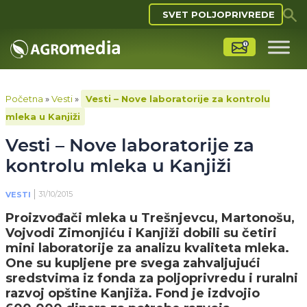
SVET POLJOPRIVREDE
Početna
»
Vesti
»
Vesti – Nove laboratorije za kontrolu
mleka u Kanjiži
Vesti – Nove laboratorije za
kontrolu mleka u Kanjiži
31/10/2015
VESTI
Proizvođači mleka u Trešnjevcu, Martonošu,
Vojvodi Zimonjiću i Kanjiži dobili su četiri
mini laboratorije za analizu kvaliteta mleka.
One su kupljene pre svega zahvaljujući
sredstvima iz fonda za poljoprivredu i ruralni
razvoj opštine Kanjiža. Fond je izdvojio