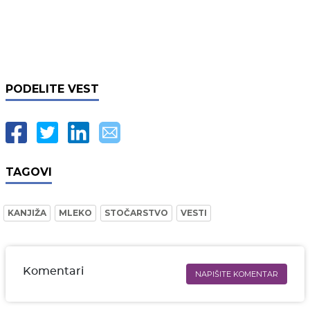
PODELITE VEST
TAGOVI
KANJIŽA
MLEKO
STOČARSTVO
VESTI
Komentari
NAPIŠITE KOMENTAR
Ime i prezime* obavezno