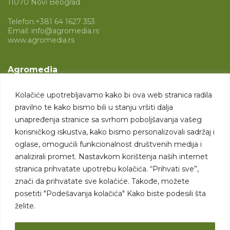
11070 Novi Beograd
Telefon:
+381 64 1627 353
Email:
info@agromedia.rs
www.agromedia.rs
Agromedia
O nama
Kolačiće upotrebljavamo kako bi ova web stranica radila
Svet poljoprivrede
pravilno te kako bismo bili u stanju vršiti dalja
Marketing usluge
unapređenja stranice sa svrhom poboljšavanja vašeg
korisničkog iskustva, kako bismo personalizovali sadržaj i
Tražimo saradnike
oglase, omogućili funkcionalnost društvenih medija i
analizirali promet. Nastavkom korištenja naših internet
Kontakt
stranica prihvatate upotrebu kolačića. “Prihvati sve”,
znači da prihvatate sve kolačiće. Takođe, možete
Kontakt
posetiti "Podešavanja kolačića" Kako biste podesili šta
želite.