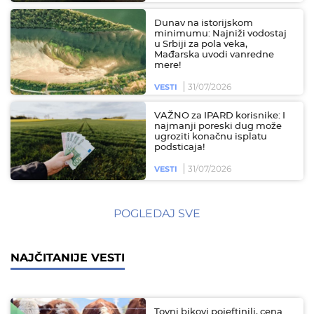
Dunav na istorijskom
minimumu: Najniži vodostaj
u Srbiji za pola veka,
Mađarska uvodi vanredne
mere!
31/07/2026
VESTI
VAŽNO za IPARD korisnike: I
najmanji poreski dug može
ugroziti konačnu isplatu
podsticaja!
31/07/2026
VESTI
POGLEDAJ SVE
NAJČITANIJE VESTI
Tovni bikovi pojeftinili, cena