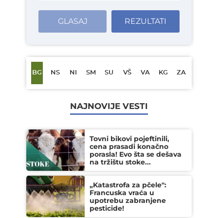
GLASAJ
REZULTATI
BG
NS
NI
SM
SU
VŠ
VA
KG
ZA
NAJNOVIJE VESTI
Tovni bikovi pojeftinili,
cena prasadi konačno
porasla! Evo šta se dešava
na tržištu stoke...
„Katastrofa za pčele":
Francuska vraća u
upotrebu zabranjene
pesticide!