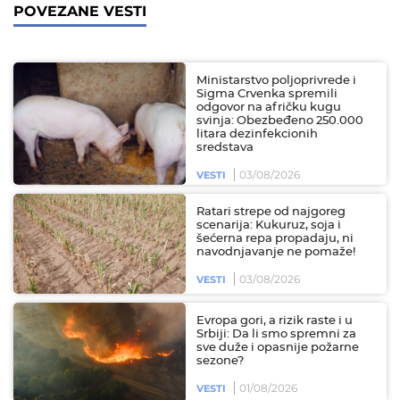
POVEZANE VESTI
Ministarstvo poljoprivrede i
Sigma Crvenka spremili
odgovor na afričku kugu
svinja: Obezbeđeno 250.000
litara dezinfekcionih
sredstava
03/08/2026
VESTI
Ratari strepe od najgoreg
scenarija: Kukuruz, soja i
šećerna repa propadaju, ni
navodnjavanje ne pomaže!
03/08/2026
VESTI
Evropa gori, a rizik raste i u
Srbiji: Da li smo spremni za
sve duže i opasnije požarne
sezone?
01/08/2026
VESTI