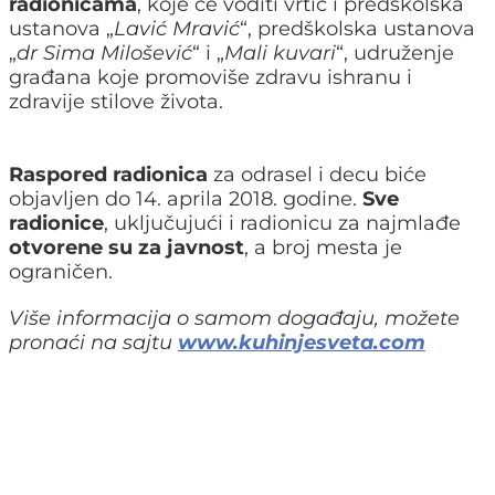
radionicama
, koje će voditi vrtić i predškolska
ustanova „
Lavić Mravić
“, predškolska ustanova
„
dr Sima Milošević
“ i „
Mali kuvari
“, udruženje
građana koje promoviše zdravu ishranu i
zdravije stilove života.
Raspored radionica
za odrasel i decu biće
objavljen do 14. aprila 2018. godine.
Sve
radionice
, uključujući i radionicu za najmlađe
otvorene su za javnost
, a broj mesta je
ograničen.
Više informacija o samom događaju, možete
pronaći na sajtu
www.kuhinjesveta.com