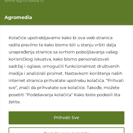
www.agromedia.rs
Agromedia
O nama
Svet poljoprivrede
Kolačiće upotrebljavamo kako bi ova web stranica
radila pravilno te kako bismo bili u stanju vršiti dalja
Marketing usluge
unapređenja stranice sa svrhom poboljšavanja vašeg
Tražimo saradnike
korisničkog iskustva, kako bismo personalizovali
sadržaj i oglase, omogućili funkcionalnost društvenih
Kontakt
medija i analizirali promet. Nastavkom korištenja naših
internet stranica prihvatate upotrebu kolačića. “Prihvati
Kontakt
sve”, znači da prihvatate sve kolačiće. Takođe, možete
posetiti "Podešavanja kolačića" Kako biste podesili šta
želite.
Prihvati Sve
Sva prava zadržana. 2007 - 2026. © Agromedia d.o.o.