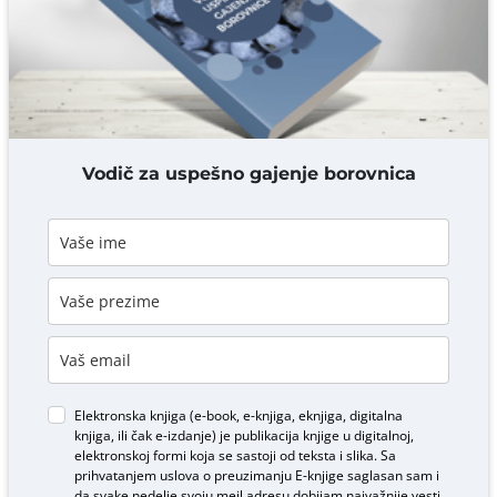
DODAJ KOMENTAR
Vodič za uspešno gajenje borovnica
Elektronska knjiga (e-book, e-knjiga, eknjiga, digitalna
knjiga, ili čak e-izdanje) je publikacija knjige u digitalnoj,
elektronskoj formi koja se sastoji od teksta i slika. Sa
prihvatanjem uslova o
preuzimanju E-knjige
saglasan sam i
da svake nedelje svoju mejl adresu dobijam najvažnije vesti