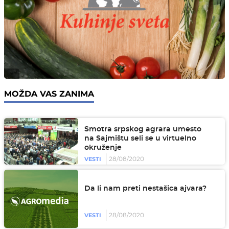
MOŽDA VAS ZANIMA
Smotra srpskog agrara umesto
na Sajmištu seli se u virtuelno
okruženje
28/08/2020
VESTI
Da li nam preti nestašica ajvara?
28/08/2020
VESTI