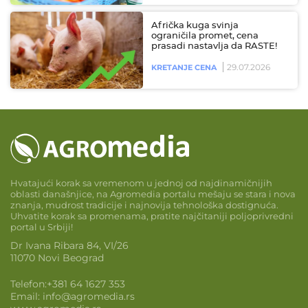
Afrička kuga svinja
ograničila promet, cena
prasadi nastavlja da RASTE!
29.07.2026
KRETANJE CENA
Hvatajući korak sa vremenom u jednoj od najdinamičnijih
oblasti današnjice, na Agromedia portalu mešaju se stara i nova
znanja, mudrost tradicije i najnovija tehnološka dostignuća.
Uhvatite korak sa promenama, pratite najčitaniji poljoprivredni
portal u Srbiji!
Dr Ivana Ribara 84, VI/26
11070 Novi Beograd
Telefon:
+381 64 1627 353
Email:
info@agromedia.rs