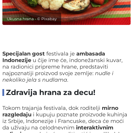
Ukusna hrana - © Pixabay
Specijalan gost
festivala je
ambasada
Indonezije
u čije ime će, indonežanski kuvar,
na radionici pripreme hrane, predstaviti
najpoznatiji proizvod svoje zemlje:
nudle i
nekoliko jela s nudlama
.
Zdravija hrana za decu!
Tokom trajanja festivala, dok roditelji
mirno
razgledaju
i kupuju poznate proizvode kuhinja
iz Srbije, Indonezije i Francuske, deca će moći
da uživaju na celodnevnim
interaktivnim