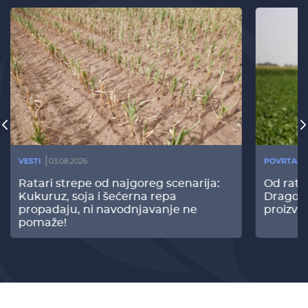
VESTI
03.08.2026
POVRTARS
Ratari strepe od najgoreg scenarija:
Od rata
Kukuruz, soja i šećerna repa
Dragomi
propadaju, ni navodnjavanje ne
proizvo
pomaže!