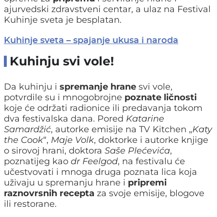
ajurvedski zdravstveni centar, a ulaz na Festival
Kuhinje sveta je besplatan.
Kuhinje sveta – spajanje ukusa i naroda
Kuhinju svi vole!
Da kuhinju i
spremanje hrane
svi vole,
potvrdile su i mnogobrojne
poznate ličnosti
koje će održati radionice ili predavanja tokom
dva festivalska dana. Pored
Katarine
Samardžić
, autorke emisije na TV Kitchen „
Katy
the Cook
“,
Maje Volk
, doktorke i autorke knjige
o sirovoj hrani, doktora
Saše Plećevića
,
poznatijeg kao
dr Feelgod
, na festivalu će
učestvovati i mnoga druga poznata lica koja
uživaju u spremanju hrane i
pripremi
raznovrsnih recepta
za svoje emisije, blogove
ili restorane.