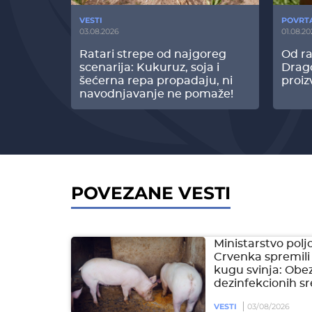
VESTI
POVRT
03.08.2026
01.08.20
radi
Ratari strepe od najgoreg
Od ra
z Biofor
scenarija: Kukuruz, soja i
Drag
ltata!
šećerna repa propadaju, ni
proiz
navodnjavanje ne pomaže!
POVEZANE VESTI
Ministarstvo polj
Crvenka spremili
kugu svinja: Obe
dezinfekcionih s
VESTI
03/08/2026