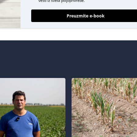
vesti iz sveta poljoprivrede.
Preuzmite e-book