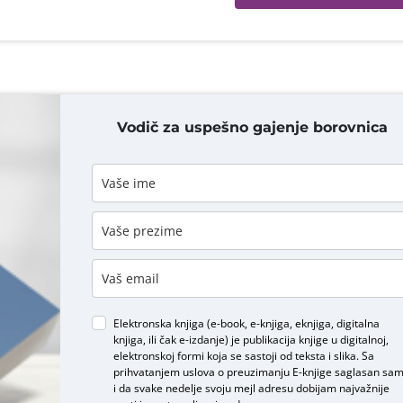
Vodič za uspešno gajenje borovnica
DODAJ KOMENTAR
Elektronska knjiga (e-book, e-knjiga, eknjiga, digitalna
knjiga, ili čak e-izdanje) je publikacija knjige u digitalnoj,
elektronskoj formi koja se sastoji od teksta i slika. Sa
prihvatanjem uslova o
preuzimanju E-knjige
saglasan sa
i da svake nedelje svoju mejl adresu dobijam najvažnije