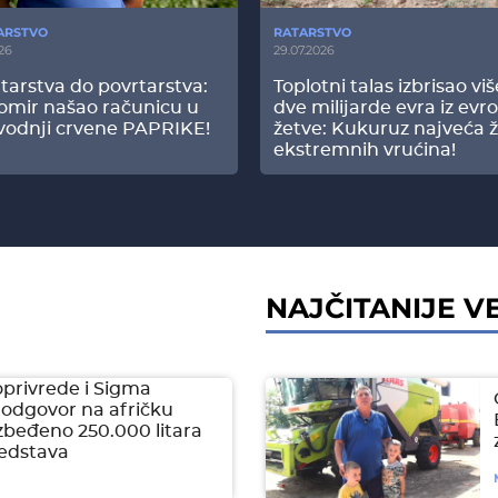
ARSTVO
RATARSTVO
26
29.07.2026
tarstva do povrtarstva:
Toplotni talas izbrisao vi
omir našao računicu u
dve milijarde evra iz evr
vodnji crvene PAPRIKE!
žetve: Kukuruz najveća ž
ekstremnih vrućina!
NAJČITANIJE VE
oprivrede i Sigma
 odgovor na afričku
zbeđeno 250.000 litara
redstava