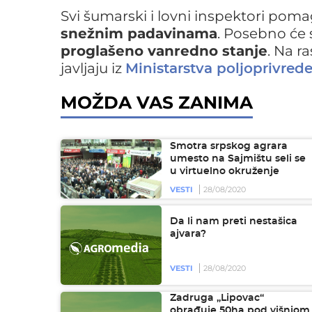
Svi šumarski i lovni inspektori pom
snežnim padavinama
. Posebno će 
proglašeno vanredno stanje
. Na r
javljaju iz
Ministarstva poljoprivrede
MOŽDA VAS ZANIMA
Smotra srpskog agrara
umesto na Sajmištu seli se
u virtuelno okruženje
VESTI
28/08/2020
Da li nam preti nestašica
ajvara?
VESTI
28/08/2020
Zadruga „Lipovac“
obrađuje 50ha pod višnjom