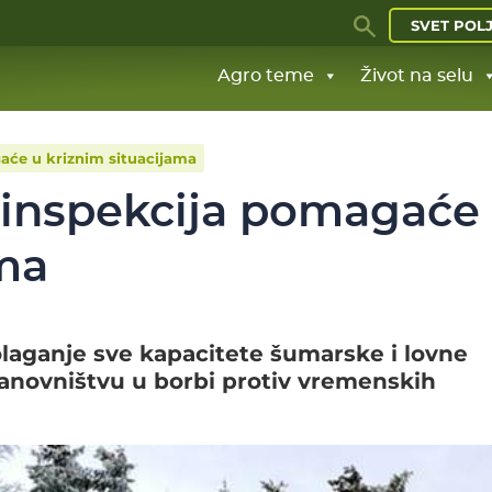
SVET POL
Agro teme
Život na selu
aće u kriznim situacijama
 inspekcija pomagaće
ama
olaganje sve kapacitete šumarske i lovne
anovništvu u borbi protiv vremenskih