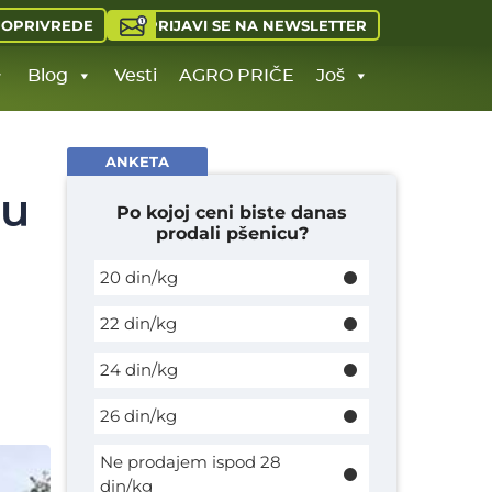
PRIJAVI SE NA NEWSLETTER
JOPRIVREDE
Blog
Vesti
AGRO PRIČE
Još
ANKETA
 u
Po kojoj ceni biste danas
prodali pšenicu?
20 din/kg
22 din/kg
24 din/kg
26 din/kg
Ne prodajem ispod 28
din/kg