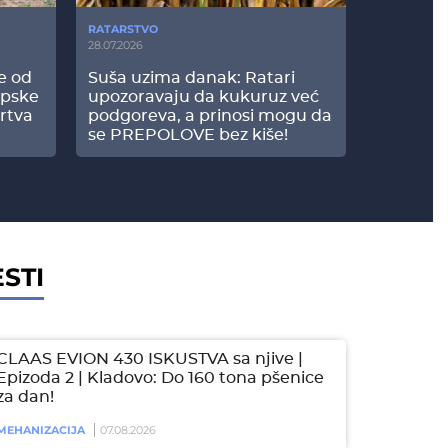
RATARSTVO
POVRTARS
28.07.2026
25.07.2026
še od
Suša uzima danak: Ratari
Komšije 
opske
upozoravaju da kukuruz već
paprici: 
rtva
podgoreva, a prinosi mogu da
došao do
se PREPOLOVE bez kiše!
STI
CLAAS EVION 430 ISKUSTVA sa njive |
Epizoda 2 | Kladovo: Do 160 tona pšenice
za dan!
MEHANIZACIJA
07.08.2026