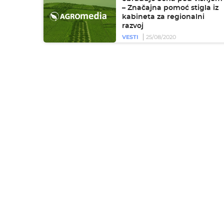
– Značajna pomoć stigla iz
kabineta za regionalni
razvoj
VESTI
25/08/2020