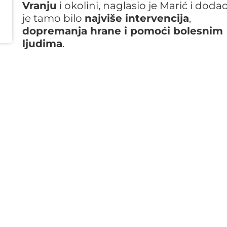
Vranju
i okolini, naglasio je Marić i doda
je tamo bilo
najviše intervencija
,
dopremanja hrane i pomoći bolesnim
ljudima
.