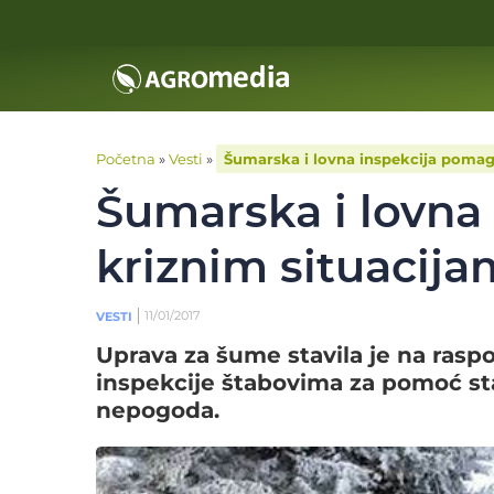
Početna
»
Vesti
»
Šumarska i lovna inspekcija pomag
Šumarska i lovna
kriznim situacij
11/01/2017
VESTI
Uprava za šume stavila je na rasp
inspekcije štabovima za pomoć st
nepogoda.