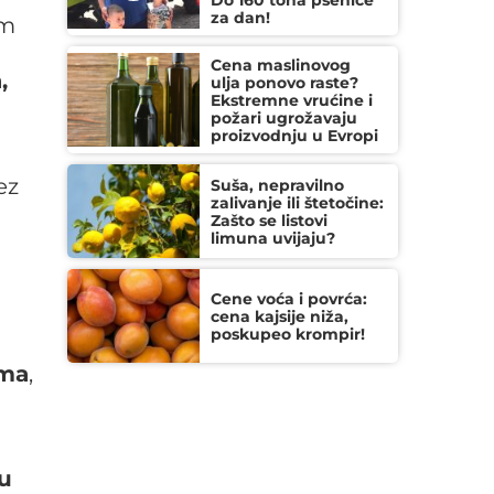
Do 160 tona pšenice
za dan!
im
Cena maslinovog
,
ulja ponovo raste?
Ekstremne vrućine i
požari ugrožavaju
proizvodnju u Evropi
ez
Suša, nepravilno
zalivanje ili štetočine:
Zašto se listovi
limuna uvijaju?
Cene voća i povrća:
cena kajsije niža,
poskupeo krompir!
ama
,
 u