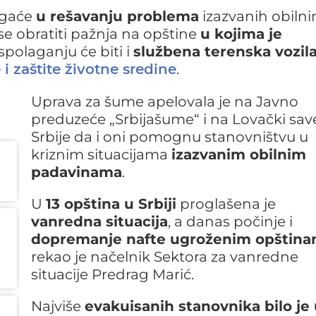
agaće
u rešavanju problema
izazvanih obiln
se obratiti pažnja na opštine
u kojima je
aspolaganju će biti i
službena terenska vozila
.
 i zaštite životne sredine
Uprava za šume apelovala je na Javno
preduzeće „Srbijašume“ i na Lovački sav
Srbije da i oni pomognu stanovništvu u
kriznim situacijama
izazvanim obilnim
padavinama
.
U
13 opština u Srbiji
proglašena je
vanredna situacija
, a danas počinje i
dopremanje nafte ugroženim opštin
rekao je načelnik Sektora za vanredne
situacije Predrag Marić.
Najviše
evakuisanih stanovnika bilo je