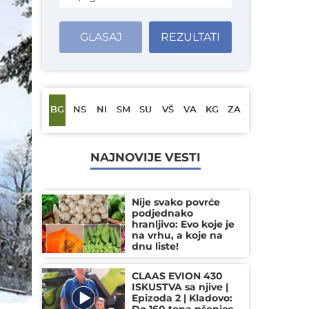
GLASAJ
REZULTATI
BG
NS
NI
SM
SU
VŠ
VA
KG
ZA
NAJNOVIJE VESTI
Nije svako povrće
podjednako
hranljivo: Evo koje je
na vrhu, a koje na
dnu liste!
CLAAS EVION 430
ISKUSTVA sa njive |
Epizoda 2 | Kladovo: