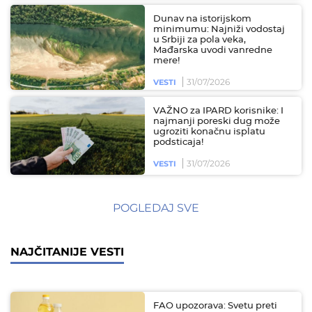
Dunav na istorijskom
minimumu: Najniži vodostaj
u Srbiji za pola veka,
Mađarska uvodi vanredne
mere!
31/07/2026
VESTI
VAŽNO za IPARD korisnike: I
najmanji poreski dug može
ugroziti konačnu isplatu
podsticaja!
31/07/2026
VESTI
POGLEDAJ SVE
NAJČITANIJE VESTI
FAO upozorava: Svetu preti