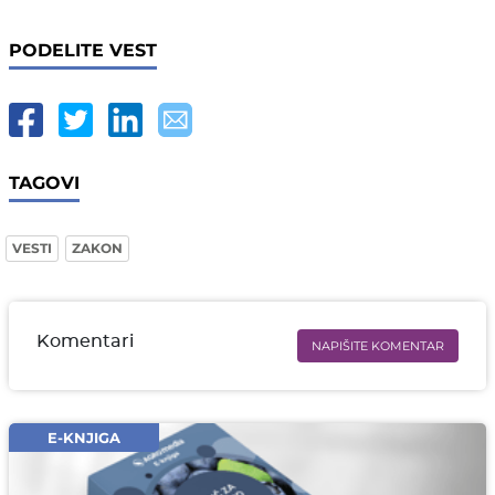
PODELITE VEST
TAGOVI
VESTI
ZAKON
Komentari
NAPIŠITE KOMENTAR
Ime i prezime* obavezno
Email* obavezno
E-KNJIGA
Komentar* obavezno