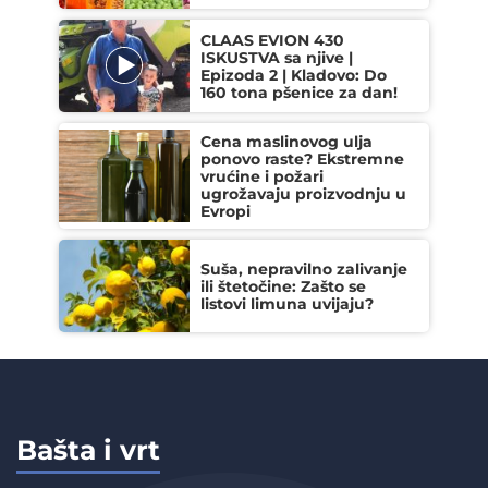
CLAAS EVION 430
ISKUSTVA sa njive |
Epizoda 2 | Kladovo: Do
160 tona pšenice za dan!
Cena maslinovog ulja
ponovo raste? Ekstremne
vrućine i požari
ugrožavaju proizvodnju u
Evropi
Suša, nepravilno zalivanje
ili štetočine: Zašto se
listovi limuna uvijaju?
Bašta i vrt