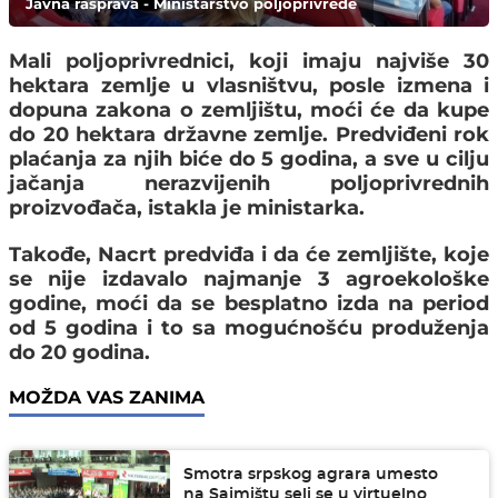
Javna rasprava - Ministarstvo poljoprivrede
Mali poljoprivrednici
, koji imaju
najviše 30
hektara
zemlje u vlasništvu, posle izmena i
dopuna zakona o zemljištu, moći će da kupe
do 20 hektara državne zemlje. Predviđeni
rok
plaćanja za njih biće do 5 godina
, a sve u cilju
jačanja nerazvijenih poljoprivrednih
proizvođača, istakla je ministarka.
Takođe, Nacrt predviđa i da će zemljište, koje
se nije izdavalo najmanje
3 agroekološke
godine
, moći da se
besplatno izda na period
od 5 godina i to sa mogućnošću produženja
do 20 godina.
MOŽDA VAS ZANIMA
Smotra srpskog agrara umesto
na Sajmištu seli se u virtuelno