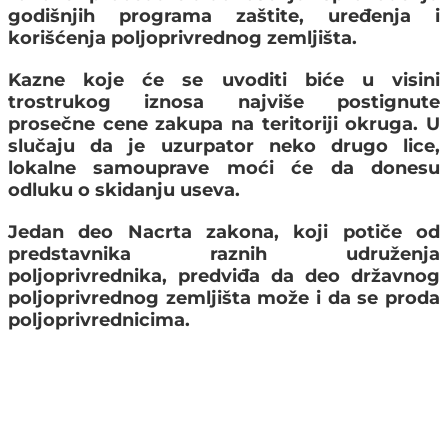
godišnjih programa zaštite, uređenja i
korišćenja poljoprivrednog zemljišta.
Kazne koje će se uvoditi biće u visini
trostrukog iznosa najviše postignute
prosečne cene zakupa
na teritoriji okruga. U
slučaju da je uzurpator neko drugo lice,
lokalne samouprave moći će da donesu
odluku o skidanju useva.
Jedan deo Nacrta zakona, koji potiče od
predstavnika raznih udruženja
poljoprivrednika, predviđa da
deo državnog
poljoprivrednog zemljišta može i da se proda
poljoprivrednicima.