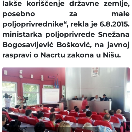
lakše koriščenje državne zemlje,
posebno za male
poljoprivrednike“, rekla je 6.8.2015.
ministarka poljoprivrede Snežana
Bogosavljević Bošković, na javnoj
raspravi o Nacrtu zakona u Nišu.