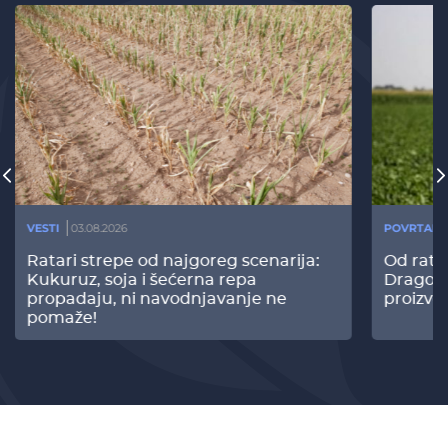
VESTI
03.08.2026
POVRTARS
Ratari strepe od najgoreg scenarija:
Od rata
Kukuruz, soja i šećerna repa
Dragomi
propadaju, ni navodnjavanje ne
proizvo
pomaže!