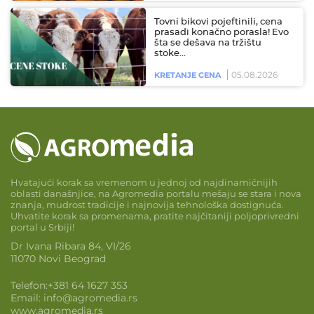
Tovni bikovi pojeftinili, cena
prasadi konačno porasla! Evo
šta se dešava na tržištu
stoke…
05.08.2026
KRETANJE CENA
Hvatajući korak sa vremenom u jednoj od najdinamičnijih
oblasti današnjice, na Agromedia portalu mešaju se stara i nova
znanja, mudrost tradicije i najnovija tehnološka dostignuća.
Uhvatite korak sa promenama, pratite najčitaniji poljoprivredni
portal u Srbiji!
Dr Ivana Ribara 84, VI/26
11070 Novi Beograd
Telefon:
+381 64 1627 353
Email:
info@agromedia.rs
www.agromedia.rs