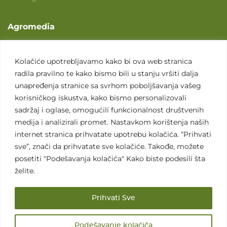
Agromedia
O nama
Svet poljoprivrede
Kolačiće upotrebljavamo kako bi ova web stranica
radila pravilno te kako bismo bili u stanju vršiti dalja
Marketing usluge
unapređenja stranice sa svrhom poboljšavanja vašeg
Tražimo saradnike
korisničkog iskustva, kako bismo personalizovali
sadržaj i oglase, omogućili funkcionalnost društvenih
Kontakt
medija i analizirali promet. Nastavkom korištenja naših
internet stranica prihvatate upotrebu kolačića. “Prihvati
Kontakt
sve”, znači da prihvatate sve kolačiće. Takođe, možete
posetiti "Podešavanja kolačića" Kako biste podesili šta
želite.
Prihvati Sve
Sva prava zadržana. 2007 - 2026. © Agromedia d.o.o.
Podešavanje kolaćiča
Uslovi korišćenja
Politika privatnosti