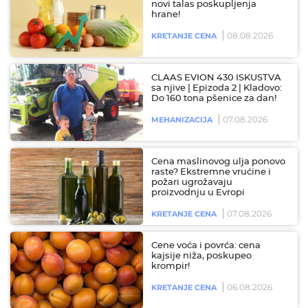
novi talas poskupljenja
hrane!
08.08.2026
KRETANJE CENA
CLAAS EVION 430 ISKUSTVA
sa njive | Epizoda 2 | Kladovo:
Do 160 tona pšenice za dan!
07.08.2026
MEHANIZACIJA
Cena maslinovog ulja ponovo
raste? Ekstremne vrućine i
požari ugrožavaju
proizvodnju u Evropi
07.08.2026
KRETANJE CENA
Cene voća i povrća: cena
kajsije niža, poskupeo
krompir!
06.08.2026
KRETANJE CENA