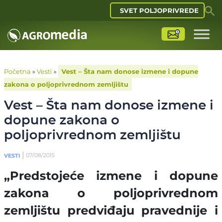
SVET POLJOPRIVREDE
Početna
»
Vesti
»
Vest – Šta nam donose izmene i dopune
zakona o poljoprivrednom zemljištu
Vest – Šta nam donose izmene i
dopune zakona o
poljoprivrednom zemljištu
07/08/2015
VESTI
„Predstojeće izmene i dopune
zakona o poljoprivrednom
zemljištu predviđaju pravednije i