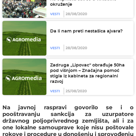
okruženje
28/08/2020
VESTI
Da li nam preti nestašica ajvara?
28/08/2020
VESTI
Zadruga „Lipovac“ obrađuje 50ha
pod višnjom – Značajna pomoć
stigla iz kabineta za regionalni
razvoj
25/08/2020
VESTI
Na javnoj raspravi govorilo se i o
pooštravanju sankcija za uzurpatore
državnog poljoprivrednog zemljišta
, ali i za
one
lokalne samouprave koje nisu poštovale
rokove i procedure
u donošenju i sprovođenju