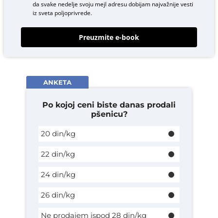
da svake nedelje svoju mejl adresu dobijam najvažnije vesti
iz sveta poljoprivrede.
Preuzmite e-book
ANKETA
Po kojoj ceni biste danas prodali
pšenicu?
20 din/kg
22 din/kg
24 din/kg
26 din/kg
Ne prodajem ispod 28 din/kg