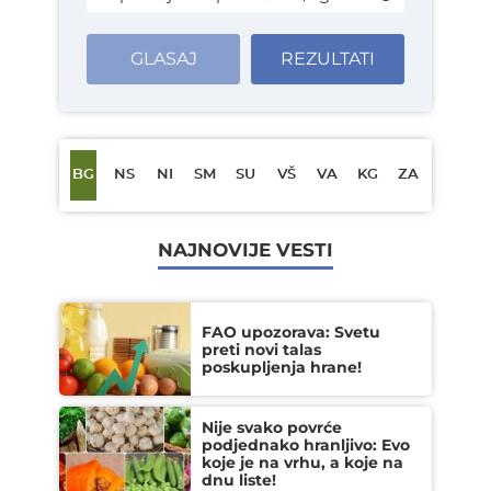
GLASAJ
REZULTATI
BG
NS
NI
SM
SU
VŠ
VA
KG
ZA
NAJNOVIJE VESTI
FAO upozorava: Svetu
preti novi talas
poskupljenja hrane!
Nije svako povrće
podjednako hranljivo: Evo
koje je na vrhu, a koje na
dnu liste!