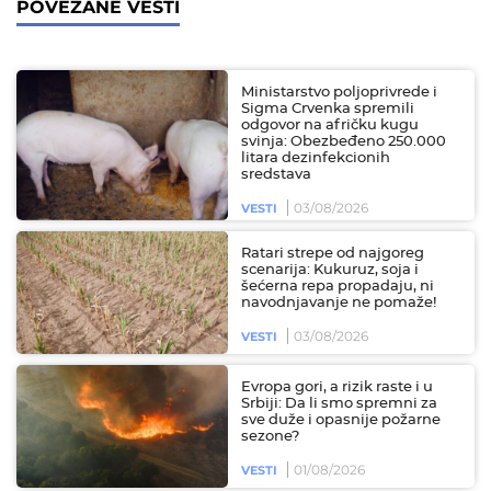
POVEZANE VESTI
Ministarstvo poljoprivrede i
Sigma Crvenka spremili
odgovor na afričku kugu
svinja: Obezbeđeno 250.000
litara dezinfekcionih
sredstava
03/08/2026
VESTI
Ratari strepe od najgoreg
scenarija: Kukuruz, soja i
šećerna repa propadaju, ni
navodnjavanje ne pomaže!
03/08/2026
VESTI
Evropa gori, a rizik raste i u
Srbiji: Da li smo spremni za
sve duže i opasnije požarne
sezone?
01/08/2026
VESTI