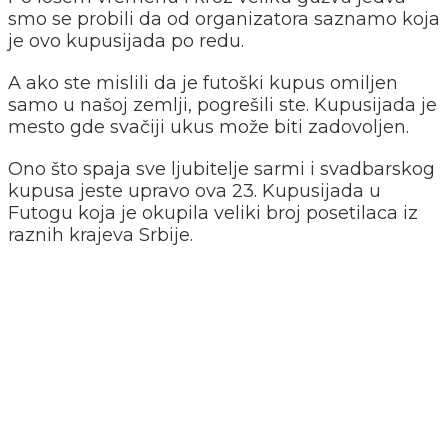
smo se probili da od organizatora saznamo koja
je ovo kupusijada po redu.
A ako ste mislili da je futoški kupus omiljen
samo u našoj zemlji, pogrešili ste. Kupusijada je
mesto gde svačiji ukus može biti zadovoljen.
Ono što spaja sve ljubitelje sarmi i svadbarskog
kupusa jeste upravo ova 23. Kupusijada u
Futogu koja je okupila veliki broj posetilaca iz
raznih krajeva Srbije.