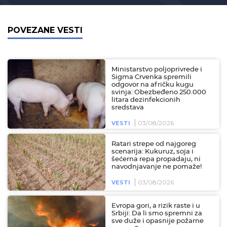
POVEZANE VESTI
Ministarstvo poljoprivrede i
Sigma Crvenka spremili
odgovor na afričku kugu
svinja: Obezbeđeno 250.000
litara dezinfekcionih
sredstava
03/08/2026
VESTI
Ratari strepe od najgoreg
scenarija: Kukuruz, soja i
šećerna repa propadaju, ni
navodnjavanje ne pomaže!
03/08/2026
VESTI
Evropa gori, a rizik raste i u
Srbiji: Da li smo spremni za
sve duže i opasnije požarne