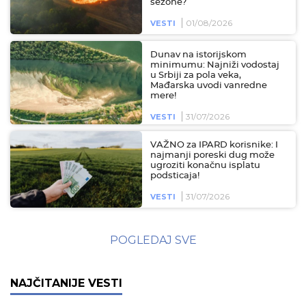
sezone?
01/08/2026
VESTI
Dunav na istorijskom
minimumu: Najniži vodostaj
u Srbiji za pola veka,
Mađarska uvodi vanredne
mere!
31/07/2026
VESTI
VAŽNO za IPARD korisnike: I
najmanji poreski dug može
ugroziti konačnu isplatu
podsticaja!
31/07/2026
VESTI
POGLEDAJ SVE
NAJČITANIJE VESTI