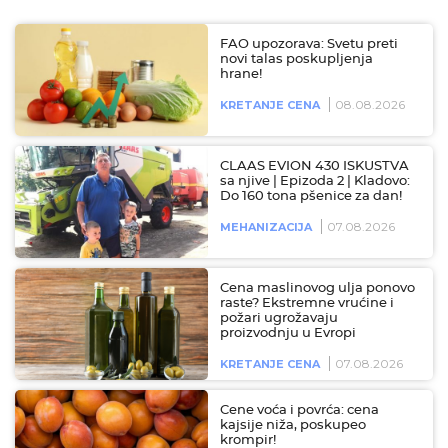
FAO upozorava: Svetu preti
novi talas poskupljenja
hrane!
08.08.2026
KRETANJE CENA
CLAAS EVION 430 ISKUSTVA
sa njive | Epizoda 2 | Kladovo:
Do 160 tona pšenice za dan!
07.08.2026
MEHANIZACIJA
Cena maslinovog ulja ponovo
raste? Ekstremne vrućine i
požari ugrožavaju
proizvodnju u Evropi
07.08.2026
KRETANJE CENA
Cene voća i povrća: cena
kajsije niža, poskupeo
krompir!