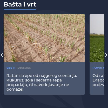
Bašta i vrt
VESTI
03.08.2026
POVRTAR
Ratari strepe od najgoreg scenarija:
Od rata
Kukuruz, soja i šećerna repa
Dragomi
propadaju, ni navodnjavanje ne
proizvo
pomaže!