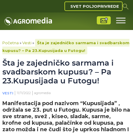
SVET POLJOPRIVREDE
Početna
»
Vesti
»
Šta je zajedničko sarmama i svadbarskom
kupusu? – Pa 23.Kupusijada u Futogu!
Šta je zajedničko sarmama i
svadbarskom kupusu? – Pa
23.Kupusijada u Futogu!
11/11/2022
agromedia
VESTI
Manifestacija pod nazivom “Kupusijada” ,
održala se 23. put u Futogu. Kupusa je bilo na
sve strane, svež , kiseo, sladak, sarme,
krofne od kupusa, palačinke od kupusa, pa
zato možda i ne čudi što je uprkos hladnom I