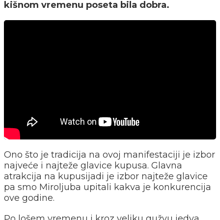
kišnom vremenu poseta bila dobra.
Ono što je tradicija na ovoj manifestaciji je izbor
najveće i najteže glavice kupusa. Glavna
atrakcija na kupusijadi je izbor najteže glavice
pa smo Miroljuba upitali kakva je konkurencija
ove godine.
Po lošem vremenu i kroz veliku gužvu jedva