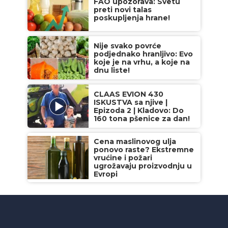
FAO upozorava: Svetu
preti novi talas
poskupljenja hrane!
Nije svako povrće
podjednako hranljivo: Evo
koje je na vrhu, a koje na
dnu liste!
CLAAS EVION 430
ISKUSTVA sa njive |
Epizoda 2 | Kladovo: Do
160 tona pšenice za dan!
Cena maslinovog ulja
ponovo raste? Ekstremne
vrućine i požari
ugrožavaju proizvodnju u
Evropi