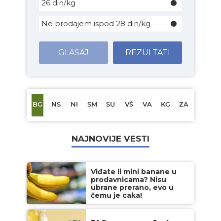
26 din/kg
Ne prodajem ispod 28 din/kg
GLASAJ
REZULTATI
BG
NS
NI
SM
SU
VŠ
VA
KG
ZA
NAJNOVIJE VESTI
Viđate li mini banane u
prodavnicama? Nisu
ubrane prerano, evo u
čemu je caka!