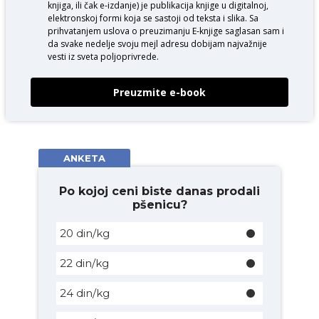
knjiga, ili čak e-izdanje) je publikacija knjige u digitalnoj,
elektronskoj formi koja se sastoji od teksta i slika. Sa
prihvatanjem uslova o
preuzimanju E-knjige
saglasan sam i
da svake nedelje svoju mejl adresu dobijam najvažnije
vesti iz sveta poljoprivrede.
Preuzmite e-book
ANKETA
Po kojoj ceni biste danas prodali
pšenicu?
20 din/kg
22 din/kg
24 din/kg