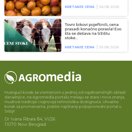
06.08.2026
KRETANJE CENA
Tovni bikovi pojeftinili, cena
prasadi konačno porasla! Evo
šta se dešava na tržištu
stoke…
05.08.2026
KRETANJE CENA
Hvatajući korak sa vremenom u jednoj od najdinamičnijih oblasti
današnjice, na Agromedia portalu mešaju se stara i nova znanja,
mudrost tradicije i najnovija tehnološka dostignuća. Uhvatite
korak sa promenama, pratite najčitaniji poljoprivredni portal u
Srbiji!
Dr Ivana Ribara 84, VI/26
11070 Novi Beograd