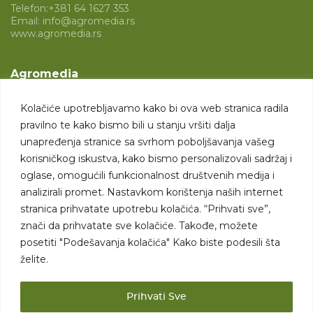
Telefon:
+381 64 1627 353
Email:
info@agromedia.rs
www.agromedia.rs
Agromedia
O nama
Kolačiće upotrebljavamo kako bi ova web stranica radila
Svet poljoprivrede
pravilno te kako bismo bili u stanju vršiti dalja
Marketing usluge
unapređenja stranice sa svrhom poboljšavanja vašeg
korisničkog iskustva, kako bismo personalizovali sadržaj i
Tražimo saradnike
oglase, omogućili funkcionalnost društvenih medija i
analizirali promet. Nastavkom korištenja naših internet
Kontakt
stranica prihvatate upotrebu kolačića. “Prihvati sve”,
znači da prihvatate sve kolačiće. Takođe, možete
Kontakt
posetiti "Podešavanja kolačića" Kako biste podesili šta
želite.
Prihvati Sve