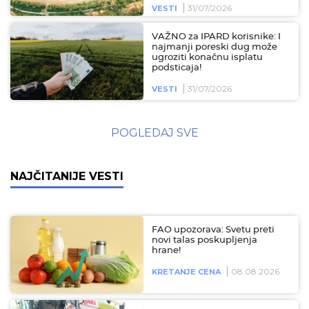
31/07/2026
VESTI
VAŽNO za IPARD korisnike: I
najmanji poreski dug može
ugroziti konačnu isplatu
podsticaja!
31/07/2026
VESTI
POGLEDAJ SVE
NAJČITANIJE VESTI
FAO upozorava: Svetu preti
novi talas poskupljenja
hrane!
08.08.2026
KRETANJE CENA