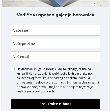
DODAJ KOMENTAR
Vodič za uspešno gajenje borovnica
Elektronska knjiga (e-book, e-knjiga, eknjiga, digitalna
knjiga, ili čak e-izdanje) je publikacija knjige u digitalnoj,
elektronskoj formi koja se sastoji od teksta i slika. Sa
prihvatanjem uslova o
preuzimanju E-knjige
saglasan sam i
da svake nedelje svoju mejl adresu dobijam najvažnije
vesti iz sveta poljoprivrede.
Preuzmite e-book