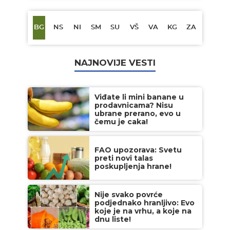
BG
NS
NI
SM
SU
VŠ
VA
KG
ZA
NAJNOVIJE VESTI
Viđate li mini banane u
prodavnicama? Nisu
ubrane prerano, evo u
čemu je caka!
FAO upozorava: Svetu
preti novi talas
poskupljenja hrane!
Nije svako povrće
podjednako hranljivo: Evo
koje je na vrhu, a koje na
dnu liste!