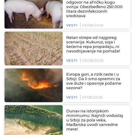
odgovor na afričku kugu
svinja: Obezbeđeno 250.000
litara dezinfekcionih
sredstava
03/08/2026
VESTI
Ratari strepe od najgoreg
scenarija: Kukuruz, soja i
šećerna repa propadaju, ni
navodnjavanje ne pomaže!
03/08/2026
VESTI
Evropa gori, a rizik raste i u
Srbiji: Da li smo spremni za
sve duže i opasnije požarne
sezone?
01/08/2026
VESTI
Dunav na istorijskom
minimumu: Najniži vodostaj
u Srbiji za pola veka,
Mađarska uvodi vanredne
mere!