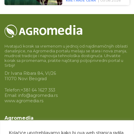
05.08.2026
KRETANJE CENA
Hvatajući korak sa vremenom u jednoj od najdinamičnijih oblasti
današnjice, na Agromedia portalu mešaju se stara i nova znanja,
mudrost tradicije i najnovija tehnološka dostignuća. Uhvatite
korak sa promenama, pratite najčitaniji poljoprivredni portal u
Srbiji!
Dr Ivana Ribara 84, VI/26
11070 Novi Beograd
Telefon:
+381 64 1627 353
Email:
info@agromedia.rs
www.agromedia.rs
Agromedia
O nama
Kolačiće upotrebljavamo kako bi ova web stranica radila