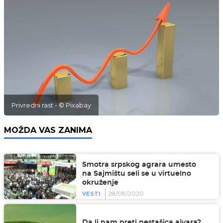
Privredni rast - © Pixabay
MOŽDA VAS ZANIMA
Smotra srpskog agrara umesto
na Sajmištu seli se u virtuelno
okruženje
28/08/2020
VESTI
Da li nam preti nestašica ajvara?