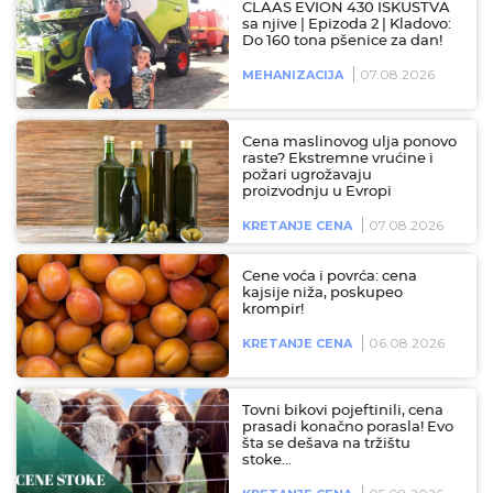
CLAAS EVION 430 ISKUSTVA
sa njive | Epizoda 2 | Kladovo:
Do 160 tona pšenice za dan!
07.08.2026
MEHANIZACIJA
Cena maslinovog ulja ponovo
raste? Ekstremne vrućine i
požari ugrožavaju
proizvodnju u Evropi
07.08.2026
KRETANJE CENA
Cene voća i povrća: cena
kajsije niža, poskupeo
krompir!
06.08.2026
KRETANJE CENA
Tovni bikovi pojeftinili, cena
prasadi konačno porasla! Evo
šta se dešava na tržištu
stoke…