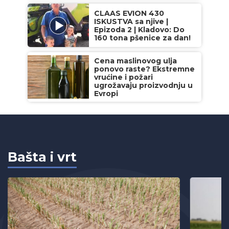
CLAAS EVION 430
ISKUSTVA sa njive |
Epizoda 2 | Kladovo: Do
160 tona pšenice za dan!
Cena maslinovog ulja
ponovo raste? Ekstremne
vrućine i požari
ugrožavaju proizvodnju u
Evropi
Bašta i vrt