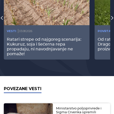
VESTI
03.08.2026
POVRTAR
Ratari strepe od najgoreg scenarija:
Od rata
Kukuruz, soja i šećerna repa
Dragomi
propadaju, ni navodnjavanje ne
proizvo
pomaže!
POVEZANE VESTI
Ministarstvo poljoprivrede i
Sigma Crvenka spremili