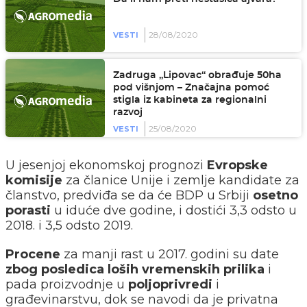
28/08/2020
VESTI
Zadruga „Lipovac“ obrađuje 50ha
pod višnjom – Značajna pomoć
stigla iz kabineta za regionalni
razvoj
25/08/2020
VESTI
U jesenjoj ekonomskoj prognozi
Evropske
komisije
za članice Unije i zemlje kandidate za
članstvo, predviđa se da će BDP u Srbiji
osetno
porasti
u iduće dve godine, i dostići 3,3 odsto u
2018. i 3,5 odsto 2019.
Procene
za manji rast u 2017. godini su date
zbog posledica loših vremenskih prilika
i
pada proizvodnje u
poljoprivredi
i
građevinarstvu, dok se navodi da je privatna