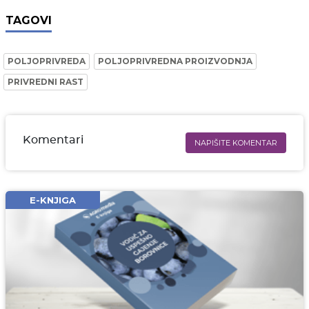
TAGOVI
POLJOPRIVREDA
POLJOPRIVREDNA PROIZVODNJA
PRIVREDNI RAST
Komentari
NAPIŠITE KOMENTAR
Ime i prezime* obavezno
Email* obavezno
E-KNJIGA
Komentar* obavezno